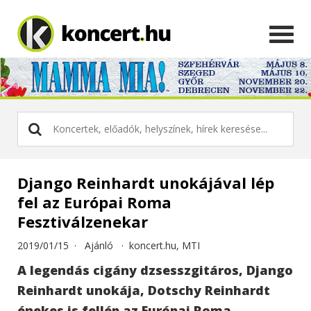
Django Reinhardt unokájával lép
fel az Európai Roma
Fesztiválzenekar
2019/01/15 ·
Ajánló
·
koncert.hu, MTI
A legendás cigány dzsesszgitáros, Django
Reinhardt unokája, Dotschy Reinhardt
énekes is fellép az Európai Roma