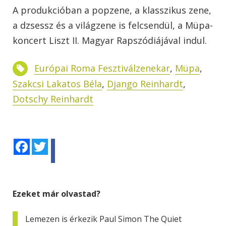
A produkcióban a popzene, a klasszikus zene,
a dzsessz és a világzene is felcsendül, a Müpa-
koncert Liszt II. Magyar Rapszódiájával indul.
Európai Roma Fesztiválzenekar
,
Müpa
,
Szakcsi Lakatos Béla
,
Django Reinhardt
,
Dotschy Reinhardt
Facebook
Twitter
Ezeket már olvastad?
Lemezen is érkezik Paul Simon The Quiet