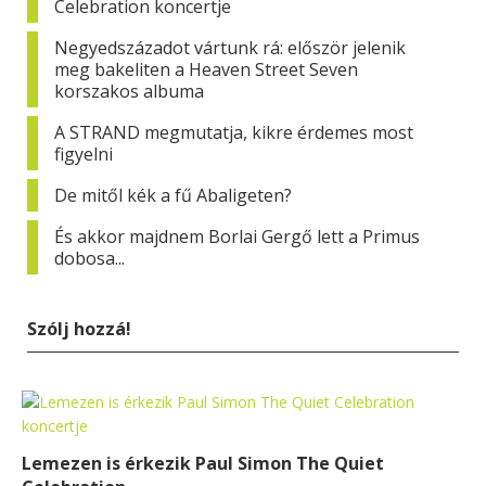
Celebration koncertje
Negyedszázadot vártunk rá: először jelenik
meg bakeliten a Heaven Street Seven
korszakos albuma
A STRAND megmutatja, kikre érdemes most
figyelni
De mitől kék a fű Abaligeten?
És akkor majdnem Borlai Gergő lett a Primus
dobosa...
Szólj hozzá!
Lemezen is érkezik Paul Simon The Quiet