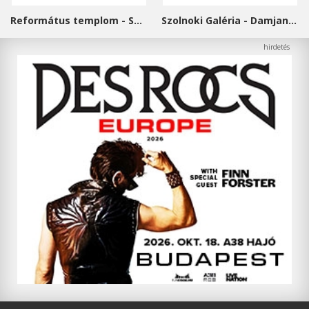
Református templom - Salgótarján
Szolnoki Galéria - Damjanich János Múzeum