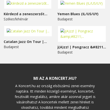
Kérdezd a zeneszerzőt...
Yemen Blues (IL/US/UY)
Székesfehérvár
Budapest
Catalan Jazz On Tour |...
Budapest
j(A)zz! | Pongracz &#8211;...
Budapest
MI AZ A KONCERT.HU?
A Koncert.hu az ország elsőszámú zenei esemény
naptára. Itt minden közelgő eseményt, koncertet,
fesztivált megtalálsz, amikre akár azonnal jegyet is
vásárolhatsz! A koncertek mellett zenei híreket is
olvashatsz, továbbá mindent megtudhatsz