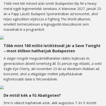
Több mint két évtized után ismét Budapesten lép fel a heavy
metal egyik legismertebb zenekara. A Manowar 2027. január 23-
án a Papp László Budapest Sportarénában ad koncertet, ahol
teljes egészében eljátssza a Fighting The World albumot,
emellett természetesen a legnagyobb klasszikusok sem
maradnak ki a programból.
Több mint 160 millió letöltésnál jár a Save Tonight
– most élőben hallhatjuk Budapesten
A sláger mögött megszámlálhatatlan rádiós lejátszás és
generációkon átívelő ismertség áll. És persze egy előadó, a svéd
Eagle-Eye Cherry, aki november 23-án az Akvárium Klubban ad
koncertet, ahol a világsláger mellett pályafutásának
legfontosabb dalai is felcsendülnek.
De mitől kék a fű Abaligeten?
Erre is választ kaphatnak azok, akik augusztus 7. és 9. között