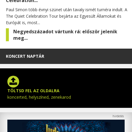
Celebration...
Paul Simon több évnyi szünet után tavaly ismét turnéra indult. A
The Quiet Celebration Tour bejárta az Egyesült Államokat és
Európát is, most...
Negyedszázadot vártunk rá: először jelenik
meg...
KONCERT NAPTÁR
TÖLTSD FEL AZ OLDALRA
koncerted, helyszíned, zenekarod