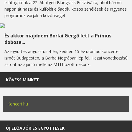
ellátogatnak a 22. Abaligeti Bluegrass Fesztiválra, ahol három
napon át hazai és külföldi előadók, közös zenélések és ingyenes
programok várják a közönséget.
És akkor majdnem Borlai Gergő lett a Primus
dobosa...
Az együttes augusztus 4-én, kedden 15 év után ad koncertet
ismét Budapesten, a Barba Negrában lép fel. Hazai vonatkozású
sztorit az ajánló mellé az MTI hozott nekünk.
KÖVESS MINKET
Koncert.hu
ÚJ ELŐADÓK ÉS EGYÜTTESEK