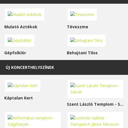
Mulató Aztékok
Téveszme
Gépfolklór
Behajtani Tilos
ÚJ KONCERTHELYSZÍNEK
Káptalan Kert
Szent László Templom - Sárvár