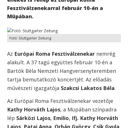
Fesztiválzenekarral február 10-én a
Müpában.
Fotó: Stuttgarter Zeitung
Az
Európai Roma Fesztiválzenekar
nemrég
alakult. A 37 tagú együttes február 10-én a
Bartók Béla Nemzeti Hangversenyteremben
tartja bemutatkozó koncertjét. Az előadás
művészeti igazgatója
Szakcsi Lakatos Béla
.
Az Európai Roma Fesztiválzenekar vezetője
Kathy Horváth Lajos
, a Müpában színpadra
lép
Sárközi Lajos, Emilio, Ifj. Kathy Horváth
Lajos, Patai Anna, Orbán György, Csík Gyula,