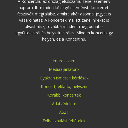
A Koncert.hu az ország elsőszámú zenei esemény
naptára. Itt minden közelgő eseményt, koncertet,
fesztivált megtalálsz, amikre akár azonnal jegyet is
vásárolhatsz! A koncertek mellett zenei híreket is
olvashatsz, továbbá mindent megtudhatsz
együttesekről és helyszínekről is. Minden koncert egy
helyen, ez a Koncert.hu.
Impresszum
Médiaajánlatunk
Gyakran ismételt kérdések
Koncert
,
előadó
,
helyszín
Korábbi koncertek
Adatvédelem
ÁSZF
Felhasználási feltételek