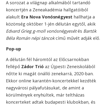
A sorozat a világnap alkalmából tartandó
koncertjén a Zeneakadémia hallgatóiból
alakult
Era Nova Vonósnégyest
hallhatja a
közönség október 1-jén délután egytől, akik
Edvard Grieg g-moll vonósnégyesét
és
Bartók
Béla Román népi táncok
című művét adják elő.
Pop-up
A délután fél háromtól az Előcsarnokban
fellépő
Zádor Trió
az Újpesti Zeneiskolából
nőtte ki magát önálló zenekarrá, 2020-ban.
Ekkor online karantén-koncertekkel kezdték
nagyvárosi pályafutásukat, de amint a
körülmények enyhültek, már teltházas
koncerteket adtak budapesti klubokban, és