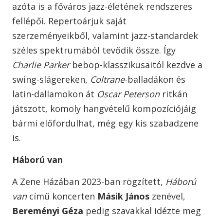
azóta is a főváros jazz-életének rendszeres
fellépői. Repertoárjuk saját
szerzeményeikből, valamint jazz-standardek
széles spektrumából tevődik össze. Így
Charlie Parker
bebop-klasszikusaitól kezdve a
swing-slágereken,
Coltrane
-balladákon és
latin-dallamokon át
Oscar Peterson
ritkán
játszott, komoly hangvételű kompozíciójáig
bármi előfordulhat, még egy kis szabadzene
is.
Háború van
A Zene Házában 2023-ban rögzített,
Háború
van
című koncerten
Másik János
zenével,
Bereményi Géza
pedig szavakkal idézte meg