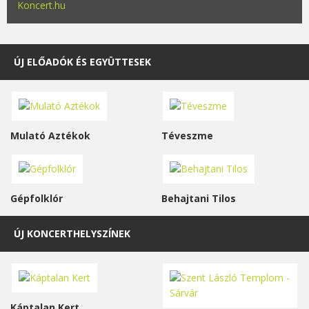
Koncert.hu
ÚJ ELŐADÓK ÉS EGYÜTTESEK
Mulató Aztékok
Téveszme
Gépfolklór
Behajtani Tilos
ÚJ KONCERTHELYSZÍNEK
Káptalan Kert