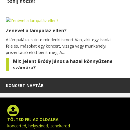
Szólj hozzá!
Zenével a lámpaláz ellen?
A lámpalázat szinte mindenki ismeri. Van, akit egy iskolai
felelés, másokat egy koncert, vizsga vagy munkahelyi
prezentáció előtt bénít meg. A...
Mit jelent Bródy János a hazai könnyűzene
számára?
KONCERT NAPTÁR
TÖLTSD FEL AZ OLDALRA
koncerted, helyszíned, zenekarod