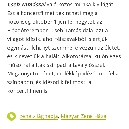
Cseh Tamással
való közös munkáik világát.
Ezt a koncertfilmet tekintheti meg a
közönség október 1-jén fél négytől, az
Előadóteremben. Cseh Tamás dalai azt a
világot idézik, ahol félszavakból is értjük
egymást, lehunyt szemmel élvezzük az életet,
és kinevetjük a halált. Alkotótársai különleges
műsorral álltak színpadra tavaly ősszel.
Megannyi történet, emlékkép idéződött fel a
színpadon, és idéződik fel most, a
koncertfilmen is.
zene világnapja
,
Magyar Zene Háza