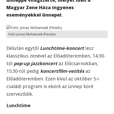
Magyar Zene Háza ingyenes
eseményekkel ünnepel.
Fotó: Jonas Mohamadi (Pexels)
Délután egytől
Lunchtime-koncert
lesz
klasszikus zenével az Előadóteremben, 14:30-
tól
pop-up jazzkoncert
az Előcsarnokban,
15:30-tól pedig
koncertfilm-vetítés
az
Előadóteremben. Ezen kívül az október 5-i
családi program is eköré az ünnep köré
szerveződik.
Lunchtime