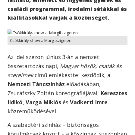
családi programmal, irodalmi sétákkal és
kiállításokkal várják a közönséget.
Csókkirály-show a Margitszigeten
Az idei szezon június 3-án a nemzeti
összetartozás napi,
Magyar hősök, csaták és
szerelmek
című emlékesttel kezdődik, a
Nemzeti Táncszínház
előadásában,
Zsuráfszky Zoltán koreográfiájával,
Keresztes
Ildikó, Varga Miklós
és
Vadkerti Imre
közreműködésével.
A szabadtéri színház – biztonságos
körülmények között – a kőszínházi szezonban