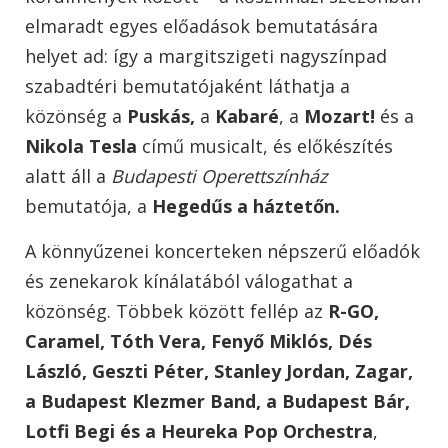
elmaradt egyes előadások bemutatására
helyet ad: így a margitszigeti nagyszínpad
szabadtéri bemutatójaként láthatja a
közönség a
Puskás,
a
Kabaré
, a
Mozart!
és a
Nikola Tesla
című musicalt, és előkészítés
alatt áll a
Budapesti Operettszínház
bemutatója, a
Hegedűs a háztetőn.
A könnyűzenei koncerteken népszerű előadók
és zenekarok kínálatából válogathat a
közönség. Többek között fellép az
R-GO,
Caramel, Tóth Vera, Fenyő Miklós, Dés
László, Geszti Péter, Stanley Jordan, Zagar,
a Budapest Klezmer Band, a Budapest Bár,
Lotfi Begi és a Heureka Pop Orchestra
,