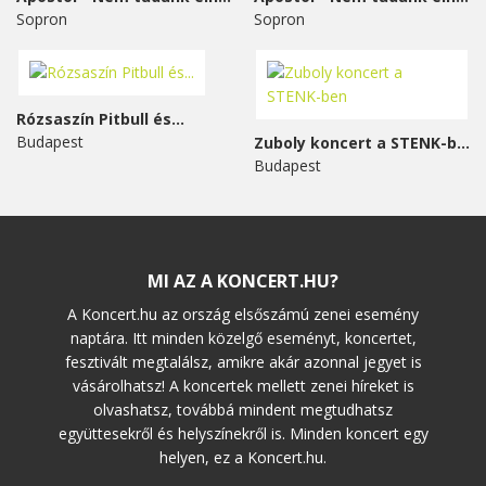
Sopron
Sopron
Rózsaszín Pitbull és...
Budapest
Zuboly koncert a STENK-ben
Budapest
MI AZ A KONCERT.HU?
A Koncert.hu az ország elsőszámú zenei esemény
naptára. Itt minden közelgő eseményt, koncertet,
fesztivált megtalálsz, amikre akár azonnal jegyet is
vásárolhatsz! A koncertek mellett zenei híreket is
olvashatsz, továbbá mindent megtudhatsz
együttesekről és helyszínekről is. Minden koncert egy
helyen, ez a Koncert.hu.