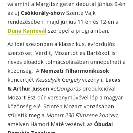
valamint a Margitszigeten debütál június 9-én
az új
Csókkirály-show
Szente Vajk
rendezésében, majd június 11-én és 12-én a
Duna Karnevál
szerepel a programban.
Az idei szezonban a klasszikus, évfordulós
szerzőket, Verdit, Mozartot és Bartókot is
neves előadók tolmácsolásában ünnepelheti a
közönség. A
Nemzeti Filharmonikusok
koncertjét
Kesselyák Gergely
vezényli,
Lucas
& Arthur Jussen
kétzongorás
produkcióval,
Mozart Esz-dúr versenyművével lép a magyar
közönség elé. Szintén Mozart vonzásában
születik meg a
Mozart 230 Filmzene koncert,
amelyen Hámori Máté vezényli az
Óbudai
Danubia Zenekart
.