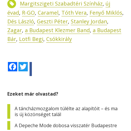
Margitszigeti Szabadtéri Színház
,
új
évad
,
R-GO
,
Caramel
,
Tóth Vera
,
Fenyő Miklós
,
Dés László
,
Geszti Péter
,
Stanley Jordan
,
Zagar
,
a Budapest Klezmer Band
,
a Budapest
Bár
,
Lotfi Begi
,
Csókkirály
Facebook
Twitter
Ezeket már olvastad?
A táncházmozgalom túlélte az alapítóit – és ma
is új közönséget talál
A Depeche Mode dobosa visszatér Budapestre