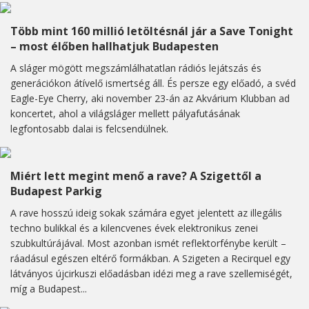
Több mint 160 millió letöltésnál jár a Save Tonight
– most élőben hallhatjuk Budapesten
A sláger mögött megszámlálhatatlan rádiós lejátszás és
generációkon átívelő ismertség áll. És persze egy előadó, a svéd
Eagle-Eye Cherry, aki november 23-án az Akvárium Klubban ad
koncertet, ahol a világsláger mellett pályafutásának
legfontosabb dalai is felcsendülnek.
Miért lett megint menő a rave? A Szigettől a
Budapest Parkig
A rave hosszú ideig sokak számára egyet jelentett az illegális
techno bulikkal és a kilencvenes évek elektronikus zenei
szubkultúrájával. Most azonban ismét reflektorfénybe került –
ráadásul egészen eltérő formákban. A Szigeten a Recirquel egy
látványos újcirkuszi előadásban idézi meg a rave szellemiségét,
míg a Budapest...