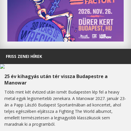
FRISS ZENEI HÍREK
25 év kihagyás után tér vissza Budapestre a
Manowar
Több mint két évtized után ismét Budapesten lép fel a heavy
metal egyik legismertebb zenekara. A Manowar 2027. január 23-
án a Papp László Budapest Sportarénában ad koncertet, ahol
teljes egészében eljátssza a Fighting The World albumot,
emellett természetesen a legnagyobb klasszikusok sem
maradnak ki a programból.