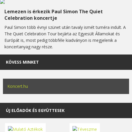
Lemezen is érkezik Paul Simon The Quiet
Celebration koncertje
Paul Simon több évnyi szünet után tavaly ismét turnéra indult. A
The Quiet Celebration Tour bejárta az Egyesült Államokat és
Európát is, most pedig többféle kiadványon is megjelenik a
koncertanyag nagy része.
KÖVESS MINKET
Koncert.hu
ÚJ ELŐADÓK ÉS EGYÜTTESEK