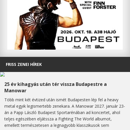
FRISS ZENEI HÍREK
25 év kihagyás után tér vissza Budapestre a
Manowar
Több mint két évtized után ismét Budapesten lép fel a heavy
metal egyik legismertebb zenekara. A Manowar 2027. január 23-
án a Papp László Budapest Sportarénában ad koncertet, ahol
teljes egészében eljátssza a Fighting The World albumot,
emellett természetesen a legnagyobb klasszikusok sem