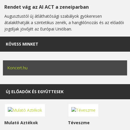
Rendet vág az AI ACT a zeneiparban
Augusztustól új átláthatósági szabályok gyökeresen
átalakíthatják a szintetikus zenék, a hangklónozás és az előadói
jogdíjak jövőjét az Európai Unióban.
KÖVESS MINKET
Koncert.hu
ÚJ ELŐADÓK ÉS EGYÜTTESEK
Mulató Aztékok
Téveszme