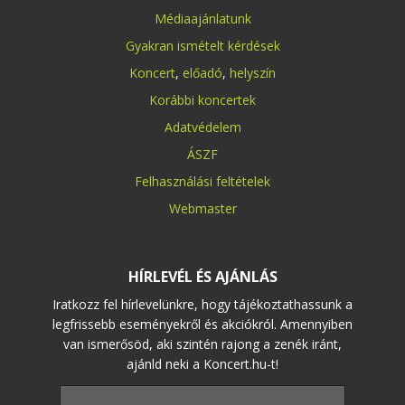
Médiaajánlatunk
Gyakran ismételt kérdések
Koncert
,
előadó
,
helyszín
Korábbi koncertek
Adatvédelem
ÁSZF
Felhasználási feltételek
Webmaster
HÍRLEVÉL ÉS AJÁNLÁS
Iratkozz fel hírlevelünkre, hogy tájékoztathassunk a
legfrissebb eseményekről és akciókról. Amennyiben
van ismerősöd, aki szintén rajong a zenék iránt,
ajánld neki a Koncert.hu-t!