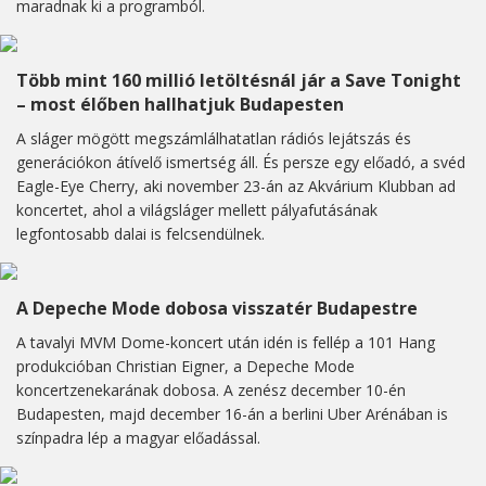
maradnak ki a programból.
Több mint 160 millió letöltésnál jár a Save Tonight
– most élőben hallhatjuk Budapesten
A sláger mögött megszámlálhatatlan rádiós lejátszás és
generációkon átívelő ismertség áll. És persze egy előadó, a svéd
Eagle-Eye Cherry, aki november 23-án az Akvárium Klubban ad
koncertet, ahol a világsláger mellett pályafutásának
legfontosabb dalai is felcsendülnek.
A Depeche Mode dobosa visszatér Budapestre
A tavalyi MVM Dome-koncert után idén is fellép a 101 Hang
produkcióban Christian Eigner, a Depeche Mode
koncertzenekarának dobosa. A zenész december 10-én
Budapesten, majd december 16-án a berlini Uber Arénában is
színpadra lép a magyar előadással.