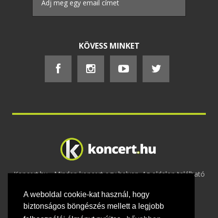
KÖVESS MINKET
Koncert.hu - Minden koncert egy helyen. Az oldalon található
tartalmakat szerzői jogok védik © 2002 -
A weboldal cookie-kat használ, hogy
2020
Adatvédelem
-
ÁSZF
-
Felhasználási
feltételek
-
Webmaster
-
Kapcsolat és üzenet küldés
biztonságos böngészés mellett a legjobb