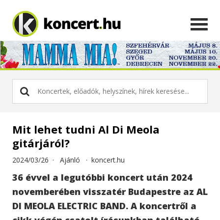
Mit lehet tudni Al Di Meola
gitárjáról?
2024/03/26 ·
Ajánló
·
koncert.hu
36 évvel a legutóbbi koncert után 2024
novemberében visszatér Budapestre az AL
DI MEOLA ELECTRIC BAND. A koncertről a
cikk végén csatolt írásunkban található