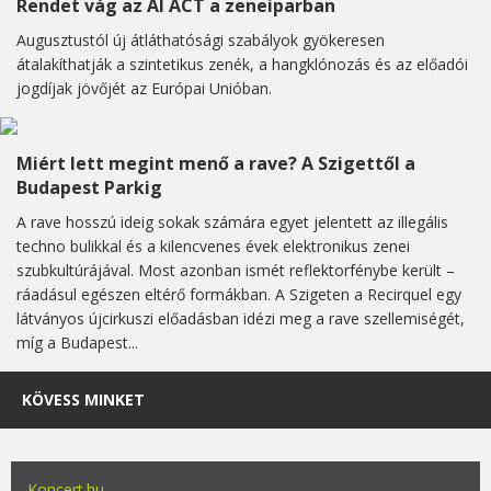
Rendet vág az AI ACT a zeneiparban
Augusztustól új átláthatósági szabályok gyökeresen
átalakíthatják a szintetikus zenék, a hangklónozás és az előadói
jogdíjak jövőjét az Európai Unióban.
Miért lett megint menő a rave? A Szigettől a
Budapest Parkig
A rave hosszú ideig sokak számára egyet jelentett az illegális
techno bulikkal és a kilencvenes évek elektronikus zenei
szubkultúrájával. Most azonban ismét reflektorfénybe került –
ráadásul egészen eltérő formákban. A Szigeten a Recirquel egy
látványos újcirkuszi előadásban idézi meg a rave szellemiségét,
míg a Budapest...
KÖVESS MINKET
Koncert.hu