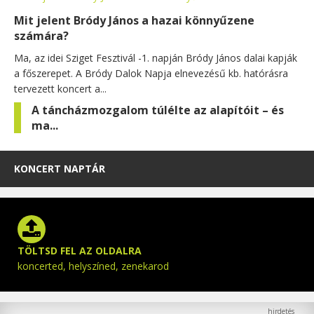
Mit jelent Bródy János a hazai könnyűzene
számára?
Ma, az idei Sziget Fesztivál -1. napján Bródy János dalai kapják
a főszerepet. A Bródy Dalok Napja elnevezésű kb. hatórásra
tervezett koncert a...
A táncházmozgalom túlélte az alapítóit – és
ma...
KONCERT NAPTÁR
TÖLTSD FEL AZ OLDALRA
koncerted, helyszíned, zenekarod