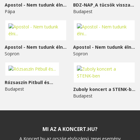
Apostol - Nem tudunk élni...
BDZ-NAP_A tücsök visszavág
Pápa
Budapest
Apostol - Nem tudunk élni...
Apostol - Nem tudunk élni...
Sopron
Sopron
Rózsaszín Pitbull és...
Budapest
Zuboly koncert a STENK-ben
Budapest
MI AZ A KONCERT.HU?
A Koncert.hu az ország elsőszámú zenei esemény