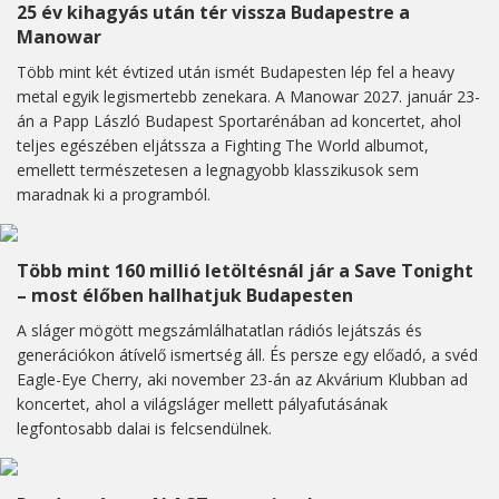
25 év kihagyás után tér vissza Budapestre a
Manowar
Több mint két évtized után ismét Budapesten lép fel a heavy
metal egyik legismertebb zenekara. A Manowar 2027. január 23-
án a Papp László Budapest Sportarénában ad koncertet, ahol
teljes egészében eljátssza a Fighting The World albumot,
emellett természetesen a legnagyobb klasszikusok sem
maradnak ki a programból.
Több mint 160 millió letöltésnál jár a Save Tonight
– most élőben hallhatjuk Budapesten
A sláger mögött megszámlálhatatlan rádiós lejátszás és
generációkon átívelő ismertség áll. És persze egy előadó, a svéd
Eagle-Eye Cherry, aki november 23-án az Akvárium Klubban ad
koncertet, ahol a világsláger mellett pályafutásának
legfontosabb dalai is felcsendülnek.