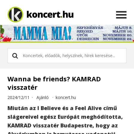
Wanna be friends? KAMRAD
visszatér
2024/12/11 ·
Ajánló
·
koncert.hu
Miután az I Believe és a Feel Alive című
slágereivel egész Európát meghódította,
KAMRAD visszatér Budapestre, hogy az
Akváriumban is bemutassa vadonatúj,