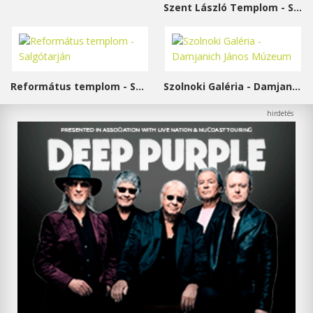
Szent László Templom - Sárvár
Református templom - Salgótarján
Szolnoki Galéria - Damjanich János Múzeum