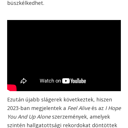
büszkélkedhet.
Ezután újabb slágerek következtek, hiszen
2023-ban megjelentek a
Feel Alive
és az
I Hope
You And Up Alone
szerzemények, amelyek
szintén hallgatottsági rekordokat döntöttek