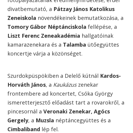
divatbemutató, a
Pátzay János Katolikus
Zeneiskola
növendékeinek bemutatkozása, a
Tomory Gábor Néptánciskola
fellépése, a
Liszt Ferenc Zeneakadémia
hallgatóinak
kamarazenekara és a
Talamba
ütőegyüttes
koncertje várja a közönséget.
Szurdokpüspökiben a Delelő kútnál
Kardos-
Horváth János
, a
Kaukázus
zenekar
frontembere ad koncertet, Csóka György
ismeretterjesztő előadást tart a rovarokről, a
pincesornál a
Veronaki Zenekar,
Agócs
Gergely
, a
Muzsla
néptáncegyüttes és a
Cimbaliband
lép fel.