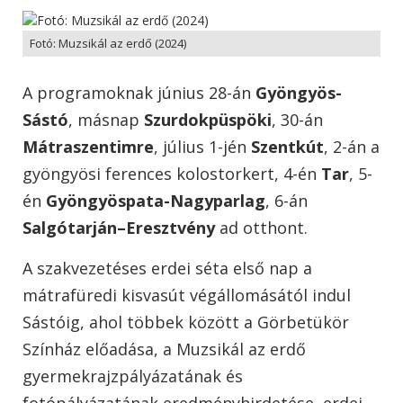
Fotó: Muzsikál az erdő (2024)
A programoknak június 28-án
Gyöngyös-
Sástó
, másnap
Szurdokpüspöki
, 30-án
Mátraszentimre
, július 1-jén
Szentkút
, 2-án a
gyöngyösi ferences kolostorkert, 4-én
Tar
, 5-
én
Gyöngyöspata-Nagyparlag
, 6-án
Salgótarján–Eresztvény
ad otthont.
A szakvezetéses erdei séta első nap a
mátrafüredi kisvasút végállomásától indul
Sástóig, ahol többek között a Görbetükör
Színház előadása, a Muzsikál az erdő
gyermekrajzpályázatának és
fotópályázatának eredményhirdetése, erdei