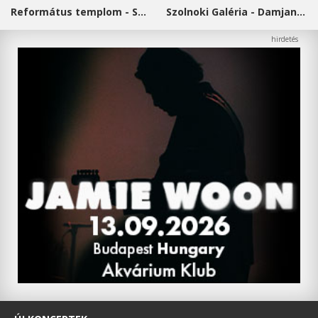
Református templom - Salgótarján
Szolnoki Galéria - Damjanich János Múzeum