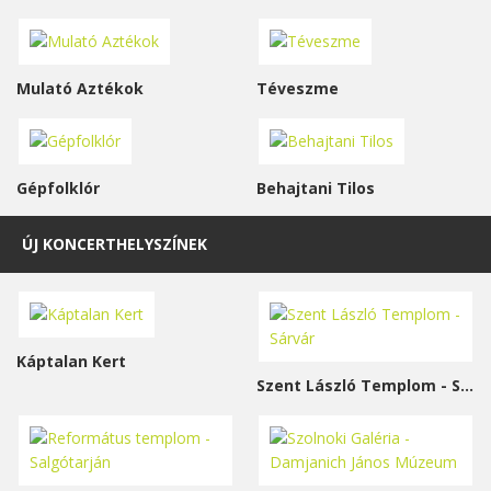
Mulató Aztékok
Téveszme
Gépfolklór
Behajtani Tilos
ÚJ KONCERTHELYSZÍNEK
Káptalan Kert
Szent László Templom - Sárvár