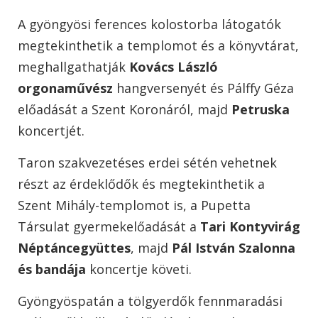
A gyöngyösi ferences kolostorba látogatók
megtekinthetik a templomot és a könyvtárat,
meghallgathatják
Kovács László
orgonaművész
hangversenyét és Pálffy Géza
előadását a Szent Koronáról, majd
Petruska
koncertjét.
Taron szakvezetéses erdei sétén vehetnek
részt az érdeklődők és megtekinthetik a
Szent Mihály-templomot is, a Pupetta
Társulat gyermekelőadását a
Tari Kontyvirág
Néptáncegyüttes
, majd
Pál István Szalonna
és bandája
koncertje követi.
Gyöngyöspatán a tölgyerdők fennmaradási