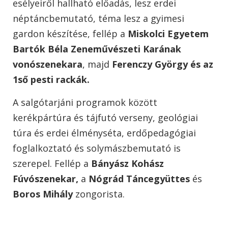
esélyeiről hallható előadás, lesz erdei
néptáncbemutató, téma lesz a gyimesi
gardon készítése, fellép a
Miskolci Egyetem
Bartók Béla Zeneművészeti Karának
vonószenekara
, majd
Ferenczy György és az
1ső pesti rackák.
A salgótarjáni programok között
kerékpártúra és tájfutó verseny, geológiai
túra és erdei élményséta, erdőpedagógiai
foglalkoztató és solymászbemutató is
szerepel. Fellép a
Bányász Kohász
Fúvószenekar,
a
Nógrád Táncegyüttes
és
Boros Mihály
zongorista.