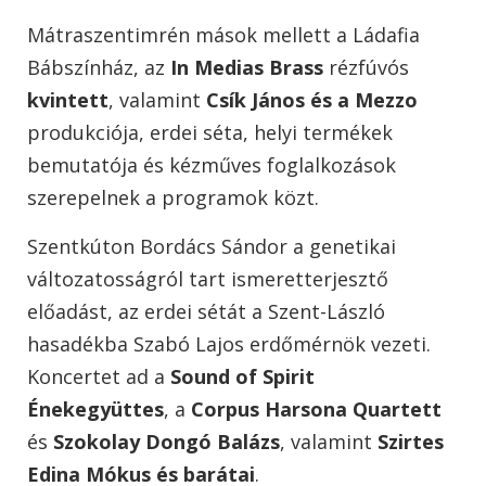
Mátraszentimrén mások mellett a Ládafia
Bábszínház, az
In Medias Brass
rézfúvós
kvintett
, valamint
Csík János és a Mezzo
produkciója, erdei séta, helyi termékek
bemutatója és kézműves foglalkozások
szerepelnek a programok közt.
Szentkúton Bordács Sándor a genetikai
változatosságról tart ismeretterjesztő
előadást, az erdei sétát a Szent-László
hasadékba Szabó Lajos erdőmérnök vezeti.
Koncertet ad a
Sound of Spirit
Énekegyüttes
, a
Corpus Harsona Quartett
és
Szokolay Dongó Balázs
, valamint
Szirtes
Edina Mókus és barátai
.