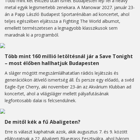
Több mint két évtized után ismét Budapesten lép fel a heavy
metal egyik legismertebb zenekara. A Manowar 2027. január 23-
án a Papp László Budapest Sportarénában ad koncertet, ahol
teljes egészében eljátssza a Fighting The World albumot,
emellett természetesen a legnagyobb klasszikusok sem
maradnak ki a programból.
Több mint 160 millió letöltésnál jár a Save Tonight
– most élőben hallhatjuk Budapesten
A sláger mögött megszámlálhatatlan rádiós lejátszás és
generációkon átívelő ismertség áll. És persze egy előadó, a svéd
Eagle-Eye Cherry, aki november 23-án az Akvárium Klubban ad
koncertet, ahol a világsláger mellett pályafutásának
legfontosabb dalai is felcsendülnek.
De mitől kék a fű Abaligeten?
Erre is választ kaphatnak azok, akik augusztus 7. és 9. között
ellátogatnak a 22. Abaligeti Bluegrass Fesztiválra, ahol három