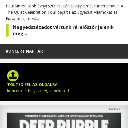
Paul Simon több évnyi szünet után tavaly ismét turnéra indult. A
The Quiet Celebration Tour bejárta az Egyesült Államokat és
Európát is, most...
Negyedszázadot vártunk rá: először jelenik
meg...
KONCERT NAPTÁR
TÖLTSD FEL AZ OLDALRA
koncerted, helyszíned, zenekarod