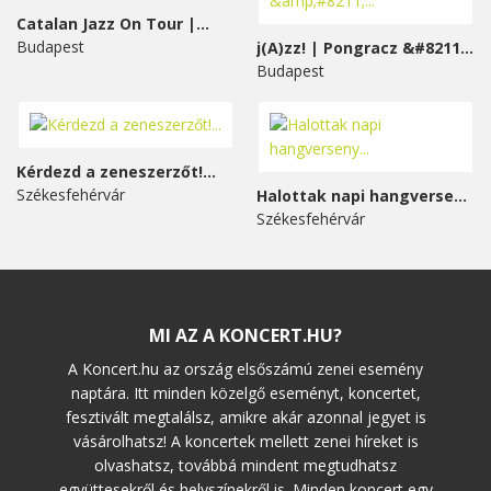
Catalan Jazz On Tour |...
Budapest
j(A)zz! | Pongracz &#8211;...
Budapest
Kérdezd a zeneszerzőt!...
Székesfehérvár
Halottak napi hangverseny...
Székesfehérvár
MI AZ A KONCERT.HU?
A Koncert.hu az ország elsőszámú zenei esemény
naptára. Itt minden közelgő eseményt, koncertet,
fesztivált megtalálsz, amikre akár azonnal jegyet is
vásárolhatsz! A koncertek mellett zenei híreket is
olvashatsz, továbbá mindent megtudhatsz
együttesekről és helyszínekről is. Minden koncert egy