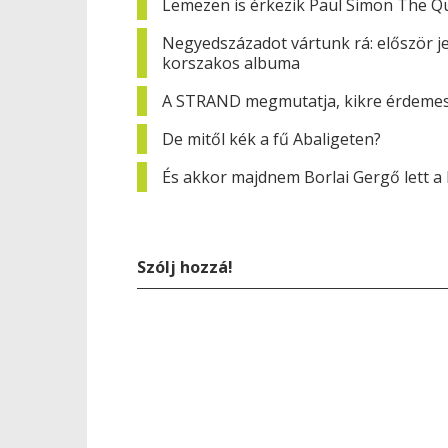
Lemezen is érkezik Paul Simon The Qu
Negyedszázadot vártunk rá: először j
korszakos albuma
A STRAND megmutatja, kikre érdemes 
De mitől kék a fű Abaligeten?
És akkor majdnem Borlai Gergő lett a 
Szólj hozzá!