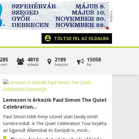
TÖLTSD FEL AZ OLDALRA
285
4810
2189
15058
cert
előadó
helyszín
hír
Lemezen is érkezik Paul Simon The Quiet
Celebration...
Paul Simon több évnyi szünet után tavaly ismét
turnéra indult. A The Quiet Celebration Tour bejárta
az Egyesült Államokat és Európát is, most...