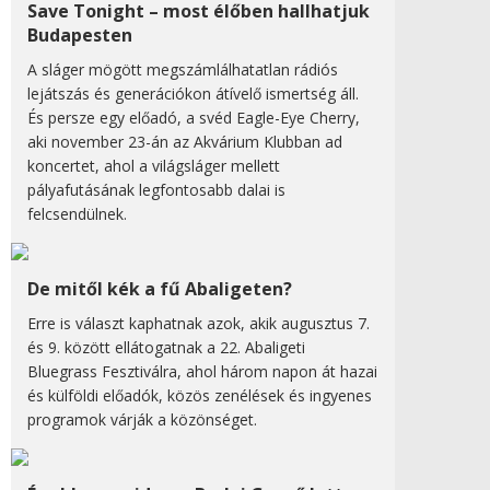
Save Tonight – most élőben hallhatjuk
Budapesten
A sláger mögött megszámlálhatatlan rádiós
lejátszás és generációkon átívelő ismertség áll.
És persze egy előadó, a svéd Eagle-Eye Cherry,
aki november 23-án az Akvárium Klubban ad
koncertet, ahol a világsláger mellett
pályafutásának legfontosabb dalai is
felcsendülnek.
De mitől kék a fű Abaligeten?
Erre is választ kaphatnak azok, akik augusztus 7.
és 9. között ellátogatnak a 22. Abaligeti
Bluegrass Fesztiválra, ahol három napon át hazai
és külföldi előadók, közös zenélések és ingyenes
programok várják a közönséget.