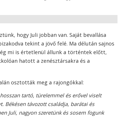
tünk, hogy Juli jobban van. Saját bevallása
 bizakodva tekint a jövő felé. Ma délután sajnos
ég mi is értetlenül állunk a történtek előtt,
okkolóan hatott a zenésztársakra és a
dalán osztották meg a rajongókkal:
hosszan tartó, türelemmel és erővel viselt
t. Békésen távozott családja, barátai és
en Juli, nagyon szeretünk és sosem fogunk