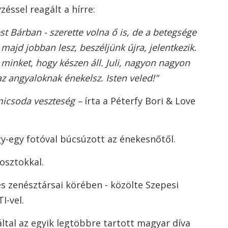
éssel reagált a hírre:
t Bárban - szerette volna ő is, de a betegsége
ajd jobban lesz, beszéljünk újra, jelentkezik.
 minket, hogy készen áll.
Juli
, nagyon nagyon
 angyaloknak énekelsz. Isten veled!"
( micsoda veszteség –
írta a Péterfy Bori & Love
y-egy fotóval búcsúzott az énekesnőtől.
osztokkal.
és zenésztársai körében - közölte Szepesi
I-vel.
által az egyik legtöbbre tartott magyar díva