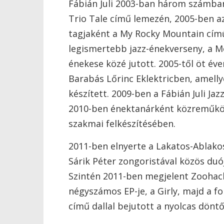
Fábián Juli 2003-ban három számba
Trio Tale című lemezén, 2005-ben a
tagjaként a My Rocky Mountain című
legismertebb jazz-énekverseny, a M
énekese közé jutott. 2005-től öt év
Barabás Lőrinc Eklektricben, amellye
készített. 2009-ben a Fábián Juli Jaz
2010-ben énektanárként közreműköd
szakmai felkészítésében.
2011-ben elnyerte a Lakatos-Ablako
Sárik Péter zongoristával közös du
Szintén 2011-ben megjelent Zoohack
négyszámos EP-je, a Girly, majd a fo
című dallal bejutott a nyolcas dönt