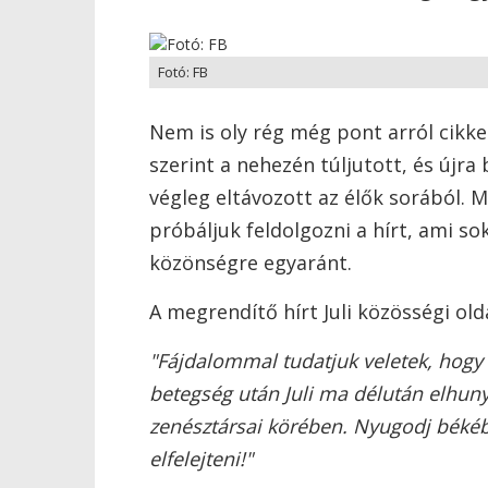
Fotó: FB
Nem is oly rég még pont arról cikkez
szerint a nehezén túljutott, és újra
végleg eltávozott az élők sorából. M
próbáljuk feldolgozni a hírt, ami s
közönségre egyaránt.
A megrendítő hírt Juli közösségi ol
"Fájdalommal tudatjuk veletek, hogy 
betegség után Juli ma délután elhuny
zenésztársai körében. Nyugodj békéb
elfelejteni!"