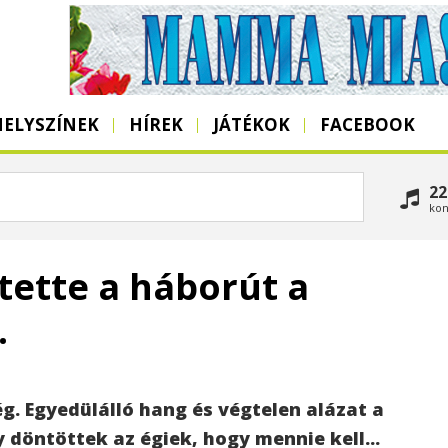
HELYSZÍNEK
HÍREK
JÁTÉKOK
FACEBOOK
22
kon
ztette a háborút a
.
g. Egyedülálló hang és végtelen alázat a
 döntöttek az égiek, hogy mennie kell...