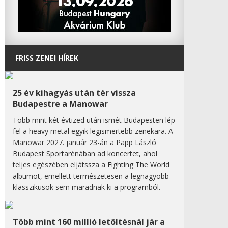
FRISS ZENEI HÍREK
25 év kihagyás után tér vissza
Budapestre a Manowar
Több mint két évtized után ismét Budapesten lép
fel a heavy metal egyik legismertebb zenekara. A
Manowar 2027. január 23-án a Papp László
Budapest Sportarénában ad koncertet, ahol
teljes egészében eljátssza a Fighting The World
albumot, emellett természetesen a legnagyobb
klasszikusok sem maradnak ki a programból.
Több mint 160 millió letöltésnál jár a