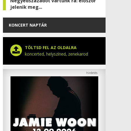
Negyedszázadot vártunk rá: először
jelenik meg...
KONCERT NAPTÁR
TÖLTSD FEL AZ OLDALRA
koncerted, helyszíned, zenekarod