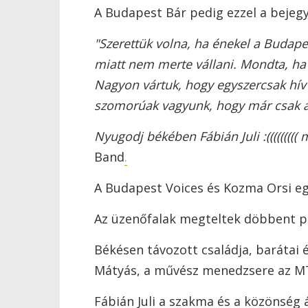
A Budapest Bár pedig ezzel a bejegyz
"Szerettük volna, ha énekel a Budapes
miatt nem merte vállani. Mondta, ha m
Nagyon vártuk, hogy egyszercsak hív
szomorúak vagyunk, hogy már csak az
Nyugodj békében Fábián Juli :((((((((
Band
.
A Budapest Voices és Kozma Orsi eg
Az üzenőfalak megteltek döbbent p
Békésen távozott családja, barátai 
Mátyás, a művész menedzsere az MT
Fábián Juli a szakma és a közönség 