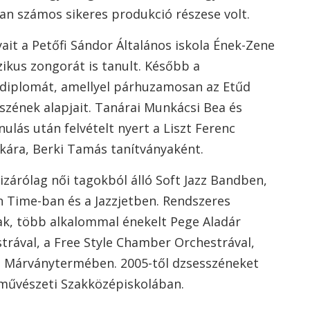
ban számos sikeres produkció részese volt.
ait a Petőfi Sándor Általános iskola Ének-Zene
ikus zongorát is tanult. Később a
 diplomát, amellyel párhuzamosan az Etűd
sszének alapjait. Tanárai Munkácsi Bea és
ulás után felvételt nyert a Liszt Ferenc
kára, Berki Tamás tanítványaként.
izárólag női tagokból álló Soft Jazz Bandben,
In Time-ban és a Jazzjetben. Rendszeres
nak, több alkalommal énekelt Pege Aladár
trával, a Free Style Chamber Orchestrával,
ó Márványtermében. 2005-től dzsesszéneket
eművészeti Szakközépiskolában.