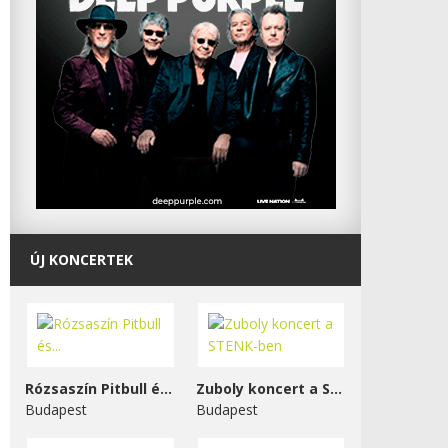
ÚJ KONCERTEK
Rózsaszín Pitbull és...
Zuboly koncert a STENK-ben
Budapest
Budapest