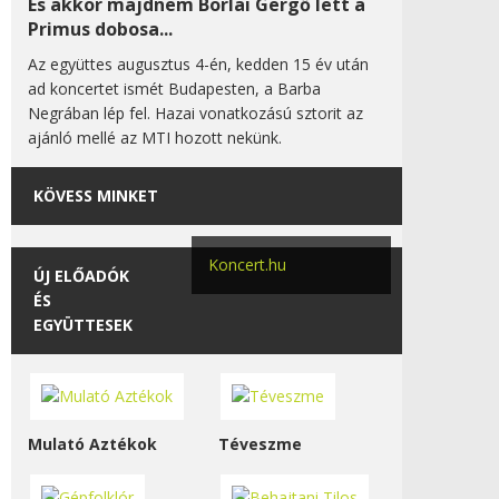
És akkor majdnem Borlai Gergő lett a
Primus dobosa...
Az együttes augusztus 4-én, kedden 15 év után
ad koncertet ismét Budapesten, a Barba
Negrában lép fel. Hazai vonatkozású sztorit az
ajánló mellé az MTI hozott nekünk.
KÖVESS MINKET
Koncert.hu
ÚJ ELŐADÓK
ÉS
EGYÜTTESEK
Mulató Aztékok
Téveszme