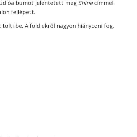
túdióalbumot jelentetett meg
Shine
címmel.
lon fellépett.
tölti be. A földiekről nagyon hiányozni fog.