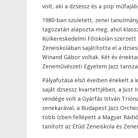
volt, aki a dzsessz és a pop műfajá
1980-ban született, zenei tanulmány
tagozatán alapozta meg, ahol klassz
Külkereskedelmi Főiskolán szerzett
Zeneiskolában sajátította el a dzse
Winand Gábor voltak. Két év énektan
Zeneművészeti Egyetem Jazz tansza
Pályafutása első éveiben énekelt a k
saját dzsessz kvartettjében, a Just 
vendége volt a Gyárfás István Trió
zenekarával, a Budapest Jazz Orches
több ízben fellépett a Magyar Rádi
tanított az Etűd Zeneiskola és Zen