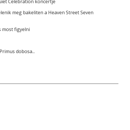
iet Celebration koncertje
elenik meg bakeliten a Heaven Street Seven
most figyelni
Primus dobosa...