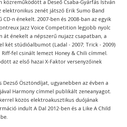
n közreműködött a Deseő Csaba-Gyárfás István
z elektronikus zenét játszó Erik Sumo Band
 CD-n énekelt. 2007-ben és 2008-ban az egyik
ontreux Jazz Voice Competition legjobb nyolc
en át énekelt a népszerű nujazz csapatban, a
l két stúdióalbumot (Ladal - 2007; Trick - 2009)
z Riff-fel csinált lemezt Honey & Chili címmel.
ött az első hazai X-Faktor versenyzőinek
s Dezső Ösztöndíjat, ugyanebben az évben a
ójával Harmony címmel publikált zeneanyagot.
errel közös elektroakusztikus duójának
rmáció indult A Dal 2012-ben és a Like A Child
őbe.