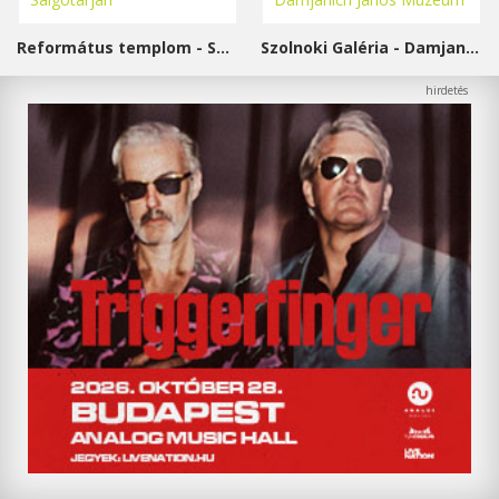
Református templom - Salgótarján
Szolnoki Galéria - Damjanich János Múzeum