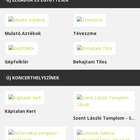
Mulató Aztékok
Téveszme
Gépfolklór
Behajtani Tilos
ÚJ KONCERTHELYSZÍNEK
Káptalan Kert
Szent László Templom - Sárvár