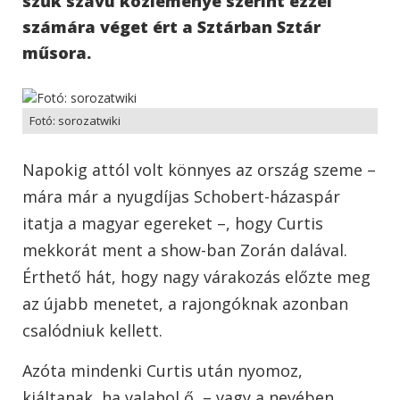
szűk szavú közleménye szerint ezzel
számára véget ért a Sztárban Sztár
műsora.
Fotó: sorozatwiki
Napokig attól volt könnyes az ország szeme –
mára már a nyugdíjas Schobert-házaspár
itatja a magyar egereket –, hogy Curtis
mekkorát ment a show-ban Zorán dalával.
Érthető hát, hogy nagy várakozás előzte meg
az újabb menetet, a rajongóknak azonban
csalódniuk kellett.
Azóta mindenki Curtis után nyomoz,
kiáltanak, ha valahol ő – vagy a nevében