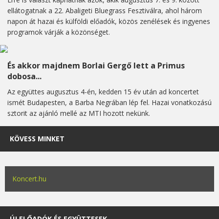
ellátogatnak a 22. Abaligeti Bluegrass Fesztiválra, ahol három
napon át hazai és külföldi előadók, közös zenélések és ingyenes
programok várják a közönséget.
És akkor majdnem Borlai Gergő lett a Primus
dobosa...
Az együttes augusztus 4-én, kedden 15 év után ad koncertet
ismét Budapesten, a Barba Negrában lép fel. Hazai vonatkozású
sztorit az ajánló mellé az MTI hozott nekünk.
KÖVESS MINKET
Koncert.hu
ÚJ ELŐADÓK ÉS EGYÜTTESEK