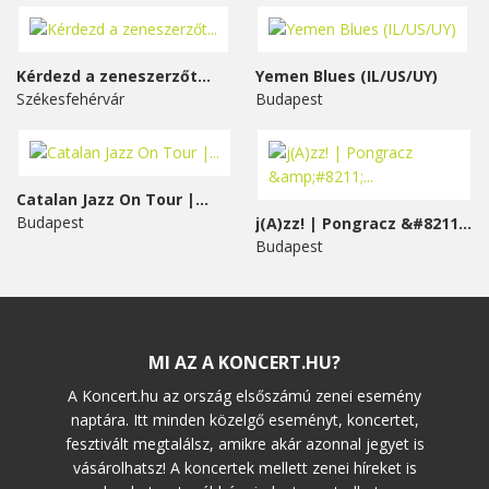
Kérdezd a zeneszerzőt...
Yemen Blues (IL/US/UY)
Székesfehérvár
Budapest
Catalan Jazz On Tour |...
Budapest
j(A)zz! | Pongracz &#8211;...
Budapest
MI AZ A KONCERT.HU?
A Koncert.hu az ország elsőszámú zenei esemény
naptára. Itt minden közelgő eseményt, koncertet,
fesztivált megtalálsz, amikre akár azonnal jegyet is
vásárolhatsz! A koncertek mellett zenei híreket is