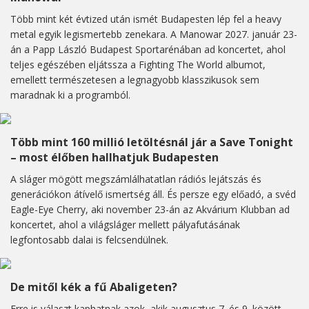
Több mint két évtized után ismét Budapesten lép fel a heavy
metal egyik legismertebb zenekara. A Manowar 2027. január 23-
án a Papp László Budapest Sportarénában ad koncertet, ahol
teljes egészében eljátssza a Fighting The World albumot,
emellett természetesen a legnagyobb klasszikusok sem
maradnak ki a programból.
Több mint 160 millió letöltésnál jár a Save Tonight
– most élőben hallhatjuk Budapesten
A sláger mögött megszámlálhatatlan rádiós lejátszás és
generációkon átívelő ismertség áll. És persze egy előadó, a svéd
Eagle-Eye Cherry, aki november 23-án az Akvárium Klubban ad
koncertet, ahol a világsláger mellett pályafutásának
legfontosabb dalai is felcsendülnek.
De mitől kék a fű Abaligeten?
Erre is választ kaphatnak azok, akik augusztus 7. és 9. között