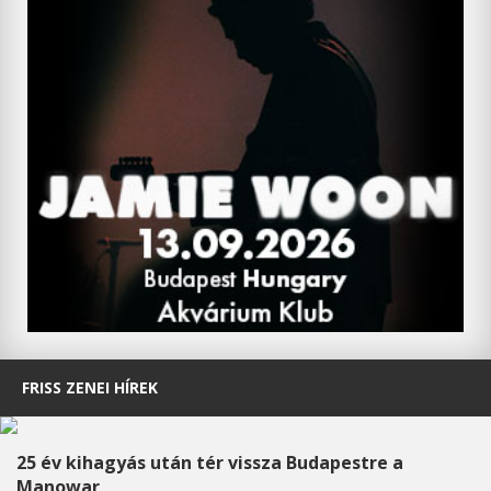
FRISS ZENEI HÍREK
25 év kihagyás után tér vissza Budapestre a
Manowar