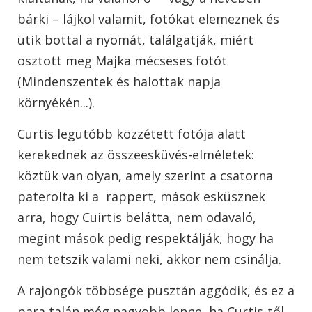
bárki – lájkol valamit, fotókat elemeznek és
ütik bottal a nyomát, találgatják, miért
osztott meg Majka mécseses fotót
(Mindenszentek és halottak napja
környékén...).
Curtis legutóbb közzétett fotója alatt
kerekednek az összeesküvés-elméletek:
köztük van olyan, amely szerint a csatorna
paterolta ki a rappert, mások esküsznek
arra, hogy Cuirtis belátta, nem odavaló,
megint mások pedig respektálják, hogy ha
nem tetszik valami neki, akkor nem csinálja.
A rajongók többsége pusztán aggódik, és ez a
para talán még nagyobb lenne, ha Curtis-től