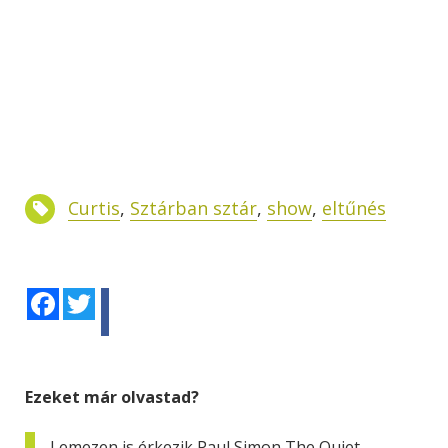
Curtis
,
Sztárban sztár
,
show
,
eltűnés
Facebook
Twitter
Ezeket már olvastad?
Lemezen is érkezik Paul Simon The Quiet