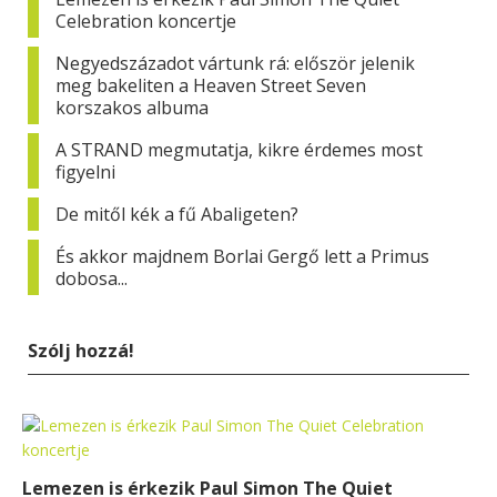
Celebration koncertje
Negyedszázadot vártunk rá: először jelenik
meg bakeliten a Heaven Street Seven
korszakos albuma
A STRAND megmutatja, kikre érdemes most
figyelni
De mitől kék a fű Abaligeten?
És akkor majdnem Borlai Gergő lett a Primus
dobosa...
Szólj hozzá!
Lemezen is érkezik Paul Simon The Quiet