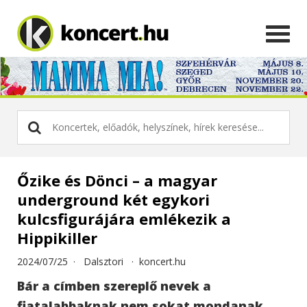
Őzike és Dönci – a magyar
underground két egykori
kulcsfigurájára emlékezik a
Hippikiller
2024/07/25 ·
Dalsztori
·
koncert.hu
Bár a címben szereplő nevek a
fiatalabbaknak nem sokat mondanak,