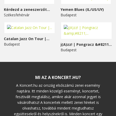
Kérdezd a zeneszerzőt...
Yemen Blues (IL/US/UY)
Székesfehérvár
Budapest
Catalan Jazz On Tour |...
Budapest
j(A)zz! | Pongracz &#8211;...
Budapest
MI AZ A KONCERT.HU?
A Koncert.hu az ország elsőszámú zenei esemény
naptára. Itt minden közelgő eseményt, koncertet,
fesztivált megtalálsz, amikre akár azonnal jegyet is
vásárolhatsz! A koncertek mellett zenei híreket is
olvashatsz, továbbá mindent megtudhatsz
együttesekről és helyszínekről is. Minden koncert egy