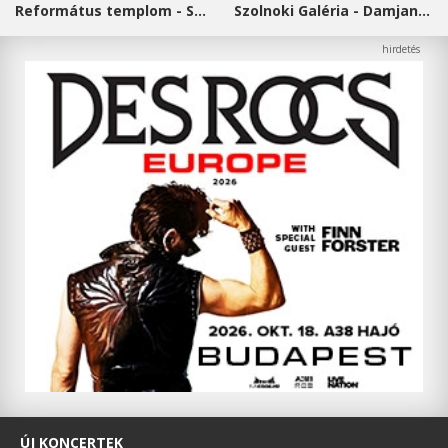
Református templom - Salgótarján
Szolnoki Galéria - Damjanich János Múzeum
ÚJ KONCERTEK