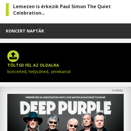
Lemezen is érkezik Paul Simon The Quiet
Celebration...
KONCERT NAPTÁR
TÖLTSD FEL AZ OLDALRA
koncerted, helyszíned, zenekarod