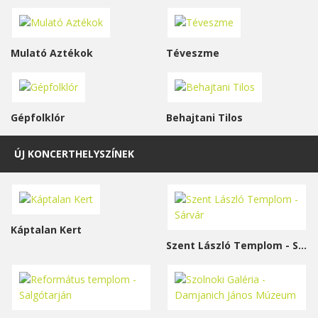
Mulató Aztékok
Téveszme
Gépfolklór
Behajtani Tilos
ÚJ KONCERTHELYSZÍNEK
Káptalan Kert
Szent László Templom - Sárvár