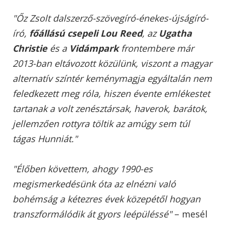
"Őz Zsolt dalszerző-szövegíró-énekes-újságíró-
író,
főállású csepeli Lou Reed
, az
Ugatha
Christie
és a
Vidámpark
frontembere már
2013-ban eltávozott közülünk, viszont a magyar
alternatív színtér keménymagja egyáltalán nem
feledkezett meg róla, hiszen évente emlékestet
tartanak a volt zenésztársak, haverok, barátok,
jellemzően rottyra töltik az amúgy sem túl
tágas Hunniát."
"Élőben követtem, ahogy 1990-es
megismerkedésünk óta az elnézni való
bohémság a kétezres évek közepétől hogyan
transzformálódik át gyors leépüléssé"
– mesél