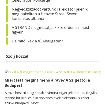
Celebration koncertje
Negyedszázadot vártunk rá: először jelenik
meg bakeliten a Heaven Street Seven
korszakos albuma
A STRAND megmutatja, kikre érdemes most
figyelni
De mitől kék a fű Abaligeten?
Szólj hozzá!
Miért lett megint menő a rave? A Szigettől a
Budapest...
A rave hosszú ideig sokak számára egyet jelentett az illegális
techno bulikkal és a kilencvenes évek elektronikus zenei
szubkultúrájával. Most...