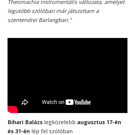
Theomachia instrumentális változata, amelyet
legutóbb szólóban már játszottam a
szentendrei Barlangban."
Bihari Balázs
legközelebb
augusztus 17-én
és 31-én
lép fel szólóban