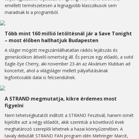
emellett természetesen a legnagyobb klasszikusok sem
maradnak ki a programból.
Több mint 160 millió letöltésnál jár a Save Tonight
– most élőben hallhatjuk Budapesten
A sláger mögött megszámlálhatatlan rádiós lejátszás és
generációkon átívelő ismertség áll. És persze egy előadó, a svéd
Eagle-Eye Cherry, aki november 23-án az Akvárium Klubban ad
koncertet, ahol a világsláger mellett pályafutásának
legfontosabb dalai is felcsendülnek.
A STRAND megmutatja, kikre érdemes most
figyelni
Nem tehetségkutatót indított a STRAND Fesztivál, hanem ismét
kijelölte azt a négy előadót, akik szerintük a következő évek
meghatározó szereplői lehetnek a hazai könnyűzenében. A
tavaly debütált STRAND FAN program idén Mehringer Marcit,