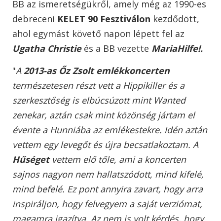
BB az ismeretségükről, amely még az 1990-es
debreceni
KELET 90 Fesztiválon
kezdődött,
ahol egymást követő napon lépett fel az
Ugatha Christie
és a BB vezette
MariaHilfe!.
"
A
2013-as Őz Zsolt emlékkoncerten
természetesen részt vett a Hippikiller és a
szerkesztőség is elbúcsúzott mint Wanted
zenekar, aztán csak mint közönség jártam el
évente a Hunniába az emlékestekre. Idén aztán
vettem egy levegőt és újra becsatlakoztam. A
Hűséget
vettem elő tőle, ami a koncerten
sajnos nagyon nem hallatszódott, mind kifelé,
mind befelé. Ez pont annyira zavart, hogy arra
inspiráljon, hogy felvegyem a saját verziómat,
magamra igazítva. Az nem is volt kérdés, hogy