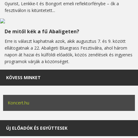
Gyurist, Lenkke-t és Bongort emeli reflektorfénybe – ők a
fesztiválon is kitüntetett...
De mitől kék a fű Abaligeten?
Erre is választ kaphatnak azok, akik augusztus 7. és 9. között
ellátogatnak a 22. Abaligeti Bluegrass Fesztiválra, ahol három
napon át hazai és külföldi előadók, közös zenélések és ingyenes
programok várják a közönséget.
KÖVESS MINKET
Koncert.hu
ÚJ ELŐADÓK ÉS EGYÜTTESEK