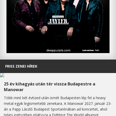
FRISS ZENEI HÍREK
25 év kihagyás után tér vissza Budapestre a
Manowar
Több mint két évtized után ismét Budapesten lép fel a heavy
metal egyik legismertebb zenekara. A Manowar 2027. január 23-
án a Papp László Budapest Sportarénában ad koncertet, ahol
teljes egészében eljátssza a Fighting The World albumot,