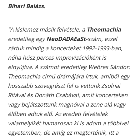
Bihari Balázs.
"A kislemez másik felvétele, a
Theomachia
eredetileg egy
NeoDADAEaSt
-szám, ezzel
zártuk mindig a koncerteket 1992-1993-ban,
néha húsz perces improvizációként is
elnyújtva. A számot eredetileg Weöres Sándor:
Theomachia című drámájára írtuk, amiből egy
hosszabb szövegrészt fel is vettünk Zsolnai
Ritával és Donáth Csabával, amit koncerteken
vagy bejátszottunk magnóval a zene alá vagy
élőben adtuk elő. Az eredeti felvételek
valamelyikét hamarosan ki is adom a többivel
egyetemben, de amíg ez megtörténik, itt a