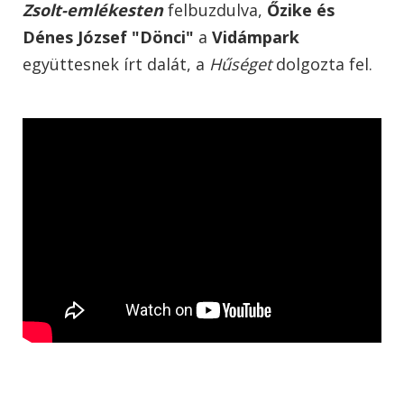
Zsolt-emlékesten
felbuzdulva,
Őzike és
Dénes József "Dönci"
a
Vidámpark
együttesnek írt dalát, a
Hűséget
dolgozta fel.