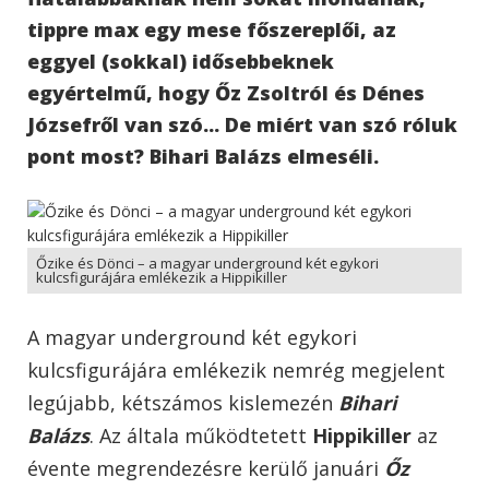
tippre max egy mese főszereplői, az
eggyel (sokkal) idősebbeknek
egyértelmű, hogy Őz Zsoltról és Dénes
Józsefről van szó... De miért van szó róluk
pont most? Bihari Balázs elmeséli.
Őzike és Dönci – a magyar underground két egykori
kulcsfigurájára emlékezik a Hippikiller
A magyar underground két egykori
kulcsfigurájára emlékezik nemrég megjelent
legújabb, kétszámos kislemezén
Bihari
Balázs
. Az általa működtetett
Hippikiller
az
évente megrendezésre kerülő januári
Őz