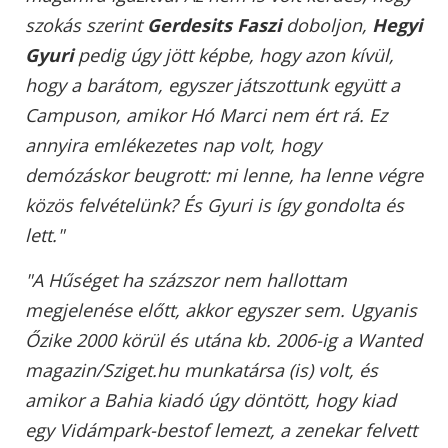
szokás szerint
Gerdesits Faszi
doboljon,
Hegyi
Gyuri
pedig úgy jött képbe, hogy azon kívül,
hogy a barátom, egyszer játszottunk együtt a
Campuson, amikor Hó Marci nem ért rá. Ez
annyira emlékezetes nap volt, hogy
demózáskor beugrott: mi lenne, ha lenne végre
közös felvételünk? És Gyuri is így gondolta és
lett."
"A Hűséget ha százszor nem hallottam
megjelenése előtt, akkor egyszer sem. Ugyanis
Őzike 2000 körül és utána kb. 2006-ig a Wanted
magazin/Sziget.hu munkatársa (is) volt, és
amikor a Bahia kiadó úgy döntött, hogy kiad
egy Vidámpark-bestof lemezt, a zenekar felvett