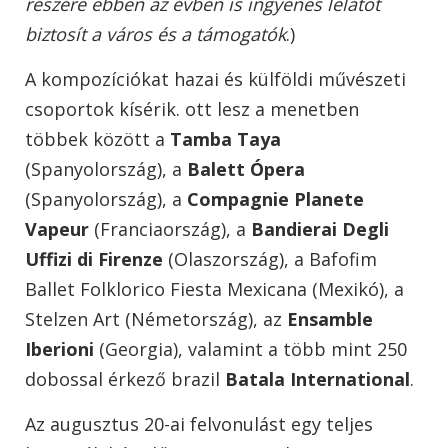
részére ebben az évben is ingyenes lelátót
biztosít a város és a támogatók
.)
A kompozíciókat hazai és külföldi művészeti
csoportok kísérik. ott lesz a menetben
többek között a
Tamba Taya
(Spanyolország), a
Balett Ópera
(Spanyolország), a
Compagnie Planete
Vapeur
(Franciaország), a
Bandierai Degli
Uffizi di Firenze
(Olaszország), a Bafofim
Ballet Folklorico Fiesta Mexicana (Mexikó), a
Stelzen Art (Németország), az
Ensamble
Iberioni
(Georgia), valamint a több mint 250
dobossal érkező brazil
Batala International
.
Az augusztus 20-ai felvonulást egy teljes