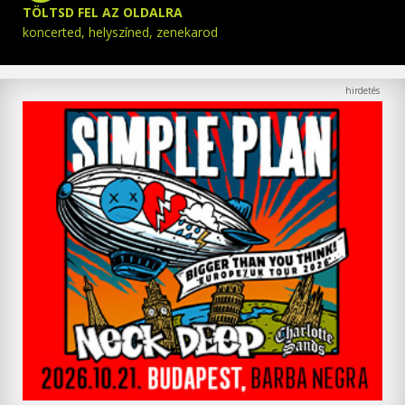
TÖLTSD FEL AZ OLDALRA
koncerted, helyszíned, zenekarod