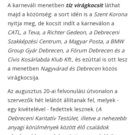
A karneváli menetben
tíz virágkocsit
láthat
majd a közönség: a sort idén is a
Szent Korona
nyitja meg, de kocsit indít a karneválon a
CATL, a Teva, a Richter Gedeon, a Debreceni
Szakképzési Centrum, a Magyar Posta, a BMW
Group Gyár Debrecen, a Fórum Debrecen és a
Cívis Kosárlabda Klub Kft
., és ezúttal is ott lesz
a menetben
Nagyvárad és Debrecen
közös
virágkocsija.
Az augusztus 20-ai felvonulási útvonalon a
szervezők hét lelátót állítanak fel, melyek -
egy kivételével - fedettek lesznek. (
A
Debreceni Karitatív Testület, illetve a nehezebb
anyagi körülmények között élő családok