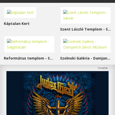
Káptalan Kert
Szent László Templom - Sárvár
Református templom - Salgótarján
Szolnoki Galéria - Damjanich János Múzeum