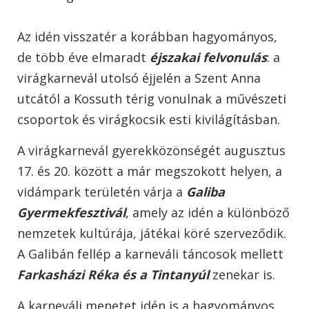
Az idén visszatér a korábban hagyományos,
de több éve elmaradt
éjszakai felvonulás
: a
virágkarnevál utolsó éjjelén a Szent Anna
utcától a Kossuth térig vonulnak a művészeti
csoportok és virágkocsik esti kivilágításban.
A virágkarnevál gyerekközönségét augusztus
17. és 20. között a már megszokott helyen, a
vidámpark területén várja a
Galiba
Gyermekfesztivál
, amely az idén a különböző
nemzetek kultúrája, játékai köré szerveződik.
A Galibán fellép a karneváli táncosok mellett
Farkasházi Réka és a Tintanyúl
zenekar is.
A karneváli menetet idén is a hagyományos