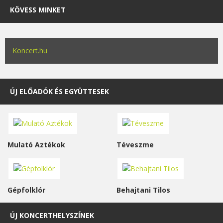
KÖVESS MINKET
Koncert.hu
ÚJ ELŐADÓK ÉS EGYÜTTESEK
Mulató Aztékok
Téveszme
Gépfolklór
Behajtani Tilos
ÚJ KONCERTHELYSZÍNEK