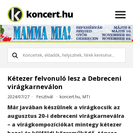
Kétezer felvonuló lesz a Debreceni
virágkarneválon
2024/07/27 ·
Fesztivál
·
koncert.hu, MTI
Már javában készülnek a virágkocsik az
augusztus 20-i debreceni virágkarneválra
– a virágkompozíciókat mintegy kétezer
hazai és külföldi közreműködő, táncos,