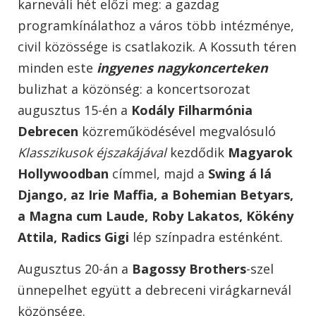
karneváli hét előzi meg: a gazdag
programkínálathoz a város több intézménye,
civil közössége is csatlakozik. A Kossuth téren
minden este
ingyenes nagykoncerteken
bulizhat a közönség: a koncertsorozat
augusztus 15-én a
Kodály Filharmónia
Debrecen
közreműködésével megvalósuló
Klasszikusok éjszakájával
kezdődik
Magyarok
Hollywoodban
címmel, majd a
Swing á lá
Django, az Irie Maffia, a Bohemian Betyars,
a Magna cum Laude, Roby Lakatos, Kökény
Attila, Radics Gigi
lép színpadra esténként.
Augusztus 20-án a
Bagossy Brothers
-szel
ünnepelhet együtt a debreceni virágkarnevál
közönsége.