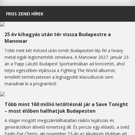
FRISS ZENEI HÍREK
25 év kihagyás után tér vissza Budapestre a
Manowar
Több mint két évtized után ismét Budapesten lép fel a heavy
metal egyik legismertebb zenekara. A Manowar 2027. január 23-
án a Papp László Budapest Sportarénában ad koncertet, ahol
teljes egészében eljátssza a Fighting The World albumot,
emellett természetesen a legnagyobb klasszikusok sem
maradnak ki a programból.
Több mint 160 millió letöltésnál jár a Save Tonight
– most élőben hallhatjuk Budapesten
A sláger mögött megszámlálhatatlan rádiós lejátszás és
generációkon átívelő ismertség áll. És persze egy előadó, a svéd
Eagle-Eye Cherry, aki november 23-án az Akvárium Klubban ad