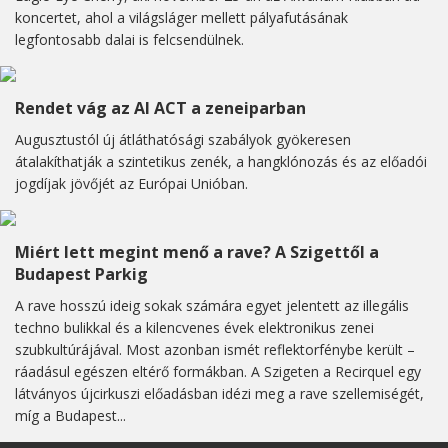
koncertet, ahol a világsláger mellett pályafutásának
legfontosabb dalai is felcsendülnek.
Rendet vág az AI ACT a zeneiparban
Augusztustól új átláthatósági szabályok gyökeresen
átalakíthatják a szintetikus zenék, a hangklónozás és az előadói
jogdíjak jövőjét az Európai Unióban.
Miért lett megint menő a rave? A Szigettől a
Budapest Parkig
A rave hosszú ideig sokak számára egyet jelentett az illegális
techno bulikkal és a kilencvenes évek elektronikus zenei
szubkultúrájával. Most azonban ismét reflektorfénybe került –
ráadásul egészen eltérő formákban. A Szigeten a Recirquel egy
látványos újcirkuszi előadásban idézi meg a rave szellemiségét,
míg a Budapest...