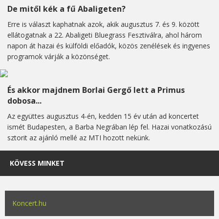
De mitől kék a fű Abaligeten?
Erre is választ kaphatnak azok, akik augusztus 7. és 9. között
ellátogatnak a 22. Abaligeti Bluegrass Fesztiválra, ahol három
napon át hazai és külföldi előadók, közös zenélések és ingyenes
programok várják a közönséget.
És akkor majdnem Borlai Gergő lett a Primus
dobosa...
Az együttes augusztus 4-én, kedden 15 év után ad koncertet
ismét Budapesten, a Barba Negrában lép fel. Hazai vonatkozású
sztorit az ajánló mellé az MTI hozott nekünk.
KÖVESS MINKET
Koncert.hu