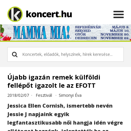
Újabb igazán remek külföldi
fellépőt igazolt le az EFOTT
2018/02/07 ·
Fesztivál
·
Simonyi Éva
Jessica Ellen Cornish, ismertebb nevén
Jessie J napjaink egyik
legfantasztikusabb női hangja idén végre
ellátogat hozzánk, jelentették be az