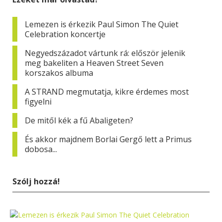
Lemezen is érkezik Paul Simon The Quiet
Celebration koncertje
Negyedszázadot vártunk rá: először jelenik
meg bakeliten a Heaven Street Seven
korszakos albuma
A STRAND megmutatja, kikre érdemes most
figyelni
De mitől kék a fű Abaligeten?
És akkor majdnem Borlai Gergő lett a Primus
dobosa...
Szólj hozzá!