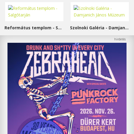
Református templom - Salgótarján
Szolnoki Galéria - Damjanich János Múzeum