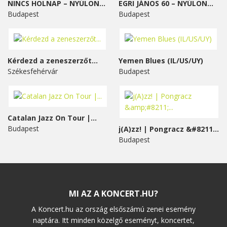
NINCS HOLNAP – NYÚLON...
EGRI JÁNOS 60 – NYÚLON...
Budapest
Budapest
Kérdezd a zeneszerzőt...
Yemen Blues (IL/US/UY)
Székesfehérvár
Budapest
Catalan Jazz On Tour |...
Budapest
j(A)zz! | Pongracz &#8211;...
Budapest
MI AZ A KONCERT.HU?
A Koncert.hu az ország elsőszámú zenei esemény
naptára. Itt minden közelgő eseményt, koncertet,