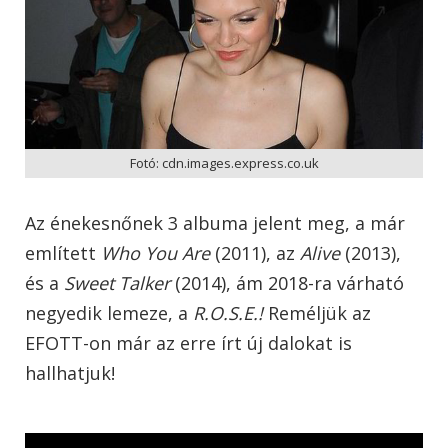
Fotó: cdn.images.express.co.uk
Az énekesnőnek 3 albuma jelent meg, a már
említett
Who You Are
(2011), az
Alive
(2013),
és a
Sweet Talker
(2014), ám 2018-ra várható
negyedik lemeze, a
R.O.S.E.!
Reméljük az
EFOTT-on már az erre írt új dalokat is
hallhatjuk!