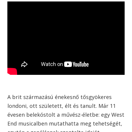
A brit származású énekesnő tősgyökeres
londoni, ott született, élt és tanult. Már 11
évesen belekóstolt a művész-életbe: egy West
End musicalben mutathatta meg tehetségét,