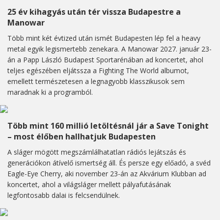
25 év kihagyás után tér vissza Budapestre a
Manowar
Több mint két évtized után ismét Budapesten lép fel a heavy
metal egyik legismertebb zenekara. A Manowar 2027. január 23-
án a Papp László Budapest Sportarénában ad koncertet, ahol
teljes egészében eljátssza a Fighting The World albumot,
emellett természetesen a legnagyobb klasszikusok sem
maradnak ki a programból.
Több mint 160 millió letöltésnál jár a Save Tonight
– most élőben hallhatjuk Budapesten
A sláger mögött megszámlálhatatlan rádiós lejátszás és
generációkon átívelő ismertség áll. És persze egy előadó, a svéd
Eagle-Eye Cherry, aki november 23-án az Akvárium Klubban ad
koncertet, ahol a világsláger mellett pályafutásának
legfontosabb dalai is felcsendülnek.