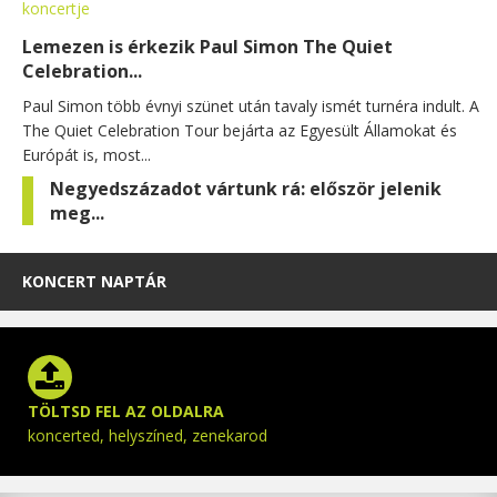
Lemezen is érkezik Paul Simon The Quiet
Celebration...
Paul Simon több évnyi szünet után tavaly ismét turnéra indult. A
The Quiet Celebration Tour bejárta az Egyesült Államokat és
Európát is, most...
Negyedszázadot vártunk rá: először jelenik
meg...
KONCERT NAPTÁR
TÖLTSD FEL AZ OLDALRA
koncerted, helyszíned, zenekarod