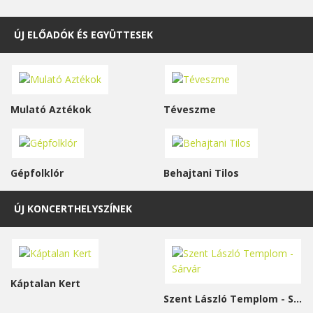
ÚJ ELŐADÓK ÉS EGYÜTTESEK
Mulató Aztékok
Téveszme
Gépfolklór
Behajtani Tilos
ÚJ KONCERTHELYSZÍNEK
Káptalan Kert
Szent László Templom - Sárvár