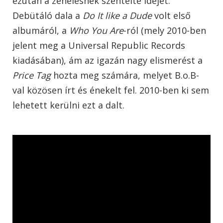
ezután a zenélésnek szentelte idejét.
Debütáló dala a
Do It like a Dude
volt első
albumáról, a
Who You Are
-ról (mely 2010-ben
jelent meg a Universal Republic Records
kiadásában), ám az igazán nagy elismerést a
Price Tag
hozta meg számára, melyet B.o.B-
val közösen írt és énekelt fel. 2010-ben ki sem
lehetett kerülni ezt a dalt.