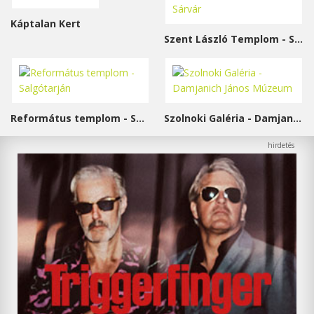
Káptalan Kert
Szent László Templom - Sárvár
Református templom - Salgótarján
Szolnoki Galéria - Damjanich János Múzeum