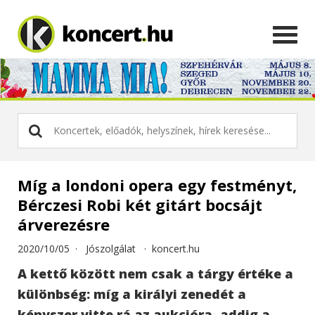
Míg a londoni opera egy festményt,
Bérczesi Robi két gitárt bocsájt
árverezésre
2020/10/05 ·
Jószolgálat
·
koncert.hu
A kettő között nem csak a tárgy értéke a
különbség: míg a királyi zenedét a
kényszer vitte rá az aukcióra, addig a