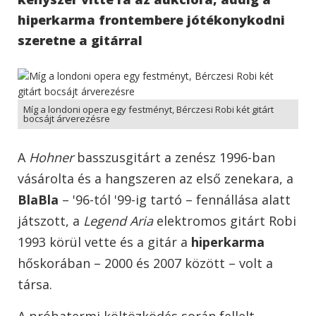
hiperkarma frontembere jótékonykodni
szeretne a gitárral
Míg a londoni opera egy festményt, Bérczesi Robi két gitárt
bocsájt árverezésre
A
Hohner
basszusgitárt a zenész 1996-ban
vásárolta és a hangszeren az első zenekara, a
BlaBla
– '96-tól '99-ig tartó – fennállása alatt
játszott, a
Legend Aria
elektromos gitárt Robi
1993 körül vette és a gitár a
hiperkarma
hőskorában – 2000 és 2007 között – volt a
társa.
A próbatermi költözködés során fellelt