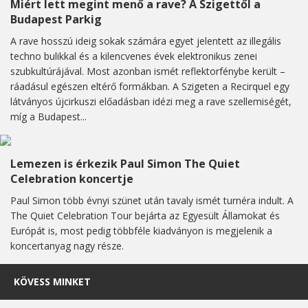
Miért lett megint menő a rave? A Szigettől a
Budapest Parkig
A rave hosszú ideig sokak számára egyet jelentett az illegális
techno bulikkal és a kilencvenes évek elektronikus zenei
szubkultúrájával. Most azonban ismét reflektorfénybe került –
ráadásul egészen eltérő formákban. A Szigeten a Recirquel egy
látványos újcirkuszi előadásban idézi meg a rave szellemiségét,
míg a Budapest...
Lemezen is érkezik Paul Simon The Quiet
Celebration koncertje
Paul Simon több évnyi szünet után tavaly ismét turnéra indult. A
The Quiet Celebration Tour bejárta az Egyesült Államokat és
Európát is, most pedig többféle kiadványon is megjelenik a
koncertanyag nagy része.
KÖVESS MINKET