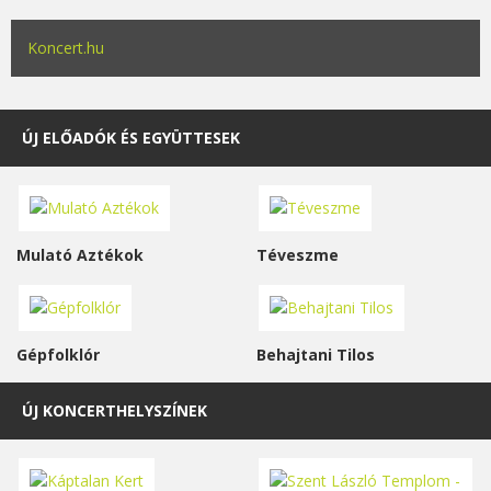
Koncert.hu
ÚJ ELŐADÓK ÉS EGYÜTTESEK
Mulató Aztékok
Téveszme
Gépfolklór
Behajtani Tilos
ÚJ KONCERTHELYSZÍNEK