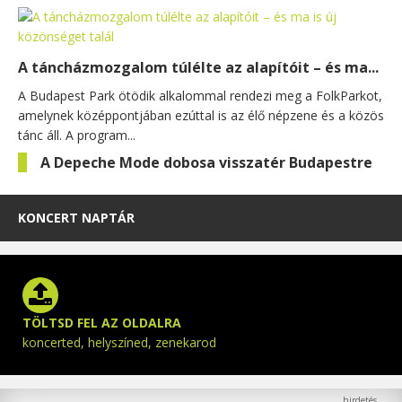
A táncházmozgalom túlélte az alapítóit – és ma...
A Budapest Park ötödik alkalommal rendezi meg a FolkParkot,
amelynek középpontjában ezúttal is az élő népzene és a közös
tánc áll. A program...
A Depeche Mode dobosa visszatér Budapestre
KONCERT NAPTÁR
TÖLTSD FEL AZ OLDALRA
koncerted, helyszíned, zenekarod