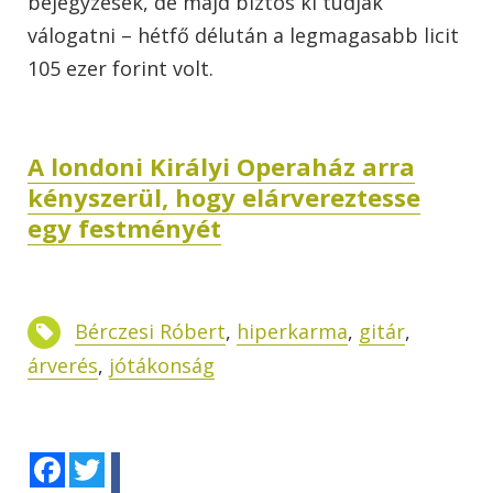
bejegyzések, de majd biztos ki tudják
válogatni – hétfő délután a legmagasabb licit
105 ezer forint volt.
A londoni Királyi Operaház arra
kényszerül, hogy elárvereztesse
egy festményét
Bérczesi Róbert
,
hiperkarma
,
gitár
,
árverés
,
jótákonság
Facebook
Twitter