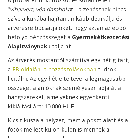
"
viharvert, vén daraboka
t", a zenésznek nincs
szíve a kukába hajítani, inkább dedikálja és
árverésre bocsátja őket, hogy aztán az ebből
befolyó pénzösszeget a
Gyermekétkeztetési
Alapítványnak
utalja át.
Az árverés mostantól számítva egy hétig tart,
a
FB-oldalán, a hozzászólásokban
tudtok
licitálni. Az egy hét elteltével a legmagasabb
összeget ajánlóknak személyesen adja át a
hangszereket, amelyeknek egyenkénti
kikiáltási ára: 10.000 HUF.
Kicsit kusza a helyzet, mert a poszt alatt és a
fotók mellett külön-külön is mennek a