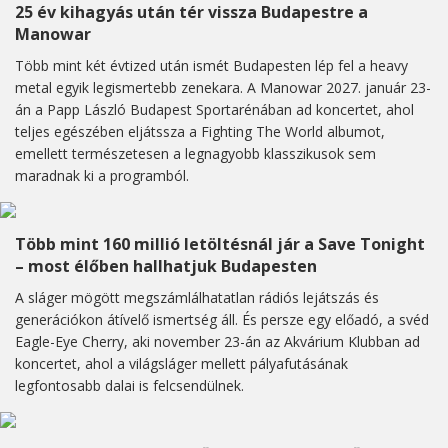
25 év kihagyás után tér vissza Budapestre a
Manowar
Több mint két évtized után ismét Budapesten lép fel a heavy
metal egyik legismertebb zenekara. A Manowar 2027. január 23-
án a Papp László Budapest Sportarénában ad koncertet, ahol
teljes egészében eljátssza a Fighting The World albumot,
emellett természetesen a legnagyobb klasszikusok sem
maradnak ki a programból.
Több mint 160 millió letöltésnál jár a Save Tonight
– most élőben hallhatjuk Budapesten
A sláger mögött megszámlálhatatlan rádiós lejátszás és
generációkon átívelő ismertség áll. És persze egy előadó, a svéd
Eagle-Eye Cherry, aki november 23-án az Akvárium Klubban ad
koncertet, ahol a világsláger mellett pályafutásának
legfontosabb dalai is felcsendülnek.