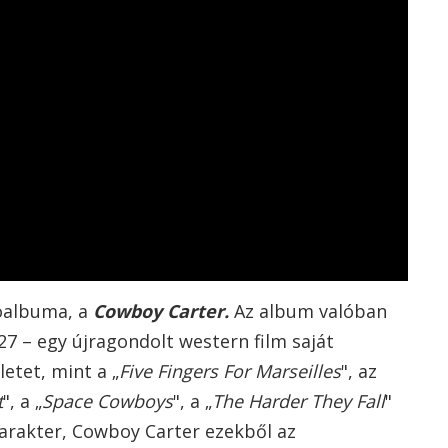
óalbuma, a
Cowboy Carter.
Az album valóban
27 – egy újragondolt western film saját
letet, mint a „
Five Fingers For Marseilles
", az
t
", a „
Space Cowboys
", a „
The Harder They Fall
"
karakter, Cowboy Carter ezekből az