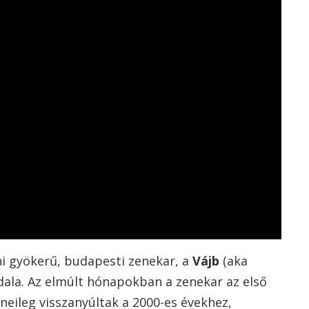
ni gyökerű, budapesti zenekar, a
Vájb
(aka
dala.
Az elmúlt hónapokban a zenekar az első
eileg visszanyúltak a 2000-es évekhez,