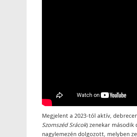
Megjelent a
2023-tól aktív, debrece
Szomszéd Srácok
) zenekar második 
nagylemezén dolgozott, melyben zen