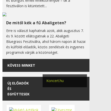
és Bongort emeli reflektorfénybe – ők a
fesztiválon is kitüntetett...
De mitől kék a fű Abaligeten?
Erre is választ kaphatnak azok, akik augusztus 7.
és 9. között ellátogatnak a 22. Abaligeti
Bluegrass Fesztiválra, ahol három napon át hazai
és külföldi előadók, közös zenélések és ingyenes
programok várják a közönséget.
KÖVESS MINKET
Koncert.hu
ÚJ ELŐADÓK
ÉS
EGYÜTTESEK