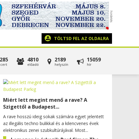
TÖLTSD FEL AZ OLDALRA
285
4810
2189
15059
cert
előadó
helyszín
hír
Miért lett megint menő a rave? A
Szigettől a Budapest...
A rave hosszú ideig sokak számára egyet jelentett
az illegális techno bulikkal és a kilencvenes évek
elektronikus zenei szubkultúrájával. Most...