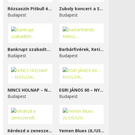
Rózsaszín Pitbull és...
Zuboly koncert a STENK-ben
Budapest
Budapest
Bankrupt szabadtéri...
Barbárfivérek, Ketioz,...
Budapest
Budapest
NINCS HOLNAP – NYÚLON...
EGRI JÁNOS 60 – NYÚLON...
Budapest
Budapest
Kérdezd a zeneszerzőt...
Yemen Blues (IL/US/UY)