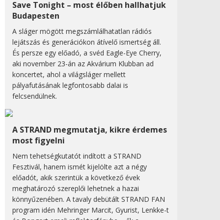
Save Tonight – most élőben hallhatjuk
Budapesten
A sláger mögött megszámlálhatatlan rádiós
lejátszás és generációkon átívelő ismertség áll.
És persze egy előadó, a svéd Eagle-Eye Cherry,
aki november 23-án az Akvárium Klubban ad
koncertet, ahol a világsláger mellett
pályafutásának legfontosabb dalai is
felcsendülnek.
A STRAND megmutatja, kikre érdemes
most figyelni
Nem tehetségkutatót indított a STRAND
Fesztivál, hanem ismét kijelölte azt a négy
előadót, akik szerintük a következő évek
meghatározó szereplői lehetnek a hazai
könnyűzenében. A tavaly debütált STRAND FAN
program idén Mehringer Marcit, Gyurist, Lenkke-t