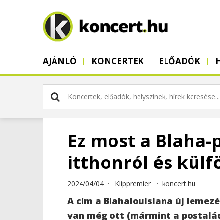
AJÁNLÓ
KONCERTEK
ELŐADÓK
Ez most a Blaha-p
itthonról és külf
2024/04/04 ·
Klippremier
·
koncert.hu
A cím a Blahalouisiana új lemez
van még ott (mármint a postalád