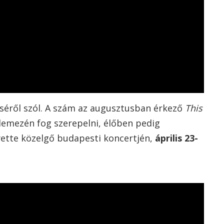
éséről szól. A szám az augusztusban érkező
This
emezén fog szerepelni, élőben pedig
yette közelgő budapesti koncertjén,
április 23-