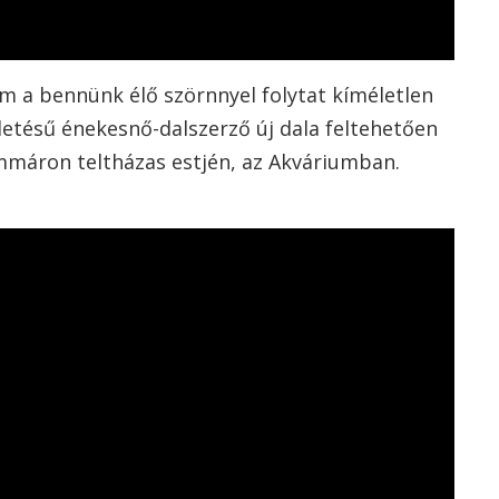
a bennünk élő szörnnyel folytat kíméletlen
letésű énekesnő-dalszerző új dala feltehetően
, immáron teltházas estjén, az Akváriumban.