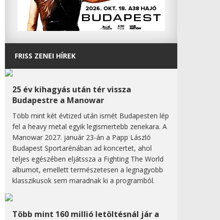
FRISS ZENEI HÍREK
25 év kihagyás után tér vissza
Budapestre a Manowar
Több mint két évtized után ismét Budapesten lép
fel a heavy metal egyik legismertebb zenekara. A
Manowar 2027. január 23-án a Papp László
Budapest Sportarénában ad koncertet, ahol
teljes egészében eljátssza a Fighting The World
albumot, emellett természetesen a legnagyobb
klasszikusok sem maradnak ki a programból.
Több mint 160 millió letöltésnál jár a