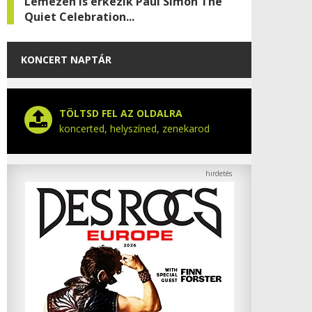
Lemezen is érkezik Paul Simon The
Quiet Celebration...
KONCERT NAPTÁR
TÖLTSD FEL AZ OLDALRA
koncerted, helyszíned, zenekarod