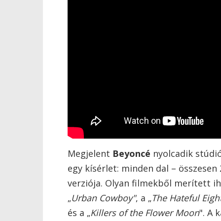
Megjelent
Beyoncé
nyolcadik stúdi
egy kísérlet: minden dal – összesen 
verziója. Olyan filmekből merített ih
„
Urban Cowboy"
, a „
The Hateful Eigh
és a „
Killers of the Flower Moon
". A 