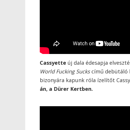
Cassyette
új dala édesapja elveszt
World Fucking Sucks
című debütáló l
bizonyára kapunk róla ízelítőt Cass
án, a Dürer Kertben.