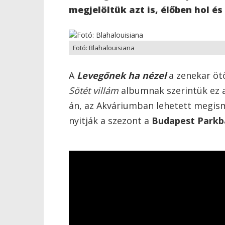
megjelöltük azt is, élőben hol és
Fotó: Blahalouisiana
A
Levegőnek ha nézel
a zenekar ötö
Sötét villám
albumnak szerintük ez a
án, az Akváriumban lehetett megism
nyitják a szezont a
Budapest Parkb