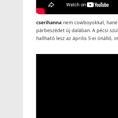
cserihanna
nem cowboyokkal, hanem 
párbeszédet új dalában. A pécsi szü
hallható lesz az április 5-ei önálló