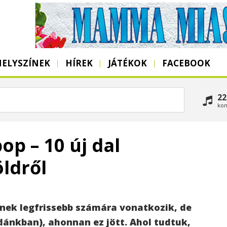
HELYSZÍNEK
HÍREK
JÁTÉKOK
FACEBOOK
22
kon
op – 10 új dal
öldről
ének legfrissebb számára vonatkozik, de
ánkban), ahonnan ez jött. Ahol tudtuk,