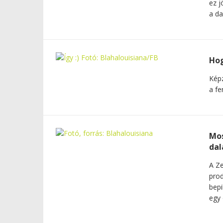
ez j
a dal
Hog
Képz
a fe
Mos
dal
A Ze
prod
bepi
egy 