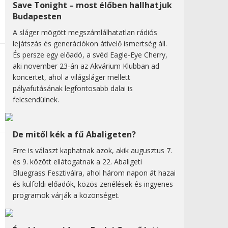
Save Tonight – most élőben hallhatjuk
Budapesten
A sláger mögött megszámlálhatatlan rádiós
lejátszás és generációkon átívelő ismertség áll.
És persze egy előadó, a svéd Eagle-Eye Cherry,
aki november 23-án az Akvárium Klubban ad
koncertet, ahol a világsláger mellett
pályafutásának legfontosabb dalai is
felcsendülnek.
De mitől kék a fű Abaligeten?
Erre is választ kaphatnak azok, akik augusztus 7.
és 9. között ellátogatnak a 22. Abaligeti
Bluegrass Fesztiválra, ahol három napon át hazai
és külföldi előadók, közös zenélések és ingyenes
programok várják a közönséget.