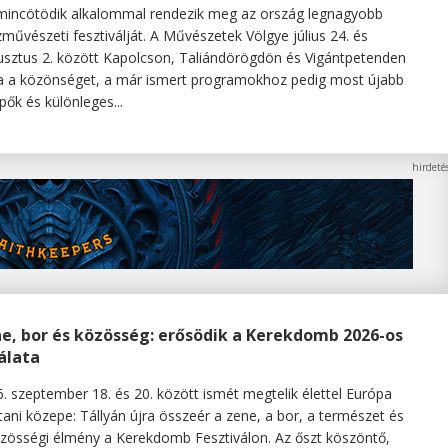
incötödik alkalommal rendezik meg az ország legnagyobb
művészeti fesztiválját. A Művészetek Völgye július 24. és
sztus 2. között Kapolcson, Taliándörögdön és Vigántpetenden
a a közönséget, a már ismert programokhoz pedig most újabb
épők és különleges...
e, bor és közösség: erősödik a Kerekdomb 2026-os
álata
. szeptember 18. és 20. között ismét megtelik élettel Európa
ani közepe: Tállyán újra összeér a zene, a bor, a természet és
zösségi élmény a Kerekdomb Fesztiválon. Az őszt köszöntő,