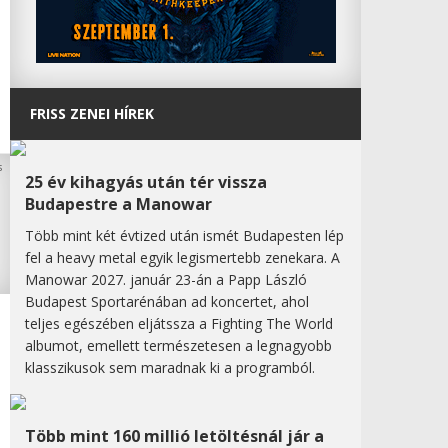
FRISS ZENEI HÍREK
25 év kihagyás után tér vissza
Budapestre a Manowar
Több mint két évtized után ismét Budapesten lép
fel a heavy metal egyik legismertebb zenekara. A
Manowar 2027. január 23-án a Papp László
Budapest Sportarénában ad koncertet, ahol
teljes egészében eljátssza a Fighting The World
albumot, emellett természetesen a legnagyobb
klasszikusok sem maradnak ki a programból.
Több mint 160 millió letöltésnál jár a