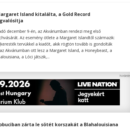
argaret Island kitalálta, a Gold Record
valósítja
adó december 9-én, az Akváriumban rendezi meg első
hvásárát. Az esemény ötlete a Margaret Islandtől származik:
eresték tervükkel a kiadót, akik rögtön tovább is gondolták
 az Akváriumban ott lesz a Margaret Island, a Honeybeast, a
alouisiana, a Lóci játszik,...
obuciban zárta le sötét korszakát a Blahalouisiana