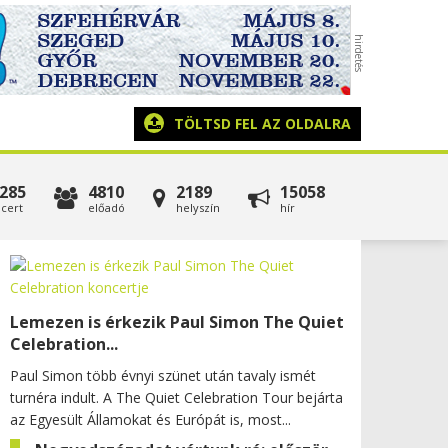
TÖLTSD FEL AZ OLDALRA
285
4810
2189
15058
cert
előadó
helyszín
hír
Lemezen is érkezik Paul Simon The Quiet
Celebration...
Paul Simon több évnyi szünet után tavaly ismét
turnéra indult. A The Quiet Celebration Tour bejárta
az Egyesült Államokat és Európát is, most...