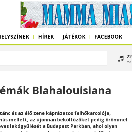
HELYSZÍNEK
HÍREK
JÁTÉKOK
FACEBOOK
22
kon
témák Blahalouisiana
tánc és az élő zene káprázatos felhőkarcolója,
ás mellett, az újonnan beköltözőket pedig örömmel
ves lakógyűlését a Budapest Parkban, ahol olyan