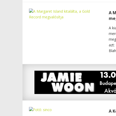
A M
meg
A ki
merc
megk
azt:
Blah
A K