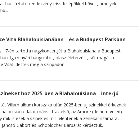
at búcsúztató rendezvény friss fellépőkkel bővült, amelyek
bb...
ce Vita Blahalouisianában – és a Budapest Parkban
us 17-én tartotta nagykoncertjét a Blahalouisiana a Budapest
ban. Igazi nyári hangulatot, olasz életérzést, sőt magát a
e Vitát idézték meg a színpadon.
színeket hoz 2025-ben a Blahalouisiana – interjú
tét Villám album korszaka után 2025-ben új színekkel érkeznek
ahalouisiana dalai, máris itt az első, az Amore (de nem veled).
 mik is ezek a színek és mit jelentenek a zenekar számára,
l Jancsó Gábort és Schoblocher Barbarát kérdeztük.