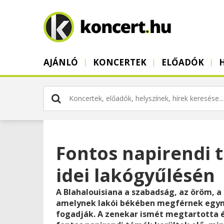
AJÁNLÓ
KONCERTEK
ELŐADÓK
Fontos napirendi 
idei lakógyűlésén
A Blahalouisiana a szabadság, az öröm, a 
amelynek lakói békében megférnek egym
fogadják. A zenekar ismét megtartotta é