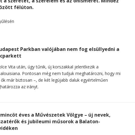
t a szeretet, a szerelem és az önismeret. Mindez
özött félúton.
udapest Parkban valójában nem fog elsüllyedni a
cparkett
lce Vita után, úgy tűnik, új korszakkal jelentkezik a
alouisiana. Pontosan még nem tudjuk meghatározni, hogy mi
 ők már biztosan –, de két legújabb daluk egyértelműen
atározza az irányt.
mincöt éves a Művészetek Völgye – új nevek,
szatérők és jubileumi műsorok a Balaton-
vidéken