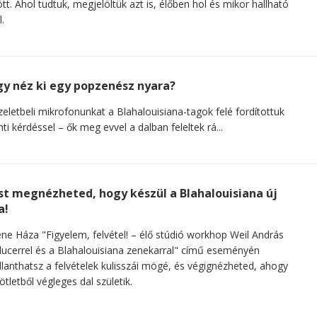
ött. Ahol tudtuk, megjelöltük azt is, élőben hol és mikor hallható
.
y néz ki egy popzenész nyara?
eletbeli mikrofonunkat a Blahalouisiana-tagok felé fordítottuk
nti kérdéssel – ők meg evvel a dalban feleltek rá...
t megnézheted, hogy készül a Blahalouisiana új
a!
ne Háza "Figyelem, felvétel! – élő stúdió workhop Weil András
ucerrel és a Blahalouisiana zenekarral" című eseményén
llanthatsz a felvételek kulisszái mögé, és végignézheted, ahogy
ötletből végleges dal születik.