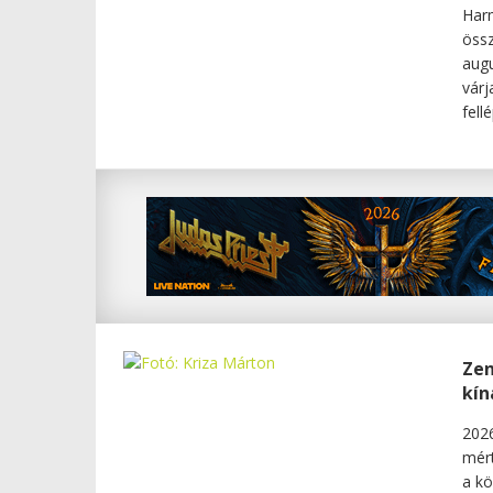
Harm
össz
augu
várj
fell
Zen
kín
2026
mért
a kö