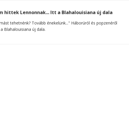
 hittek Lennonnak... Itt a Blahalouisiana új dala
mást tehetnénk? Tovább énekelünk..." Háborúról és popzenéről
 a Blahalouisiana új dala.