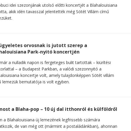
buci idei szezonjának utolsó előtti koncertjét a Blahalouisiana
otta, akik idén tavasszal jelentették még Sötét Villám című
züket.
ügyeletes orvosnak is jutott szerep a
halouisiana Park-nyitó koncertjén
már a nulladik napon is fergeteges bulit tartottak – kiürítési
orlattal – a Budapest Parkban, a valódi szezonnyitó a
alouisiana koncertje volt, amely tulajdonképpen Sötét villám
 lemezük bemutatója is volt egyben.
most a Blaha-pop – 10 új dal itthonról és külföldről
m a Blahalouisiana új lemezének legfrissebb számára
tkozik, de van még ott (mármint a postaládánkban), ahonnan