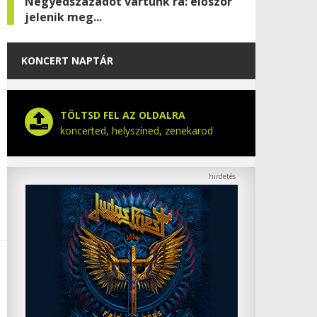
Negyedszázadot vártunk rá: először
jelenik meg...
KONCERT NAPTÁR
TÖLTSD FEL AZ OLDALRA
koncerted, helyszíned, zenekarod