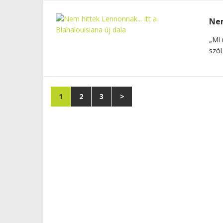
Nem
„Mi 
szól
1
2
3
>