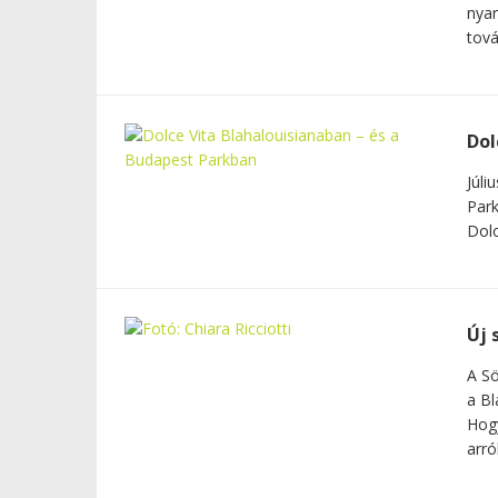
nyar
tová
Dol
Júli
Park
Dolc
Új 
A Sö
a Bl
Hogy
arró