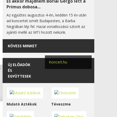
És akkor majdnem Borlai Gergő lett a
Primus dobosa...
Az együttes augusztus 4-én, kedden 15 év után
ad koncertet ismét Budapesten, a Barba
Negrában lép fel. Hazai vonatkozású sztorit az
ajánló mellé az MTI hozott nekünk.
KÖVESS MINKET
Koncert.hu
ÚJ ELŐADÓK
ÉS
EGYÜTTESEK
Mulató Aztékok
Téveszme