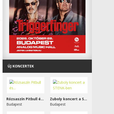
ÚJ KONCERTEK
Rózsaszín Pitbull és...
Zuboly koncert a STENK-ben
Budapest
Budapest