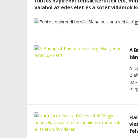
fontos napirendi témák kerültek elő, min
valahol az édes élet és a sötét villámok k
A B
tán
A Do
Blah
az –
megh
Har
vis
fel