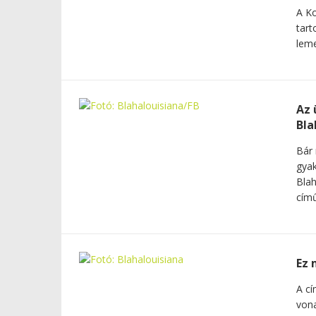
A Ko
tart
leme
Az 
Bla
Bár 
gyak
Blah
című
Ez 
A cí
vona