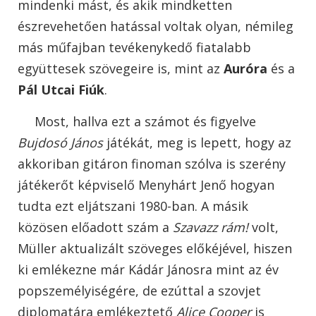
mindenki mást, és akik mindketten
észrevehetően hatással voltak olyan, némileg
más műfajban tevékenykedő fiatalabb
együttesek szövegeire is, mint az
Auróra
és a
Pál Utcai Fiúk
.
Most, hallva ezt a számot és figyelve
Bujdosó János
játékát, meg is lepett, hogy az
akkoriban gitáron finoman szólva is szerény
játékerőt képviselő Menyhárt Jenő hogyan
tudta ezt eljátszani 1980-ban. A másik
közösen előadott szám a
Szavazz rám!
volt,
Müller aktualizált szöveges előkéjével, hiszen
ki emlékezne már Kádár Jánosra mint az év
popszemélyiségére, de ezúttal a szovjet
diplomatára emlékeztető
Alice Cooper
is