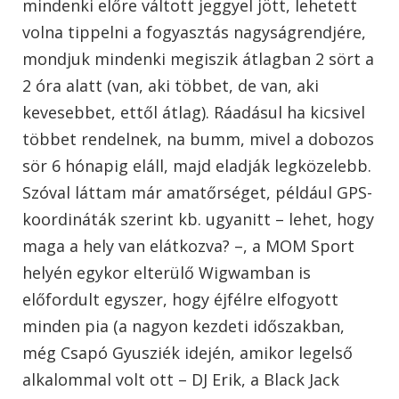
mindenki előre váltott jeggyel jött, lehetett
volna tippelni a fogyasztás nagyságrendjére,
mondjuk mindenki megiszik átlagban 2 sört a
2 óra alatt (van, aki többet, de van, aki
kevesebbet, ettől átlag). Ráadásul ha kicsivel
többet rendelnek, na bumm, mivel a dobozos
sör 6 hónapig eláll, majd eladják legközelebb.
Szóval láttam már amatőrséget, például GPS-
koordináták szerint kb. ugyanitt – lehet, hogy
maga a hely van elátkozva? –, a MOM Sport
helyén egykor elterülő Wigwamban is
előfordult egyszer, hogy éjfélre elfogyott
minden pia (a nagyon kezdeti időszakban,
még Csapó Gyusziék idején, amikor legelső
alkalommal volt ott – DJ Erik, a Black Jack