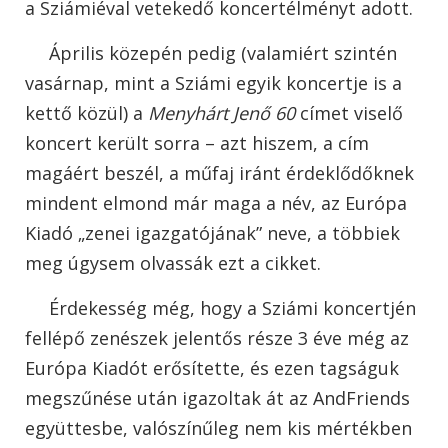
a Sziámiéval vetekedő koncertélményt adott.
Április közepén pedig (valamiért szintén
vasárnap, mint a Sziámi egyik koncertje is a
kettő közül) a
Menyhárt Jenő 60
címet viselő
koncert került sorra – azt hiszem, a cím
magáért beszél, a műfaj iránt érdeklődőknek
mindent elmond már maga a név, az Európa
Kiadó „zenei igazgatójának” neve, a többiek
meg úgysem olvassák ezt a cikket.
Érdekesség még, hogy a Sziámi koncertjén
fellépő zenészek jelentős része 3 éve még az
Európa Kiadót erősítette, és ezen tagságuk
megszűnése után igazoltak át az AndFriends
együttesbe, valószínűleg nem kis mértékben