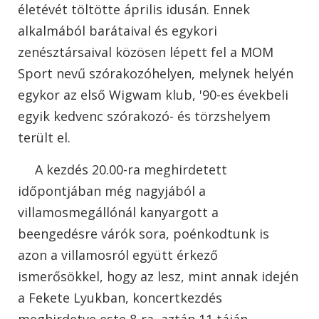
életévét töltötte április idusán. Ennek
alkalmából barátaival és egykori
zenésztársaival közösen lépett fel a MOM
Sport nevű szórakozóhelyen, melynek helyén
egykor az első Wigwam klub, '90-es évekbeli
egyik kedvenc szórakozó- és törzshelyem
terült el.
A kezdés 20.00-ra meghirdetett
időpontjában még nagyjából a
villamosmegállónál kanyargott a
beengedésre várók sora, poénkodtunk is
azon a villamosról együtt érkező
ismerősökkel, hogy az lesz, mint annak idején
a Fekete Lyukban, koncertkezdés
meghirdetve este 8-ra, aztán 11 táján