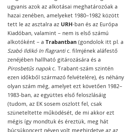
ugyanis azok az alkotásai meghatározóak a
hazai zenében, amelyeket 1980–1982 között
tett le az asztalra az
URH
-ban és az Európa
Kiadóban, valamint – nem is első számú
alkotóként – a
Trabantban
(gondolok itt pl. a
Szabó Ildikó
In flagranti
c. filmjének aláfestő
zenéjében hallható gitározására és a
Pirosbetűs napok
c. Trabant-szám szintén
ezen időkből származó felvételére), és néhány
olyan szám még, amelyet ezt követően 1982–
1983-ban, az együttes első feloszlásáig
(tudom, az EK sosem oszlott fel, csak
szüneteltette működését, de mi akkor ezt
mégis így mondtuk és éreztük, meg hát
búcsúkoncert néven volt meghirdetve az az