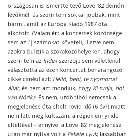
országosan is ismertté tevő Love '82 demón
lévőknél, és szerintem sokkal jobbak, mint
bármi, amit az Európa Kiadó 1987 óta
alkotott. (Valamiért a koncertek közönsége
sem az új számokat követeli, illetve nem
azokra bulizik a szórakozóhelyeken, ahogy
szerintem az
Index
szerzője sem véletlenül
választotta az ezen koncertet beharangozó
cikke címéül azt:
Helló, bébi, te nyomorult
állat
, és nem azt mondjuk, hogy
Ki tudja, hol
van Nórika
. És nem, utóbbiból nemcsak a
megjelenése óta eltelt rövid idő (6 év?) miatt
nem lett még kultszám, a régiek ennyi idő
elteltével – ennyivel a Love '82 megjelenése
után már nyitva volt a
Fekete Lyuk
; lassabban