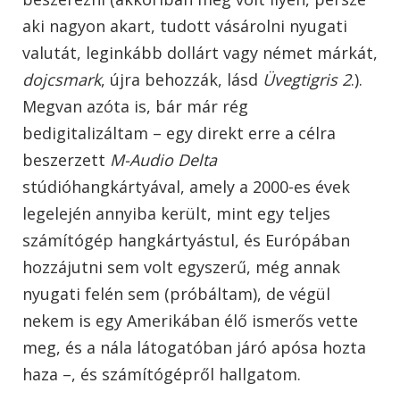
aki nagyon akart, tudott vásárolni nyugati
valutát, leginkább dollárt vagy német márkát,
dojcsmark
, újra behozzák, lásd
Üvegtigris 2
.).
Megvan azóta is, bár már rég
bedigitalizáltam – egy direkt erre a célra
beszerzett
M-Audio Delta
stúdióhangkártyával, amely a 2000-es évek
legelején annyiba került, mint egy teljes
számítógép hangkártyástul, és Európában
hozzájutni sem volt egyszerű, még annak
nyugati felén sem (próbáltam), de végül
nekem is egy Amerikában élő ismerős vette
meg, és a nála látogatóban járó apósa hozta
haza –, és számítógépről hallgatom.