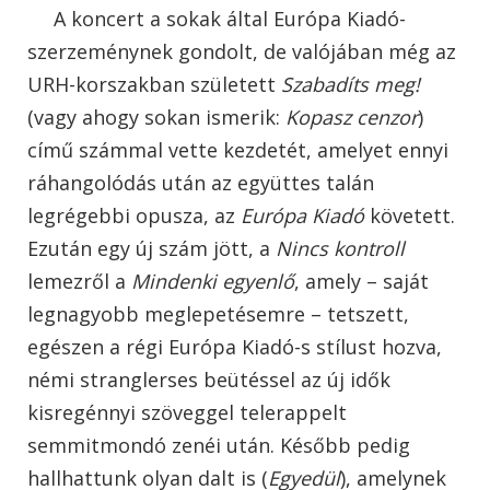
A koncert a sokak által Európa Kiadó-
szerzeménynek gondolt, de valójában még az
URH-korszakban született
Szabadíts meg!
(vagy ahogy sokan ismerik:
Kopasz cenzor
)
című számmal vette kezdetét, amelyet ennyi
ráhangolódás után az együttes talán
legrégebbi opusza, az
Európa Kiadó
követett.
Ezután egy új szám jött, a
Nincs kontroll
lemezről a
Mindenki egyenlő
, amely – saját
legnagyobb meglepetésemre – tetszett,
egészen a régi Európa Kiadó-s stílust hozva,
némi stranglerses beütéssel az új idők
kisregénnyi szöveggel telerappelt
semmitmondó zenéi után. Később pedig
hallhattunk olyan dalt is (
Egyedül
), amelynek