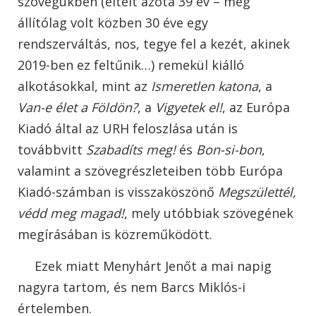
szövegükben (eltelt azóta 39 év – meg
állítólag volt közben 30 éve egy
rendszerváltás, nos, tegye fel a kezét, akinek
2019-ben ez feltűnik…) remekül kiálló
alkotásokkal, mint az
Ismeretlen katona
, a
Van-e élet a Földön?
, a
Vigyetek el!
, az Európa
Kiadó által az URH feloszlása után is
továbbvitt
Szabadíts meg!
és
Bon-si-bon
,
valamint a szövegrészleteiben több Európa
Kiadó-számban is visszaköszönő
Megszülettél,
védd meg magad!
, mely utóbbiak szövegének
megírásában is közreműködött.
Ezek miatt Menyhárt Jenőt a mai napig
nagyra tartom, és nem Barcs Miklós-i
értelemben.