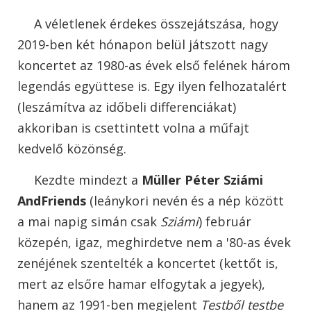
A véletlenek érdekes összejátszása, hogy
2019-ben két hónapon belül játszott nagy
koncertet az 1980-as évek első felének három
legendás együttese is. Egy ilyen felhozatalért
(leszámítva az időbeli differenciákat)
akkoriban is csettintett volna a műfajt
kedvelő közönség.
Kezdte mindezt a
Müller Péter Sziámi
AndFriends
(leánykori nevén és a nép között
a mai napig simán csak
Sziámi
) február
közepén, igaz, meghirdetve nem a '80-as évek
zenéjének szentelték a koncertet (kettőt is,
mert az elsőre hamar elfogytak a jegyek),
hanem az 1991-ben megjelent
Testből testbe