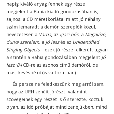
napig kiváló anyag (ennek egy része
megjelent a Bahia kiadó gondozásában is,
sajnos, a CD méretkorlátai miatt jó néhány
szám lemaradt a demón szereplők közül,
nevezetesen a
Várna
, az
Igazi hős
, a
Megalázó,
durva szerelem
, a
Jó lesz
és az
Unidentified
Singing Objects
– ezek jó része felkerült ugyan
a szintén a Bahia gondozásában megjelent
Jó
lesz '84
CD-re az azonos című demóról, de
más, kevésbé ütős változatban).
És persze ne feledkezzünk meg arról sem,
hogy az URH zenéit jórészt, valamint
szövegeinek egy részét is ő szerezte, köztük
olyan, az idő próbáját mind zenéjükben, mind