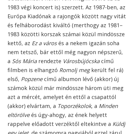
1983 végi koncert is) szerzett. Az 1987-ben, az
Európa Kiadónak a rajongók között nagy vitát
és felháborodást kiváltó (merthogy az 1981–
1983 közötti korszak számai közül mindössze
kettő, az
Ez a város
és a nekem igazán soha
nem tetsző, bár ettől még nagyon népszerű,
a
Sós Mária
rendezte
Városbújócska
című
filmben is elhangzó
Romolj meg
került fel rá)
első,
Popzene
című albumon lévő (akkor) új
számok közül már mindössze három üti meg
azt a mércét, amelyet én ettől a csapattól
(akkor) elvártam, a
Toporzékolok
, a
Minden
eltörölve
és úgy-ahogy, az ének helyett
rappelve előadott verzéktől eltekintve a
Küldj
egy jelet
, de számomra nagyjából ezzel zárul