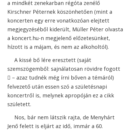
a mindkét zenekarban régóta zenélő
Kirschner Péternek köszönhetően (mint a
koncerten egy erre vonatkozóan elejtett
megjegyzéséből kiderült, Müller Péter olvasta
a koncert.hu-n megjelenő előzetesünket,
hízott is a májam, és nem az alkoholtól).
A kissé bő lére eresztett (saját
szemszögemből: sajnálatosan rövidre fogott
– azaz tudnék még írni bőven a témáról)

felvezető után essen szó a születésnapi
koncertről is, melynek apropóján ez a cikk
született.
Nos, bár nem látszik rajta, de Menyhárt
Jenő felett is eljárt az idő, immár a 60.