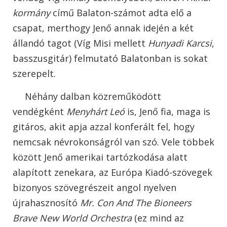
kormány
című Balaton-számot adta elő a
csapat, merthogy Jenő annak idején a két
állandó tagot (Víg Misi mellett
Hunyadi Karcsi
,
basszusgitár) felmutató Balatonban is sokat
szerepelt.
Néhány dalban közreműködött
vendégként
Menyhárt Leó
is, Jenő fia, maga is
gitáros, akit apja azzal konferált fel, hogy
nemcsak névrokonságról van szó. Vele többek
között Jenő amerikai tartózkodása alatt
alapított zenekara, az Európa Kiadó-szövegek
bizonyos szövegrészeit angol nyelven
újrahasznosító
Mr. Con And The Bioneers
Brave New World Orchestra
(ez mind az