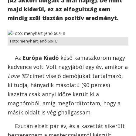
(Az akkori dolgait a mai napig). De mint
majd kiderül, ez az elfogultság sem
mindig szül tisztán pozitív eredményt.
Fotó: menyhárt Jenő 60/FB
Az
Európa Kiadó
késő kamaszkorom nagy
kedvence volt. Volt nagyjából egy év, amikor a
Love '82
címet viselő demójukat tartalmazó,
ki tudja, hányadik másolatú (90 perces)
kazetta csak annyi időre került ki a
magnómból, amíg megfordítottam, hogy a
másik oldalt is végighallgassam.
Ezután eltelt pár év, és a kazettát sikerült
beszereznem a mesterszalagról készült