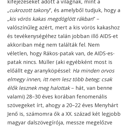
kifejezéseket adott a világnak, mint a
„
cukrozott takony
”, és amelyből tudjuk, hogy a
„
kis vörös kakas megdöglött rákban
” –
valószínűleg azért, mert a kis vörös kakashoz
és tevékenységéhez talán jobban illő AIDS-et
akkoriban még nem találták fel. Nem
véletlen, hogy Rákos-patak van, de AIDS-es-
patak nincs. Müller (aki egyébként most is
előállt egy aranyköpéssel:
Ha minden orvos
elmegy innen, itt nem lesz több beteg; csak
élők lesznek meg halottak
– hát, van benne
valami) 28–30 éves korában fenomenális
szövegeket írt, ahogy a 20–22 éves Menyhárt
Jenő is, számomra ők a XX. század két legjobb
magyar dalszövegírója, messze megelőzve