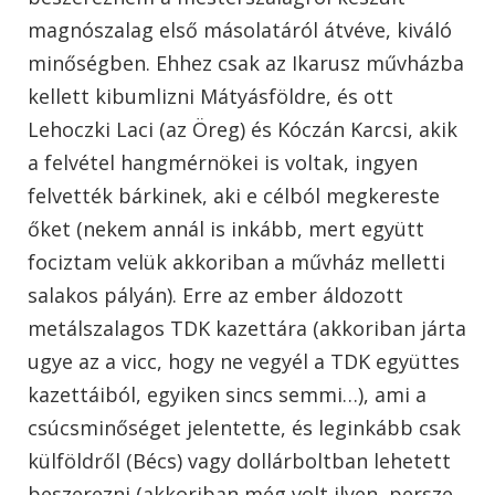
magnószalag első másolatáról átvéve, kiváló
minőségben. Ehhez csak az Ikarusz művházba
kellett kibumlizni Mátyásföldre, és ott
Lehoczki Laci (az Öreg) és Kóczán Karcsi, akik
a felvétel hangmérnökei is voltak, ingyen
felvették bárkinek, aki e célból megkereste
őket (nekem annál is inkább, mert együtt
fociztam velük akkoriban a művház melletti
salakos pályán). Erre az ember áldozott
metálszalagos TDK kazettára (akkoriban járta
ugye az a vicc, hogy ne vegyél a TDK együttes
kazettáiból, egyiken sincs semmi…), ami a
csúcsminőséget jelentette, és leginkább csak
külföldről (Bécs) vagy dollárboltban lehetett
beszerezni (akkoriban még volt ilyen, persze