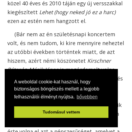
közel 40 éves és 2010 táján egy új versszakkal
kiegészített
Lehet (hogy neked jó ez a harc)
ezen az estén nem hangzott el.
(Bár nem az én születésnapi koncertem
volt, és nem tudom, ki kire mennyire neheztel
az utóbbi években történtek miatt, de azt
hiszem, azért némi köszönetet
Kirschner
Péter
és
Másik János
is megérdemelt volna,
ahogy a tavaly elhunyt
Magyar Péter
dobos és
A weboldal cookie-kat használ, hogy
a két korszakos gitáros, a mára már sajnos
biztonságos böngészés mellett a legjobb
lassan 10 éve halott
Gasner János
és a több
felhasználói élményt nyújtsa.
bővebben
mint 10 éve halott
Dénes József Dönci
is, akik
Tudomásul vettem
– főleg utóbbi – nélkül szerény véleményem
szerint sem Jenő, sem az Európa Kiadó nem
érte volna el azt a népszerűséget, amelyet a