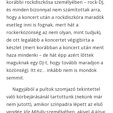
korábbi rockdiszkósa személyében – rock-DJ,
és minden bizonnyal nem számítottak arra,
hogy a koncert után a rockdiszkóra maradók
esetleg inni is fognak, mert hát a
rockerközönség az nem olyan, mint tudjuk),
de ott legalább a koncertet végigbírta a
készlet (mert korábban a koncert után ment
haza mindenki – de hát épp azért lőttek
maguknak egy DJ-t, hogy tovább maradjon a
közönség). Itt ez… inkább nem is mondok
semmit.
Nagyjából a pultok szomjazó tekintettel
való körbejárásánál tartottunk (nekünk már
nem jutott), amikor színpadra lépett az első
vendég
Víg Mihály
személyében, akivel
A kínai