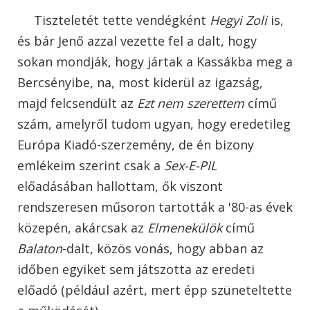
Tiszteletét tette vendégként
Hegyi Zoli
is,
és bár Jenő azzal vezette fel a dalt, hogy
sokan mondják, hogy jártak a Kassákba meg a
Bercsényibe, na, most kiderül az igazság,
majd felcsendült az
Ezt nem szerettem
című
szám, amelyről tudom ugyan, hogy eredetileg
Európa Kiadó-szerzemény, de én bizony
emlékeim szerint csak a
Sex-E-PIL
előadásában hallottam, ők viszont
rendszeresen műsoron tartották a '80-as évek
közepén, akárcsak az
Elmenekülök
című
Balaton
-dalt, közös vonás, hogy abban az
időben egyiket sem játszotta az eredeti
előadó (például azért, mert épp szüneteltette