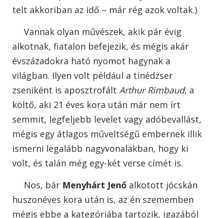
telt akkoriban az idő – már rég azok voltak.)
Vannak olyan művészek, akik pár évig
alkotnak, fiatalon befejezik, és mégis akár
évszázadokra ható nyomot hagynak a
világban. Ilyen volt például a tinédzser
zseniként is aposztrofált
Arthur Rimbaud
, a
költő, aki 21 éves kora után már nem írt
semmit, legfeljebb levelet vagy adóbevallást,
mégis egy átlagos műveltségű embernek illik
ismerni legalább nagyvonalakban, hogy ki
volt, és talán még egy-két verse címét is.
Nos, bár
Menyhárt Jenő
alkotott jócskán
huszonéves kora után is, az én szememben
mégis ebbe a kategóriába tartozik, igazából