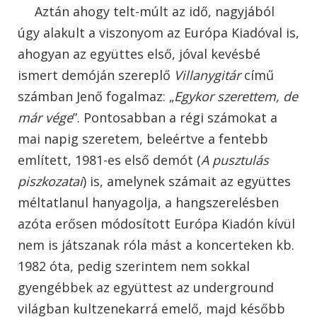
Aztán ahogy telt-múlt az idő, nagyjából
úgy alakult a viszonyom az Európa Kiadóval is,
ahogyan az együttes első, jóval kevésbé
ismert demóján szereplő
Villanygitár
című
számban Jenő fogalmaz: „
Egykor szerettem, de
már vége
”. Pontosabban a régi számokat a
mai napig szeretem, beleértve a fentebb
említett, 1981-es első demót (
A pusztulás
piszkozatai
) is, amelynek számait az együttes
méltatlanul hanyagolja, a hangszerelésben
azóta erősen módosított Európa Kiadón kívül
nem is játszanak róla mást a koncerteken kb.
1982 óta, pedig szerintem nem sokkal
gyengébbek az együttest az underground
világban kultzenekarrá emelő, majd később