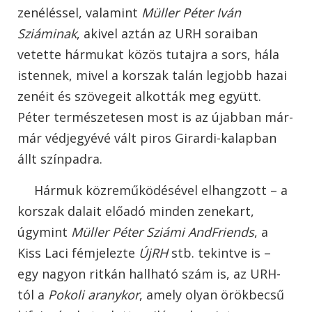
zenéléssel, valamint
Müller Péter Iván
Sziáminak
, akivel aztán az URH soraiban
vetette hármukat közös tutajra a sors, hála
istennek, mivel a korszak talán legjobb hazai
zenéit és szövegeit alkották meg együtt.
Péter természetesen most is az újabban már-
már védjegyévé vált piros Girardi-kalapban
állt színpadra.
Hármuk közreműködésével elhangzott – a
korszak dalait előadó minden zenekart,
úgymint
Müller Péter Sziámi AndFriends
, a
Kiss Laci fémjelezte
ÚjRH
stb. tekintve is –
egy nagyon ritkán hallható szám is, az URH-
tól a
Pokoli aranykor
, amely olyan örökbecsű