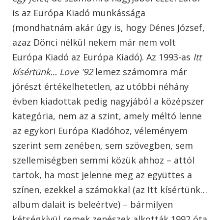
is az Európa Kiadó munkássága
(mondhatnám akár úgy is, hogy Dénes József,
azaz Dönci nélkül nekem már nem volt
Európa Kiadó az Európa Kiadó). Az 1993-as
Itt
kísértünk… Love '92
lemez számomra már
jórészt értékelhetetlen, az utóbbi néhány
évben kiadottak pedig nagyjából a középszer
kategória, nem az a szint, amely méltó lenne
az egykori Európa Kiadóhoz, véleményem
szerint sem zenében, sem szövegben, sem
szellemiségben semmi közük ahhoz – attól
tartok, ha most jelenne meg az együttes a
színen, ezekkel a számokkal (az Itt kísértünk…
album dalait is beleértve) – bármilyen
kétségkívül remek zenészek alkották 1992 óta