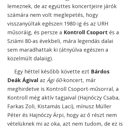
lemeznek, de az együttes koncertjeire járók
számára nem volt meglepetés, hogy
visszanyúltak egészen 1980-ig és az URH
műsoráig, és persze a
Kontroll Csoport
és a
Sziámi 80-as évekbeli, mára legendás dalai
sem maradhattak ki (átnyúlva egészen a
közelmúlt dalaiig).
Egy héttel később követte ezt
Bárdos
Deák Ágival
az
Ági 60
-koncert, már
meghirdetve is Kontroll Csoport-műsorral, a
Kontroll még aktív tagjaival (Hajnóczy Csaba,
Farkas Zoli, Kistamás Laci), mínusz Müller
Péter és Hajnóczy Árpi, hogy az ő részt nem
vételüknek mi az oka, azt nem tudom, de ez is