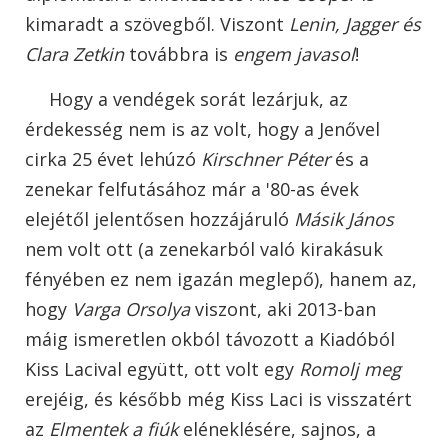
kimaradt a szövegből. Viszont
Lenin, Jagger és
Clara Zetkin
továbbra is
engem javasol
!
Hogy a vendégek sorát lezárjuk, az
érdekesség nem is az volt, hogy a Jenővel
cirka 25 évet lehúzó
Kirschner Péter
és a
zenekar felfutásához már a '80-as évek
elejétől jelentősen hozzájáruló
Másik János
nem volt ott (a zenekarból való kirakásuk
fényében ez nem igazán meglepő), hanem az,
hogy
Varga Orsolya
viszont, aki 2013-ban
máig ismeretlen okból távozott a Kiadóból
Kiss Lacival együtt, ott volt egy
Romolj meg
erejéig, és később még Kiss Laci is visszatért
az
Elmentek a fiúk
eléneklésére, sajnos, a