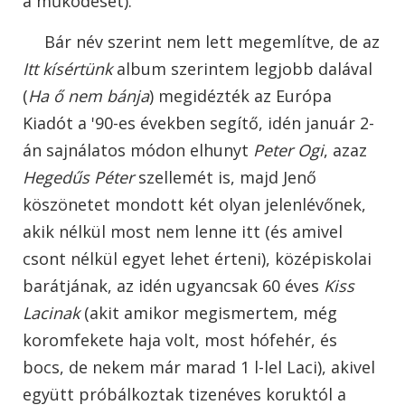
a működését).
Bár név szerint nem lett megemlítve, de az
Itt kísértünk
album szerintem legjobb dalával
(
Ha ő nem bánja
) megidézték az Európa
Kiadót a '90-es években segítő, idén január 2-
án sajnálatos módon elhunyt
Peter Ogi
, azaz
Hegedűs Péter
szellemét is, majd Jenő
köszönetet mondott két olyan jelenlévőnek,
akik nélkül most nem lenne itt (és amivel
csont nélkül egyet lehet érteni), középiskolai
barátjának, az idén ugyancsak 60 éves
Kiss
Lacinak
(akit amikor megismertem, még
koromfekete haja volt, most hófehér, és
bocs, de nekem már marad 1 l-lel Laci), akivel
együtt próbálkoztak tizenéves koruktól a