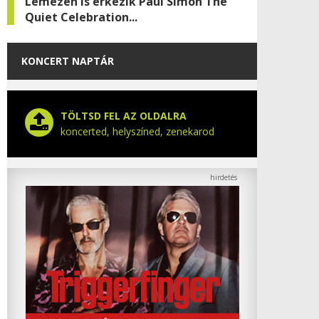
Lemezen is érkezik Paul Simon The
Quiet Celebration...
KONCERT NAPTÁR
TÖLTSD FEL AZ OLDALRA
koncerted, helyszíned, zenekarod