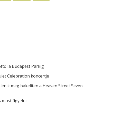
ettől a Budapest Parkig
iet Celebration koncertje
elenik meg bakeliten a Heaven Street Seven
most figyelni