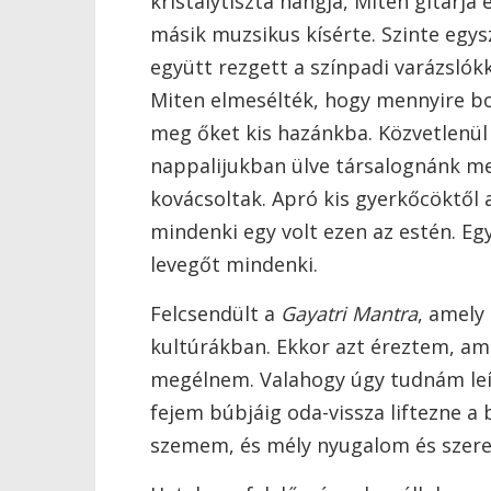
kristálytiszta hangja, Miten gitárja
másik muzsikus kísérte. Szinte egys
együtt rezgett a színpadi varázslók
Miten elmesélték, hogy mennyire b
meg őket kis hazánkba. Közvetlenül
nappalijukban ülve társalognánk me
kovácsoltak. Apró kis gyerkőcöktől 
mindenki egy volt ezen az estén. Eg
levegőt mindenki.
Felcsendült a
Gayatri Mantra
, amely
kultúrákban. Ekkor azt éreztem, am
megélnem. Valahogy úgy tudnám leír
fejem búbjáig oda-vissza liftezne 
szemem, és mély nyugalom és szere