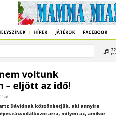
HELYSZÍNEK
HÍREK
JÁTÉKOK
FACEBOOK
22
kon
nem voltunk
 eljött az idő!
Dávid
rtz Dávidnak köszönhetjük, aki annyira
 képes rácsodálkozni arra, milyen az, amikor