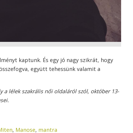
élményt kaptunk. És egy jó nagy szikrát, hogy
összefogva, együtt tehessünk valamit a
 lélek szakrális női oldaláról szól, október 13-
sei.
Miten
,
Manose
,
mantra