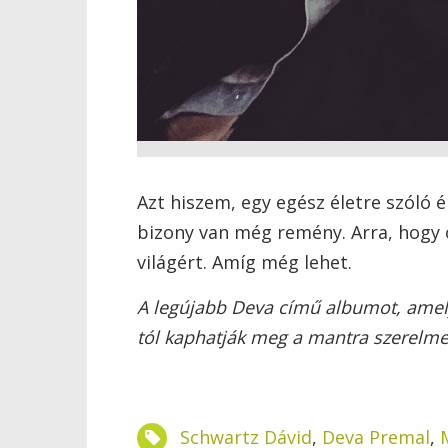
Azt hiszem, egy egész életre szóló 
bizony van még remény. Arra, hogy 
világért. Amíg még lehet.
A legújabb Deva című albumot, amely a
tól kaphatják meg a mantra szerelme
Schwartz Dávid
,
Deva Premal
,