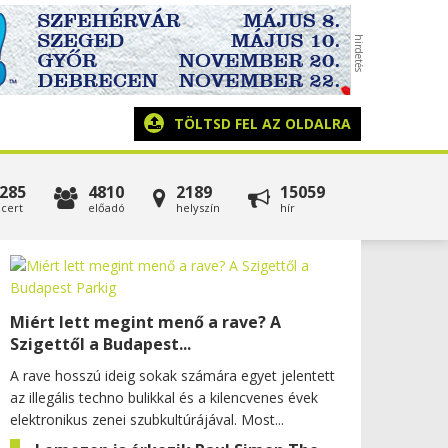
TÖLTSD FEL AZ OLDALRA
285
4810
2189
15059
cert
előadó
helyszín
hír
Miért lett megint menő a rave? A
Szigettől a Budapest...
A rave hosszú ideig sokak számára egyet jelentett
az illegális techno bulikkal és a kilencvenes évek
elektronikus zenei szubkultúrájával. Most...