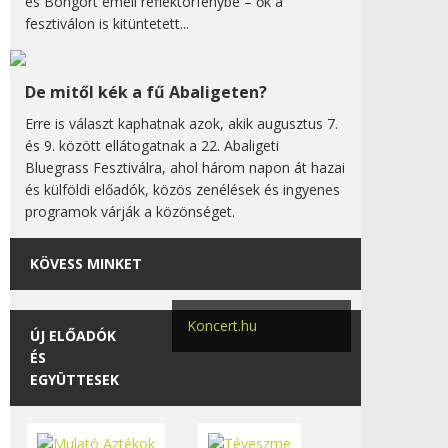
és Bongort emeli reflektorfénybe – ők a
fesztiválon is kitüntetett...
De mitől kék a fű Abaligeten?
Erre is választ kaphatnak azok, akik augusztus 7.
és 9. között ellátogatnak a 22. Abaligeti
Bluegrass Fesztiválra, ahol három napon át hazai
és külföldi előadók, közös zenélések és ingyenes
programok várják a közönséget.
KÖVESS MINKET
Koncert.hu
ÚJ ELŐADÓK
ÉS
EGYÜTTESEK