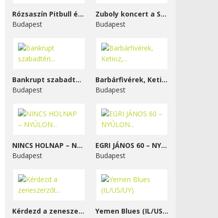
Rózsaszín Pitbull és...
Zuboly koncert a STENK-ben
Budapest
Budapest
Bankrupt szabadtéri...
Barbárfivérek, Ketioz,...
Budapest
Budapest
NINCS HOLNAP – NYÚLON...
EGRI JÁNOS 60 – NYÚLON...
Budapest
Budapest
Kérdezd a zeneszerzőt...
Yemen Blues (IL/US/UY)