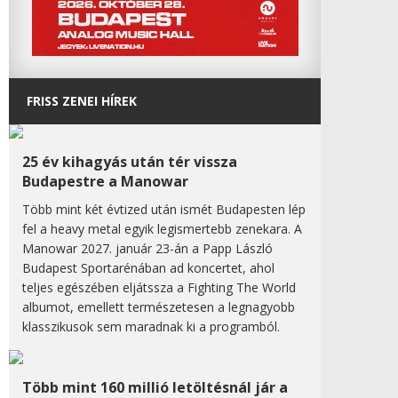
FRISS ZENEI HÍREK
25 év kihagyás után tér vissza
Budapestre a Manowar
Több mint két évtized után ismét Budapesten lép
fel a heavy metal egyik legismertebb zenekara. A
Manowar 2027. január 23-án a Papp László
Budapest Sportarénában ad koncertet, ahol
teljes egészében eljátssza a Fighting The World
albumot, emellett természetesen a legnagyobb
klasszikusok sem maradnak ki a programból.
Több mint 160 millió letöltésnál jár a