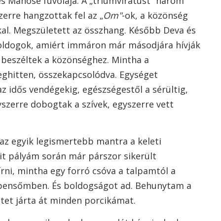
 és Manose fuvolája. A „triumvirátust” három
zerre hangzottak fel az „
Om"
-ok, a közönség
kal. Megszületett az összhang. Később Deva és
oldogok, amiért immáron már másodjára hívják
 beszéltek a közönséghez. Mintha a
ghitten, összekapcsolódva. Egységet
az idős vendégekig, egészségestől a sérültig,
yszerre dobogtak a szívek, egyszerre vett
 az egyik legismertebb mantra a keleti
it pályám során már párszor sikerült
ni, mintha egy forró csóva a talpamtól a
a bensőmben. És boldogságot ad. Behunytam a
tet járta át minden porcikámat.