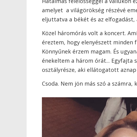
Hatalmas felelősséggel a vállukon e
amelyet a világörökség részévé emel
eljuttatva a békét és az elfogadást
Közel háromórás volt a koncert. Am
éreztem, hogy elenyészett minden f
Könnyűnek érzem magam. És ugyana
énekeltem a három órát... Egyfajta 
osztályrésze, aki ellátogatott azna
Csoda. Nem jön más szó a számra, k