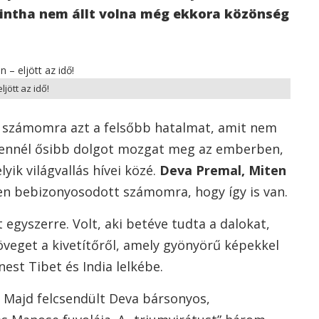
Mintha nem állt volna még ekkora közönség
ött az idő!
e számomra azt a felsőbb hatalmat, amit nem
dennél ősibb dolgot mozgat meg az emberben,
ik világvallás hívei közé.
Deva Premal, Miten
n bebizonyosodott számomra, hogy így is van.
egyszerre. Volt, aki betéve tudta a dalokat,
öveget a kivetítőről, amely gyönyörű képekkel
nest Tibet és India lelkébe.
 Majd felcsendült Deva bársonyos,