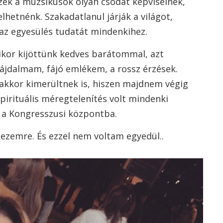
zek a muzsikusok olyan csodát képviselnek,
hetnénk. Szakadatlanul járják a világot,
, az egyesülés tudatát mindenkihez.
ikor kijöttünk kedves barátommal, azt
ájdalmam, fájó emlékem, a rossz érzések.
kkor kimerültnek is, hiszen majdnem végig
spirituális méregtelenítés volt mindenki
p a Kongresszusi központba.
ezemre. És ezzel nem voltam egyedül..