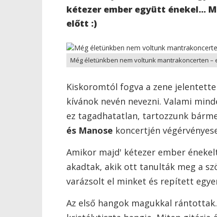
kétezer ember együtt énekel... 
előtt :)
Még életünkben nem voltunk mantrakoncerten – elj
Kiskoromtól fogva a zene jelentett
kívánok nevén nevezni. Valami min
ez tagadhatatlan, tartozzunk bármely
és Manose
koncertjén végérvényese
Amikor majd' kétezer ember énekelt 
akadtak, akik ott tanulták meg a sz
varázsolt el minket és repített egye
Az első hangok magukkal rántottak.