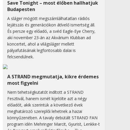
Save Tonight – most élőben hallhatjuk
Budapesten
A sláger mögött megszámlálhatatlan rádiós
lejátszás és generációkon átívelő ismertség áll.
És persze egy előadó, a svéd Eagle-Eye Cherry,
aki november 23-án az Akvárium Klubban ad
koncertet, ahol a világsláger mellett
pályafutásának legfontosabb dalai is
felcsendülnek.
A STRAND megmutatja, kikre érdemes
most figyelni
Nem tehetségkutatót indított a STRAND
Fesztivál, hanem ismét kijelölte azt a négy
előadót, akik szerintük a következő évek
meghatározó szereplői lehetnek a hazai
könnyűzenében. A tavaly debütált STRAND FAN
program idén Mehringer Marcit, Gyurist, Lenkke-t