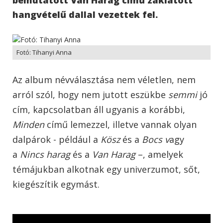
hangvételű dallal vezettek fel.
Fotó: Tihanyi Anna
Az album névválasztása nem véletlen, nem
arról szól, hogy nem jutott eszükbe
semmi
jó
cím, kapcsolatban áll ugyanis a korábbi,
Minden
című lemezzel, illetve vannak olyan
dalpárok - például a
Kösz
és a
Bocs v
agy
a
Nincs harag
és a
Van Harag
–, amelyek
témájukban alkotnak egy univerzumot, sőt,
kiegészítik egymást.