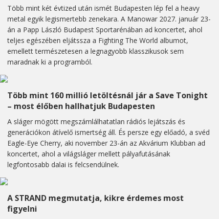
Több mint két évtized után ismét Budapesten lép fel a heavy
metal egyik legismertebb zenekara. A Manowar 2027. január 23-
án a Papp László Budapest Sportarénában ad koncertet, ahol
teljes egészében eljátssza a Fighting The World albumot,
emellett természetesen a legnagyobb klasszikusok sem
maradnak ki a programból.
Több mint 160 millió letöltésnál jár a Save Tonight
– most élőben hallhatjuk Budapesten
A sláger mögött megszámlálhatatlan rádiós lejátszás és
generációkon átívelő ismertség áll. És persze egy előadó, a svéd
Eagle-Eye Cherry, aki november 23-án az Akvárium Klubban ad
koncertet, ahol a világsláger mellett pályafutásának
legfontosabb dalai is felcsendülnek.
A STRAND megmutatja, kikre érdemes most
figyelni