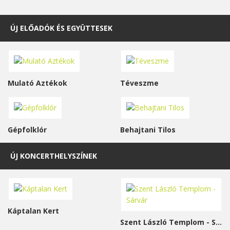
ÚJ ELŐADÓK ÉS EGYÜTTESEK
Mulató Aztékok
Téveszme
Gépfolklór
Behajtani Tilos
ÚJ KONCERTHELYSZÍNEK
Káptalan Kert
Szent László Templom - Sárvár