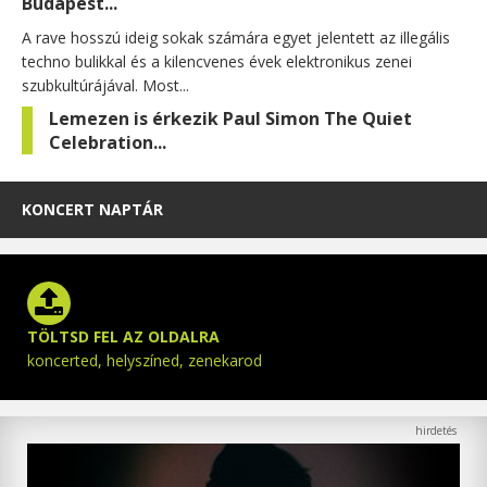
Budapest...
A rave hosszú ideig sokak számára egyet jelentett az illegális
techno bulikkal és a kilencvenes évek elektronikus zenei
szubkultúrájával. Most...
Lemezen is érkezik Paul Simon The Quiet
Celebration...
KONCERT NAPTÁR
TÖLTSD FEL AZ OLDALRA
koncerted, helyszíned, zenekarod