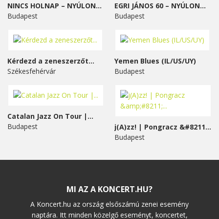
NINCS HOLNAP – NYÚLON...
EGRI JÁNOS 60 – NYÚLON...
Budapest
Budapest
Kérdezd a zeneszerzőt...
Yemen Blues (IL/US/UY)
Székesfehérvár
Budapest
Catalan Jazz On Tour |...
Budapest
j(A)zz! | Pongracz &#8211;...
Budapest
MI AZ A KONCERT.HU?
A Koncert.hu az ország elsőszámú zenei esemény
naptára. Itt minden közelgő eseményt, koncertet,