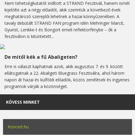
Nem tehetségkutatót indított a STRAND Fesztivál, hanem ismét
kijelölte azt a négy előadót, akik szerintük a következő évek
meghatározó szereplői lehetnek a hazai könnyűzenében. A
tavaly debütált STRAND FAN program idén Mehringer Marcit,
Gyurist, Lenkke-t és Bongort emeli reflektorfénybe – ők a
fesztiválon is kitüntetett...
De mitől kék a fű Abaligeten?
Erre is választ kaphatnak azok, akik augusztus 7. és 9. között
ellátogatnak a 22. Abaligeti Bluegrass Fesztiválra, ahol három
napon át hazai és külföldi előadók, közös zenélések és ingyenes
programok várják a közönséget.
KÖVESS MINKET
Koncert.hu