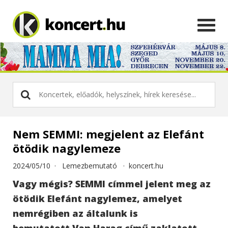
Nem SEMMI: megjelent az Elefánt
ötödik nagylemeze
2024/05/10 ·
Lemezbemutató
·
koncert.hu
Vagy mégis? SEMMI címmel jelent meg az
ötödik Elefánt nagylemez, amelyet
nemrégiben az általunk is
bemutatott Van Harag című zaklatott