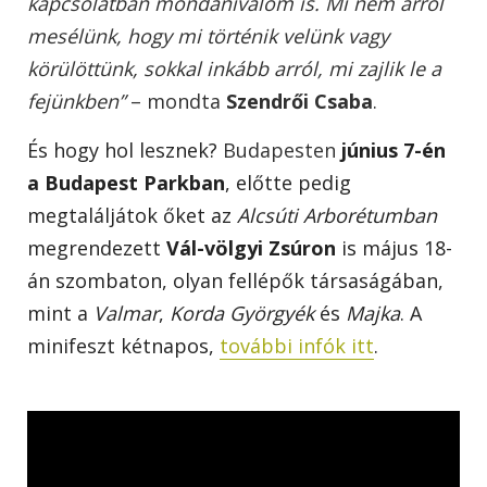
kapcsolatban mondanivalóm is. Mi nem arról
mesélünk, hogy mi történik velünk vagy
körülöttünk, sokkal inkább arról, mi zajlik le a
fejünkben”
– mondta
Szendrői Csaba
.
És hogy hol lesznek?
Budapesten
június 7-én
a Budapest Parkban
, előtte pedig
megtaláljátok őket
az
Alcsúti Arborétumban
megrendezett
Vál-völgyi Zsúron
is május 18-
án szombaton, olyan fellépők társaságában,
mint a
Valmar
,
Korda Györgyék
és
Majka
. A
minifeszt kétnapos,
további infók itt
.