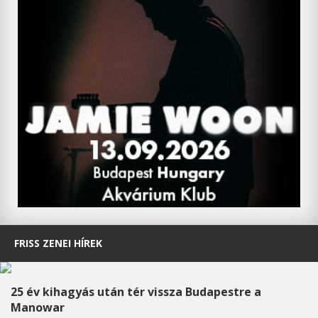
FRISS ZENEI HÍREK
25 év kihagyás után tér vissza Budapestre a
Manowar