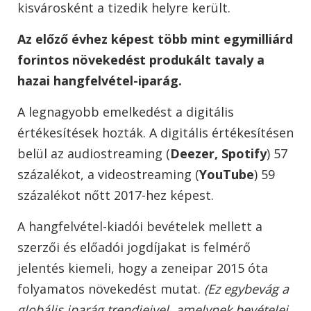
kisvárosként a tizedik helyre került.
Az előző évhez képest több mint egymilliárd
forintos növekedést produkált tavaly a
hazai hangfelvétel-iparág.
A legnagyobb emelkedést a digitális
értékesítések hozták.
A digitális értékesítésen
belül az audiostreaming (
Deezer, Spotify
) 57
százalékot, a videostreaming (
YouTube
) 59
százalékot nőtt 2017-hez képest.
A hangfelvétel-kiadói bevételek mellett a
szerzői és előadói jogdíjakat is felmérő
jelentés kiemeli, hogy a zeneipar 2015 óta
folyamatos növekedést mutat.
(Ez egybevág a
globális iparág trendjeivel, amelynek bevételei