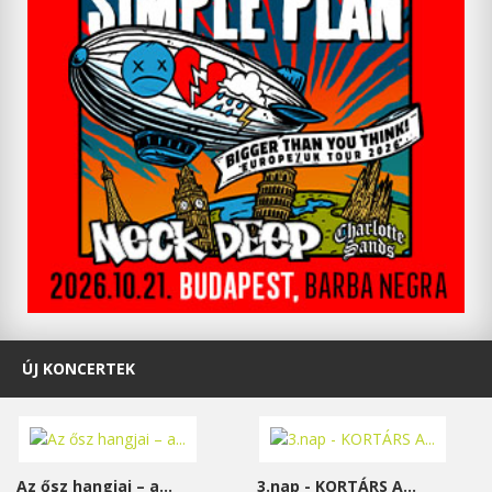
ÚJ KONCERTEK
Az ősz hangjai – a...
3.nap - KORTÁRS A...