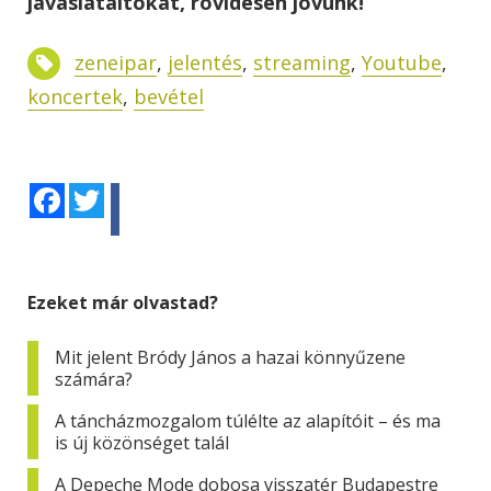
javaslataitokat, rövidesen jövünk!
zeneipar
,
jelentés
,
streaming
,
Youtube
,
koncertek
,
bevétel
Facebook
Twitter
Ezeket már olvastad?
Mit jelent Bródy János a hazai könnyűzene
számára?
A táncházmozgalom túlélte az alapítóit – és ma
is új közönséget talál
A Depeche Mode dobosa visszatér Budapestre