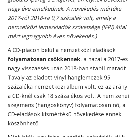
négy éve emelkednek. A növekedés mértéke
2017-ről 2018-ra 9,7 százalék volt, amely a
nemzetközi lemezkiadók szövetsége (IFPI) által
mért legnagyobb éves növekedés.)
A CD-piacon belül a nemzetközi eladások
folyamatosan csökkennek
, a hazai a 2017-es
nagy visszaesés után 2018-ban stabil maradt.
Tavaly az eladott vinyl hanglemezek 95
százaléka nemzetközi album volt, ez az arány
a CD-knél csak 18 százalékos volt. A nem zenei
szegmens (hangoskönyv) folyamatosan nő, a
CD-eladások kismértékű növekedése ennek
köszönhető.
Mint írták, egy friss, a rádiók, televíziók, dj-k