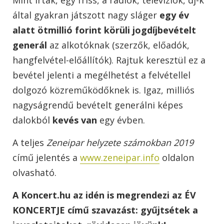
által gyakran játszott nagy sláger
egy év
alatt ötmillió forint körüli jogdíjbevételt
generál
az alkotóknak (szerzők, előadók,
hangfelvétel-előállítók). Rajtuk keresztül ez a
bevétel jelenti a megélhetést a felvétellel
dolgozó közreműködőknek is. Igaz, milliós
nagyságrendű bevételt generálni képes
dalokból
kevés van
egy évben.
A teljes
Zeneipar helyzete számokban 2019
című jelentés a
www.zeneipar.info
oldalon
olvasható.
A Koncert.hu az idén is megrendezi az ÉV
KONCERTJE című szavazást: gyűjtsétek a