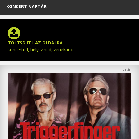
KONCERT NAPTÁR
TÖLTSD FEL AZ OLDALRA
koncerted, helyszíned, zenekarod