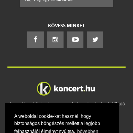
KÖVESS MINKET
Koncert.hu - Minden koncert egy helyen. Az oldalon található
tartalmakat szerzői jogok védik © 2002 -
A weboldal cookie-kat használ, hogy
2020
Adatvédelem
-
ÁSZF
-
Felhasználási
feltételek
-
Webmaster
-
Kapcsolat és üzenet küldés
biztonságos böngészés mellett a legjobb
felhasználói élményt nyújtsa.
bővebben