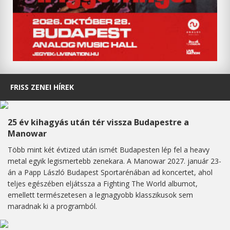
FRISS ZENEI HÍREK
25 év kihagyás után tér vissza Budapestre a
Manowar
Több mint két évtized után ismét Budapesten lép fel a heavy
metal egyik legismertebb zenekara. A Manowar 2027. január 23-
án a Papp László Budapest Sportarénában ad koncertet, ahol
teljes egészében eljátssza a Fighting The World albumot,
emellett természetesen a legnagyobb klasszikusok sem
maradnak ki a programból.