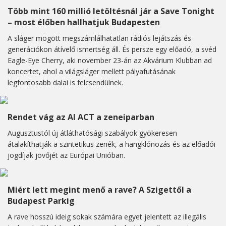
Több mint 160 millió letöltésnál jár a Save Tonight
– most élőben hallhatjuk Budapesten
A sláger mögött megszámlálhatatlan rádiós lejátszás és
generációkon átívelő ismertség áll. És persze egy előadó, a svéd
Eagle-Eye Cherry, aki november 23-án az Akvárium Klubban ad
koncertet, ahol a világsláger mellett pályafutásának
legfontosabb dalai is felcsendülnek.
Rendet vág az AI ACT a zeneiparban
Augusztustól új átláthatósági szabályok gyökeresen
átalakíthatják a szintetikus zenék, a hangklónozás és az előadói
jogdíjak jövőjét az Európai Unióban.
Miért lett megint menő a rave? A Szigettől a
Budapest Parkig
A rave hosszú ideig sokak számára egyet jelentett az illegális