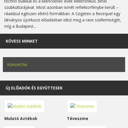
techno bulikkal és a kilencvenes évek elektronikus zenei
szubkultúrájával. Most azonban ismét reflektorfénybe került –
ráadásul egészen eltérő formákban. A Szigeten a Recirquel egy
látványos újcirkuszi előadásban idézi meg a rave szellemiségét,
míg a Budapest...
KÖVESS MINKET
Koncert.hu
ÚJ ELŐADÓK ÉS EGYÜTTESEK
Mulató Aztékok
Téveszme