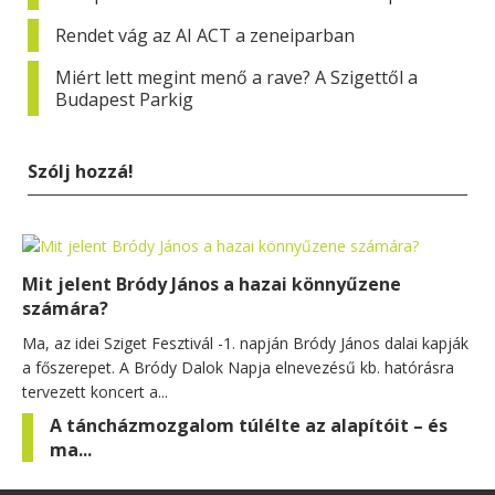
Rendet vág az AI ACT a zeneiparban
Miért lett megint menő a rave? A Szigettől a
Budapest Parkig
Szólj hozzá!
Mit jelent Bródy János a hazai könnyűzene
számára?
Ma, az idei Sziget Fesztivál -1. napján Bródy János dalai kapják
a főszerepet. A Bródy Dalok Napja elnevezésű kb. hatórásra
tervezett koncert a...
A táncházmozgalom túlélte az alapítóit – és
ma...