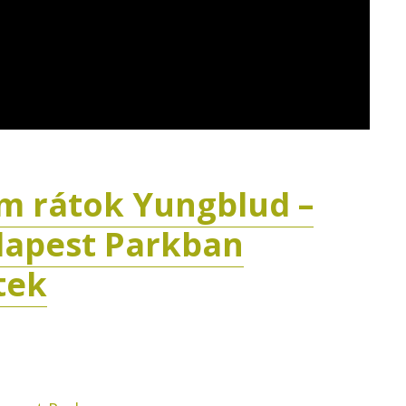
m rátok Yungblud –
dapest Parkban
etek