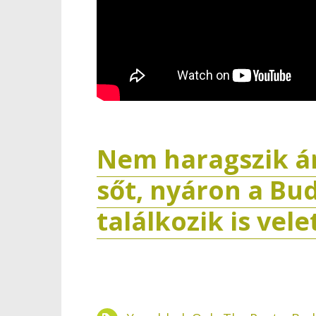
Nem haragszik á
sőt, nyáron a Bu
találkozik is vel