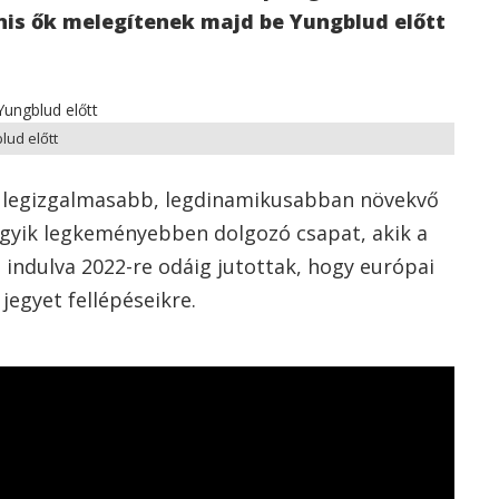
is ők melegítenek majd be Yungblud előtt
lud előtt
k legizgalmasabb, legdinamikusabban növekvő
 egyik legkeményebben dolgozó csapat, akik a
l indulva 2022-re odáig jutottak, hogy európai
jegyet fellépéseikre.