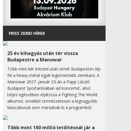
FRISS ZENEI HÍREK
25 év kihagyás után tér vissza
Budapestre a Manowar
Több mint két évtized után ismét Budapesten lép
fel a heavy metal egyik legismertebb zenekara. A
Manowar 2027. január 23-án a Papp László
Budapest Sportarénában ad koncertet, ahol
teljes egészében eljátssza a Fighting The World
albumot, emellett természetesen a legnagyobb
klasszikusok sem maradnak ki a programból.
Több mint 160 millió letöltésnál jár a