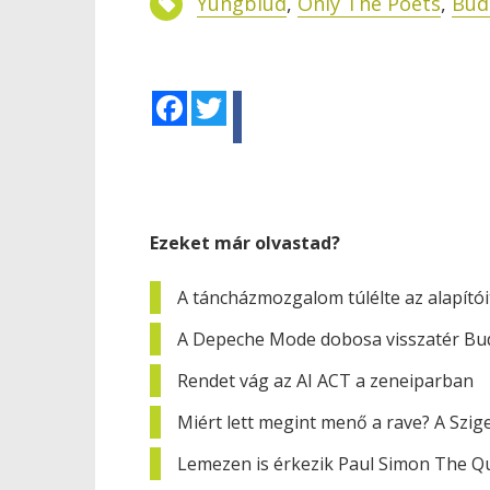
Yungblud
,
Only The Poets
,
Bud
Facebook
Twitter
Ezeket már olvastad?
A táncházmozgalom túlélte az alapítóit
A Depeche Mode dobosa visszatér Bu
Rendet vág az AI ACT a zeneiparban
Miért lett megint menő a rave? A Szig
Lemezen is érkezik Paul Simon The Qu