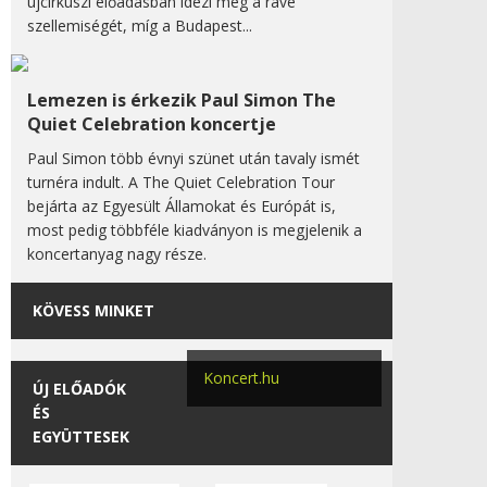
újcirkuszi előadásban idézi meg a rave
szellemiségét, míg a Budapest...
Lemezen is érkezik Paul Simon The
Quiet Celebration koncertje
Paul Simon több évnyi szünet után tavaly ismét
turnéra indult. A The Quiet Celebration Tour
bejárta az Egyesült Államokat és Európát is,
most pedig többféle kiadványon is megjelenik a
koncertanyag nagy része.
KÖVESS MINKET
Koncert.hu
ÚJ ELŐADÓK
ÉS
EGYÜTTESEK