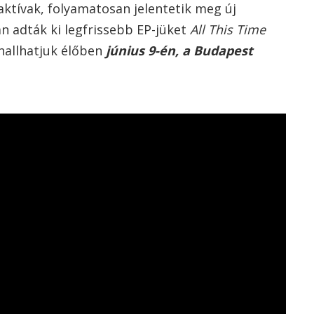
ktívak, folyamatosan jelentetik meg új
n adták ki legfrissebb EP-jüket
All This Time
 hallhatjuk élőben
június 9-én, a Budapest