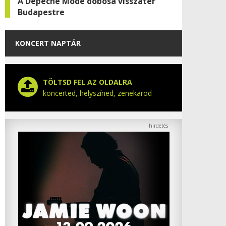
A Depeche Mode dobosa visszatér
Budapestre
KONCERT NAPTÁR
TÖLTSD FEL AZ OLDALRA
koncerted, helyszíned, zenekarod