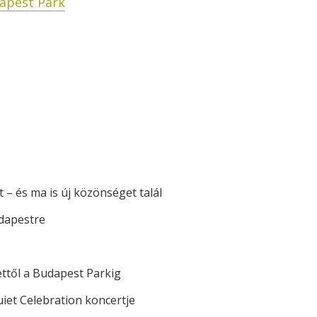
apest Park
 – és ma is új közönséget talál
dapestre
ettől a Budapest Parkig
iet Celebration koncertje