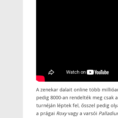
A zenekar dalait online több millió
pedig 8000-an rendelték meg csak a
turnéján léptek fel, ősszel pedig ol
a prágai
Roxy
vagy a varsói
Palladiu