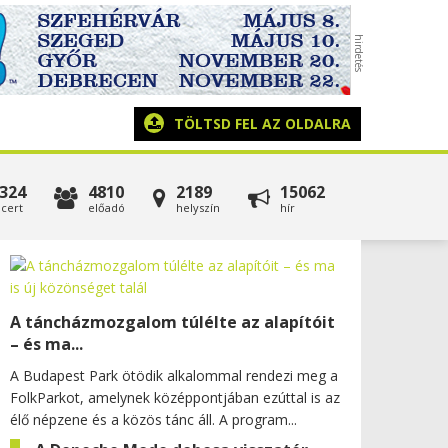
TÖLTSD FEL AZ OLDALRA
324
4810
2189
15062
cert
előadó
helyszín
hír
A táncházmozgalom túlélte az alapítóit
– és ma...
A Budapest Park ötödik alkalommal rendezi meg a
FolkParkot, amelynek középpontjában ezúttal is az
élő népzene és a közös tánc áll. A program...