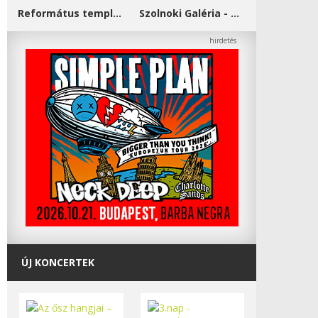
Református templom - Salgótarján
Szolnoki Galéria - Damjanich János Múzeum
ÚJ KONCERTEK