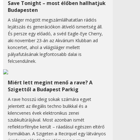
Save Tonight – most élőben hallhatjuk
Budapesten
A sláger mögött megszámlálhatatlan rádiós
lejátszás és generációkon átívelő ismertség áll.
És persze egy előadó, a svéd Eagle-Eye Cherry,
aki november 23-án az Akvárium Klubban ad
koncertet, ahol a világsláger mellett
pályafutásának legfontosabb dalai is
felcsendülnek.
Miért lett megint menő a rave? A
Szigettől a Budapest Parkig
A rave hosszú ideig sokak számára egyet
jelentett az illegális techno bulikkal és a
kilencvenes évek elektronikus zenei
szubkultúrájával. Most azonban ismét
reflektorfénybe került – ráadásul egészen eltérő
formákban. A Szigeten a Recirquel egy látványos