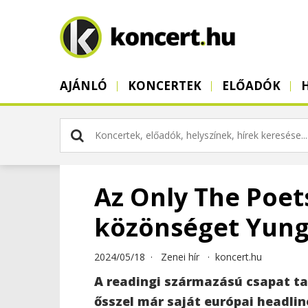
AJÁNLÓ
KONCERTEK
ELŐADÓK
Az Only The Poets
közönséget Yung
2024/05/18 ·
Zenei hír
·
koncert.hu
A readingi származású csapat tav
ősszel már saját európai headlin