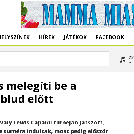
HELYSZÍNEK
HÍREK
JÁTÉKOK
FACEBOOK
22
kon
 melegíti be a
blud előtt
aly Lewis Capaldi turnéján játszott,
e turnéra indultak, most pedig először