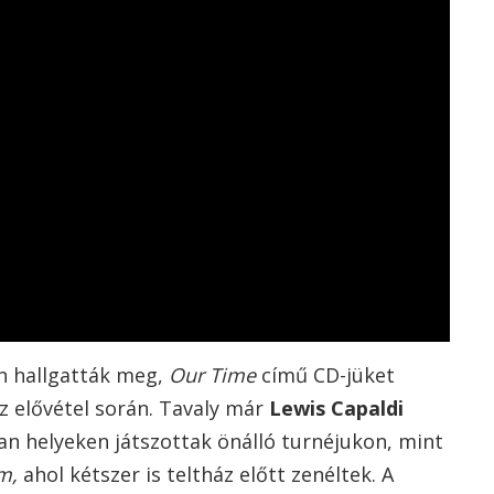
an hallgatták meg,
Our Time
című CD-jüket
z elővétel során. Tavaly már
Lewis Capaldi
yan helyeken játszottak önálló turnéjukon, mint
m,
ahol kétszer is teltház előtt zenéltek. A