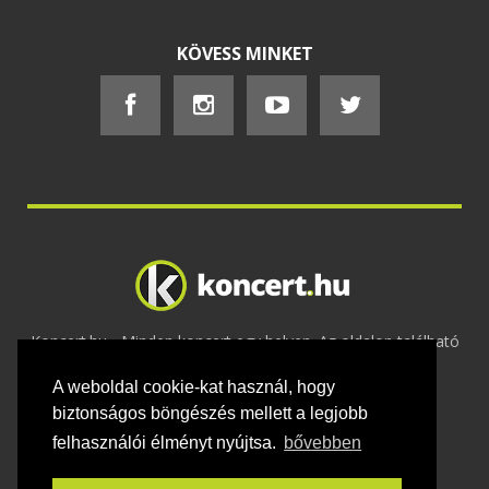
KÖVESS MINKET
Koncert.hu - Minden koncert egy helyen. Az oldalon található
tartalmakat szerzői jogok védik © 2002 -
A weboldal cookie-kat használ, hogy
2020
Adatvédelem
-
ÁSZF
-
Felhasználási
feltételek
-
Webmaster
-
Kapcsolat és üzenet küldés
biztonságos böngészés mellett a legjobb
felhasználói élményt nyújtsa.
bővebben