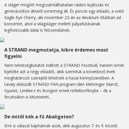
A sláger mögött megszámlálhatatlan rádiós lejátszás és
generációkon átívelő ismertség áll. És persze egy előadó, a svéd
Eagle-Eye Cherry, aki november 23-án az Akvárium Klubban ad
koncertet, ahol a világsláger mellett pályafutásának
legfontosabb dalai is felcsendülnek.
A STRAND megmutatja, kikre érdemes most
figyelni
Nem tehetségkutatót indított a STRAND Fesztivál, hanem ismét
kijelölte azt a négy előadót, akik szerintük a következő évek
meghatározó szereplői lehetnek a hazai könnyűzenében. A
tavaly debütált STRAND FAN program idén Mehringer Marcit,
Gyurist, Lenkke-t és Bongort emeli reflektorfénybe – ők a
fesztiválon is kitüntetett...
De mitől kék a fű Abaligeten?
Erre is választ kaphatnak azok, akik augusztus 7. és 9. között