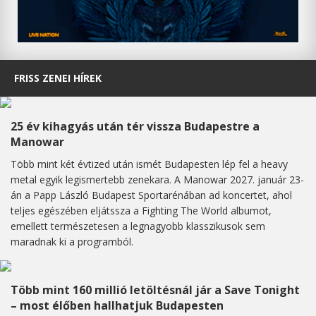
FRISS ZENEI HÍREK
25 év kihagyás után tér vissza Budapestre a
Manowar
Több mint két évtized után ismét Budapesten lép fel a heavy
metal egyik legismertebb zenekara. A Manowar 2027. január 23-
án a Papp László Budapest Sportarénában ad koncertet, ahol
teljes egészében eljátssza a Fighting The World albumot,
emellett természetesen a legnagyobb klasszikusok sem
maradnak ki a programból.
Több mint 160 millió letöltésnál jár a Save Tonight
– most élőben hallhatjuk Budapesten