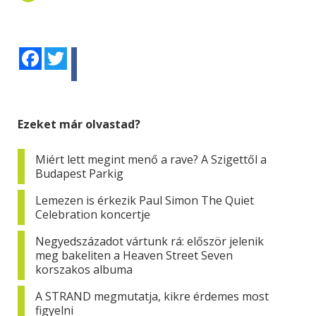
Facebook
Twitter
Ezeket már olvastad?
Miért lett megint menő a rave? A Szigettől a
Budapest Parkig
Lemezen is érkezik Paul Simon The Quiet
Celebration koncertje
Negyedszázadot vártunk rá: először jelenik
meg bakeliten a Heaven Street Seven
korszakos albuma
A STRAND megmutatja, kikre érdemes most
figyelni