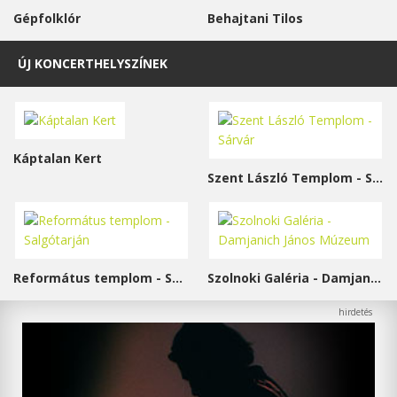
Gépfolklór
Behajtani Tilos
ÚJ KONCERTHELYSZÍNEK
Káptalan Kert
Szent László Templom - Sárvár
Református templom - Salgótarján
Szolnoki Galéria - Damjanich János Múzeum