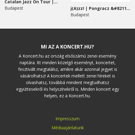
Catalan Jazz On Tour |...
Budapest
j(A)zz! | Pongracz &#8211;...
Budapest
MI AZ A KONCERT.HU?
A Koncert.hu az ország elsőszámú zenei esemény
naptára. Itt minden közelgő eseményt, koncertet,
fesztivált megtalálsz, amikre akár azonnal jegyet is
vásárolhatsz! A koncertek mellett zenei híreket is
olvashatsz, továbbá mindent megtudhatsz
együttesekről és helyszínekről is. Minden koncert egy
helyen, ez a Koncert.hu.
Impresszum
Médiaajánlatunk