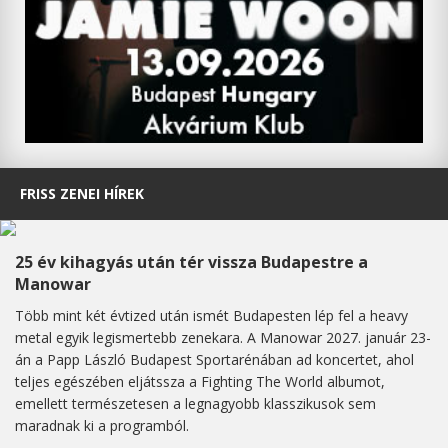
FRISS ZENEI HÍREK
25 év kihagyás után tér vissza Budapestre a
Manowar
Több mint két évtized után ismét Budapesten lép fel a heavy
metal egyik legismertebb zenekara. A Manowar 2027. január 23-
án a Papp László Budapest Sportarénában ad koncertet, ahol
teljes egészében eljátssza a Fighting The World albumot,
emellett természetesen a legnagyobb klasszikusok sem
maradnak ki a programból.