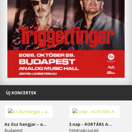
ÚJ KONCERTEK
Az ősz hangjai – a...
3.nap - KORTÁRS A...
Budapest
Fehérvárcsurgó