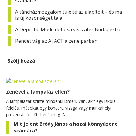
számára?
A táncházmozgalom túlélte az alapítóit – és ma
is új közönséget talál
A Depeche Mode dobosa visszatér Budapestre
Rendet vág az AI ACT a zeneiparban
Szólj hozzá!
Zenével a lámpaláz ellen?
A lámpalázat szinte mindenki ismeri. Van, akit egy iskolai
felelés, másokat egy koncert, vizsga vagy munkahelyi
prezentáció előtt bénít meg. A...
Mit jelent Bródy János a hazai könnyűzene
számára?