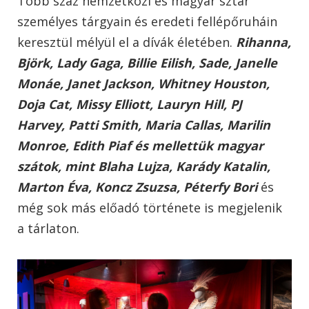
Több száz nemzetközi és magyar sztár
személyes tárgyain és eredeti fellépőruháin
keresztül mélyül el a dívák életében.
Rihanna,
Björk, Lady Gaga, Billie Eilish, Sade, Janelle
Monáe, Janet Jackson, Whitney Houston,
Doja Cat, Missy Elliott, Lauryn Hill, PJ
Harvey, Patti Smith, Maria Callas, Marilin
Monroe, Edith Piaf és mellettük magyar
szátok, mint Blaha Lujza, Karády Katalin,
Marton Éva, Koncz Zsuzsa, Péterfy Bori
és
még sok más előadó története is megjelenik
a tárlaton.