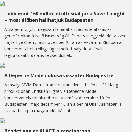
Több mint 160 millió letöltésnál jár a Save Tonight
– most élőben hallhatjuk Budapesten
A sláger mögött megszámlálhatatlan rádiós lejátszás és
generációkon átívelő ismertség áll. És persze egy előadó, a svéd
Eagle-Eye Cherry, aki november 23-án az Akvárium Klubban ad
koncertet, ahol a világsláger mellett pályafutásának
legfontosabb dalai is felcsendülnek.
A Depeche Mode dobosa visszatér Budapestre
A tavalyi MVM Dome-koncert után idén is fellép a 101 Hang
produkcióban Christian Eigner, a Depeche Mode
koncertzenekarának dobosa. A zenész december 10-én
Budapesten, majd december 16-án a berlini Uber Arénában is
színpadra lép a magyar előadással.
Rendet vág az AI ACT a zeneiparban