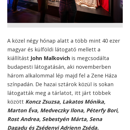
A közel négy hónap alatt a több mint 40 ezer
magyar és külföldi látogató mellett a
kiállítást
John Malkovich
is megcsodálta
budapesti látogatásán, aki novemberben
három alkalommal lép majd fel a Zene Háza
színpadán. De hazai sztárok közül is sokan
látogatták meg a tárlatot, itt járt többek
között
Koncz Zsuzsa, Lakatos Mónika,
Marton Éva, Medveczky Ilona, Péterfy Bori,
Rost Andrea, Sebestyén Márta, Sena
Dagadu és Zsédenyi Adrienn Zséda.