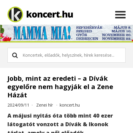
Jobb, mint az eredeti – a Dívák
egyelőre nem hagyják el a Zene
Házát
2024/09/11 ·
Zenei hír
·
koncert.hu
A májusi nyitás óta több mint 40 ezer
látogatót vonzott a Dívák & Ikonok
tárlat, amely a női előadók