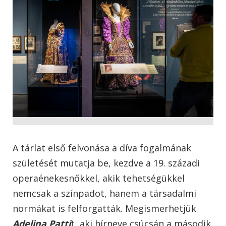
A tárlat első felvonása a díva fogalmának
születését mutatja be, kezdve a 19. századi
operaénekesnőkkel, akik tehetségükkel
nemcsak a színpadot, hanem a társadalmi
normákat is felforgatták. Megismerhetjük
Adelina Patti
t, aki hírneve csúcsán a második