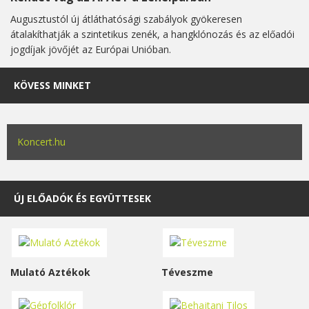
Augusztustól új átláthatósági szabályok gyökeresen
átalakíthatják a szintetikus zenék, a hangklónozás és az előadói
jogdíjak jövőjét az Európai Unióban.
KÖVESS MINKET
Koncert.hu
ÚJ ELŐADÓK ÉS EGYÜTTESEK
Mulató Aztékok
Téveszme