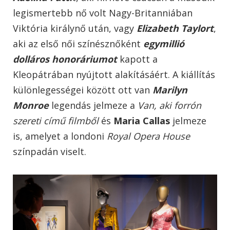
legismertebb nő volt Nagy-Britanniában
Viktória királynő után, vagy
Elizabeth Taylort
,
aki az első női színésznőként
egymillió
dolláros honoráriumot
kapott a
Kleopátrában nyújtott alakításáért. A kiállítás
különlegességei között ott van
Marilyn
Monroe
legendás jelmeze a
Van, aki forrón
szereti című filmből
és
Maria Callas
jelmeze
is, amelyet a londoni
Royal Opera House
színpadán viselt.