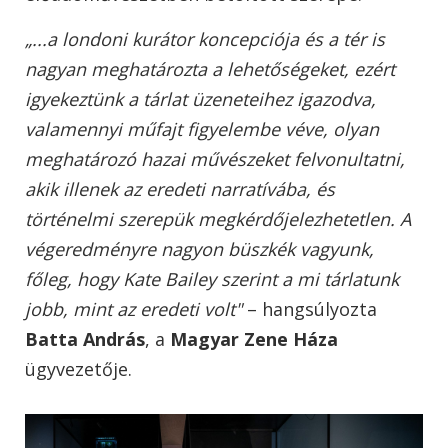
„...a londoni kurátor koncepciója és a tér is
nagyan meghatározta a lehetőségeket, ezért
igyekeztünk a tárlat üzeneteihez igazodva,
valamennyi műfajt figyelembe véve, olyan
meghatározó hazai művészeket felvonultatni,
akik illenek az eredeti narratívába, és
történelmi szerepük megkérdőjelezhetetlen. A
végeredményre nagyon büszkék vagyunk,
főleg, hogy Kate Bailey szerint a mi tárlatunk
jobb, mint az eredeti volt"
– hangsúlyozta
Batta András
, a
Magyar Zene Háza
ügyvezetője.