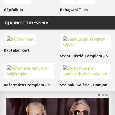
Gépfolklór
Behajtani Tilos
ÚJ KONCERTHELYSZÍNEK
Káptalan Kert
Szent László Templom - Sárvár
Református templom - Salgótarján
Szolnoki Galéria - Damjanich János Múzeum