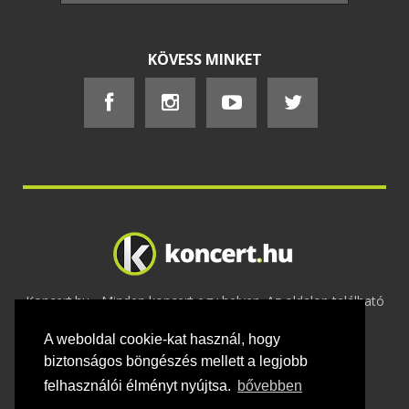
KÖVESS MINKET
Koncert.hu - Minden koncert egy helyen. Az oldalon található
tartalmakat szerzői jogok védik © 2002 -
A weboldal cookie-kat használ, hogy
2020
Adatvédelem
-
ÁSZF
-
Felhasználási
feltételek
-
Webmaster
-
Kapcsolat és üzenet küldés
biztonságos böngészés mellett a legjobb
felhasználói élményt nyújtsa.
bővebben