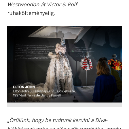
Westwoodon át Victor & Rolf
ruhakölteményeiig.
„
Örülünk, hogy be tudtunk kerülni a Díva-
kiállításnak ebbe az elég szűk turnéjába, amely