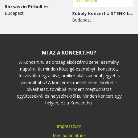
Rózsaszín Pitbull és...
Budapest
Zuboly koncert a STENK-ben
Budapest
MI AZ A KONCERT.HU?
A Koncert.hu az ország elsőszámú zenei esemény
naptára. Itt minden közelgő eseményt, koncertet,
fesztivált megtalálsz, amikre akár azonnal jegyet is
vásárolhatsz! A koncertek mellett zenei híreket is
olvashatsz, továbbá mindent megtudhatsz
együttesekről és helyszínekről is. Minden koncert egy
helyen, ez a Koncert.hu.
Impresszum
Médiaajánlatunk