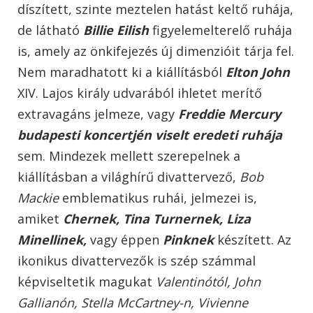
díszített, szinte meztelen hatást keltő ruhája,
de látható
Billie Eilish
figyelemelterelő ruhája
is, amely az önkifejezés új dimenzióit tárja fel.
Nem maradhatott ki a kiállításból
Elton John
XIV. Lajos király udvarából ihletet merítő
extravagáns jelmeze, vagy
Freddie Mercury
budapesti koncertjén viselt eredeti ruhája
sem. Mindezek mellett szerepelnek a
kiállításban a világhírű divattervező,
Bob
Mackie
emblematikus ruhái, jelmezei is,
amiket
Chernek, Tina Turnernek, Liza
Minellinek,
vagy éppen
Pinknek
készített. Az
ikonikus divattervezők is szép számmal
képviseltetik magukat
Valentinótól, John
Gallianón, Stella McCartney-n, Vivienne