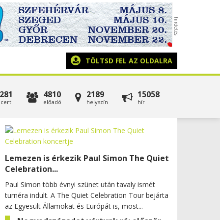
TÖLTSD FEL AZ OLDALRA
281
4810
2189
15058
cert
előadó
helyszín
hír
Lemezen is érkezik Paul Simon The Quiet
Celebration...
Paul Simon több évnyi szünet után tavaly ismét
turnéra indult. A The Quiet Celebration Tour bejárta
az Egyesült Államokat és Európát is, most...