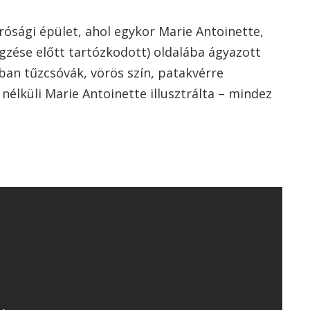
rósági épület, ahol egykor Marie Antoinette,
égzése előtt tartózkodott) oldalába ágyazott
ban tűzcsóvák, vörös szín, patakvérre
nélküli Marie Antoinette illusztrálta – mindez