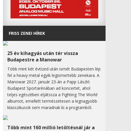
FRISS ZENEI HÍREK
25 év kihagyás után tér vissza
Budapestre a Manowar
Több mint két évtized után ismét Budapesten lép
fel a heavy metal egyik legismertebb zenekara. A
Manowar 2027. január 23-án a Papp László
Budapest Sportarénában ad koncertet, ahol
teljes egészében eljátssza a Fighting The World
albumot, emellett természetesen a legnagyobb
klasszikusok sem maradnak ki a programból.
Több mint 160 millió letöltésnál jár a