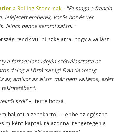
tier
a Rolling Stone-nak
-
"Ez maga a francia
d, lefejezett emberek, vörös bor és vér
s. Nincs benne semmi sátáni."
ország rendkívül büszke arra, hogy a vallást
ly a forradalom idején szétválasztotta az
ntos dolog a köztársasági Franciaország
 Ez az, amikor az állam már nem vallásos, ezért
 tekintetében".
yekről szól"
– tette hozzá.
nem hallott a zenekarról – ebbe az egészbe
és miként kaptak rá azonnal rengetegen a