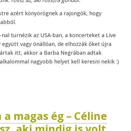
jünk:
rossz az, aki rosszra gondol.
stre azért könyörögnek a rajongók, hogy
labból.
-nal turnézik az USA-ban, a koncerteket a Live
 együtt vagy önállóan, de elhozzák őket újra
ártak itt, akkor a Barba Negrában adtak
alkalommal nagyobb helyet kell keresni nekik :)
 a magas ég – Céline
z, aki mindig is volt