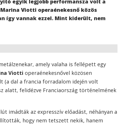
itó egyik legjobb performansza volt a
 Marina Viotti operaénekesnő közös
an így vannak ezzel. Mint kiderült, nem
 metálzenekar, amely valaha is fellépett egy
na Viotti
operaénekesnővel közösen
t (a dal a francia forradalom idején volt
ész alatt, felidézve Franciaország történelmének
lút imádták az expresszív előadást, néhányan a
lították, hogy nem tetszett nekik, hanem