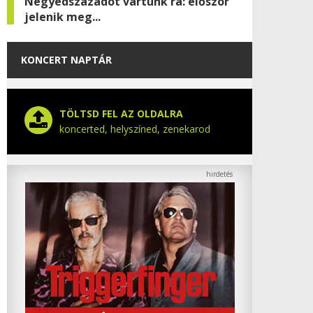
Negyedszázadot vártunk rá: először
jelenik meg...
KONCERT NAPTÁR
TÖLTSD FEL AZ OLDALRA
koncerted, helyszíned, zenekarod