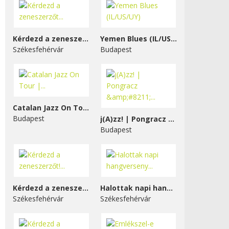
Kérdezd a zeneszerzőt...
Yemen Blues (IL/US/UY)
Székesfehérvár
Budapest
Catalan Jazz On Tour |...
Budapest
j(A)zz! | Pongracz &#8211;...
Budapest
Kérdezd a zeneszerzőt!...
Halottak napi hangverseny...
Székesfehérvár
Székesfehérvár