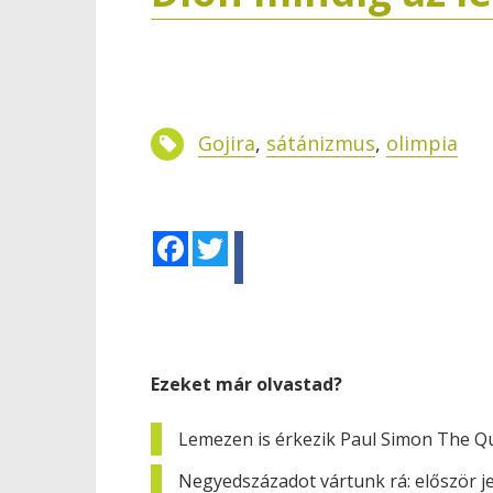
Gojira
,
sátánizmus
,
olimpia
Facebook
Twitter
Ezeket már olvastad?
Lemezen is érkezik Paul Simon The Qu
Negyedszázadot vártunk rá: először j