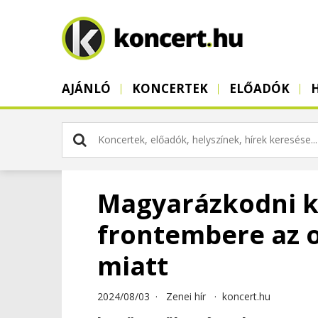
AJÁNLÓ
KONCERTEK
ELŐADÓK
Magyarázkodni ké
frontembere az 
miatt
2024/08/03 ·
Zenei hír
·
koncert.hu