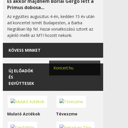
És akkor majdnem Borlai Gergő lett a
Primus dobosa...
Az együttes augusztus 4-én, kedden 15 év után
ad koncertet ismét Budapesten, a Barba
Negrában lép fel. Hazai vonatkozású sztorit az
ajánló mellé az MTI hozott nekünk.
KÖVESS MINKET
Koncert.hu
ÚJ ELŐADÓK
ÉS
EGYÜTTESEK
Mulató Aztékok
Téveszme