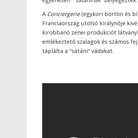
egyenesen "
sátáninak
" bélyegezték.
A
Conciergerie
(egykori börtön és bí
Franciaország utolsó királynője kiv
kirobbanó zenei produkciót látvány
emlékeztető szalagok és számos fej 
táplálta a "sátáni" vádakat.