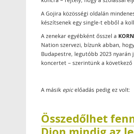
koncra – rejtély, hogy a szólással él
A Gojira közösségi oldalán mindene
készítsenek egy single-t ebből a kol
A zenekar egyébként ősszel a
KORN
Nation szervezi, bízunk abban, hogy
Budapestre, legutóbb 2023 nyarán j
koncertet – szerintünk a következő 
A másik
epic
előadás pedig ez volt:
Összedőlhet fenn
Dion mindig az les