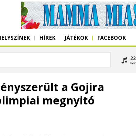
HELYSZÍNEK
HÍREK
JÁTÉKOK
FACEBOOK
22
kon
nyszerült a Gojira
olimpiai megnyitó