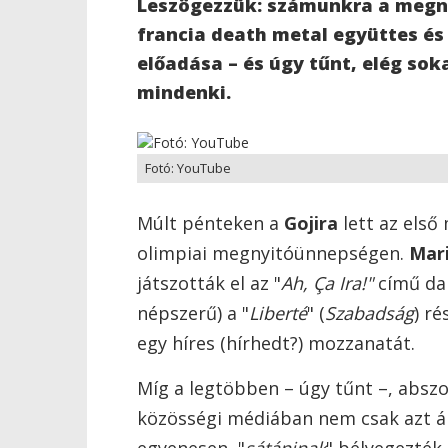
Leszögezzük: számunkra a megny
francia death metal együttes és
előadása – és úgy tűnt, elég sok
mindenki.
Fotó: YouTube
Múlt pénteken a
Gojira
lett az első
olimpiai megnyitóünnepségen.
Mari
játszották el az "
Ah, Ça Ira!"
című dal
népszerű) a "
Liberté
" (
Szabadság
) r
egy híres (hírhedt?) mozzanatát.
Míg a legtöbben – úgy tűnt –, abszo
közösségi médiában nem csak azt ál