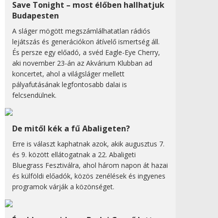
Save Tonight – most élőben hallhatjuk
Budapesten
A sláger mögött megszámlálhatatlan rádiós
lejátszás és generációkon átívelő ismertség áll.
És persze egy előadó, a svéd Eagle-Eye Cherry,
aki november 23-án az Akvárium Klubban ad
koncertet, ahol a világsláger mellett
pályafutásának legfontosabb dalai is
felcsendülnek.
De mitől kék a fű Abaligeten?
Erre is választ kaphatnak azok, akik augusztus 7.
és 9. között ellátogatnak a 22. Abaligeti
Bluegrass Fesztiválra, ahol három napon át hazai
és külföldi előadók, közös zenélések és ingyenes
programok várják a közönséget.