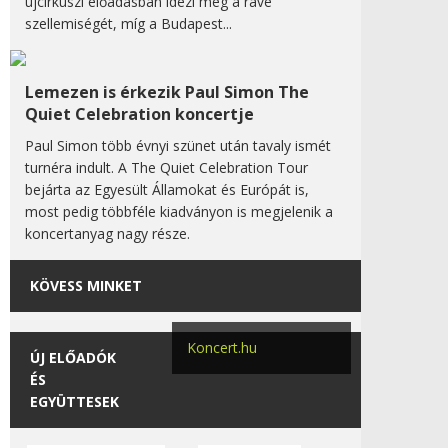
újcirkuszi előadásban idézi meg a rave
szellemiségét, míg a Budapest...
Lemezen is érkezik Paul Simon The
Quiet Celebration koncertje
Paul Simon több évnyi szünet után tavaly ismét
turnéra indult. A The Quiet Celebration Tour
bejárta az Egyesült Államokat és Európát is,
most pedig többféle kiadványon is megjelenik a
koncertanyag nagy része.
KÖVESS MINKET
Koncert.hu
ÚJ ELŐADÓK
ÉS
EGYÜTTESEK