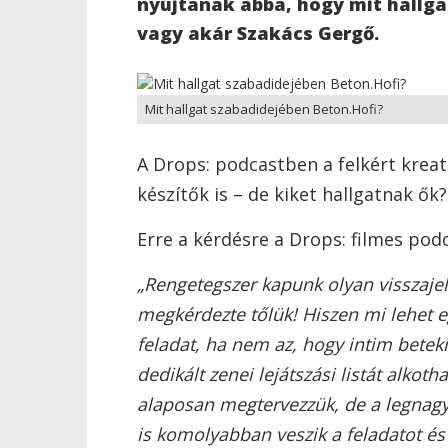
nyújtanak abba, hogy mit hallga
vagy akár Szakács Gergő.
Mit hallgat szabadidejében Beton.Hofi?
A Drops: podcastben a felkért kreat
készítők is – de kiket hallgatnak ők?
Erre a kérdésre a Drops: filmes podc
„Rengetegszer kapunk olyan visszajel
megkérdezte tőlük! Hiszen mi lehet
feladat, ha nem az, hogy intim beteki
dedikált zenei lejátszási listát alkot
alaposan megtervezzük, de a legnag
is komolyabban veszik a feladatot és