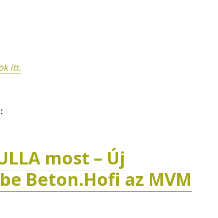
k itt.
:
ULLA most – Új
 be Beton.Hofi az MVM