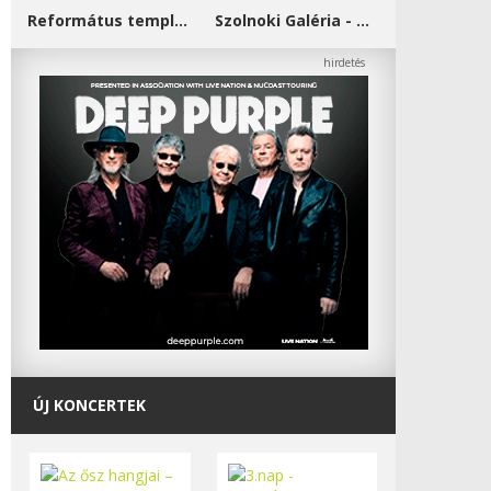
Református templom - Salgótarján
Szolnoki Galéria - Damjanich János Múzeum
ÚJ KONCERTEK