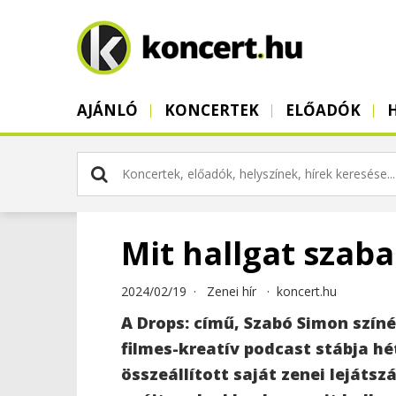
AJÁNLÓ
KONCERTEK
ELŐADÓK
Mit hallgat szab
2024/02/19 ·
Zenei hír
·
koncert.hu
A Drops: című, Szabó Simon szín
filmes-kreatív podcast stábja hé
összeállított saját zenei lejátsz