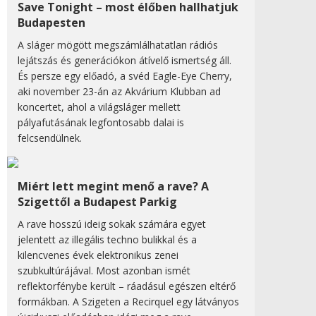
Save Tonight – most élőben hallhatjuk
Budapesten
A sláger mögött megszámlálhatatlan rádiós
lejátszás és generációkon átívelő ismertség áll.
És persze egy előadó, a svéd Eagle-Eye Cherry,
aki november 23-án az Akvárium Klubban ad
koncertet, ahol a világsláger mellett
pályafutásának legfontosabb dalai is
felcsendülnek.
Miért lett megint menő a rave? A
Szigettől a Budapest Parkig
A rave hosszú ideig sokak számára egyet
jelentett az illegális techno bulikkal és a
kilencvenes évek elektronikus zenei
szubkultúrájával. Most azonban ismét
reflektorfénybe került – ráadásul egészen eltérő
formákban. A Szigeten a Recirquel egy látványos