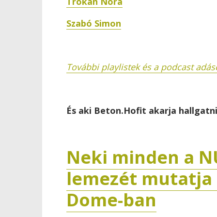
Trokán Nóra
Szabó Simon
További playlistek és a podcast adáso
És aki Beton.Hofit akarja hallgatni
Neki minden a N
lemezét mutatja
Dome-ban