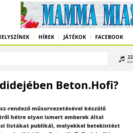
HELYSZÍNEK
HÍREK
JÁTÉKOK
FACEBOOK
22
kon
adidejében Beton.Hofi?
ész-rendező műsorvezetésével készülő
tről hétre olyan ismert emberek által
ási listákat publikál, melyekkel betekintést