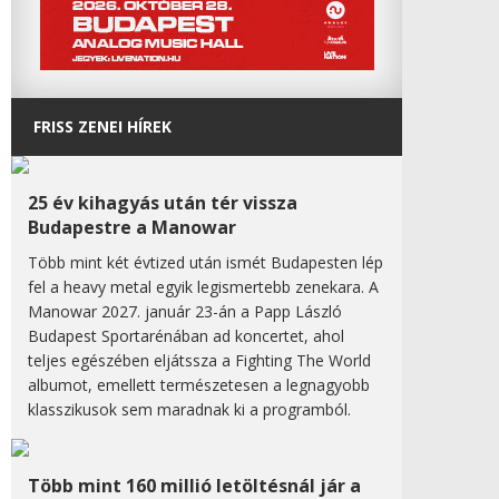
FRISS ZENEI HÍREK
25 év kihagyás után tér vissza
Budapestre a Manowar
Több mint két évtized után ismét Budapesten lép
fel a heavy metal egyik legismertebb zenekara. A
Manowar 2027. január 23-án a Papp László
Budapest Sportarénában ad koncertet, ahol
teljes egészében eljátssza a Fighting The World
albumot, emellett természetesen a legnagyobb
klasszikusok sem maradnak ki a programból.
Több mint 160 millió letöltésnál jár a