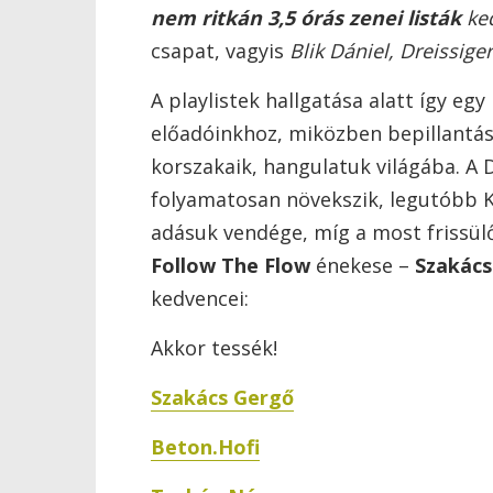
nem ritkán 3,5 órás zenei listák
ked
csapat, vagyis
Blik Dániel, Dreissige
A playlistek hallgatása alatt így eg
előadóinkhoz, miközben bepillantás
korszakaik, hangulatuk világába. A 
folyamatosan növekszik, legutóbb K
adásuk vendége, míg a most frissül
Follow The Flow
énekese –
Szakács
kedvencei:
Akkor tessék!
Szakács Gergő
Beton.Hofi