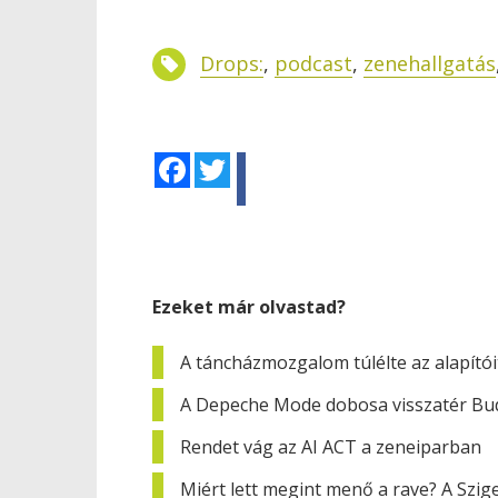
Drops:
,
podcast
,
zenehallgatás
Facebook
Twitter
Ezeket már olvastad?
A táncházmozgalom túlélte az alapítóit
A Depeche Mode dobosa visszatér Bu
Rendet vág az AI ACT a zeneiparban
Miért lett megint menő a rave? A Szig