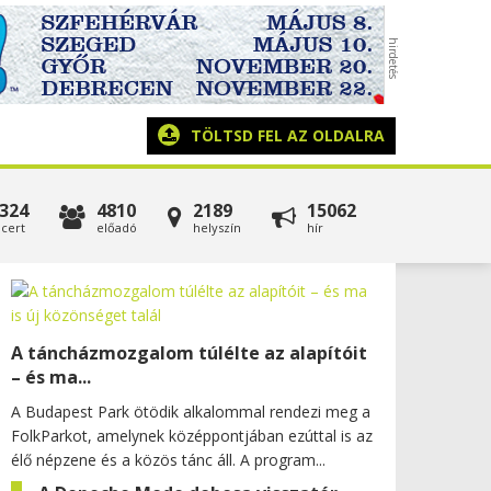
TÖLTSD FEL AZ OLDALRA
324
4810
2189
15062
cert
előadó
helyszín
hír
A táncházmozgalom túlélte az alapítóit
– és ma...
A Budapest Park ötödik alkalommal rendezi meg a
FolkParkot, amelynek középpontjában ezúttal is az
élő népzene és a közös tánc áll. A program...