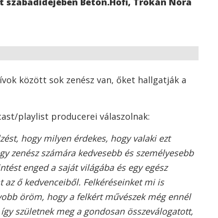
t szabadidejében Beton.Hofi, Trokán Nóra
ívok között sok zenész van, őket hallgatják a
ast/playlist producerei válaszolnak:
zést, hogy milyen érdekes, hogy valaki ezt
 egy zenész számára kedvesebb és személyesebb
ntést enged a saját világába és egy egész
hat az ő kedvenceiből. Felkéréseinket mi is
yobb öröm, hogy a felkért művészek még ennél
 így születnek meg a gondosan összeválogatott,