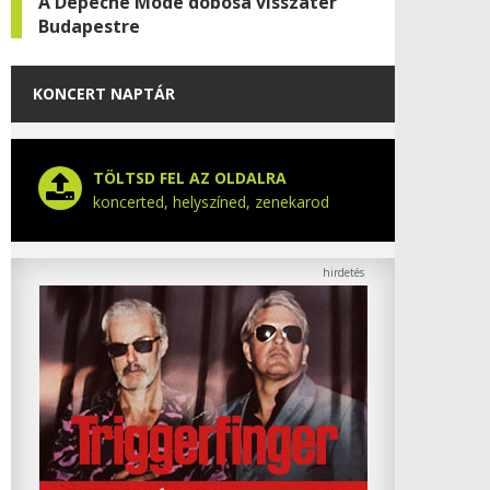
A Depeche Mode dobosa visszatér
Budapestre
KONCERT NAPTÁR
TÖLTSD FEL AZ OLDALRA
koncerted, helyszíned, zenekarod