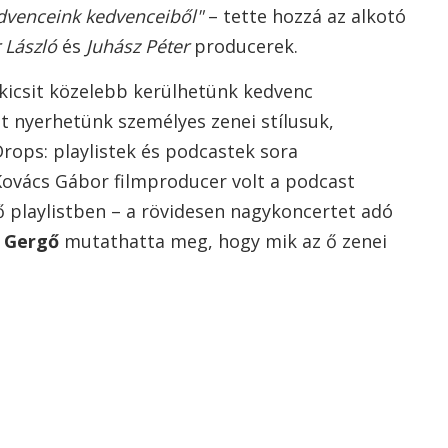
venceink kedvenceiből"
– tette hozzá az alkotó
r László
és
Juhász Péter
producerek.
y kicsit közelebb kerülhetünk kedvenc
t nyerhetünk személyes zenei stílusuk,
Drops: playlistek és podcastek sora
ovács Gábor filmproducer volt a podcast
ő playlistben – a rövidesen nagykoncertet adó
 Gergő
mutathatta meg, hogy mik az ő zenei