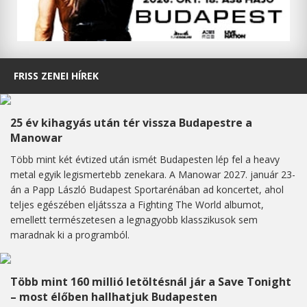
FRISS ZENEI HÍREK
25 év kihagyás után tér vissza Budapestre a
Manowar
Több mint két évtized után ismét Budapesten lép fel a heavy
metal egyik legismertebb zenekara. A Manowar 2027. január 23-
án a Papp László Budapest Sportarénában ad koncertet, ahol
teljes egészében eljátssza a Fighting The World albumot,
emellett természetesen a legnagyobb klasszikusok sem
maradnak ki a programból.
Több mint 160 millió letöltésnál jár a Save Tonight
– most élőben hallhatjuk Budapesten