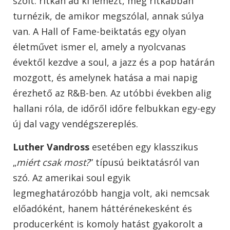
szólt: ritkán ad ki lemezt, még ritkábban
turnézik, de amikor megszólal, annak súlya
van. A Hall of Fame-beiktatás egy olyan
életművet ismer el, amely a nyolcvanas
évektől kezdve a soul, a jazz és a pop határán
mozgott, és amelynek hatása a mai napig
érezhető az R&B-ben. Az utóbbi években alig
hallani róla, de időről időre felbukkan egy-egy
új dal vagy vendégszereplés.
Luther Vandross
esetében egy klasszikus
„
miért csak most?
” típusú beiktatásról van
szó. Az amerikai soul egyik
legmeghatározóbb hangja volt, aki nemcsak
előadóként, hanem háttérénekesként és
producerként is komoly hatást gyakorolt a