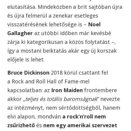
elutasítása. Mindeközben a brit sajtóban újra
és újra felmerül a zenekar esetleges
visszatérésének lehetősége is –
Noel
Gallagher
az utóbbi időben már kevésbé
zárja ki kategorikusan a közös folytatást –,
így a mostani beiktatás akár egy új korszak
előjele is lehet.
Bruce Dickinson
2018 körül csattant fel
a Rock and Roll Hall of Fame-mel
kapcsolatban: az
Iron Maiden
frontembere
akkor „
teljes és totális baromságnak
” nevezte
az intézményt, nem sértődöttségből, hanem
elvi alapon, mondván
a rock’n’roll nem
zsűrizhető
és
nem egy amerikai szervezet