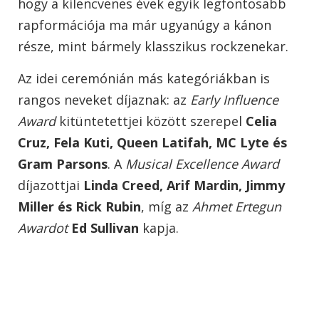
hogy a kilencvenes évek egyik legfontosabb
rapformációja ma már ugyanúgy a kánon
része, mint bármely klasszikus rockzenekar.
Az idei ceremónián más kategóriákban is
rangos neveket díjaznak: az
Early Influence
Award
kitüntetettjei között szerepel
Celia
Cruz
,
Fela Kuti
,
Queen Latifah
,
MC Lyte
és
Gram Parsons
. A
Musical Excellence Award
díjazottjai
Linda Creed
,
Arif Mardin
,
Jimmy
Miller
és
Rick Rubin
, míg az
Ahmet Ertegun
Awardot
Ed Sullivan
kapja.