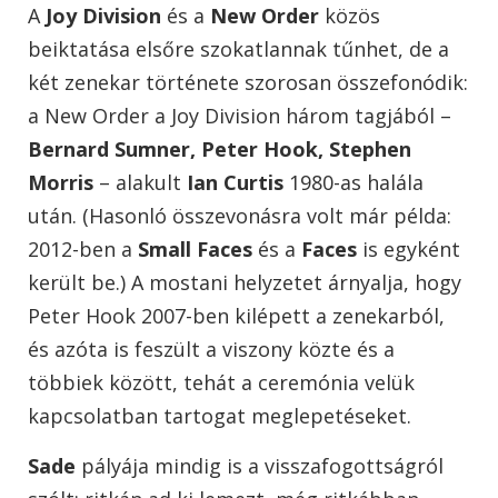
A
Joy Division
és a
New Order
közös
beiktatása elsőre szokatlannak tűnhet, de a
két zenekar története szorosan összefonódik:
a New Order a Joy Division három tagjából –
Bernard Sumner
,
Peter Hook
,
Stephen
Morris
– alakult
Ian Curtis
1980-as halála
után. (Hasonló összevonásra volt már példa:
2012-ben a
Small Faces
és a
Faces
is egyként
került be.) A mostani helyzetet árnyalja, hogy
Peter Hook
2007-ben kilépett a zenekarból,
és azóta is feszült a viszony közte és a
többiek között, tehát a ceremónia velük
kapcsolatban tartogat meglepetéseket.
Sade
pályája mindig is a visszafogottságról