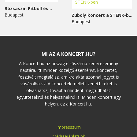
Rózsaszín Pitbull és...
Budapest
Zuboly koncert a STENK-ben
Budapest
MI AZ A KONCERT.HU?
A Koncert.hu az ország elsőszámú zenei esemény
naptára. Itt minden közelgő eseményt, koncertet,
fesztivált megtalálsz, amikre akár azonnal jegyet is
vásárolhatsz! A koncertek mellett zenei híreket is
olvashatsz, továbbá mindent megtudhatsz
együttesekről és helyszínekről is. Minden koncert egy
helyen, ez a Koncert.hu.
Impresszum
Médiaajánlatunk