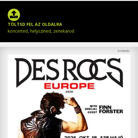
TÖLTSD FEL AZ OLDALRA
koncerted, helyszíned, zenekarod