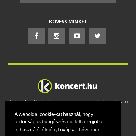
KÖVESS MINKET
Koncert.hu - Minden koncert egy helyen. Az oldalon található
tartalmakat szerzői jogok védik © 2002 -
A weboldal cookie-kat használ, hogy
2020
Adatvédelem
-
ÁSZF
-
Felhasználási
feltételek
-
Webmaster
-
Kapcsolat és üzenet küldés
biztonságos böngészés mellett a legjobb
felhasználói élményt nyújtsa.
bővebben