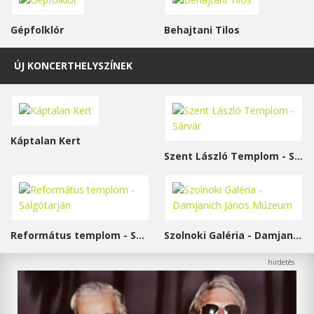
Gépfolklór
Behajtani Tilos
ÚJ KONCERTHELYSZÍNEK
Káptalan Kert
Szent László Templom - Sárvár
Református templom - Salgótarján
Szolnoki Galéria - Damjanich János Múzeum