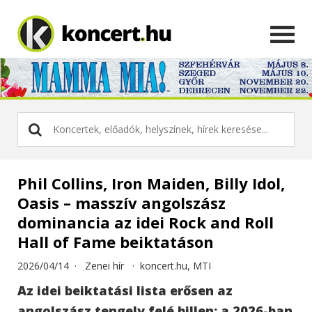
Phil Collins, Iron Maiden, Billy Idol,
Oasis – masszív angolszász
dominancia az idei Rock and Roll
Hall of Fame beiktatáson
2026/04/14 ·
Zenei hír
·
koncert.hu, MTI
Az idei beiktatási lista erősen az
angolszász tengely felé billen: a 2026-ban