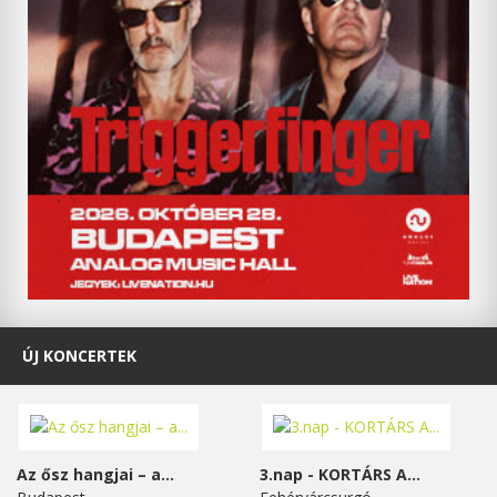
ÚJ KONCERTEK
Az ősz hangjai – a...
3.nap - KORTÁRS A...