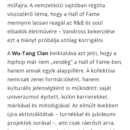
műfajra. A nemzetközi sajtóban régóta
visszatérő téma, hogy a Hall of Fame
mennyire lassan reagál az R&B és soul
előadók életművére – Vandross bekerülése
ezt a hiányt próbálja utólag korrigálni.
A
Wu-Tang Clan
beiktatása azt jelzi, hogy a
hiphop már nem „vendég” a Hall of Fame-ben,
hanem annak egyik alappillére. A kollektíva
nemcsak zenei formációként, hanem
kulturális jelenségként is működött: saját
univerzumot épített, külön karrierekkel,
márkával és mitológiával. Az elmúlt években
újra aktivizálódtak – turnékkal és jubileumi
projektek sorával –, ami csak ráerősít arra,