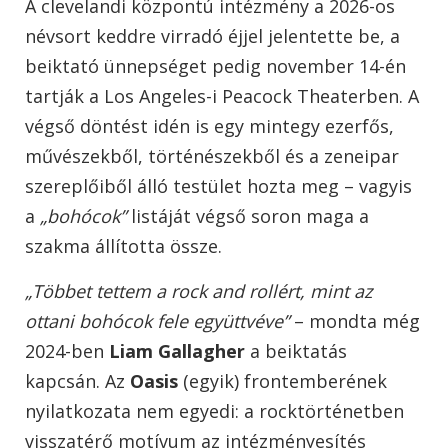
A clevelandi központú intézmény a 2026-os
névsort keddre virradó éjjel jelentette be, a
beiktató ünnepséget pedig november 14-én
tartják a Los Angeles-i Peacock Theaterben. A
végső döntést idén is egy mintegy ezerfős,
művészekből, történészekből és a zeneipar
szereplőiből álló testület hozta meg – vagyis
a
„bohócok”
listáját végső soron maga a
szakma állította össze.
„Többet tettem a rock and rollért, mint az
ottani bohócok fele együttvéve”
– mondta még
2024-ben
Liam Gallagher
a beiktatás
kapcsán. Az
Oasis
(egyik) frontemberének
nyilatkozata nem egyedi: a rocktörténetben
visszatérő motívum az intézményesítés