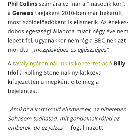
Phil Collins
számára ez már a "második kör":
a
Genesis
tagjaként 2010-ben már bekerült,
most szólóelőadóként is elismerik. Az énekes-
dobos egészségi állapota miatt négy éve nem
lépett fel, ugyanakkor nemrég a
BBC
-nek azt
mondta,
„mozgásképes és egészséges”
.
A
tavaly nyáron nálunk is koncertet adó
Billy
Idol
a
Rolling Stone
-nak nyilatkozva
kifejezetten ünnepként élte meg a
bejelentést:
„Amikor a kortársaid elismernek, az hihetetlen.
Sohasem tudhatod, mit gondolnak rólad az
emberek, de ez jelzés”
– fogalmazott.