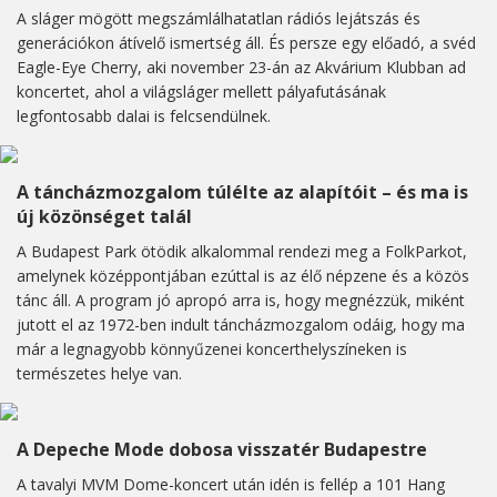
A sláger mögött megszámlálhatatlan rádiós lejátszás és
generációkon átívelő ismertség áll. És persze egy előadó, a svéd
Eagle-Eye Cherry, aki november 23-án az Akvárium Klubban ad
koncertet, ahol a világsláger mellett pályafutásának
legfontosabb dalai is felcsendülnek.
A táncházmozgalom túlélte az alapítóit – és ma is
új közönséget talál
A Budapest Park ötödik alkalommal rendezi meg a FolkParkot,
amelynek középpontjában ezúttal is az élő népzene és a közös
tánc áll. A program jó apropó arra is, hogy megnézzük, miként
jutott el az 1972-ben indult táncházmozgalom odáig, hogy ma
már a legnagyobb könnyűzenei koncerthelyszíneken is
természetes helye van.
A Depeche Mode dobosa visszatér Budapestre
A tavalyi MVM Dome-koncert után idén is fellép a 101 Hang