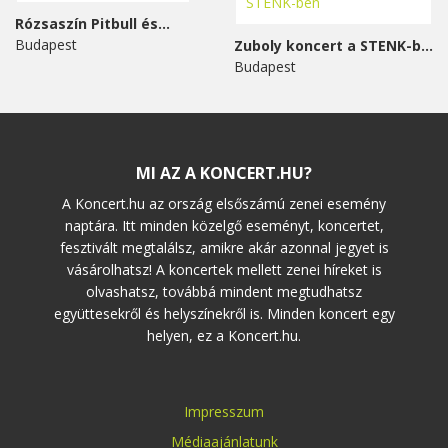
Rózsaszín Pitbull és...
Budapest
Zuboly koncert a STENK-ben
Budapest
MI AZ A KONCERT.HU?
A Koncert.hu az ország elsőszámú zenei esemény
naptára. Itt minden közelgő eseményt, koncertet,
fesztivált megtalálsz, amikre akár azonnal jegyet is
vásárolhatsz! A koncertek mellett zenei híreket is
olvashatsz, továbbá mindent megtudhatsz
együttesekről és helyszínekről is. Minden koncert egy
helyen, ez a Koncert.hu.
Impresszum
Médiaajánlatunk