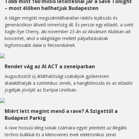
Több mint 160 millió letöltésnál jár a Save Tonight
– most élőben hallhatjuk Budapesten
A sláger mögött megszámlálhatatlan rádiós lejátszás és
generációkon átívelő ismertség áll. És persze egy előadó, a svéd
Eagle-Eye Cherry, aki november 23-án az Akvárium Klubban ad
koncertet, ahol a világsláger mellett pályafutásának
legfontosabb dalai is felcsendülnek.
Rendet vág az AI ACT a zeneiparban
Augusztustól új átláthatósági szabályok gyökeresen
átalakíthatják a szintetikus zenék, a hangklónozás és az előadói
jogdíjak jövőjét az Európai Unióban.
Miért lett megint menő a rave? A Szigettől a
Budapest Parkig
A rave hosszú ideig sokak számára egyet jelentett az illegális
techno bulikkal és a kilencvenes évek elektronikus zenei