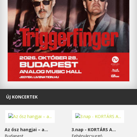
ÚJ KONCERTEK
Az ősz hangjai – a...
3.nap - KORTÁRS A...
Budapest
Fehérvárcsurgó