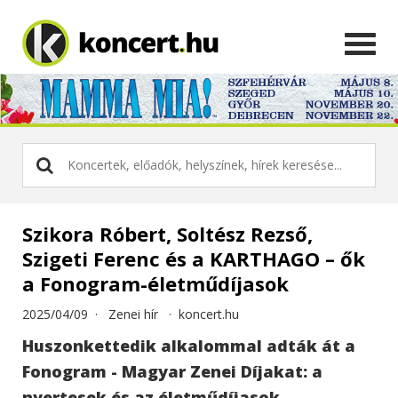
Szikora Róbert, Soltész Rezső,
Szigeti Ferenc és a KARTHAGO – ők
a Fonogram-életműdíjasok
2025/04/09 ·
Zenei hír
·
koncert.hu
Huszonkettedik alkalommal adták át a
Fonogram - Magyar Zenei Díjakat: a
nyertesek és az életműdíjasok