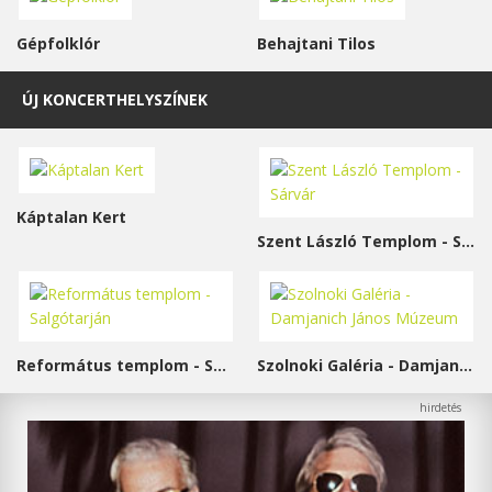
Gépfolklór
Behajtani Tilos
ÚJ KONCERTHELYSZÍNEK
Káptalan Kert
Szent László Templom - Sárvár
Református templom - Salgótarján
Szolnoki Galéria - Damjanich János Múzeum