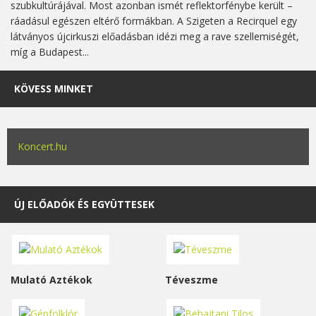
szubkultúrájával. Most azonban ismét reflektorfénybe került –
ráadásul egészen eltérő formákban. A Szigeten a Recirquel egy
látványos újcirkuszi előadásban idézi meg a rave szellemiségét,
míg a Budapest...
KÖVESS MINKET
Koncert.hu
ÚJ ELŐADÓK ÉS EGYÜTTESEK
Mulató Aztékok
Téveszme