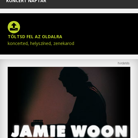
KONCERT NAPTÁR
TÖLTSD FEL AZ OLDALRA
koncerted, helyszíned, zenekarod