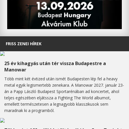
FRISS ZENEI HÍREK
25 év kihagyás után tér vissza Budapestre a
Manowar
Több mint két évtized után ismét Budapesten lép fel a heavy
metal egyik legismertebb zenekara. A Manowar 2027. január 23-
án a Papp László Budapest Sportarénában ad koncertet, ahol
teljes egészében eljátssza a Fighting The World albumot,
emellett természetesen a legnagyobb klasszikusok sem
maradnak ki a programból.