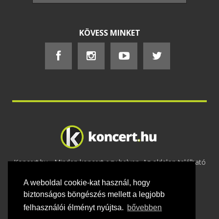
KÖVESS MINKET
Koncert.hu - Minden koncert egy helyen. Az oldalon található
tartalmakat szerzői jogok védik © 2002 -
A weboldal cookie-kat használ, hogy
2020
Adatvédelem
-
ÁSZF
-
Felhasználási
feltételek
-
Webmaster
-
Kapcsolat és üzenet küldés
biztonságos böngészés mellett a legjobb
felhasználói élményt nyújtsa.
bővebben