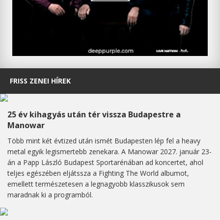
FRISS ZENEI HÍREK
25 év kihagyás után tér vissza Budapestre a
Manowar
Több mint két évtized után ismét Budapesten lép fel a heavy
metal egyik legismertebb zenekara. A Manowar 2027. január 23-
án a Papp László Budapest Sportarénában ad koncertet, ahol
teljes egészében eljátssza a Fighting The World albumot,
emellett természetesen a legnagyobb klasszikusok sem
maradnak ki a programból.