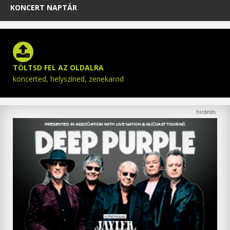
KONCERT NAPTÁR
TÖLTSD FEL AZ OLDALRA
koncerted, helyszíned, zenekarod