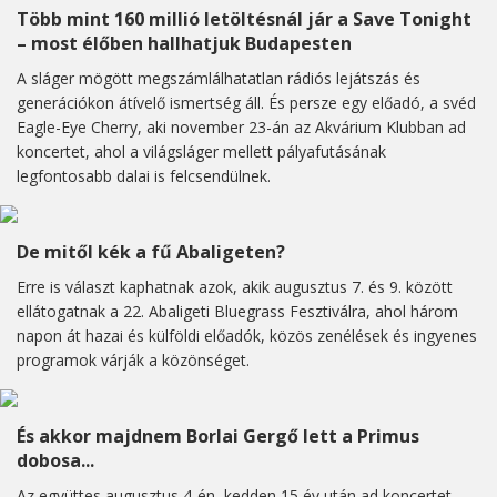
Több mint 160 millió letöltésnál jár a Save Tonight
– most élőben hallhatjuk Budapesten
A sláger mögött megszámlálhatatlan rádiós lejátszás és
generációkon átívelő ismertség áll. És persze egy előadó, a svéd
Eagle-Eye Cherry, aki november 23-án az Akvárium Klubban ad
koncertet, ahol a világsláger mellett pályafutásának
legfontosabb dalai is felcsendülnek.
De mitől kék a fű Abaligeten?
Erre is választ kaphatnak azok, akik augusztus 7. és 9. között
ellátogatnak a 22. Abaligeti Bluegrass Fesztiválra, ahol három
napon át hazai és külföldi előadók, közös zenélések és ingyenes
programok várják a közönséget.
És akkor majdnem Borlai Gergő lett a Primus
dobosa...
Az együttes augusztus 4-én, kedden 15 év után ad koncertet