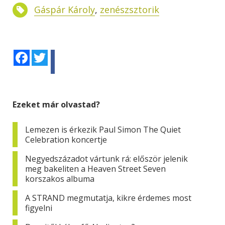
Gáspár Károly
,
zenészsztorik
Facebook
Twitter
Ezeket már olvastad?
Lemezen is érkezik Paul Simon The Quiet
Celebration koncertje
Negyedszázadot vártunk rá: először jelenik
meg bakeliten a Heaven Street Seven
korszakos albuma
A STRAND megmutatja, kikre érdemes most
figyelni