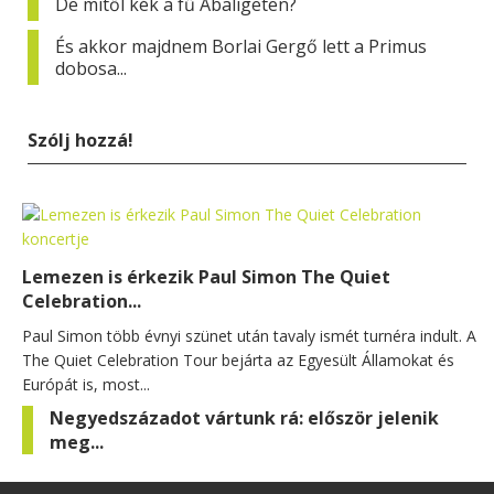
De mitől kék a fű Abaligeten?
És akkor majdnem Borlai Gergő lett a Primus
dobosa...
Szólj hozzá!
Lemezen is érkezik Paul Simon The Quiet
Celebration...
Paul Simon több évnyi szünet után tavaly ismét turnéra indult. A
The Quiet Celebration Tour bejárta az Egyesült Államokat és
Európát is, most...
Negyedszázadot vártunk rá: először jelenik
meg...