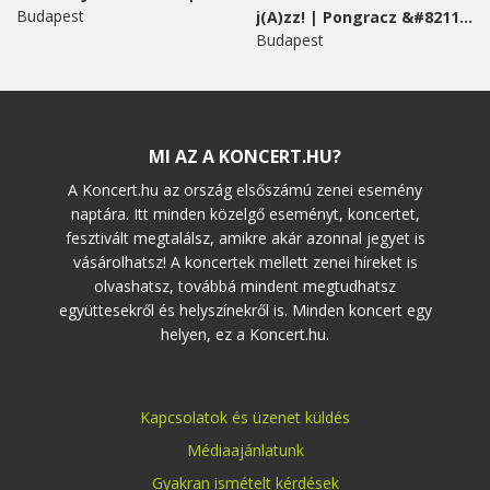
Budapest
j(A)zz! | Pongracz &#8211;...
Budapest
MI AZ A KONCERT.HU?
A Koncert.hu az ország elsőszámú zenei esemény
naptára. Itt minden közelgő eseményt, koncertet,
fesztivált megtalálsz, amikre akár azonnal jegyet is
vásárolhatsz! A koncertek mellett zenei híreket is
olvashatsz, továbbá mindent megtudhatsz
együttesekről és helyszínekről is. Minden koncert egy
helyen, ez a Koncert.hu.
Kapcsolatok és üzenet küldés
Médiaajánlatunk
Gyakran ismételt kérdések