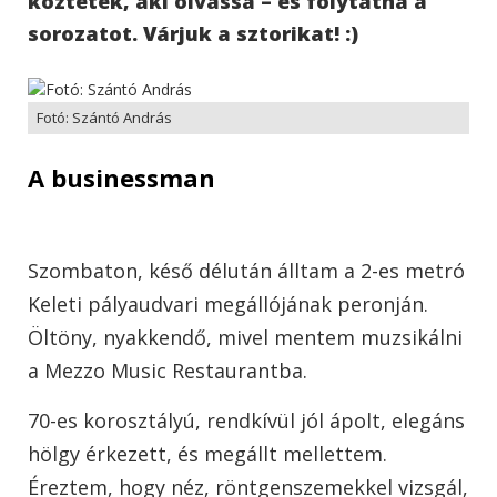
köztetek, aki olvassa – és folytatná a
sorozatot. Várjuk a sztorikat! :)
Fotó: Szántó András
A businessman
Szombaton, késő délután álltam a 2-es metró
Keleti pályaudvari megállójának peronján.
Öltöny, nyakkendő, mivel mentem muzsikálni
a Mezzo Music Restaurantba.
70-es korosztályú, rendkívül jól ápolt, elegáns
hölgy érkezett, és megállt mellettem.
Éreztem, hogy néz, röntgenszemekkel vizsgál,