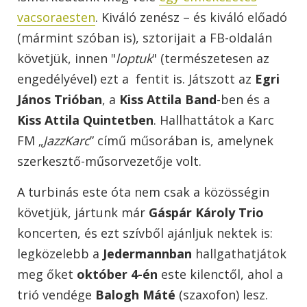
vacsoraesten
. Kiváló zenész – és kiváló előadó
(mármint szóban is), sztorijait a FB-oldalán
követjük, innen "
loptuk
" (természetesen az
engedélyével) ezt a fentit is. Játszott az
Egri
János Trióban
, a
Kiss Attila Band
-ben és a
Kiss Attila Quintetben
. Hallhattátok a Karc
FM „
JazzKarc
” című műsorában is, amelynek
szerkesztő-műsorvezetője volt.
A turbinás este óta nem csak a közösségin
követjük, jártunk már
Gáspár Károly Trio
koncerten, és ezt szívből ajánljuk nektek is:
legközelebb a
Jedermannban
hallgathatjátok
meg őket
október 4-én
este kilenctől, ahol a
trió vendége
Balogh Máté
(szaxofon) lesz.