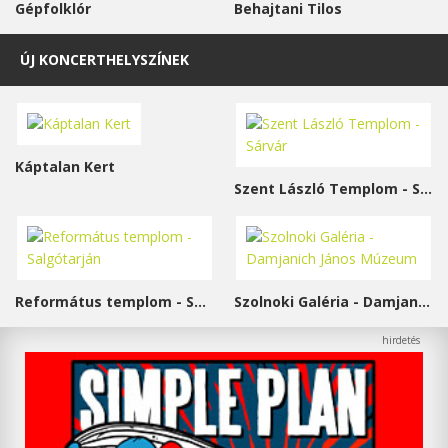
Gépfolklór
Behajtani Tilos
ÚJ KONCERTHELYSZÍNEK
Káptalan Kert
Szent László Templom - Sárvár
Református templom - Salgótarján
Szolnoki Galéria - Damjanich János Múzeum