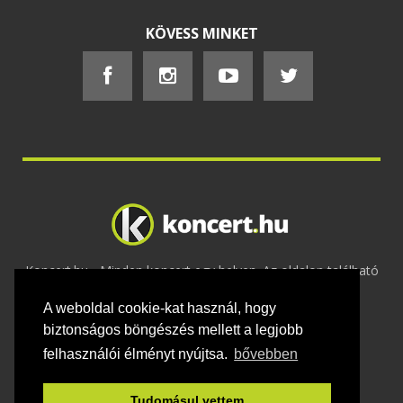
KÖVESS MINKET
Koncert.hu - Minden koncert egy helyen. Az oldalon található
tartalmakat szerzői jogok védik © 2002 -
A weboldal cookie-kat használ, hogy
2020
Adatvédelem
-
ÁSZF
-
Felhasználási
feltételek
-
Webmaster
-
Kapcsolat és üzenet küldés
biztonságos böngészés mellett a legjobb
felhasználói élményt nyújtsa.
bővebben
Tudomásul vettem