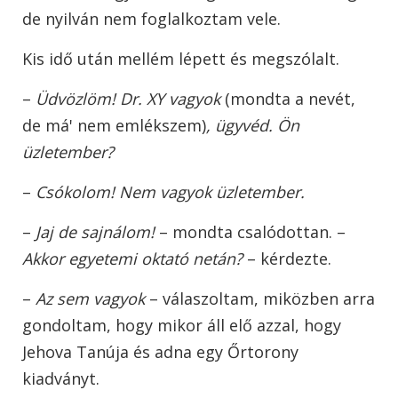
de nyilván nem foglalkoztam vele.
Kis idő után mellém lépett és megszólalt.
–
Üdvözlöm! Dr. XY vagyok
(mondta a nevét,
de má' nem emlékszem)
, ügyvéd. Ön
üzletember?
–
Csókolom! Nem vagyok üzletember.
–
Jaj de sajnálom!
– mondta csalódottan. –
Akkor egyetemi oktató netán?
– kérdezte.
–
Az sem vagyok
– válaszoltam, miközben arra
gondoltam, hogy mikor áll elő azzal, hogy
Jehova Tanúja és adna egy Őrtorony
kiadványt.