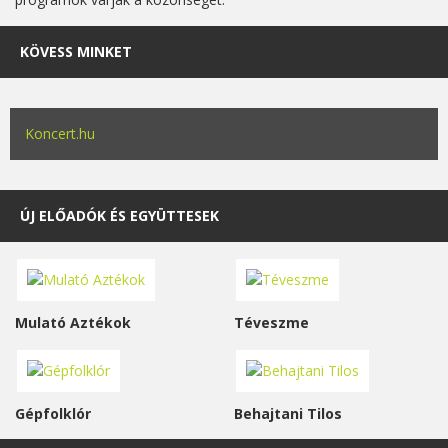
KÖVESS MINKET
Koncert.hu
ÚJ ELŐADÓK ÉS EGYÜTTESEK
Mulató Aztékok
Téveszme
Gépfolklór
Behajtani Tilos