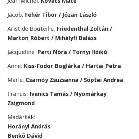
Jean-Michel:
Kovács Máté
Jacob:
Fehér Tibor / Józan László
Aristide Bouteille:
Friedenthal Zoltán /
Marton Róbert / Mihályfi Balázs
Jacqueline:
Parti Nóra / Tornyi Ildikó
Anne:
Kiss-Fodor Boglárka / Hartai Petra
Marie:
Csarnóy Zsuzsanna / Söptei Andrea
Francis:
Ivanics Tamás / Nyomárkay
Zsigmond
Madárkák:
Horányi András
Benkő Dávid