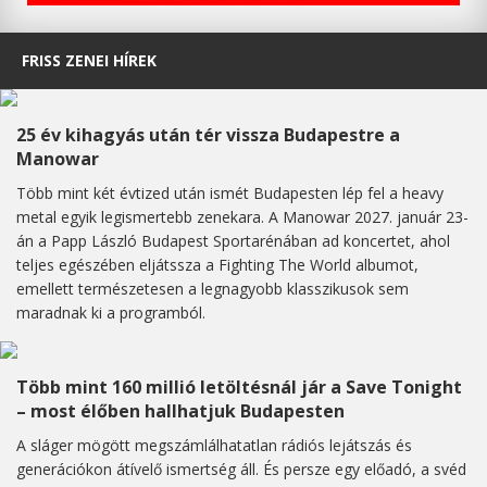
FRISS ZENEI HÍREK
25 év kihagyás után tér vissza Budapestre a
Manowar
Több mint két évtized után ismét Budapesten lép fel a heavy
metal egyik legismertebb zenekara. A Manowar 2027. január 23-
án a Papp László Budapest Sportarénában ad koncertet, ahol
teljes egészében eljátssza a Fighting The World albumot,
emellett természetesen a legnagyobb klasszikusok sem
maradnak ki a programból.
Több mint 160 millió letöltésnál jár a Save Tonight
– most élőben hallhatjuk Budapesten
A sláger mögött megszámlálhatatlan rádiós lejátszás és
generációkon átívelő ismertség áll. És persze egy előadó, a svéd