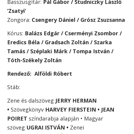
Basszusgitár:
Pál Gábor / Studniczky László
‘Zsatyi’
Zongora:
Csengery Dániel / Grósz Zsuzsanna
Kórus:
Balázs Edgár / Cserményi Zsombor /
Eredics Béla / Gradsach Zoltán / Szarka
Tamás / Széplaki Márk / Tompa István /
Tóth-Székely Zoltán
Rendező: Alföldi Róbert
Stáb:
Zene és dalszöveg
JERRY HERMAN
•
Szövegkönyv
HARVEY FIERSTEIN • JEAN
POIRET
színdarabja alapján • Magyar
szöveg
UGRAI ISTVÁN •
Zenei