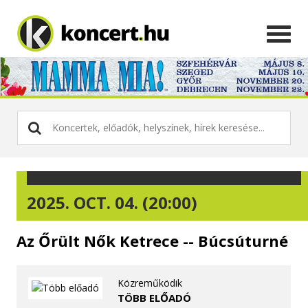
2025. OCT. 04. (20:00)
Az Őrült Nők Ketrece -- Búcsúturné
Közreműködik
TÖBB ELŐADÓ