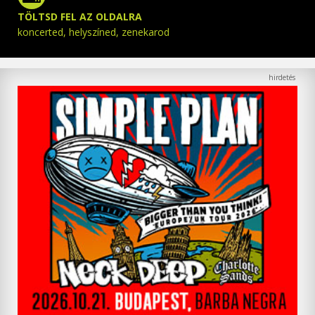
TÖLTSD FEL AZ OLDALRA
koncerted, helyszíned, zenekarod