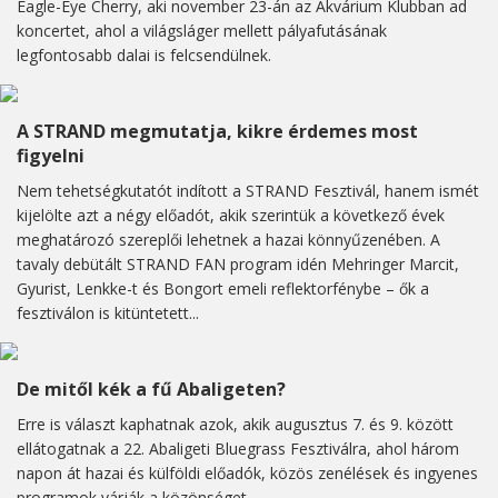
Eagle-Eye Cherry, aki november 23-án az Akvárium Klubban ad
koncertet, ahol a világsláger mellett pályafutásának
legfontosabb dalai is felcsendülnek.
A STRAND megmutatja, kikre érdemes most
figyelni
Nem tehetségkutatót indított a STRAND Fesztivál, hanem ismét
kijelölte azt a négy előadót, akik szerintük a következő évek
meghatározó szereplői lehetnek a hazai könnyűzenében. A
tavaly debütált STRAND FAN program idén Mehringer Marcit,
Gyurist, Lenkke-t és Bongort emeli reflektorfénybe – ők a
fesztiválon is kitüntetett...
De mitől kék a fű Abaligeten?
Erre is választ kaphatnak azok, akik augusztus 7. és 9. között
ellátogatnak a 22. Abaligeti Bluegrass Fesztiválra, ahol három
napon át hazai és külföldi előadók, közös zenélések és ingyenes
programok várják a közönséget.