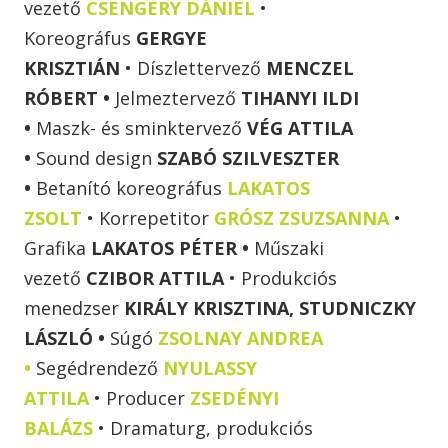
vezető
CSENGERY DÁNIEL
•
Koreográfus
GERGYE
KRISZTIÁN
• Díszlettervező
MENCZEL
RÓBERT •
Jelmeztervező
TIHANYI ILDI
•
Maszk- és sminktervező
VÉG ATTILA
•
Sound design
SZABÓ SZILVESZTER
•
Betanító koreográfus
LAKATOS
ZSOLT
• Korrepetitor
GRÓSZ ZSUZSANNA
•
Grafika
LAKATOS PÉTER •
Műszaki
vezető
CZIBOR ATTILA
• Produkciós
menedzser
KIRÁLY KRISZTINA, STUDNICZKY
LÁSZLÓ •
Súgó
ZSOLNAY ANDREA
•
Segédrendező
NYULASSY
ATTILA
• Producer
ZSEDÉNYI
BALÁZS
• Dramaturg, produkciós