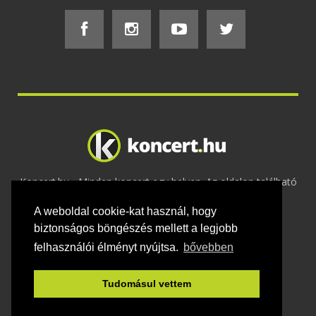
Koncert.hu - Minden koncert egy helyen. Az oldalon található
tartalmakat szerzői jogok védik © 2002 -
A weboldal cookie-kat használ, hogy
2020
Adatvédelem
-
ÁSZF
-
Felhasználási
feltételek
-
Webmaster
-
Kapcsolat és üzenet küldés
biztonságos böngészés mellett a legjobb
felhasználói élményt nyújtsa.
bővebben
Tudomásul vettem