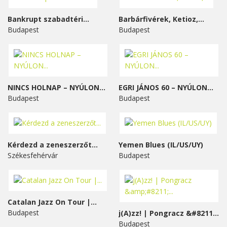
Bankrupt szabadtéri...
Barbárfivérek, Ketioz,...
Budapest
Budapest
NINCS HOLNAP – NYÚLON...
EGRI JÁNOS 60 – NYÚLON...
Budapest
Budapest
Kérdezd a zeneszerzőt...
Yemen Blues (IL/US/UY)
Székesfehérvár
Budapest
Catalan Jazz On Tour |...
Budapest
j(A)zz! | Pongracz &#8211;...
Budapest