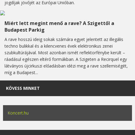
jogdíjak jövőjét az Európai Unióban.
Miért lett megint menő a rave? A Szigettől a
Budapest Parkig
A rave hosszú ideig sokak számára egyet jelentett az illegális
techno bulikkal és a kilencvenes évek elektronikus zenei
szubkultúrájával. Most azonban ismét reflektorfénybe került –
ráadásul egészen eltérő formákban. A Szigeten a Recirquel egy
látványos újcirkuszi előadásban idézi meg a rave szellemiségét,
míg a Budapest...
KÖVESS MINKET
Koncert.hu