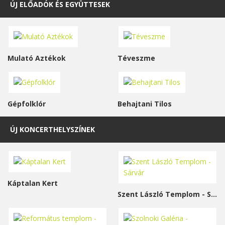
ÚJ ELŐADÓK ÉS EGYÜTTESEK
Mulató Aztékok
Téveszme
Gépfolklór
Behajtani Tilos
ÚJ KONCERTHELYSZÍNEK
Káptalan Kert
Szent László Templom - Sárvár