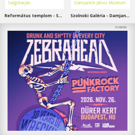
Református templom - Salgótarján
Szolnoki Galéria - Damjanich János Múzeum