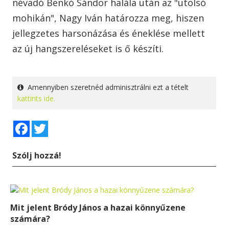
névadó Benkó Sándor halála után az "utolsó
mohikán", Nagy Iván határozza meg, hiszen
jellegzetes harsonázása és éneklése mellett
az új hangszereléseket is ő készíti.
Amennyiben szeretnéd adminisztrálni ezt a tételt
kattints ide.
Facebook
Twitter
Szólj hozzá!
Mit jelent Bródy János a hazai könnyűzene
számára?