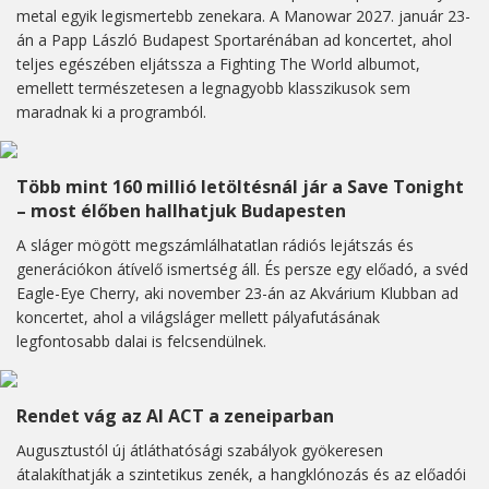
metal egyik legismertebb zenekara. A Manowar 2027. január 23-
án a Papp László Budapest Sportarénában ad koncertet, ahol
teljes egészében eljátssza a Fighting The World albumot,
emellett természetesen a legnagyobb klasszikusok sem
maradnak ki a programból.
Több mint 160 millió letöltésnál jár a Save Tonight
– most élőben hallhatjuk Budapesten
A sláger mögött megszámlálhatatlan rádiós lejátszás és
generációkon átívelő ismertség áll. És persze egy előadó, a svéd
Eagle-Eye Cherry, aki november 23-án az Akvárium Klubban ad
koncertet, ahol a világsláger mellett pályafutásának
legfontosabb dalai is felcsendülnek.
Rendet vág az AI ACT a zeneiparban
Augusztustól új átláthatósági szabályok gyökeresen
átalakíthatják a szintetikus zenék, a hangklónozás és az előadói