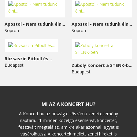
Apostol - Nem tudunk élni...
Apostol - Nem tudunk élni...
Sopron
Sopron
Rózsaszín Pitbull és...
Budapest
Zuboly koncert a STENK-ben
Budapest
MI AZ A KONCERT.HU?
A Koncert.hu az ország elsőszámú zenei esemény
naptára. Itt minden közelgő eseményt, koncertet,
fesztivált megtalálsz, amikre akár azonnal jegyet is
vásárolhatsz! A koncertek mellett zenei híreket is