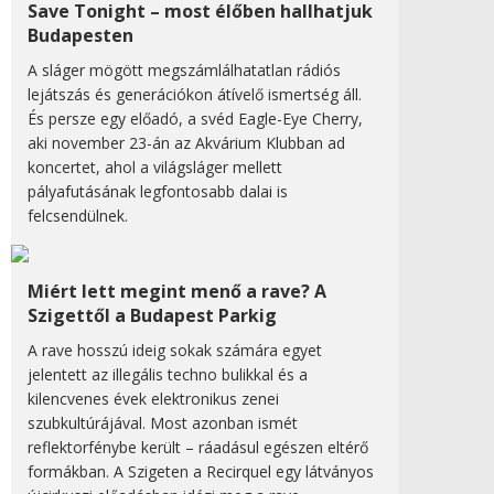
Save Tonight – most élőben hallhatjuk
Budapesten
A sláger mögött megszámlálhatatlan rádiós
lejátszás és generációkon átívelő ismertség áll.
És persze egy előadó, a svéd Eagle-Eye Cherry,
aki november 23-án az Akvárium Klubban ad
koncertet, ahol a világsláger mellett
pályafutásának legfontosabb dalai is
felcsendülnek.
Miért lett megint menő a rave? A
Szigettől a Budapest Parkig
A rave hosszú ideig sokak számára egyet
jelentett az illegális techno bulikkal és a
kilencvenes évek elektronikus zenei
szubkultúrájával. Most azonban ismét
reflektorfénybe került – ráadásul egészen eltérő
formákban. A Szigeten a Recirquel egy látványos