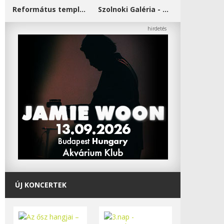
Református templom - Salgótarján
Szolnoki Galéria - Damjanich János Múzeum
ÚJ KONCERTEK