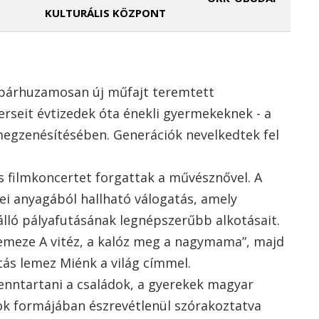
KULTURÁLIS KÖZPONT
l párhuzamosan új műfajt teremtett
rseit évtizedek óta énekli gyermekeknek - a
egzenésítésében. Generációk nevelkedtek fel
s filmkoncertet forgattak a művésznővel. A
nei anyagából hallható válogatás, amely
álló pályafutásának legnépszerűbb alkotásait.
lemeze A vitéz, a kalóz meg a nagymama”, majd
tás lemez Miénk a világ címmel.
enntartani a családok, a gyerekek magyar
lok formájában észrevétlenül szórakoztatva