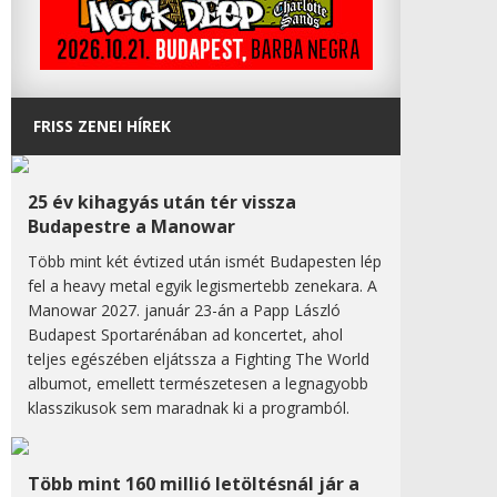
FRISS ZENEI HÍREK
25 év kihagyás után tér vissza
Budapestre a Manowar
Több mint két évtized után ismét Budapesten lép
fel a heavy metal egyik legismertebb zenekara. A
Manowar 2027. január 23-án a Papp László
Budapest Sportarénában ad koncertet, ahol
teljes egészében eljátssza a Fighting The World
albumot, emellett természetesen a legnagyobb
klasszikusok sem maradnak ki a programból.
Több mint 160 millió letöltésnál jár a