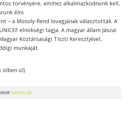
fontos törvényére, amihez alkalmazkodnunk kell,
runk élni.
nt – a Mosoly-Rend lovagjának választották. A
 UNICEF elnökségi tagja. A magyar állam Jászai
Magyar Köztársasági Tiszti Keresztjével,
eddigi munkáját.
 ölben ül)
tételt
kattints ide.