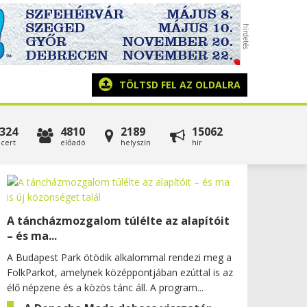
TÖLTSD FEL AZ OLDALRA
324
4810
2189
15062
cert
előadó
helyszín
hír
A táncházmozgalom túlélte az alapítóit
– és ma...
A Budapest Park ötödik alkalommal rendezi meg a
FolkParkot, amelynek középpontjában ezúttal is az
élő népzene és a közös tánc áll. A program...