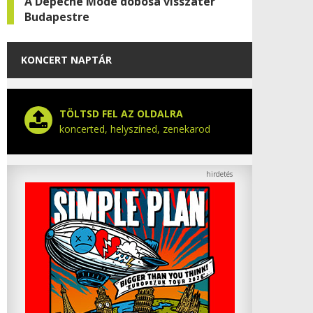
A Depeche Mode dobosa visszatér
Budapestre
KONCERT NAPTÁR
TÖLTSD FEL AZ OLDALRA
koncerted, helyszíned, zenekarod