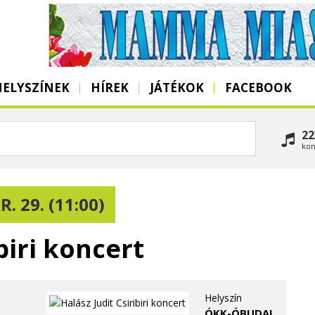
HELYSZÍNEK
HÍREK
JÁTÉKOK
FACEBOOK
22
kon
. 29. (11:00)
biri koncert
Helyszín
ÓKK-ÓBUDAI