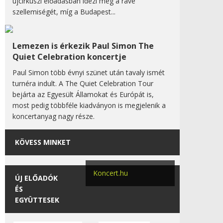
újcirkuszi előadásban idézi meg a rave
szellemiségét, míg a Budapest...
Lemezen is érkezik Paul Simon The
Quiet Celebration koncertje
Paul Simon több évnyi szünet után tavaly ismét
turnéra indult. A The Quiet Celebration Tour
bejárta az Egyesült Államokat és Európát is,
most pedig többféle kiadványon is megjelenik a
koncertanyag nagy része.
KÖVESS MINKET
Koncert.hu
ÚJ ELŐADÓK
ÉS
EGYÜTTESEK