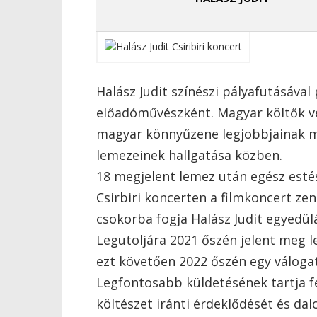
Halász Judit színészi pályafutásáva
előadóművészként. Magyar költők ve
magyar könnyűzene legjobbjainak m
lemezeinek hallgatása közben.
18 megjelent lemez után egész esté
Csirbiri koncerten a filmkoncert ze
csokorba fogja Halász Judit egyedül
Legutoljára 2021 őszén jelent meg 
ezt követően 2022 őszén egy váloga
Legfontosabb küldetésének tartja f
költészet iránti érdeklődését és da