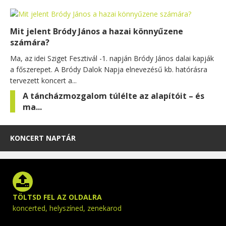
Mit jelent Bródy János a hazai könnyűzene
számára?
Ma, az idei Sziget Fesztivál -1. napján Bródy János dalai kapják
a főszerepet. A Bródy Dalok Napja elnevezésű kb. hatórásra
tervezett koncert a...
A táncházmozgalom túlélte az alapítóit – és
ma...
KONCERT NAPTÁR
TÖLTSD FEL AZ OLDALRA
koncerted, helyszíned, zenekarod