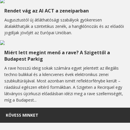
Rendet vág az AI ACT a zeneiparban
Augusztustól új átláthatósági szabályok gyökeresen
átalakíthatják a szintetikus zenék, a hangklónozás és az előadói
jogdíjak jövőjét az Európai Unióban.
Miért lett megint menő a rave? A Szigettől a
Budapest Parkig
A rave hosszú ideig sokak számára egyet jelentett az illegális
techno bulikkal és a kilencvenes évek elektronikus zenei
szubkultúrájával. Most azonban ismét reflektorfénybe került –
ráadásul egészen eltérő formákban. A Szigeten a Recirquel egy
látványos újcirkuszi előadásban idézi meg a rave szellemiségét,
míg a Budapest...
KÖVESS MINKET