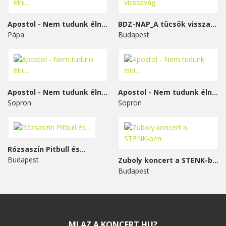
Apostol - Nem tudunk élni...
BDZ-NAP_A tücsök visszavág
Pápa
Budapest
Apostol - Nem tudunk élni...
Apostol - Nem tudunk élni...
Sopron
Sopron
Rózsaszín Pitbull és...
Budapest
Zuboly koncert a STENK-ben
Budapest
MI AZ A KONCERT.HU?