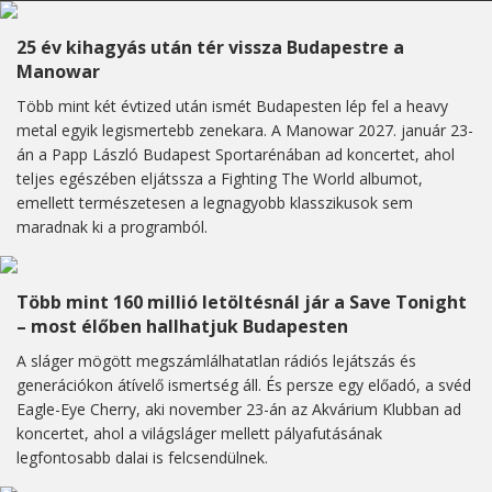
25 év kihagyás után tér vissza Budapestre a
Manowar
Több mint két évtized után ismét Budapesten lép fel a heavy
metal egyik legismertebb zenekara. A Manowar 2027. január 23-
án a Papp László Budapest Sportarénában ad koncertet, ahol
teljes egészében eljátssza a Fighting The World albumot,
emellett természetesen a legnagyobb klasszikusok sem
maradnak ki a programból.
Több mint 160 millió letöltésnál jár a Save Tonight
– most élőben hallhatjuk Budapesten
A sláger mögött megszámlálhatatlan rádiós lejátszás és
generációkon átívelő ismertség áll. És persze egy előadó, a svéd
Eagle-Eye Cherry, aki november 23-án az Akvárium Klubban ad
koncertet, ahol a világsláger mellett pályafutásának
legfontosabb dalai is felcsendülnek.