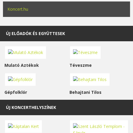
Koncert.hu
ÚJ ELŐADÓK ÉS EGYÜTTESEK
Mulató Aztékok
Téveszme
Gépfolklór
Behajtani Tilos
ÚJ KONCERTHELYSZÍNEK