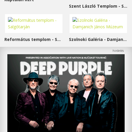
Szent László Templom - Sárvár
Református templom - Salgótarján
Szolnoki Galéria - Damjanich János Múzeum