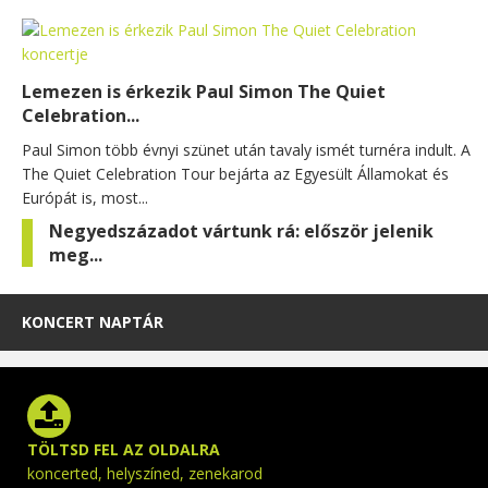
Lemezen is érkezik Paul Simon The Quiet
Celebration...
Paul Simon több évnyi szünet után tavaly ismét turnéra indult. A
The Quiet Celebration Tour bejárta az Egyesült Államokat és
Európát is, most...
Negyedszázadot vártunk rá: először jelenik
meg...
KONCERT NAPTÁR
TÖLTSD FEL AZ OLDALRA
koncerted, helyszíned, zenekarod