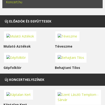
Koncert.hu
ÚJ ELŐADÓK ÉS EGYÜTTESEK
Mulató Aztékok
Téveszme
Gépfolklór
Behajtani Tilos
ÚJ KONCERTHELYSZÍNEK
Káptalan Kert