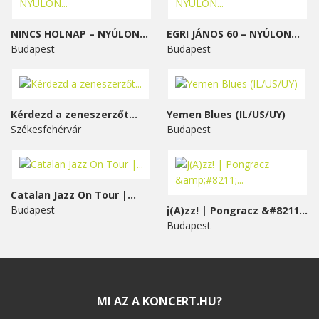
NINCS HOLNAP – NYÚLON...
EGRI JÁNOS 60 – NYÚLON...
Budapest
Budapest
Kérdezd a zeneszerzőt...
Yemen Blues (IL/US/UY)
Székesfehérvár
Budapest
Catalan Jazz On Tour |...
Budapest
j(A)zz! | Pongracz &#8211;...
Budapest
MI AZ A KONCERT.HU?