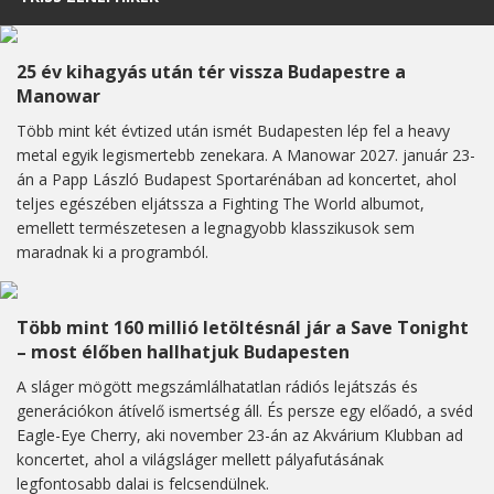
25 év kihagyás után tér vissza Budapestre a
Manowar
Több mint két évtized után ismét Budapesten lép fel a heavy
metal egyik legismertebb zenekara. A Manowar 2027. január 23-
án a Papp László Budapest Sportarénában ad koncertet, ahol
teljes egészében eljátssza a Fighting The World albumot,
emellett természetesen a legnagyobb klasszikusok sem
maradnak ki a programból.
Több mint 160 millió letöltésnál jár a Save Tonight
– most élőben hallhatjuk Budapesten
A sláger mögött megszámlálhatatlan rádiós lejátszás és
generációkon átívelő ismertség áll. És persze egy előadó, a svéd
Eagle-Eye Cherry, aki november 23-án az Akvárium Klubban ad
koncertet, ahol a világsláger mellett pályafutásának
legfontosabb dalai is felcsendülnek.