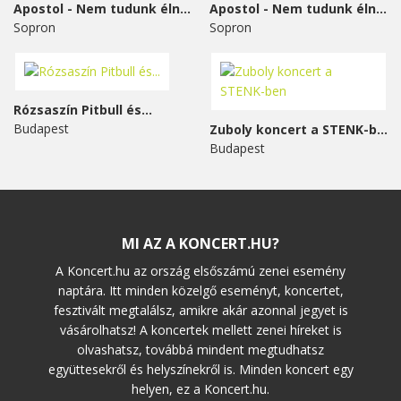
Apostol - Nem tudunk élni...
Apostol - Nem tudunk élni...
Sopron
Sopron
Rózsaszín Pitbull és...
Budapest
Zuboly koncert a STENK-ben
Budapest
MI AZ A KONCERT.HU?
A Koncert.hu az ország elsőszámú zenei esemény
naptára. Itt minden közelgő eseményt, koncertet,
fesztivált megtalálsz, amikre akár azonnal jegyet is
vásárolhatsz! A koncertek mellett zenei híreket is
olvashatsz, továbbá mindent megtudhatsz
együttesekről és helyszínekről is. Minden koncert egy
helyen, ez a Koncert.hu.