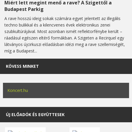
Miért lett megint menő a rave? A Szigettől a
Budapest Parkig
A rave hosszú ideig sokak számára egyet jelentett az illegális
techno bulikkal és a kilencvenes évek elektronikus zenei
szubkultúrájával. Most azonban ismét reflektorfénybe került –
ráadásul egészen eltérő formákban. A Szigeten a Recirquel egy
látványos újcirkuszi előadásban idézi meg a rave szellemiségét,
míg a Budapest...
KÖVESS MINKET
Koncert.hu
ÚJ ELŐADÓK ÉS EGYÜTTESEK