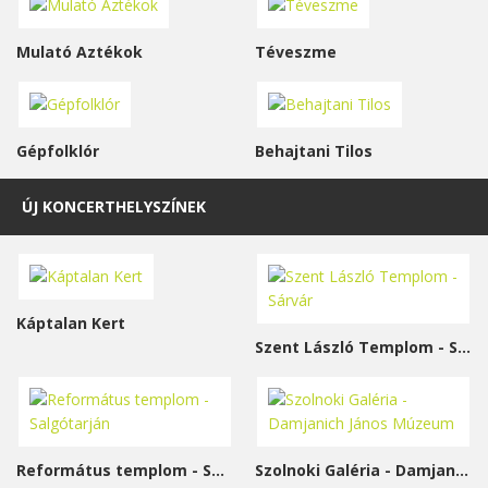
Mulató Aztékok
Téveszme
Gépfolklór
Behajtani Tilos
ÚJ KONCERTHELYSZÍNEK
Káptalan Kert
Szent László Templom - Sárvár
Református templom - Salgótarján
Szolnoki Galéria - Damjanich János Múzeum