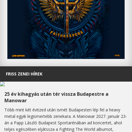
FRISS ZENEI HÍREK
25 év kihagyás után tér vissza Budapestre a
Manowar
Több mint két évtized után ismét Budapesten lép fel a heavy
metal egyik legismertebb zenekara. A Manowar 2027. január 23-
án a Papp László Budapest Sportarénában ad koncertet, ahol
teljes egészében eljátssza a Fighting The World albumot,