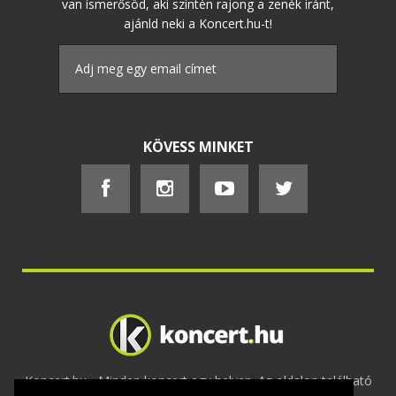
van ismerősöd, aki szintén rajong a zenék iránt,
ajánld neki a Koncert.hu-t!
KÖVESS MINKET
Koncert.hu - Minden koncert egy helyen. Az oldalon található