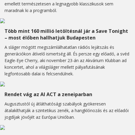
emellett természetesen a legnagyobb klasszikusok sem
maradnak ki a programból.
Több mint 160 millió letöltésnál jár a Save Tonight
– most élőben hallhatjuk Budapesten
A sláger mögött megszámlálhatatlan rádiós lejátszás és
generációkon átívelő ismertség áll. És persze egy előadó, a svéd
Eagle-Eye Cherry, aki november 23-án az Akvárium Klubban ad
koncertet, ahol a világsláger mellett pályafutásának
legfontosabb dalai is felcsendülnek.
Rendet vág az AI ACT a zeneiparban
Augusztustól új átláthatósági szabályok gyökeresen
átalakíthatják a szintetikus zenék, a hangklónozás és az előadói
jogdíjak jövőjét az Európai Unióban.