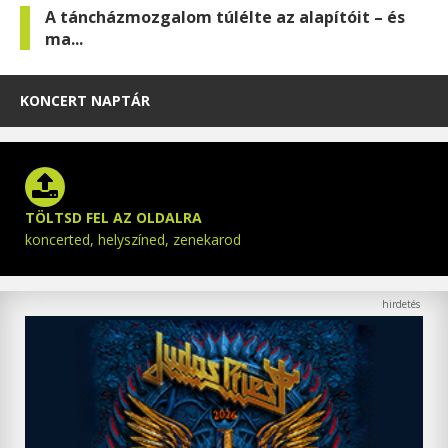
A táncházmozgalom túlélte az alapítóit – és
ma...
KONCERT NAPTÁR
TÖLTSD FEL AZ OLDALRA
koncerted, helyszíned, zenekarod