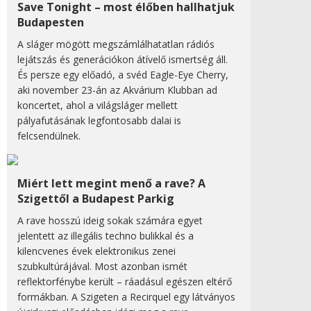
Save Tonight – most élőben hallhatjuk
Budapesten
A sláger mögött megszámlálhatatlan rádiós
lejátszás és generációkon átívelő ismertség áll.
És persze egy előadó, a svéd Eagle-Eye Cherry,
aki november 23-án az Akvárium Klubban ad
koncertet, ahol a világsláger mellett
pályafutásának legfontosabb dalai is
felcsendülnek.
Miért lett megint menő a rave? A
Szigettől a Budapest Parkig
A rave hosszú ideig sokak számára egyet
jelentett az illegális techno bulikkal és a
kilencvenes évek elektronikus zenei
szubkultúrájával. Most azonban ismét
reflektorfénybe került – ráadásul egészen eltérő
formákban. A Szigeten a Recirquel egy látványos