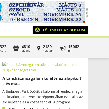
TÖLTSD FEL AZ OLDALRA
322
4810
2189
15062
cert
előadó
helyszín
hír
A táncházmozgalom túlélte az alapítóit
– és ma...
A Budapest Park ötödik alkalommal rendezi meg a
FolkParkot, amelynek középpontjában ezúttal is az
élő népzene és a közös tánc áll. A program...