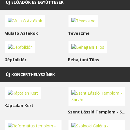
ÚJ ELŐADÓK ÉS EGYÜTTESEK
Mulató Aztékok
Téveszme
Gépfolklór
Behajtani Tilos
ÚJ KONCERTHELYSZÍNEK
Káptalan Kert
Szent László Templom - Sárvár