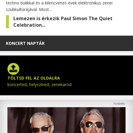
techno bulikkal és a kilencvenes évek elektronikus zenei
szubkultúrájával. Most...
Lemezen is érkezik Paul Simon The Quiet
Celebration...
KONCERT NAPTÁR
TÖLTSD FEL AZ OLDALRA
koncerted, helyszíned, zenekarod