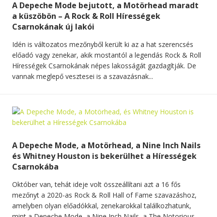
A Depeche Mode bejutott, a Motörhead maradt
a küszöbön – A Rock & Roll Hírességek
Csarnokának új lakói
Idén is változatos mezőnyből került ki az a hat szerencsés
előadó vagy zenekar, akik mostantól a legendás Rock & Roll
Hírességek Csarnokának népes lakosságát gazdagítják. De
vannak meglepő vesztesei is a szavazásnak...
A Depeche Mode, a Motörhead, a Nine Inch Nails
és Whitney Houston is bekerülhet a Hírességek
Csarnokába
Október van, tehát ideje volt összeállítani azt a 16 fős
mezőnyt a 2020-as Rock & Roll Hall of Fame szavazáshoz,
amelyben olyan előadókkal, zenekarokkal találkozhatunk,
mint a Depeche Mode, a Nine Inch Nails, a The Notorious