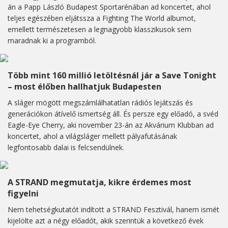
án a Papp László Budapest Sportarénában ad koncertet, ahol
teljes egészében eljátssza a Fighting The World albumot,
emellett természetesen a legnagyobb klasszikusok sem
maradnak ki a programból.
Több mint 160 millió letöltésnál jár a Save Tonight
– most élőben hallhatjuk Budapesten
A sláger mögött megszámlálhatatlan rádiós lejátszás és
generációkon átívelő ismertség áll. És persze egy előadó, a svéd
Eagle-Eye Cherry, aki november 23-án az Akvárium Klubban ad
koncertet, ahol a világsláger mellett pályafutásának
legfontosabb dalai is felcsendülnek.
A STRAND megmutatja, kikre érdemes most
figyelni
Nem tehetségkutatót indított a STRAND Fesztivál, hanem ismét
kijelölte azt a négy előadót, akik szerintük a következő évek