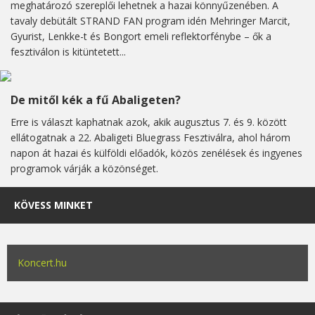
meghatározó szereplői lehetnek a hazai könnyűzenében. A
tavaly debütált STRAND FAN program idén Mehringer Marcit,
Gyurist, Lenkke-t és Bongort emeli reflektorfénybe – ők a
fesztiválon is kitüntetett...
De mitől kék a fű Abaligeten?
Erre is választ kaphatnak azok, akik augusztus 7. és 9. között
ellátogatnak a 22. Abaligeti Bluegrass Fesztiválra, ahol három
napon át hazai és külföldi előadók, közös zenélések és ingyenes
programok várják a közönséget.
KÖVESS MINKET
Koncert.hu