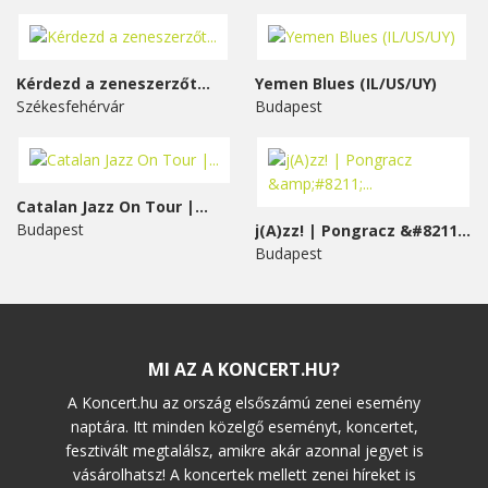
Kérdezd a zeneszerzőt...
Yemen Blues (IL/US/UY)
Székesfehérvár
Budapest
Catalan Jazz On Tour |...
Budapest
j(A)zz! | Pongracz &#8211;...
Budapest
MI AZ A KONCERT.HU?
A Koncert.hu az ország elsőszámú zenei esemény
naptára. Itt minden közelgő eseményt, koncertet,
fesztivált megtalálsz, amikre akár azonnal jegyet is
vásárolhatsz! A koncertek mellett zenei híreket is