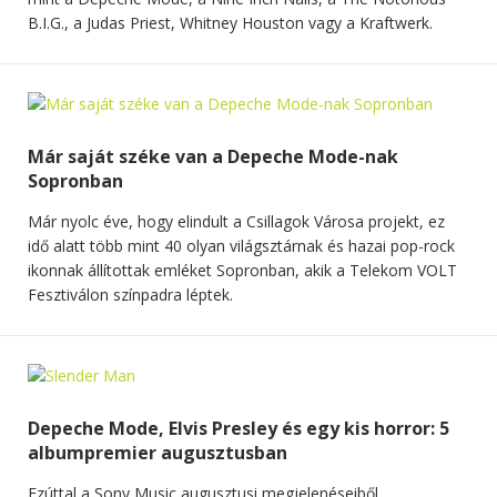
B.I.G., a Judas Priest, Whitney Houston vagy a Kraftwerk.
Már saját széke van a Depeche Mode-nak
Sopronban
Már nyolc éve, hogy elindult a Csillagok Városa projekt, ez
idő alatt több mint 40 olyan világsztárnak és hazai pop-rock
ikonnak állítottak emléket Sopronban, akik a Telekom VOLT
Fesztiválon színpadra léptek.
Depeche Mode, Elvis Presley és egy kis horror: 5
albumpremier augusztusban
Ezúttal a Sony Music augusztusi megjelenéseiből