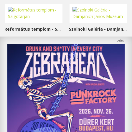
Református templom - Salgótarján
Szolnoki Galéria - Damjanich János Múzeum