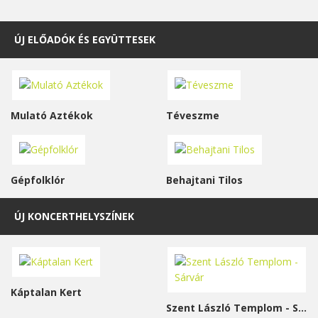
ÚJ ELŐADÓK ÉS EGYÜTTESEK
Mulató Aztékok
Téveszme
Gépfolklór
Behajtani Tilos
ÚJ KONCERTHELYSZÍNEK
Káptalan Kert
Szent László Templom - Sárvár