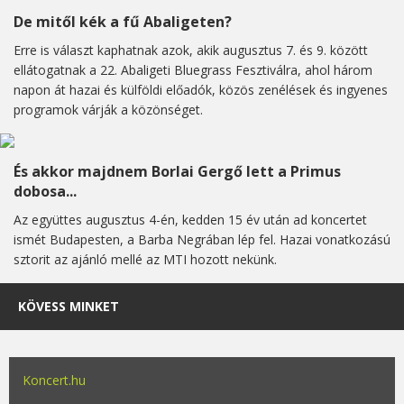
De mitől kék a fű Abaligeten?
Erre is választ kaphatnak azok, akik augusztus 7. és 9. között
ellátogatnak a 22. Abaligeti Bluegrass Fesztiválra, ahol három
napon át hazai és külföldi előadók, közös zenélések és ingyenes
programok várják a közönséget.
És akkor majdnem Borlai Gergő lett a Primus
dobosa...
Az együttes augusztus 4-én, kedden 15 év után ad koncertet
ismét Budapesten, a Barba Negrában lép fel. Hazai vonatkozású
sztorit az ajánló mellé az MTI hozott nekünk.
KÖVESS MINKET
Koncert.hu