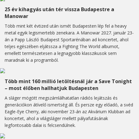
25 év kihagyás után tér vissza Budapestre a
Manowar
Több mint két évtized után ismét Budapesten lép fel a heavy
metal egyik legismertebb zenekara. A Manowar 2027. január 23-
án a Papp László Budapest Sportarénában ad koncertet, ahol
teljes egészében eljátssza a Fighting The World albumot,
emellett természetesen a legnagyobb klasszikusok sem
maradnak ki a programból.
Több mint 160 millió letöltésnál jár a Save Tonight
– most élőben hallhatjuk Budapesten
A sláger mögött megszámlálhatatlan rádiós lejátszás és
generációkon átívelő ismertség áll. És persze egy előadó, a svéd
Eagle-Eye Cherry, aki november 23-án az Akvárium Klubban ad
koncertet, ahol a világsláger mellett pályafutásának
legfontosabb dalai is felcsendülnek.