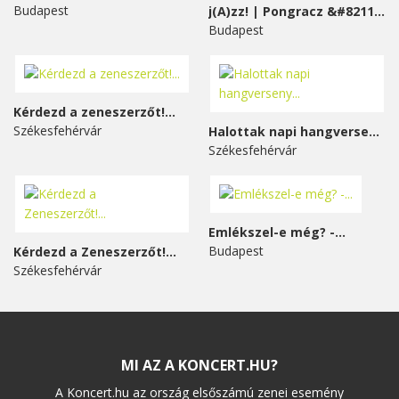
Budapest
j(A)zz! | Pongracz &#8211;...
Budapest
Kérdezd a zeneszerzőt!...
Székesfehérvár
Halottak napi hangverseny...
Székesfehérvár
Emlékszel-e még? -...
Budapest
Kérdezd a Zeneszerzőt!...
Székesfehérvár
MI AZ A KONCERT.HU?
A Koncert.hu az ország elsőszámú zenei esemény