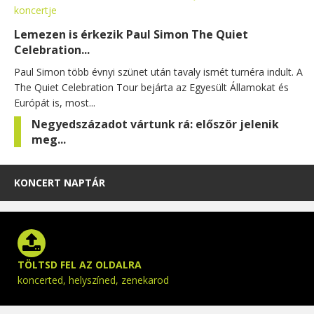
Lemezen is érkezik Paul Simon The Quiet
Celebration...
Paul Simon több évnyi szünet után tavaly ismét turnéra indult. A
The Quiet Celebration Tour bejárta az Egyesült Államokat és
Európát is, most...
Negyedszázadot vártunk rá: először jelenik
meg...
KONCERT NAPTÁR
TÖLTSD FEL AZ OLDALRA
koncerted, helyszíned, zenekarod