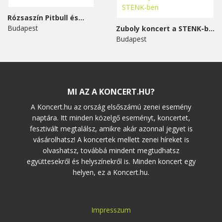
Rózsaszín Pitbull és...
Budapest
Zuboly koncert a STENK-ben
Budapest
MI AZ A KONCERT.HU?
A Koncert.hu az ország elsőszámú zenei esemény
naptára. Itt minden közelgő eseményt, koncertet,
fesztivált megtalálsz, amikre akár azonnal jegyet is
vásárolhatsz! A koncertek mellett zenei híreket is
olvashatsz, továbbá mindent megtudhatsz
együttesekről és helyszínekről is. Minden koncert egy
helyen, ez a Koncert.hu.
Impresszum