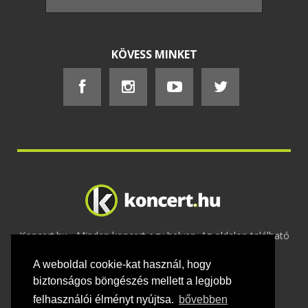
KÖVESS MINKET
Koncert.hu - Minden koncert egy helyen. Az oldalon található
tartalmakat szerzői jogok védik © 2002 -
A weboldal cookie-kat használ, hogy
2020
Adatvédelem
-
ÁSZF
-
Felhasználási
feltételek
-
Webmaster
-
Kapcsolat és üzenet küldés
biztonságos böngészés mellett a legjobb
felhasználói élményt nyújtsa.
bővebben