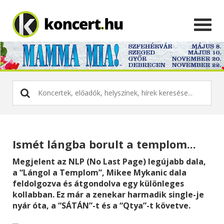
Ismét lángba borult a templom...
Megjelent az NLP (No Last Page) legújabb dala,
a “Lángol a Templom”, Mikee Mykanic dala
feldolgozva és átgondolva egy különleges
kollabban. Ez már a zenekar harmadik single-je
nyár óta, a “SÁTÁN”-t és a “Qtya”-t követve.