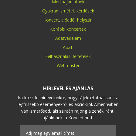
Médiaajánlatunk
Gyakran ismételt kérdések
Koncert
,
előadó
,
helyszín
Korábbi koncertek
Adatvédelem
ÁSZF
Felhasználási feltételek
Webmaster
HÍRLEVÉL ÉS AJÁNLÁS
Iratkozz fel hírlevelünkre, hogy tájékoztathassunk a
legfrissebb eseményekről és akciókról. Amennyiben
van ismerősöd, aki szintén rajong a zenék iránt,
ajánld neki a Koncert.hu-t!