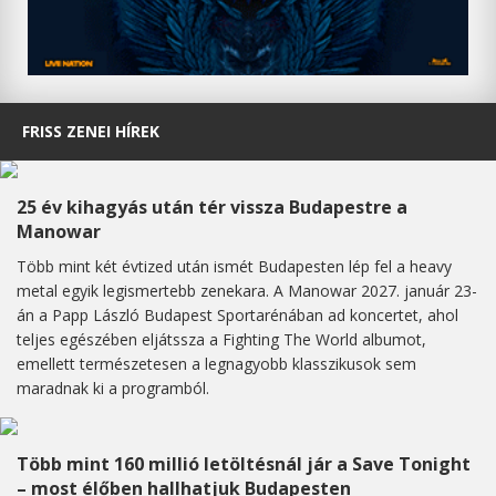
FRISS ZENEI HÍREK
25 év kihagyás után tér vissza Budapestre a
Manowar
Több mint két évtized után ismét Budapesten lép fel a heavy
metal egyik legismertebb zenekara. A Manowar 2027. január 23-
án a Papp László Budapest Sportarénában ad koncertet, ahol
teljes egészében eljátssza a Fighting The World albumot,
emellett természetesen a legnagyobb klasszikusok sem
maradnak ki a programból.
Több mint 160 millió letöltésnál jár a Save Tonight
– most élőben hallhatjuk Budapesten