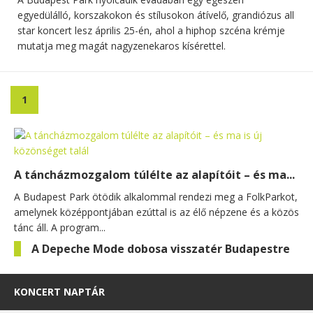
egyedülálló, korszakokon és stílusokon átívelő, grandiózus all
star koncert lesz április 25-én, ahol a hiphop szcéna krémje
mutatja meg magát nagyzenekaros kísérettel.
1
A táncházmozgalom túlélte az alapítóit – és ma...
A Budapest Park ötödik alkalommal rendezi meg a FolkParkot,
amelynek középpontjában ezúttal is az élő népzene és a közös
tánc áll. A program...
A Depeche Mode dobosa visszatér Budapestre
KONCERT NAPTÁR