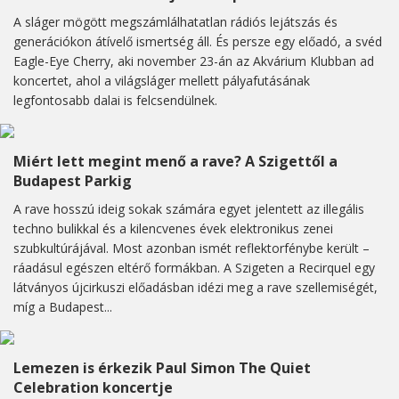
A sláger mögött megszámlálhatatlan rádiós lejátszás és
generációkon átívelő ismertség áll. És persze egy előadó, a svéd
Eagle-Eye Cherry, aki november 23-án az Akvárium Klubban ad
koncertet, ahol a világsláger mellett pályafutásának
legfontosabb dalai is felcsendülnek.
Miért lett megint menő a rave? A Szigettől a
Budapest Parkig
A rave hosszú ideig sokak számára egyet jelentett az illegális
techno bulikkal és a kilencvenes évek elektronikus zenei
szubkultúrájával. Most azonban ismét reflektorfénybe került –
ráadásul egészen eltérő formákban. A Szigeten a Recirquel egy
látványos újcirkuszi előadásban idézi meg a rave szellemiségét,
míg a Budapest...
Lemezen is érkezik Paul Simon The Quiet
Celebration koncertje