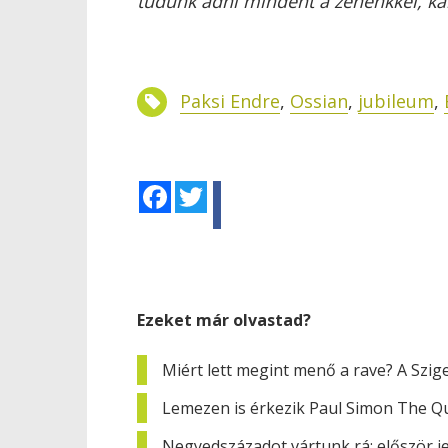
tudunk adni mindent a zenénkkel, ka
Paksi Endre
,
Ossian
,
jubileum
,
Facebook
Twitter
Ezeket már olvastad?
Miért lett megint menő a rave? A Szig
Lemezen is érkezik Paul Simon The Qu
Negyedszázadot vártunk rá: először j