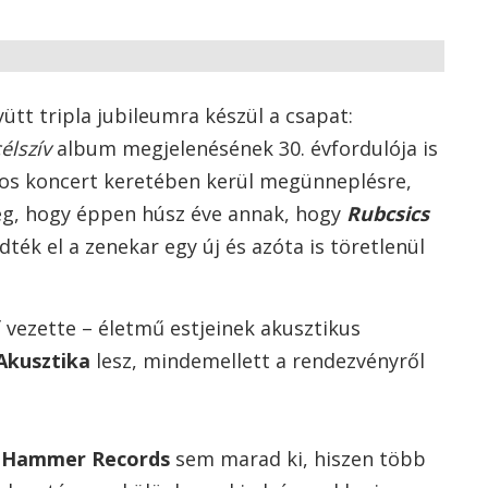
tt tripla jubileumra készül a csapat:
élszív
album megjelenésének 30. évfordulója is
os koncert keretében kerül megünneplésre,
g, hogy éppen húsz éve annak, hogy
Rubcsics
ték el a zenekar egy új és azóta is töretlenül
 vezette – életmű estjeinek akusztikus
Akusztika
lesz, mindemellett a rendezvényről
a
Hammer Records
sem marad ki, hiszen több