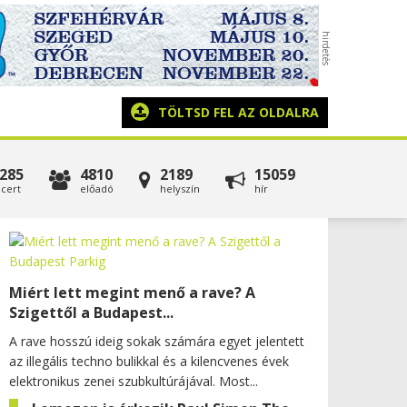
TÖLTSD FEL AZ OLDALRA
285
4810
2189
15059
cert
előadó
helyszín
hír
Miért lett megint menő a rave? A
Szigettől a Budapest...
A rave hosszú ideig sokak számára egyet jelentett
az illegális techno bulikkal és a kilencvenes évek
elektronikus zenei szubkultúrájával. Most...