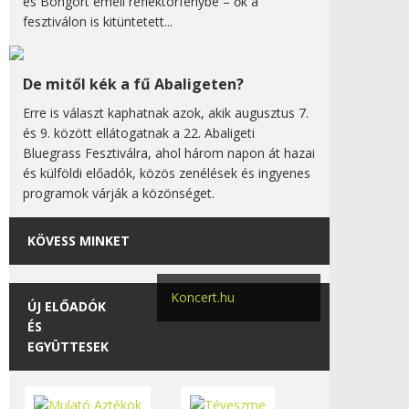
és Bongort emeli reflektorfénybe – ők a
fesztiválon is kitüntetett...
De mitől kék a fű Abaligeten?
Erre is választ kaphatnak azok, akik augusztus 7.
és 9. között ellátogatnak a 22. Abaligeti
Bluegrass Fesztiválra, ahol három napon át hazai
és külföldi előadók, közös zenélések és ingyenes
programok várják a közönséget.
KÖVESS MINKET
Koncert.hu
ÚJ ELŐADÓK
ÉS
EGYÜTTESEK