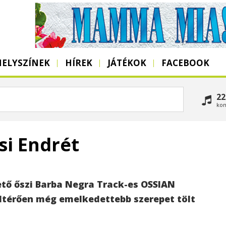
HELYSZÍNEK
HÍREK
JÁTÉKOK
FACEBOOK
22
kon
si Endrét
ő őszi Barba Negra Track-es OSSIAN
eltérően még emelkedettebb szerepet tölt