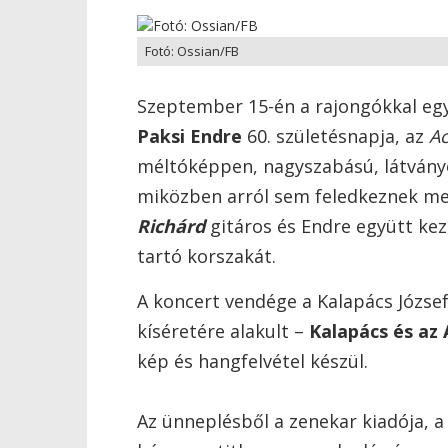
Fotó: Ossian/FB
Szeptember 15-én a rajongókkal együ
Paksi Endre
60. születésnapja, az
Ac
méltóképpen, nagyszabású, látvány
miközben arról sem feledkeznek me
Richárd
gitáros és Endre együtt kezd
tartó korszakát.
A koncert vendége a Kalapács József
kíséretére alakult –
Kalapács és az 
kép és hangfelvétel készül.
Az ünneplésből a zenekar kiadója, 