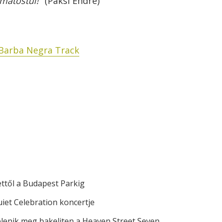
matostul!
" (Paksi Endre)
Barba Negra Track
ettől a Budapest Parkig
iet Celebration koncertje
elenik meg bakeliten a Heaven Street Seven