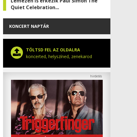
Lemezen is érkezik Paul Simon The
Quiet Celebration...
KONCERT NAPTÁR
TÖLTSD FEL AZ OLDALRA
koncerted, helyszíned, zenekarod