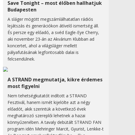
Save Tonight – most élőben hallhatjuk
Budapesten
A sláger mögött megszámlálhatatlan rádiós
lejátszás és generációkon átívelő ismertség áll.
És persze egy előadó, a svéd Eagle-Eye Cherry,
aki november 23-án az Akvárium Klubban ad
koncertet, ahol a világsláger mellett
pályafutásának legfontosabb dalai is
felcsendülnek.
A STRAND megmutatja, kikre érdemes
most figyelni
Nem tehetségkutatót indított a STRAND
Fesztivál, hanem ismét kijelölte azt a négy
előadót, akik szerintük a következő évek
meghatározó szereplői lehetnek a hazai
könnyűzenében. A tavaly debütált STRAND FAN
program idén Mehringer Marcit, Gyurist, Lenkke-t