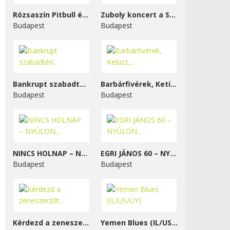
Rózsaszín Pitbull és...
Zuboly koncert a STENK-ben
Budapest
Budapest
Bankrupt szabadtéri...
Barbárfivérek, Ketioz,...
Budapest
Budapest
NINCS HOLNAP – NYÚLON...
EGRI JÁNOS 60 – NYÚLON...
Budapest
Budapest
Kérdezd a zeneszerzőt...
Yemen Blues (IL/US/UY)