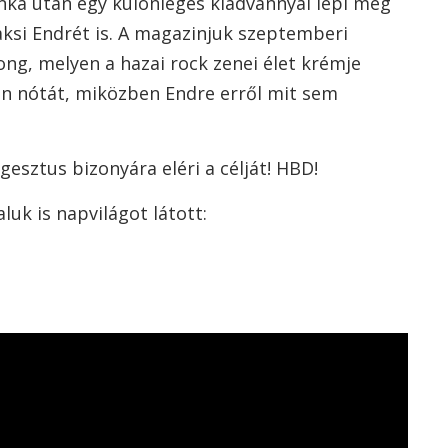
ka után egy különleges kiadvánnyal lepi meg
ksi Endrét is. A magazinjuk szeptemberi
ong, melyen a hazai rock zenei élet krémje
ian nótát, miközben Endre erről mit sem
gesztus bizonyára eléri a célját! HBD!
uk is napvilágot látott: