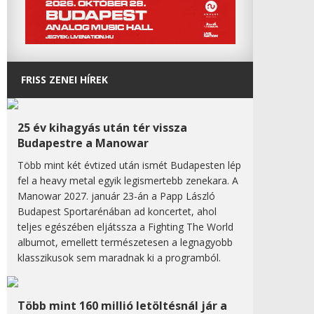
FRISS ZENEI HÍREK
25 év kihagyás után tér vissza
Budapestre a Manowar
Több mint két évtized után ismét Budapesten lép
fel a heavy metal egyik legismertebb zenekara. A
Manowar 2027. január 23-án a Papp László
Budapest Sportarénában ad koncertet, ahol
teljes egészében eljátssza a Fighting The World
albumot, emellett természetesen a legnagyobb
klasszikusok sem maradnak ki a programból.
Több mint 160 millió letöltésnál jár a