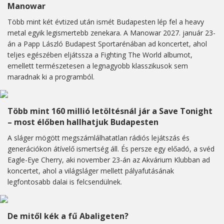
Manowar
Több mint két évtized után ismét Budapesten lép fel a heavy
metal egyik legismertebb zenekara. A Manowar 2027. január 23-
án a Papp László Budapest Sportarénában ad koncertet, ahol
teljes egészében eljátssza a Fighting The World albumot,
emellett természetesen a legnagyobb klasszikusok sem
maradnak ki a programból.
Több mint 160 millió letöltésnál jár a Save Tonight
– most élőben hallhatjuk Budapesten
A sláger mögött megszámlálhatatlan rádiós lejátszás és
generációkon átívelő ismertség áll. És persze egy előadó, a svéd
Eagle-Eye Cherry, aki november 23-án az Akvárium Klubban ad
koncertet, ahol a világsláger mellett pályafutásának
legfontosabb dalai is felcsendülnek.
De mitől kék a fű Abaligeten?