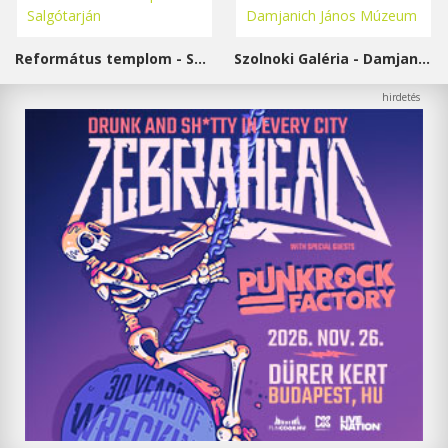
Református templom - Salgótarján
Szolnoki Galéria - Damjanich János Múzeum