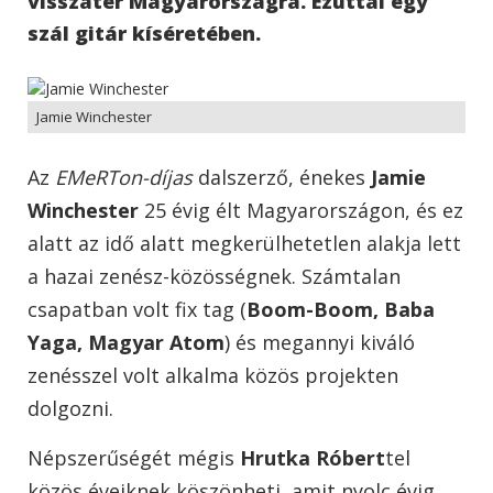
visszatér Magyarországra. Ezúttal egy
szál gitár kíséretében.
Jamie Winchester
Az
EMeRTon-díjas
dalszerző, énekes
Jamie
Winchester
25 évig élt Magyarországon, és ez
alatt az idő alatt megkerülhetetlen alakja lett
a hazai zenész-közösségnek. Számtalan
csapatban volt fix tag (
Boom-Boom, Baba
Yaga, Magyar Atom
) és megannyi kiváló
zenésszel volt alkalma közös projekten
dolgozni.
Népszerűségét mégis
Hrutka Róbert
tel
közös éveiknek köszönheti, amit nyolc évig