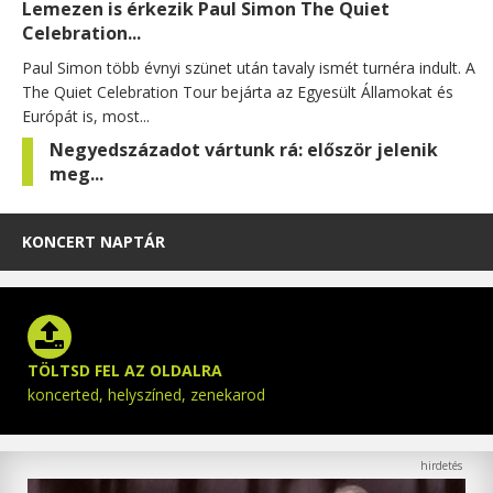
Lemezen is érkezik Paul Simon The Quiet
Celebration...
Paul Simon több évnyi szünet után tavaly ismét turnéra indult. A
The Quiet Celebration Tour bejárta az Egyesült Államokat és
Európát is, most...
Negyedszázadot vártunk rá: először jelenik
meg...
KONCERT NAPTÁR
TÖLTSD FEL AZ OLDALRA
koncerted, helyszíned, zenekarod