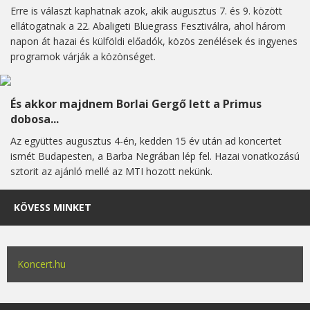
Erre is választ kaphatnak azok, akik augusztus 7. és 9. között
ellátogatnak a 22. Abaligeti Bluegrass Fesztiválra, ahol három
napon át hazai és külföldi előadók, közös zenélések és ingyenes
programok várják a közönséget.
És akkor majdnem Borlai Gergő lett a Primus
dobosa...
Az együttes augusztus 4-én, kedden 15 év után ad koncertet
ismét Budapesten, a Barba Negrában lép fel. Hazai vonatkozású
sztorit az ajánló mellé az MTI hozott nekünk.
KÖVESS MINKET
Koncert.hu