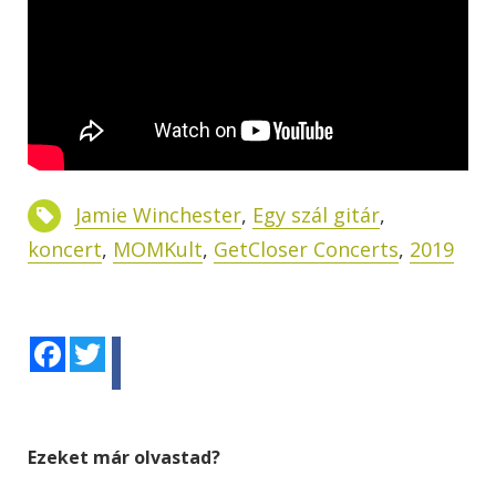
Jamie Winchester
,
Egy szál gitár
,
koncert
,
MOMKult
,
GetCloser Concerts
,
2019
Facebook
Twitter
Ezeket már olvastad?