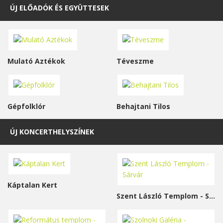
ÚJ ELŐADÓK ÉS EGYÜTTESEK
Mulató Aztékok
Téveszme
Gépfolklór
Behajtani Tilos
ÚJ KONCERTHELYSZÍNEK
Káptalan Kert
Szent László Templom - Sárvár