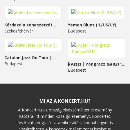
Kérdezd a zeneszerzőt...
Yemen Blues (IL/US/UY)
Székesfehérvár
Budapest
Catalan Jazz On Tour |...
Budapest
j(A)zz! | Pongracz &#8211;...
Budapest
MI AZ A KONCERT.HU?
A Koncert.hu az ország elsőszámú zenei esemény
naptára. Itt minden közelgő eseményt, koncertet,
fesztivált megtalálsz, amikre akár azonnal jegyet is
vásárolhatsz! A koncertek mellett zenei híreket is