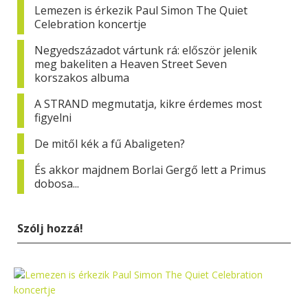
Lemezen is érkezik Paul Simon The Quiet
Celebration koncertje
Negyedszázadot vártunk rá: először jelenik
meg bakeliten a Heaven Street Seven
korszakos albuma
A STRAND megmutatja, kikre érdemes most
figyelni
De mitől kék a fű Abaligeten?
És akkor majdnem Borlai Gergő lett a Primus
dobosa...
Szólj hozzá!