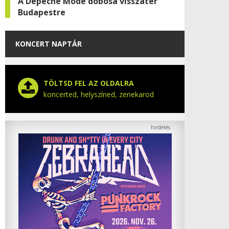
A Depeche Mode dobosa visszatér
Budapestre
KONCERT NAPTÁR
TÖLTSD FEL AZ OLDALRA
koncerted, helyszíned, zenekarod