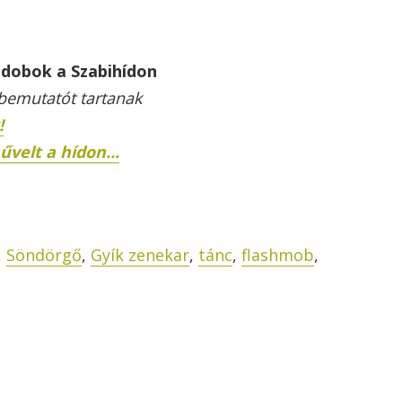
ndobok a Szabihídon
bemutatót tartanak
!
űvelt a hídon...
,
Söndörgő
,
Gyík zenekar
,
tánc
,
flashmob
,