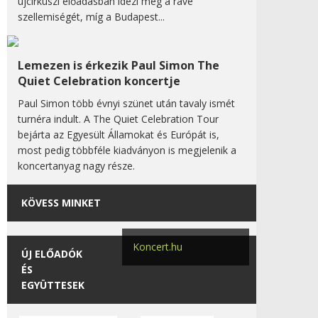
újcirkuszi előadásban idézi meg a rave
szellemiségét, míg a Budapest...
Lemezen is érkezik Paul Simon The
Quiet Celebration koncertje
Paul Simon több évnyi szünet után tavaly ismét
turnéra indult. A The Quiet Celebration Tour
bejárta az Egyesült Államokat és Európát is,
most pedig többféle kiadványon is megjelenik a
koncertanyag nagy része.
KÖVESS MINKET
Koncert.hu
ÚJ ELŐADÓK
ÉS
EGYÜTTESEK