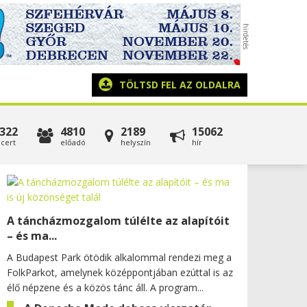
TÖLTSD FEL AZ OLDALRA
322
4810
2189
15062
cert
előadó
helyszín
hír
A táncházmozgalom túlélte az alapítóit
– és ma...
A Budapest Park ötödik alkalommal rendezi meg a
FolkParkot, amelynek középpontjában ezúttal is az
élő népzene és a közös tánc áll. A program...