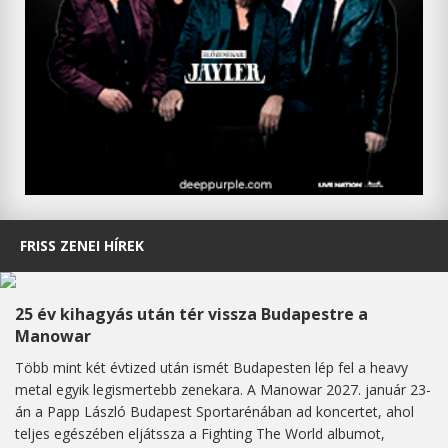
FRISS ZENEI HÍREK
25 év kihagyás után tér vissza Budapestre a
Manowar
Több mint két évtized után ismét Budapesten lép fel a heavy
metal egyik legismertebb zenekara. A Manowar 2027. január 23-
án a Papp László Budapest Sportarénában ad koncertet, ahol
teljes egészében eljátssza a Fighting The World albumot,