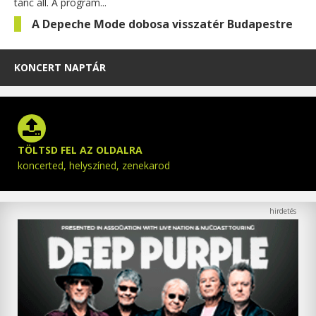
tánc áll. A program...
A Depeche Mode dobosa visszatér Budapestre
KONCERT NAPTÁR
TÖLTSD FEL AZ OLDALRA
koncerted, helyszíned, zenekarod