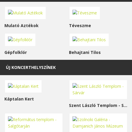
Mulató Aztékok
Téveszme
Gépfolklór
Behajtani Tilos
ÚJ KONCERTHELYSZÍNEK
Káptalan Kert
Szent László Templom - Sárvár