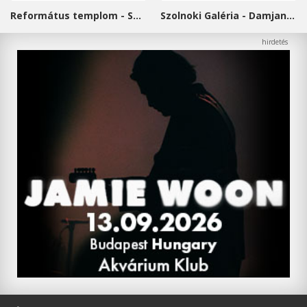
Református templom - Salgótarján
Szolnoki Galéria - Damjanich János Múzeum