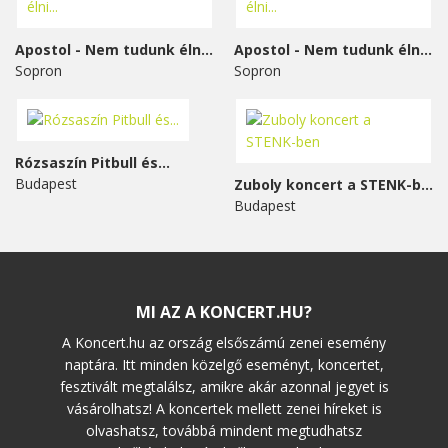
Apostol - Nem tudunk élni...
Apostol - Nem tudunk élni...
Sopron
Sopron
Rózsaszín Pitbull és...
Budapest
Zuboly koncert a STENK-ben
Budapest
MI AZ A KONCERT.HU?
A Koncert.hu az ország elsőszámú zenei esemény
naptára. Itt minden közelgő eseményt, koncertet,
fesztivált megtalálsz, amikre akár azonnal jegyet is
vásárolhatsz! A koncertek mellett zenei híreket is
olvashatsz, továbbá mindent megtudhatsz