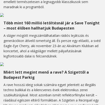
emellett természetesen a legnagyobb klasszikusok sem
maradnak ki a programból.
Több mint 160 millió letöltésnál jár a Save Tonight
– most élőben hallhatjuk Budapesten
A sláger mögött megszámlálhatatlan rádiós lejátszás és
generációkon átívelő ismertség áll. És persze egy előadó, a svéd
Eagle-Eye Cherry, aki november 23-án az Akvárium Klubban ad
koncertet, ahol a világsláger mellett pályafutásának
legfontosabb dalai is felcsendülnek.
Miért lett megint menő a rave? A Szigettől a
Budapest Parkig
A rave hosszú ideig sokak számára egyet jelentett az illegális
techno bulikkal és a kilencvenes évek elektronikus zenei
szubkultúrájával. Most azonban ismét reflektorfénybe került –
ráadásul egészen eltérő formákban. A Szigeten a Recirquel egy