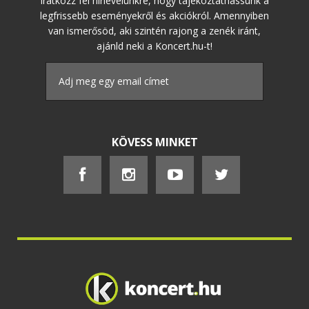
Iratkozz fel hírlevelünkre, hogy tájékoztathassunk a
legfrissebb eseményekről és akciókról. Amennyiben
van ismerősöd, aki szintén rajong a zenék iránt,
ajánld neki a Koncert.hu-t!
KÖVESS MINKET