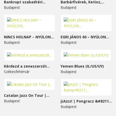
Bankrupt szabadtéri...
Barbárfivérek, Ketioz,...
Budapest
Budapest
NINCS HOLNAP – NYÚLON...
EGRI JÁNOS 60 – NYÚLON...
Budapest
Budapest
Kérdezd a zeneszerzőt...
Yemen Blues (IL/US/UY)
Székesfehérvár
Budapest
Catalan Jazz On Tour |...
Budapest
j(A)zz! | Pongracz &#8211;...
Budapest