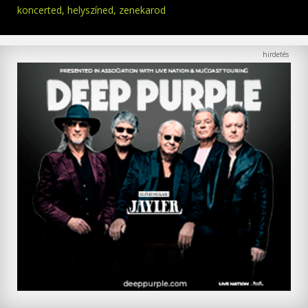
koncerted, helyszíned, zenekarod