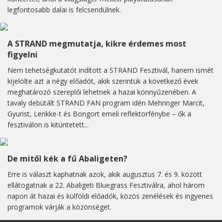
legfontosabb dalai is felcsendülnek.
A STRAND megmutatja, kikre érdemes most
figyelni
Nem tehetségkutatót indított a STRAND Fesztivál, hanem ismét
kijelölte azt a négy előadót, akik szerintük a következő évek
meghatározó szereplői lehetnek a hazai könnyűzenében. A
tavaly debütált STRAND FAN program idén Mehringer Marcit,
Gyurist, Lenkke-t és Bongort emeli reflektorfénybe – ők a
fesztiválon is kitüntetett...
De mitől kék a fű Abaligeten?
Erre is választ kaphatnak azok, akik augusztus 7. és 9. között
ellátogatnak a 22. Abaligeti Bluegrass Fesztiválra, ahol három
napon át hazai és külföldi előadók, közös zenélések és ingyenes
programok várják a közönséget.