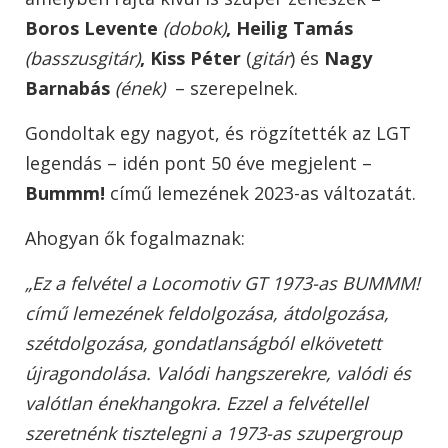
Boros Levente
(dobok)
,
Heilig Tamás
(basszusgitár)
, Kiss Péter
(
gitár
) és
Nagy
Barnabás
(ének)
– szerepelnek.
Gondoltak egy nagyot, és rögzítették az LGT
legendás – idén pont 50 éve megjelent –
Bummm!
című lemezének 2023-as változatát.
Ahogyan ők fogalmaznak:
„Ez a felvétel a Locomotiv GT 1973-as BUMMM!
című lemezének feldolgozása, átdolgozása,
szétdolgozása, gondatlanságból elkövetett
újragondolása. Valódi hangszerekre, valódi és
valótlan énekhangokra. Ezzel a felvétellel
szeretnénk tisztelegni a 1973-as szupergroup