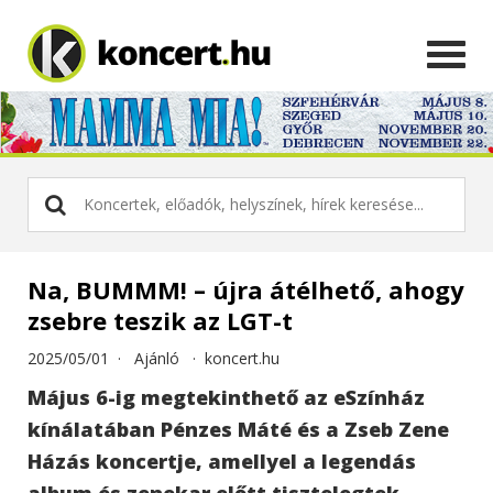
Na, BUMMM! – újra átélhető, ahogy
zsebre teszik az LGT-t
2025/05/01 ·
Ajánló
·
koncert.hu
Május 6-ig megtekinthető az eSzínház
kínálatában Pénzes Máté és a Zseb Zene
Házás koncertje, amellyel a legendás
album és zenekar előtt tisztelegtek.