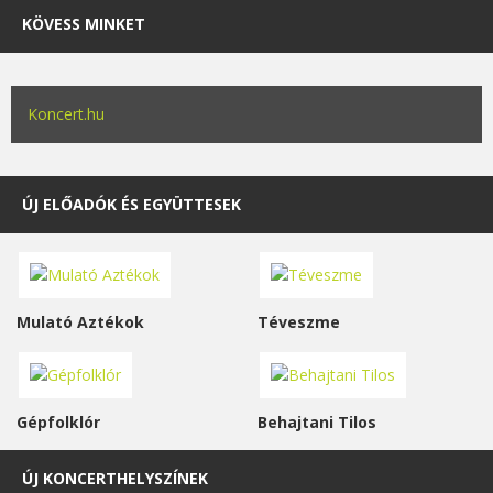
KÖVESS MINKET
Koncert.hu
ÚJ ELŐADÓK ÉS EGYÜTTESEK
Mulató Aztékok
Téveszme
Gépfolklór
Behajtani Tilos
ÚJ KONCERTHELYSZÍNEK