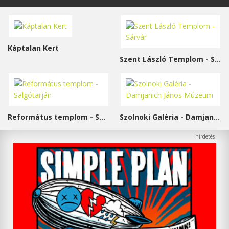
Káptalan Kert
Szent László Templom - Sárvár
Református templom - Salgótarján
Szolnoki Galéria - Damjanich János Múzeum