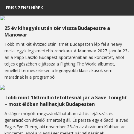
FRISS ZENEI HÍREK
25 év kihagyás után tér vissza Budapestre a
Manowar
Több mint két évtized után ismét Budapesten lép fel a heavy
metal egyik legismertebb zenekara. A Manowar 2027. január 23-
án a Papp László Budapest Sportarénában ad koncertet, ahol
teljes egészében eljátssza a Fighting The World albumot,
emellett természetesen a legnagyobb klasszikusok sem
maradnak ki a programból.
Több mint 160 millió letöltésnál jár a Save Tonight
– most élőben hallhatjuk Budapesten
A sláger mögött megszámlálhatatlan rádiós lejátszás és
generációkon átívelő ismertség áll. És persze egy előadó, a svéd
Eagle-Eye Cherry, aki november 23-án az Akvárium Klubban ad
koncertet, ahol a világsláger mellett pályafutásának