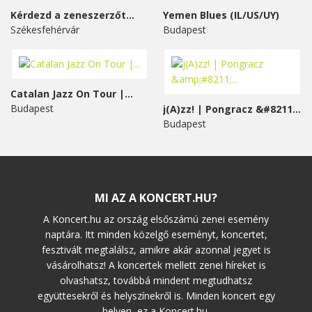
Kérdezd a zeneszerzőt...
Yemen Blues (IL/US/UY)
Székesfehérvár
Budapest
Catalan Jazz On Tour |...
Budapest
j(A)zz! | Pongracz &#8211;...
Budapest
MI AZ A KONCERT.HU?
A Koncert.hu az ország elsőszámú zenei esemény
naptára. Itt minden közelgő eseményt, koncertet,
fesztivált megtalálsz, amikre akár azonnal jegyet is
vásárolhatsz! A koncertek mellett zenei híreket is
olvashatsz, továbbá mindent megtudhatsz
együttesekről és helyszínekről is. Minden koncert egy
helyen, ez a Koncert.hu.