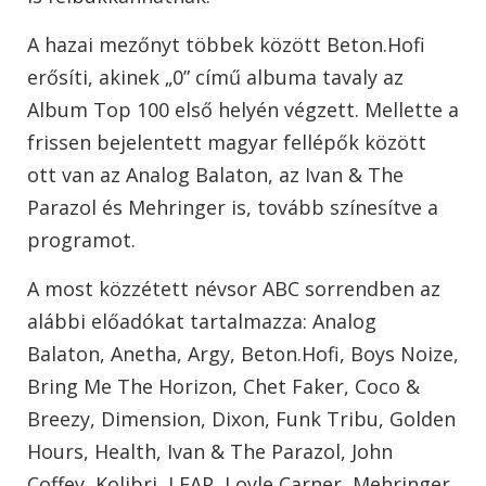
A hazai mezőnyt többek között Beton.Hofi
erősíti, akinek „0” című albuma tavaly az
Album Top 100 első helyén végzett. Mellette a
frissen bejelentett magyar fellépők között
ott van az Analog Balaton, az Ivan & The
Parazol és Mehringer is, tovább színesítve a
programot.
A most közzétett névsor ABC sorrendben az
alábbi előadókat tartalmazza: Analog
Balaton, Anetha, Argy, Beton.Hofi, Boys Noize,
Bring Me The Horizon, Chet Faker, Coco &
Breezy, Dimension, Dixon, Funk Tribu, Golden
Hours, Health, Ivan & The Parazol, John
Coffey, Kolibri, LEAP, Loyle Carner, Mehringer,