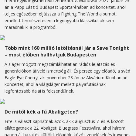
metal egyik legismertebb zenekara. A Manowar 2027. január 23-
án a Papp László Budapest Sportarénában ad koncertet, ahol
teljes egészében eljátssza a Fighting The World albumot,
emellett természetesen a legnagyobb klasszikusok sem
maradnak ki a programból.
Több mint 160 millió letöltésnál jár a Save Tonight
– most élőben hallhatjuk Budapesten
A sláger mögött megszámlálhatatlan rádiós lejátszás és
generációkon átívelő ismertség áll. És persze egy előadó, a svéd
Eagle-Eye Cherry, aki november 23-án az Akvárium Klubban ad
koncertet, ahol a világsláger mellett pályafutásának
legfontosabb dalai is felcsendülnek.
De mitől kék a fű Abaligeten?
Erre is választ kaphatnak azok, akik augusztus 7. és 9. között
ellátogatnak a 22. Abaligeti Bluegrass Fesztiválra, ahol három
napon át hazai és külföldi előadók, közös zenélések és ingyenes