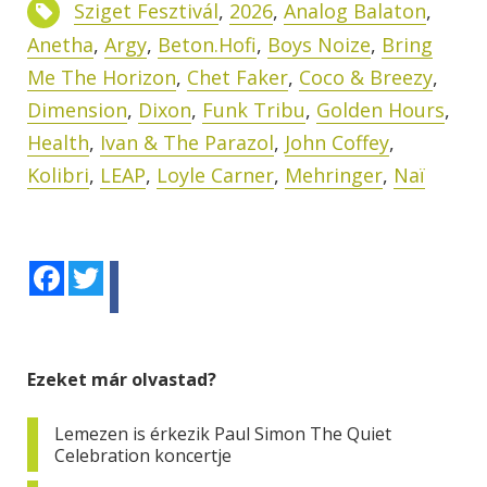
Sziget Fesztivál
,
2026
,
Analog Balaton
,
Anetha
,
Argy
,
Beton.Hofi
,
Boys Noize
,
Bring
Me The Horizon
,
Chet Faker
,
Coco & Breezy
,
Dimension
,
Dixon
,
Funk Tribu
,
Golden Hours
,
Health
,
Ivan & The Parazol
,
John Coffey
,
Kolibri
,
LEAP
,
Loyle Carner
,
Mehringer
,
Naï
Facebook
Twitter
Ezeket már olvastad?
Lemezen is érkezik Paul Simon The Quiet
Celebration koncertje