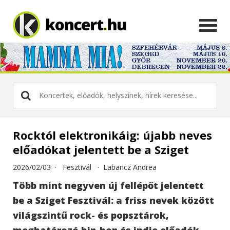
Rocktól elektronikáig: újabb neves
előadókat jelentett be a Sziget
2026/02/03 ·
Fesztivál
·
Labancz Andrea
Több mint negyven új fellépőt jelentett
be a Sziget Fesztivál: a friss nevek között
világszintű rock- és popsztárok,
meghatározó hip-hop és indie előadók,