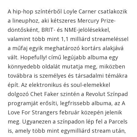
A hip-hop színtérből Loyle Carner csatlakozik
a lineuphoz, aki kétszeres Mercury Prize-
döntősként, BRIT- és NME-jelölésekkel,
valamint több mint 1,1 milliárd streameléssel
a műfaj egyik meghatározó kortárs alakjává
vált. Hopefully! című legújabb albuma egy
könnyedebb oldalát mutatja meg, miközben
továbbra is személyes és társadalmi témákra
épít. Az elektronikus és soul-elemekkel
dolgozó Chet Faker szintén a Revolut Színpad
programját erősíti, legfrissebb albuma, az A
Love For Strangers február közepén jelenik
meg. Ugyanezen a színpadon lép fel a Parcels
is, amely több mint egymilliárd stream után,