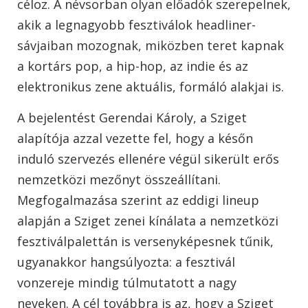
céloz. A névsorban olyan előadók szerepelnek,
akik a legnagyobb fesztiválok headliner-
sávjaiban mozognak, miközben teret kapnak
a kortárs pop, a hip-hop, az indie és az
elektronikus zene aktuális, formáló alakjai is.
A bejelentést Gerendai Károly, a Sziget
alapítója azzal vezette fel, hogy a későn
induló szervezés ellenére végül sikerült erős
nemzetközi mezőnyt összeállítani.
Megfogalmazása szerint az eddigi lineup
alapján a Sziget zenei kínálata a nemzetközi
fesztiválpalettán is versenyképesnek tűnik,
ugyanakkor hangsúlyozta: a fesztivál
vonzereje mindig túlmutatott a nagy
neveken. A cél továbbra is az, hogy a Sziget