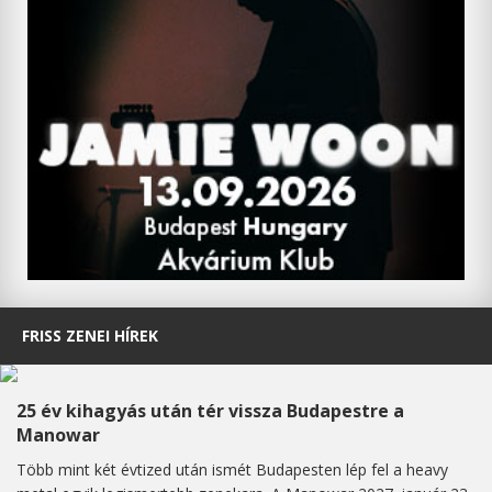
FRISS ZENEI HÍREK
25 év kihagyás után tér vissza Budapestre a
Manowar
Több mint két évtized után ismét Budapesten lép fel a heavy