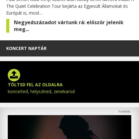
The Quiet Celebration Tour bejárta az Egyesült Államokat és
Európát is, most...
Negyedszázadot vártunk rá: először jelenik
meg...
KONCERT NAPTÁR
TÖLTSD FEL AZ OLDALRA
koncerted, helyszíned, zenekarod