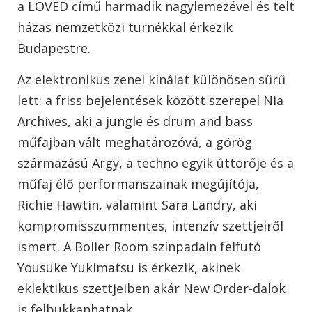
a LOVED című harmadik nagylemezével és telt
házas nemzetközi turnékkal érkezik
Budapestre.
Az elektronikus zenei kínálat különösen sűrű
lett: a friss bejelentések között szerepel Nia
Archives, aki a jungle és drum and bass
műfajban vált meghatározóvá, a görög
származású Argy, a techno egyik úttörője és a
műfaj élő performanszainak megújítója,
Richie Hawtin, valamint Sara Landry, aki
kompromisszummentes, intenzív szettjeiről
ismert. A Boiler Room színpadain felfutó
Yousuke Yukimatsu is érkezik, akinek
eklektikus szettjeiben akár New Order-dalok
is felbukkanhatnak.