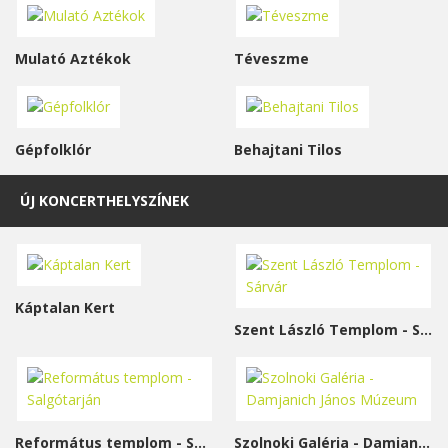
Mulató Aztékok
Téveszme
Gépfolklór
Behajtani Tilos
ÚJ KONCERTHELYSZÍNEK
Káptalan Kert
Szent László Templom - Sárvár
Református templom - Salgótarján
Szolnoki Galéria - Damjanich János Múzeum