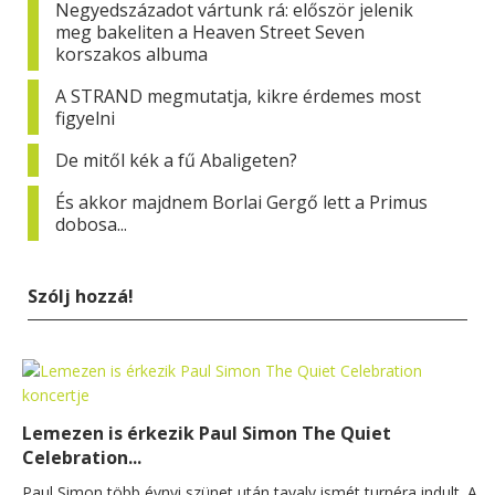
Negyedszázadot vártunk rá: először jelenik
meg bakeliten a Heaven Street Seven
korszakos albuma
A STRAND megmutatja, kikre érdemes most
figyelni
De mitől kék a fű Abaligeten?
És akkor majdnem Borlai Gergő lett a Primus
dobosa...
Szólj hozzá!
Lemezen is érkezik Paul Simon The Quiet
Celebration...
Paul Simon több évnyi szünet után tavaly ismét turnéra indult. A