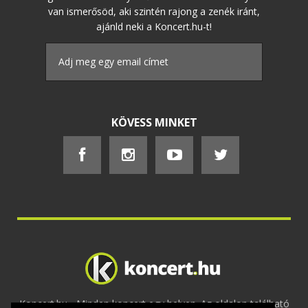
van ismerősöd, aki szintén rajong a zenék iránt,
ajánld neki a Koncert.hu-t!
KÖVESS MINKET
Koncert.hu - Minden koncert egy helyen. Az oldalon található