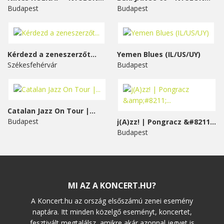
Budapest
Budapest
Kérdezd a zeneszerzőt...
Yemen Blues (IL/US/UY)
Székesfehérvár
Budapest
Catalan Jazz On Tour |...
Budapest
j(A)zz! | Pongracz &#8211;...
Budapest
MI AZ A KONCERT.HU?
A Koncert.hu az ország elsőszámú zenei esemény
naptára. Itt minden közelgő eseményt, koncertet,
fesztivált megtalálsz, amikre akár azonnal jegyet is