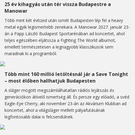
25 év kihagyás után tér vissza Budapestre a
Manowar
Több mint két évtized után ismét Budapesten lép fel a heavy
metal egyik legismertebb zenekara. A Manowar 2027. január 23-
án a Papp László Budapest Sportarénában ad koncertet, ahol
teljes egészében eljátssza a Fighting The World albumot,
emellett természetesen a legnagyobb klasszikusok sem
maradnak ki a programból.
Több mint 160 millió letöltésnál jár a Save Tonight
– most élőben hallhatjuk Budapesten
A sláger mögött megszámlálhatatlan rádiós lejátszás és
generációkon átívelő ismertség áll. És persze egy előadó, a svéd
Eagle-Eye Cherry, aki november 23-án az Akvárium Klubban ad
koncertet, ahol a világsláger mellett pályafutásának
legfontosabb dalai is felcsendülnek.