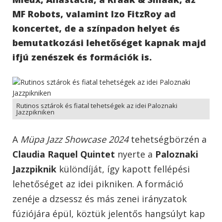
MF Robots, valamint Izo FitzRoy ad
koncertet, de a színpadon helyet és
bemutatkozási lehetőséget kapnak majd
ifjú zenészek és formációk is.
Rutinos sztárok és fiatal tehetségek az idei Paloznaki
Jazzpikniken
A
Müpa Jazz Showcase 2024
tehetségbörzén a
Claudia Raquel Quintet
nyerte a
Paloznaki
Jazzpiknik
különdíját, így kapott fellépési
lehetőséget az idei pikniken. A formáció
zenéje a dzsessz és más zenei irányzatok
fúziójára épül, köztük jelentős hangsúlyt kap