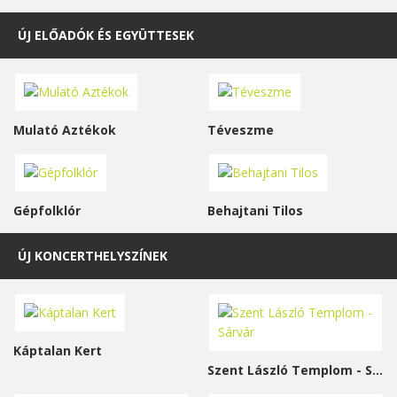
ÚJ ELŐADÓK ÉS EGYÜTTESEK
Mulató Aztékok
Téveszme
Gépfolklór
Behajtani Tilos
ÚJ KONCERTHELYSZÍNEK
Káptalan Kert
Szent László Templom - Sárvár