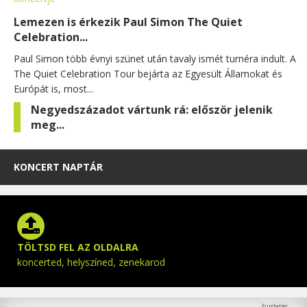
Lemezen is érkezik Paul Simon The Quiet
Celebration...
Paul Simon több évnyi szünet után tavaly ismét turnéra indult. A
The Quiet Celebration Tour bejárta az Egyesült Államokat és
Európát is, most...
Negyedszázadot vártunk rá: először jelenik
meg...
KONCERT NAPTÁR
TÖLTSD FEL AZ OLDALRA
koncerted, helyszíned, zenekarod