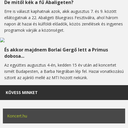
De mitől kék a fű Abaligeten?
Erre is választ kaphatnak azok, akik augusztus 7. és 9. között
ellátogatnak a 22. Abaligeti Bluegrass Fesztiválra, ahol három
napon át hazai és külföldi előadók, közös zenélések és ingyenes
programok várják a közönséget.
És akkor majdnem Borlai Gergő lett a Primus
dobosa...
Az együttes augusztus 4-én, kedden 15 év után ad koncertet
ismét Budapesten, a Barba Negrában lép fel. Hazai vonatkozású
sztorit az ajánló mellé az MTI hozott nekünk.
KÖVESS MINKET
Koncert.hu