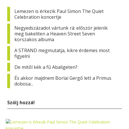
Lemezen is érkezik Paul Simon The Quiet
Celebration koncertje
Negyedszázadot vártunk rá: először jelenik
meg bakeliten a Heaven Street Seven
korszakos albuma
A STRAND megmutatja, kikre érdemes most
figyelni
De mitől kék a fű Abaligeten?
És akkor majdnem Borlai Gergő lett a Primus
dobosa...
Szólj hozzá!