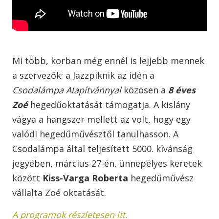
Mi több, korban még ennél is lejjebb mennek
a szervezők: a Jazzpiknik az idén a
Csodalámpa Alapítvánnyal
közösen a
8 éves
Zoé
hegedűoktatását támogatja. A kislány
vágya a hangszer mellett az volt, hogy egy
valódi hegedűművésztől tanulhasson. A
Csodalámpa által teljesített 5000. kívánság
jegyében, március 27-én, ünnepélyes keretek
között
Kiss-Varga Roberta
hegedűművész
vállalta Zoé oktatását.
A programok részletesen itt.