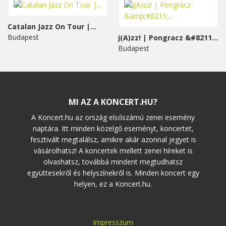
Catalan Jazz On Tour |...
Budapest
j(A)zz! | Pongracz &#8211;...
Budapest
MI AZ A KONCERT.HU?
A Koncert.hu az ország elsőszámú zenei esemény
naptára. Itt minden közelgő eseményt, koncertet,
fesztivált megtalálsz, amikre akár azonnal jegyet is
vásárolhatsz! A koncertek mellett zenei híreket is
olvashatsz, továbbá mindent megtudhatsz
együttesekről és helyszínekről is. Minden koncert egy
helyen, ez a Koncert.hu.
Impresszum