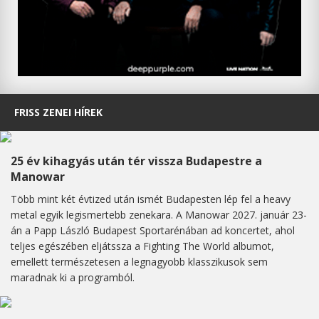
FRISS ZENEI HÍREK
25 év kihagyás után tér vissza Budapestre a
Manowar
Több mint két évtized után ismét Budapesten lép fel a heavy
metal egyik legismertebb zenekara. A Manowar 2027. január 23-
án a Papp László Budapest Sportarénában ad koncertet, ahol
teljes egészében eljátssza a Fighting The World albumot,
emellett természetesen a legnagyobb klasszikusok sem
maradnak ki a programból.