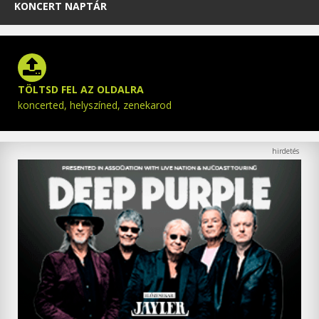
KONCERT NAPTÁR
TÖLTSD FEL AZ OLDALRA
koncerted, helyszíned, zenekarod