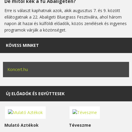
De mitől kék a fű Abaligeten?
Erre is választ kaphatnak azok, akik augusztus 7. és 9. között
ellátogatnak a 22. Abaligeti Bluegrass Fesztiválra, ahol három
napon át hazai és külföldi előadók, közös zenélések és ingyenes
programok várják a közönséget.
KÖVESS MINKET
Koncert.hu
ÚJ ELŐADÓK ÉS EGYÜTTESEK
Mulató Aztékok
Téveszme