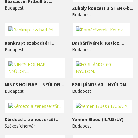
Rózsaszín Pitbull és...
Budapest
Zuboly koncert a STENK-ben
Budapest
Bankrupt szabadtéri...
Barbárfivérek, Ketioz,...
Budapest
Budapest
NINCS HOLNAP – NYÚLON...
EGRI JÁNOS 60 – NYÚLON...
Budapest
Budapest
Kérdezd a zeneszerzőt...
Yemen Blues (IL/US/UY)
Székesfehérvár
Budapest