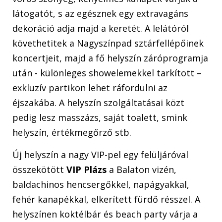
látogatót, s az egésznek egy extravagáns
dekoráció adja majd a keretét. A lelátóról
követhetitek a Nagyszínpad sztárfellépőinek
koncertjeit, majd a fő helyszín záróprogramja
után - különleges showelemekkel tarkított –
exkluzív partikon lehet ráfordulni az
éjszakába. A helyszín szolgáltatásai közt
pedig lesz masszázs, saját toalett, smink
helyszín, értékmegőrző stb.
Új helyszín a nagy VIP-pel egy felüljáróval
összekötött
VIP Plázs
a Balaton vizén,
baldachinos hencsergőkkel, napágyakkal,
fehér kanapékkal, elkerített fürdő résszel. A
helyszínen koktélbár és beach party várja a