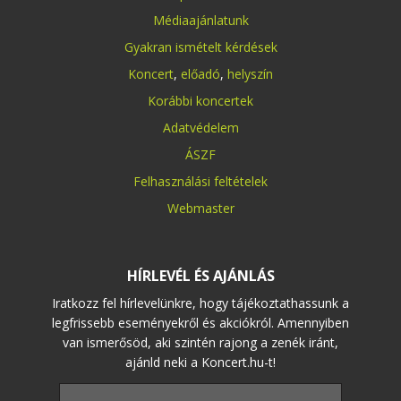
Médiaajánlatunk
Gyakran ismételt kérdések
Koncert
,
előadó
,
helyszín
Korábbi koncertek
Adatvédelem
ÁSZF
Felhasználási feltételek
Webmaster
HÍRLEVÉL ÉS AJÁNLÁS
Iratkozz fel hírlevelünkre, hogy tájékoztathassunk a
legfrissebb eseményekről és akciókról. Amennyiben
van ismerősöd, aki szintén rajong a zenék iránt,
ajánld neki a Koncert.hu-t!