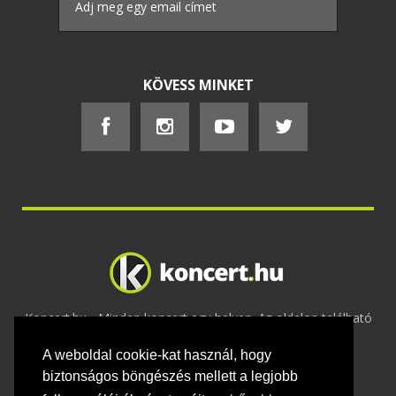
KÖVESS MINKET
Koncert.hu - Minden koncert egy helyen. Az oldalon található
tartalmakat szerzői jogok védik © 2002 -
A weboldal cookie-kat használ, hogy
2020
Adatvédelem
-
ÁSZF
-
Felhasználási
feltételek
-
Webmaster
-
Kapcsolat és üzenet küldés
biztonságos böngészés mellett a legjobb