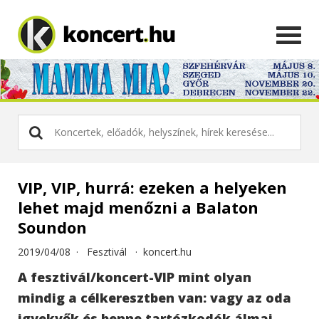
VIP, VIP, hurrá: ezeken a helyeken
lehet majd menőzni a Balaton
Soundon
2019/04/08 ·
Fesztivál
·
koncert.hu
A fesztivál/koncert-VIP mint olyan
mindig a célkeresztben van: vagy az oda
igyekvők és benne tartózkodók álmai