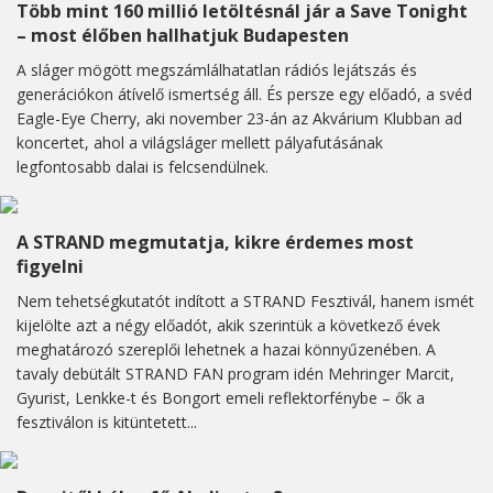
Több mint 160 millió letöltésnál jár a Save Tonight
– most élőben hallhatjuk Budapesten
A sláger mögött megszámlálhatatlan rádiós lejátszás és
generációkon átívelő ismertség áll. És persze egy előadó, a svéd
Eagle-Eye Cherry, aki november 23-án az Akvárium Klubban ad
koncertet, ahol a világsláger mellett pályafutásának
legfontosabb dalai is felcsendülnek.
A STRAND megmutatja, kikre érdemes most
figyelni
Nem tehetségkutatót indított a STRAND Fesztivál, hanem ismét
kijelölte azt a négy előadót, akik szerintük a következő évek
meghatározó szereplői lehetnek a hazai könnyűzenében. A
tavaly debütált STRAND FAN program idén Mehringer Marcit,
Gyurist, Lenkke-t és Bongort emeli reflektorfénybe – ők a
fesztiválon is kitüntetett...