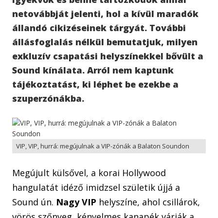
netovábbját jelenti, hol a kívül maradók
állandó cikizéseinek tárgyát. További
állásfoglalás nélkül bemutatjuk, milyen
exkluzív csapatási helyszínekkel bővült a
Sound kínálata. Arról nem kaptunk
tájékoztatást, ki léphet be ezekbe a
szuperzónákba.
VIP, VIP, hurrá: megújulnak a VIP-zónák a Balaton Soundon
Megújult külsővel, a korai Hollywood
hangulatát idéző imidzsel születik újjá a
Sound ún.
Nagy VIP
helyszíne, ahol csillárok,
vörös szőnyeg, kényelmes kanapék várják a