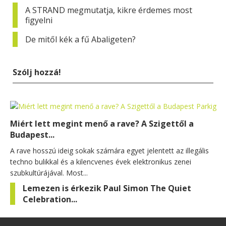
A STRAND megmutatja, kikre érdemes most
figyelni
De mitől kék a fű Abaligeten?
Szólj hozzá!
Miért lett megint menő a rave? A Szigettől a
Budapest...
A rave hosszú ideig sokak számára egyet jelentett az illegális
techno bulikkal és a kilencvenes évek elektronikus zenei
szubkultúrájával. Most...
Lemezen is érkezik Paul Simon The Quiet
Celebration...