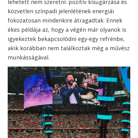
lehetett nem szeretni: pozitív kisugárzása és
közvetlen színpadi jelenlétének energiái
fokozatosan mindenkire átragadtak. Ennek
ékes példája az, hogy a végén már olyanok is
igyekeztek bekapcsolódni egy-egy refrénbe,
akik korábban nem találkoztak még a művész
munkásságával.