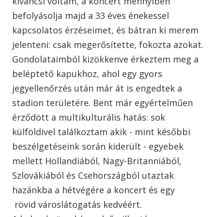
kíváncsi voltam, a koncert mennyiben
befolyásolja majd a 33 éves énekessel
kapcsolatos érzéseimet, és bátran ki merem
jelenteni: csak megerősítette, fokozta azokat.
Gondolataimból kizökkenve érkeztem meg a
beléptető kapukhoz, ahol egy gyors
jegyellenőrzés után már át is engedtek a
stadion területére. Bent már egyértelműen
érződött a multikulturális hatás: sok
külföldivel találkoztam akik - mint későbbi
beszélgetéseink során kiderült - egyebek
mellett Hollandiából, Nagy-Britanniából,
Szlovákiából és Csehországból utaztak
hazánkba a hétvégére a koncert és egy
rövid városlátogatás kedvéért.