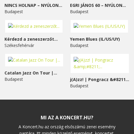
NINCS HOLNAP – NYÚLON...
EGRI JÁNOS 60 – NYÚLON...
Budapest
Budapest
Kérdezd a zeneszerzőt...
Yemen Blues (IL/US/UY)
Székesfehérvár
Budapest
Catalan Jazz On Tour |...
Budapest
j(A)zz! | Pongracz &#8211;...
Budapest
MI AZ A KONCERT.HU?
A Koncert.hu az ország elsőszámú zenei esemény
naptára. Itt minden közelgő eseményt, koncertet,