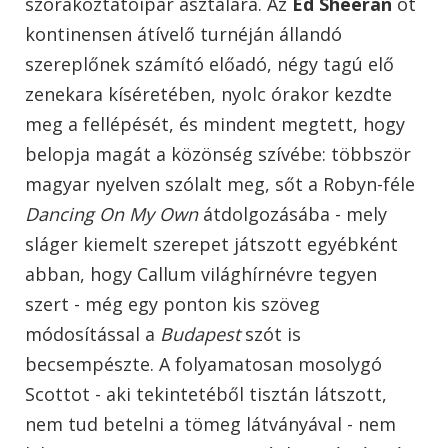
szórakoztatóipar asztalára. Az
Ed Sheeran
öt
kontinensen átívelő turnéján állandó
szereplőnek számító előadó, négy tagú elő
zenekara kíséretében, nyolc órakor kezdte
meg a fellépését, és mindent megtett, hogy
belopja magát a közönség szívébe: többször
magyar nyelven szólalt meg, sőt a Robyn-féle
Dancing On My Own
átdolgozásába - mely
sláger kiemelt szerepet játszott egyébként
abban, hogy Callum világhírnévre tegyen
szert - még egy ponton kis szöveg
módosítással a
Budapest
szót is
becsempészte. A folyamatosan mosolygó
Scottot - aki tekintetéből tisztán látszott,
nem tud betelni a tömeg látványával - nem