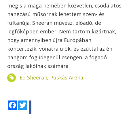
mégis a maga nemében közvetlen, csodálatos
hangzású műsornak lehettem szem- és
fültanúja. Sheeran művész, előadó, de
legfőképpen ember. Nem tartom kizártnak,
hogy amennyiben újra Európában
koncertezik, vonatra ülök, és ezúttal az én
hangom fog idegenül csengeni a fogadó
ország lakóinak számára.
Ed Sheeran
,
Puskás Aréna
Facebook
Twitter