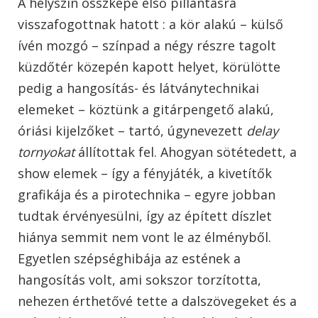
A helyszín összképe első pillantásra
visszafogottnak hatott : a kör alakú – külső
ívén mozgó – színpad a négy részre tagolt
küzdőtér közepén kapott helyet, körülötte
pedig a hangosítás- és látványtechnikai
elemeket – köztünk a gitárpengető alakú,
óriási kijelzőket – tartó, úgynevezett
delay
tornyokat
állítottak fel. Ahogyan sötétedett, a
show elemek – így a fényjáték, a kivetítők
grafikája és a pirotechnika – egyre jobban
tudtak érvényesülni, így az épített díszlet
hiánya semmit nem vont le az élményből.
Egyetlen szépséghibája az estének a
hangosítás volt, ami sokszor torzította,
nehezen érthetővé tette a dalszövegeket és a