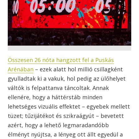
Összesen 26 nóta hangzott fel a Puskás
Arénában
– ezek alatt hol millió csillagként
gyulladtak ki a vakuk, hol pedig az ülőhelyet
váltók is felpattanva táncoltak. Annak
ellenére, hogy a háttérstáb minden
lehetséges vizuális effektet – egyebek mellett
tüzet; tűzijátékot és szikraágyút – bevetett
azért, hogy a lehető legmaradandóbb
élményt nyújtsa, a lényeg ott állt egyedül a