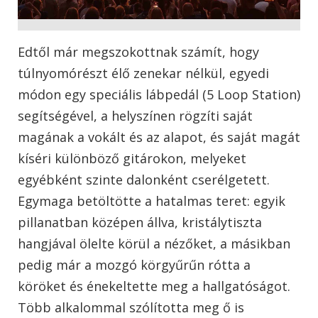
Edtől már megszokottnak számít, hogy
túlnyomórészt élő zenekar nélkül, egyedi
módon egy speciális lábpedál (5 Loop Station)
segítségével, a helyszínen rögzíti saját
magának a vokált és az alapot, és saját magát
kíséri különböző gitárokon, melyeket
egyébként szinte dalonként cserélgetett.
Egymaga betöltötte a hatalmas teret: egyik
pillanatban középen állva, kristálytiszta
hangjával ölelte körül a nézőket, a másikban
pedig már a mozgó körgyűrűn rótta a
köröket és énekeltette meg a hallgatóságot.
Több alkalommal szólította meg ő is