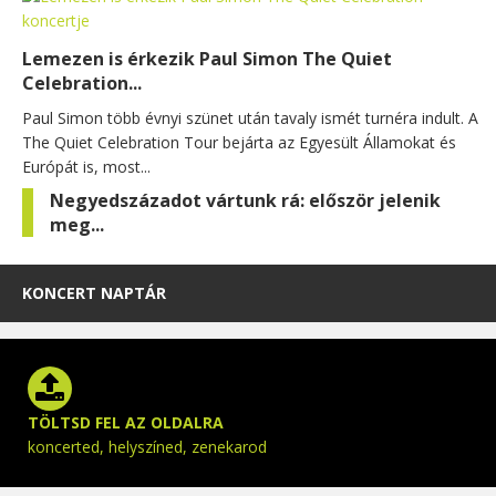
Lemezen is érkezik Paul Simon The Quiet
Celebration...
Paul Simon több évnyi szünet után tavaly ismét turnéra indult. A
The Quiet Celebration Tour bejárta az Egyesült Államokat és
Európát is, most...
Negyedszázadot vártunk rá: először jelenik
meg...
KONCERT NAPTÁR
TÖLTSD FEL AZ OLDALRA
koncerted, helyszíned, zenekarod