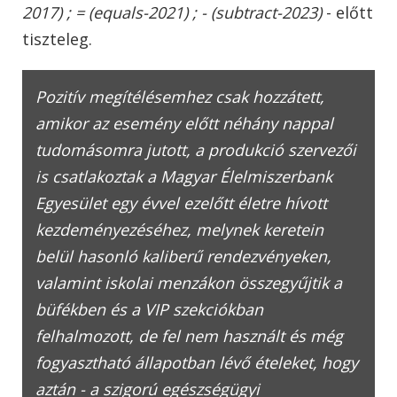
2017) ; = (equals-2021) ; - (subtract-2023)
- előtt
tiszteleg.
Pozitív megítélésemhez csak hozzátett,
amikor az esemény előtt néhány nappal
tudomásomra jutott, a produkció szervezői
is csatlakoztak a Magyar Élelmiszerbank
Egyesület egy évvel ezelőtt életre hívott
kezdeményezéséhez, melynek keretein
belül hasonló kaliberű rendezvényeken,
valamint iskolai menzákon összegyűjtik a
büfékben és a VIP szekciókban
felhalmozott, de fel nem használt és még
fogyasztható állapotban lévő ételeket, hogy
aztán - a szigorú egészségügyi