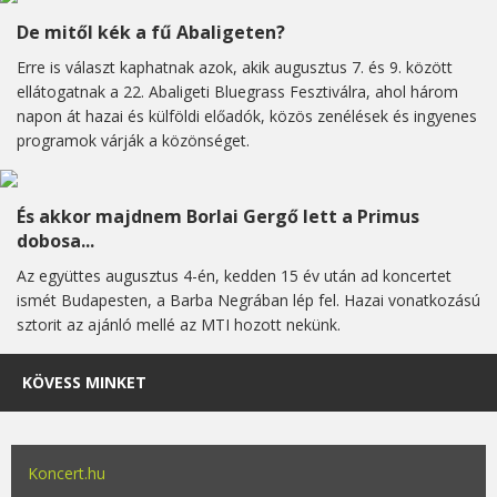
De mitől kék a fű Abaligeten?
Erre is választ kaphatnak azok, akik augusztus 7. és 9. között
ellátogatnak a 22. Abaligeti Bluegrass Fesztiválra, ahol három
napon át hazai és külföldi előadók, közös zenélések és ingyenes
programok várják a közönséget.
És akkor majdnem Borlai Gergő lett a Primus
dobosa...
Az együttes augusztus 4-én, kedden 15 év után ad koncertet
ismét Budapesten, a Barba Negrában lép fel. Hazai vonatkozású
sztorit az ajánló mellé az MTI hozott nekünk.
KÖVESS MINKET
Koncert.hu