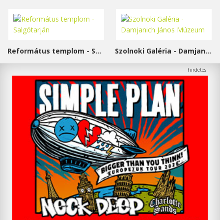
Református templom - Salgótarján
Szolnoki Galéria - Damjanich János Múzeum