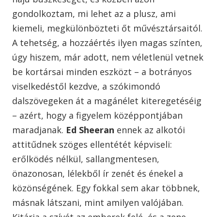
gondolkoztam, mi lehet az a plusz, ami
kiemeli, megkülönbözteti őt művésztársaitól.
A tehetség, a hozzáértés ilyen magas színten,
úgy hiszem, már adott, nem véletlenül vetnek
be kortársai minden eszközt – a botrányos
viselkedéstől kezdve, a szókimondó
dalszövegeken át a magánélet kiteregetéséig
– azért, hogy a figyelem középpontjában
maradjanak.
Ed Sheeran
ennek az alkotói
attitűdnek szöges ellentétét képviseli:
erőlködés nélkül, sallangmentesen,
önazonosan, lélekből ír zenét és énekel a
közönségének. Egy fokkal sem akar többnek,
másnak látszani, mint amilyen valójában.
Kitárja a szívét az emberek felé, és a zene