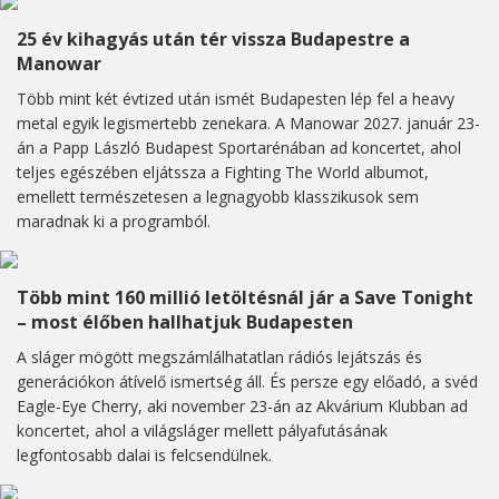
25 év kihagyás után tér vissza Budapestre a
Manowar
Több mint két évtized után ismét Budapesten lép fel a heavy
metal egyik legismertebb zenekara. A Manowar 2027. január 23-
án a Papp László Budapest Sportarénában ad koncertet, ahol
teljes egészében eljátssza a Fighting The World albumot,
emellett természetesen a legnagyobb klasszikusok sem
maradnak ki a programból.
Több mint 160 millió letöltésnál jár a Save Tonight
– most élőben hallhatjuk Budapesten
A sláger mögött megszámlálhatatlan rádiós lejátszás és
generációkon átívelő ismertség áll. És persze egy előadó, a svéd
Eagle-Eye Cherry, aki november 23-án az Akvárium Klubban ad
koncertet, ahol a világsláger mellett pályafutásának
legfontosabb dalai is felcsendülnek.