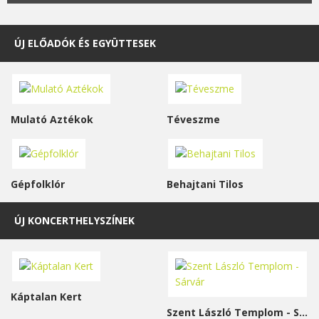
ÚJ ELŐADÓK ÉS EGYÜTTESEK
Mulató Aztékok
Téveszme
Gépfolklór
Behajtani Tilos
ÚJ KONCERTHELYSZÍNEK
Káptalan Kert
Szent László Templom - Sárvár