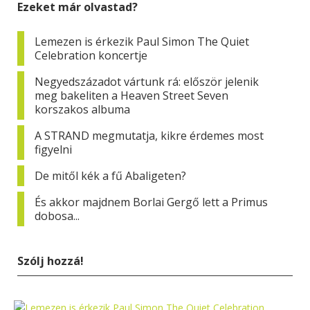
Ezeket már olvastad?
Lemezen is érkezik Paul Simon The Quiet
Celebration koncertje
Negyedszázadot vártunk rá: először jelenik
meg bakeliten a Heaven Street Seven
korszakos albuma
A STRAND megmutatja, kikre érdemes most
figyelni
De mitől kék a fű Abaligeten?
És akkor majdnem Borlai Gergő lett a Primus
dobosa...
Szólj hozzá!