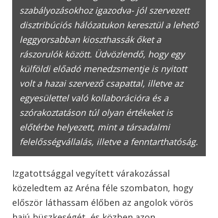
szabályozásokhoz igazodva- jól szervezett
disztribúciós hálózatukon keresztül a lehető
leggyorsabban kioszthassák őket a
rászorulók között. Üdvözlendő, hogy egy
külföldi előadó menedzsmentje is nyitott
volt a hazai szervező csapattal, illetve az
egyesülettel való kollaborációra és a
szórakoztatáson túl olyan értékeket is
előtérbe helyezett, mint a társadalmi
felelősségvállalás, illetve a fenntarthatóság.
Izgatottsággal vegyített várakozással
közeledtem az Aréna féle szombaton, hogy
először láthassam élőben az angolok vörös
hajú büszkeségét, és közben azon