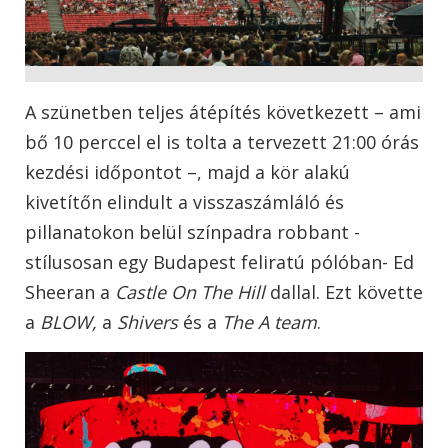
A szünetben teljes átépítés következett – ami
bő 10 perccel el is tolta a tervezett 21:00 órás
kezdési időpontot –, majd a kör alakú
kivetítőn elindult a visszaszámláló és
pillanatokon belül színpadra robbant -
stílusosan egy Budapest feliratú pólóban- Ed
Sheeran a
Castle On The Hill
dallal. Ezt követte
a
BLOW,
a
Shivers
és a
The A team
.