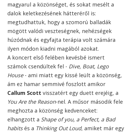
magyarul a közönséget, és sokat mesélt a
dalok keletkezésének hátteréről is:
megtudhattuk, hogy a szomorú balladák
mögött valódi veszteségnek, nehézségek
húzódnak és egyfajta terápia volt számára
ilyen módon kiadni magából azokat.
A koncert első felében kevésbé ismert
számok csendültek fel -
Dive, Boat, Lego
House
- ami miatt egy kissé leült a közönség,
ám ez hamar semmivé foszlott amikor
Callum Scott
visszatért egy duett erejéig, a
You Are the Reason
-nel. A műsor második fele
meghozta a közönség kedvenceket:
elhangzott a
Shape of you, a Perfect, a Bad
habits
és a
Thinking Out Loud
, amiket már egy