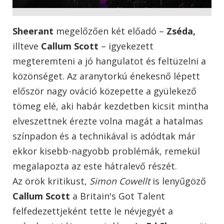
Sheerant
megelőzően két előadó –
Zséda,
illteve
Callum Scott
– igyekezett
megteremteni a jó hangulatot és feltüzelni a
közönséget. Az aranytorkú énekesnő lépett
először nagy ováció közepette a gyülekező
tömeg elé, aki habár kezdetben kicsit mintha
elveszettnek érezte volna magát a hatalmas
színpadon és a technikával is adódtak már
ekkor kisebb-nagyobb problémák, remekül
megalapozta az este hátralevő részét.
Az örök kritikust,
Simon Cowellt
is lenyűgöző
Callum Scott
a Britain's Got Talent
felfedezettjeként tette le névjegyét a