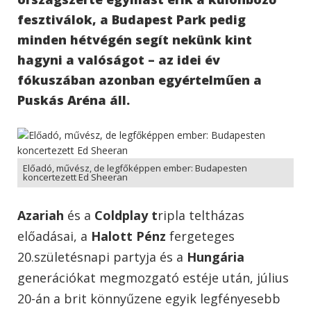
fesztiválok, a Budapest Park pedig
minden hétvégén segít nekünk kint
hagyni a valóságot – az idei év
fókuszában azonban egyértelműen a
Puskás Aréna áll.
Előadó, művész, de legfőképpen ember: Budapesten
koncertezett Ed Sheeran
Azariah
és a
Coldplay t
ripla teltházas
előadásai, a
Halott Pénz
fergeteges
20.születésnapi partyja és a
Hungária
generációkat megmozgató estéje után, július
20-án a brit könnyűzene egyik legfényesebb