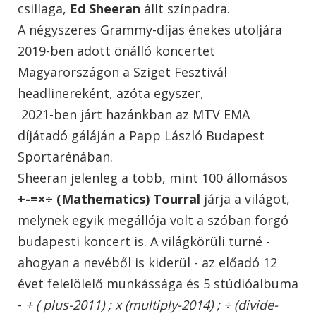
csillaga,
Ed Sheeran
állt színpadra.
A négyszeres Grammy-díjas énekes utoljára
2019-ben adott önálló koncertet
Magyarországon a Sziget Fesztivál
headlinereként, azóta egyszer,
2021-ben járt hazánkban az MTV EMA
díjátadó gáláján a Papp László Budapest
Sportarénában.
Sheeran jelenleg a több, mint 100 állomásos
+-=×÷ (Mathematics) Tourral
járja a világot,
melynek egyik megállója volt a szóban forgó
budapesti koncert is. A világkörüli turné -
ahogyan a nevéből is kiderül - az előadó 12
évet felelölelő munkássága és 5 stúdióalbuma
-
+ ( plus-2011) ; x (multiply-2014) ; ÷ (divide-