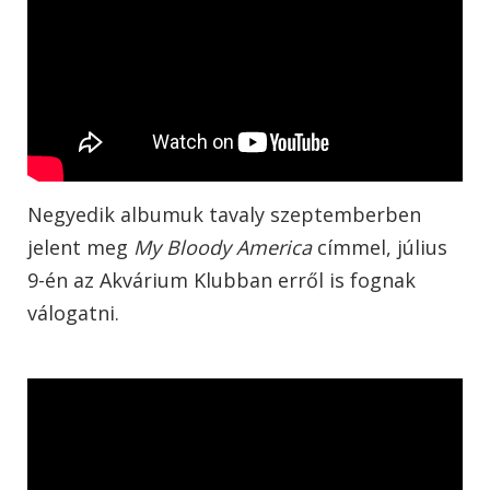
Negyedik albumuk tavaly szeptemberben
jelent meg
My Bloody America
címmel, július
9-én az Akvárium Klubban erről is fognak
válogatni.