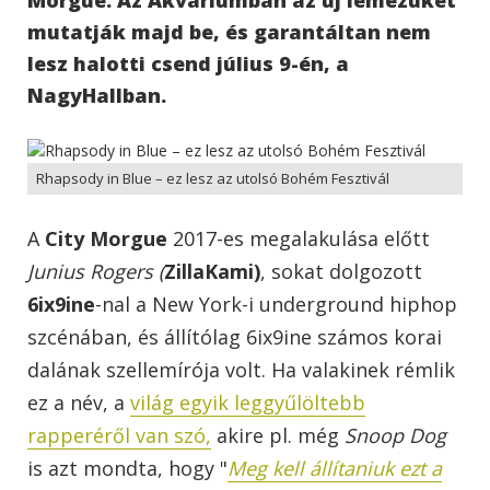
mutatják majd be, és garantáltan nem
lesz halotti csend július 9-én, a
NagyHallban.
Rhapsody in Blue – ez lesz az utolsó Bohém Fesztivál
A
City Morgue
2017-es megalakulása előtt
Junius Rogers (
ZillaKami)
, sokat dolgozott
6ix9ine
-nal a New York-i underground hiphop
szcénában, és állítólag 6ix9ine számos korai
dalának szellemírója volt. Ha valakinek rémlik
ez a név, a
világ egyik leggyűlöltebb
rapperéről van szó,
akire pl. még
Snoop Dog
is azt mondta, hogy "
Meg kell állítaniuk ezt a