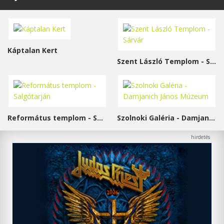
Káptalan Kert
Szent László Templom - Sárvár
Református templom - Salgótarján
Szolnoki Galéria - Damjanich János Múzeum