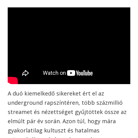
A duó kiemelkedő sikereket ért el az
underground rapszíntéren, több százmillió
streamet és nézettséget gyűjtöttek össze az
elmúlt pár év során. Azon túl, hogy mára
gyakorlatilag kultuszt és hatalmas