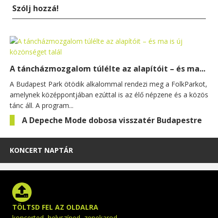
Szólj hozzá!
A táncházmozgalom túlélte az alapítóit – és ma...
A Budapest Park ötödik alkalommal rendezi meg a FolkParkot,
amelynek középpontjában ezúttal is az élő népzene és a közös
tánc áll. A program...
A Depeche Mode dobosa visszatér Budapestre
KONCERT NAPTÁR
TÖLTSD FEL AZ OLDALRA
koncerted, helyszíned, zenekarod