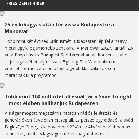
FRISS ZENEI HÍREK
25 év kihagyás után tér vissza Budapestre a
Manowar
Több mint két évtized után ismét Budapesten lép fel a heavy
metal egyik legismertebb zenekara. A Manowar 2027. január 23-
án a Papp László Budapest Sportarénában ad koncertet, ahol
teljes egészében eljátssza a Fighting The World albumot,
emellett természetesen a legnagyobb klasszikusok sem
maradnak ki a programból.
Több mint 160 millió letöltésnál jár a Save Tonight
– most élőben hallhatjuk Budapesten
A sláger mögött megszámlálhatatlan rádiós lejátszás és
generációkon átívelő ismertség áll. És persze egy előadó, a svéd
Eagle-Eye Cherry, aki november 23-án az Akvárium Klubban ad
koncertet, ahol a világsláger mellett pályafutásának