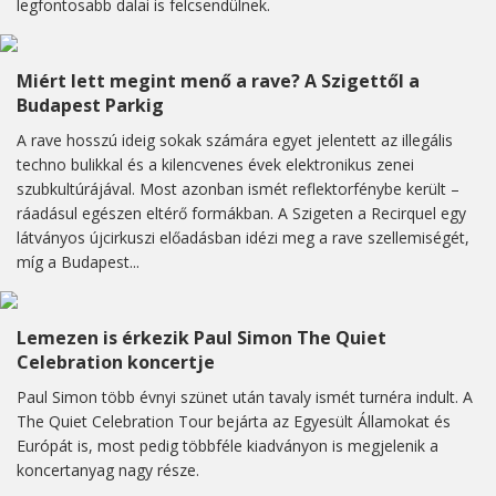
legfontosabb dalai is felcsendülnek.
Miért lett megint menő a rave? A Szigettől a
Budapest Parkig
A rave hosszú ideig sokak számára egyet jelentett az illegális
techno bulikkal és a kilencvenes évek elektronikus zenei
szubkultúrájával. Most azonban ismét reflektorfénybe került –
ráadásul egészen eltérő formákban. A Szigeten a Recirquel egy
látványos újcirkuszi előadásban idézi meg a rave szellemiségét,
míg a Budapest...
Lemezen is érkezik Paul Simon The Quiet
Celebration koncertje
Paul Simon több évnyi szünet után tavaly ismét turnéra indult. A
The Quiet Celebration Tour bejárta az Egyesült Államokat és
Európát is, most pedig többféle kiadványon is megjelenik a
koncertanyag nagy része.