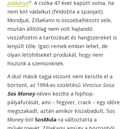
patkányt!
". A csóka 47 évet kapott volna, ha
nem köt vádalkut (feldobta a spanjait).
Mondjuk, ZillaKami is összebalhézott vele,
miután állítólag nem volt hajlandó
visszafizetni a tartozását és hangszereket is
lenyúlt tőle. Igazi remek ember lehet, de
olyan letöltéseket produkál, hogy nem
hiszünk a szemünknek.
A duó másik tagja viszont nem kerülte el a
börtönt, az 1994-es születésű
Vinicius Sosa
Sos Money
néven kezdte a hiphop-
pályafutását, ami – fegyver, crack – egy időre
megszakadt, aztán amikor kiszabadult, Sos
Money-ból
SosMula
-ra változtatta a
művésznevét. ZillaKami amúgy a börtönből