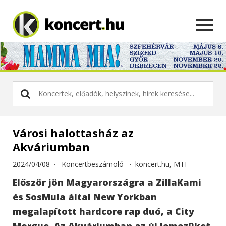
Városi halottasház az
Akváriumban
2024/04/08 ·
Koncertbeszámoló
·
koncert.hu, MTI
Először jön Magyarországra a ZillaKami
és SosMula által New Yorkban
megalapított hardcore rap duó, a City
Morgue. Az Akváriumban az új lemezüket