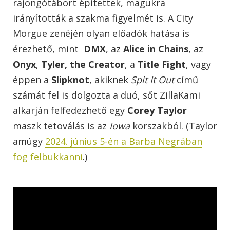
rajongótábort építettek, magukra
irányították a szakma figyelmét is. A City
Morgue zenéjén olyan előadók hatása is
érezhető, mint
DMX
, az
Alice in Chains
, az
Onyx
,
Tyler, the Creator
, a
Title Fight
, vagy
éppen a
Slipknot
, akiknek
Spit It Out
című
számát fel is dolgozta a duó, sőt ZillaKami
alkarján felfedezhető egy
Corey Taylor
maszk tetoválás is az
Iowa
korszakból. (Taylor
amúgy
2024. június 5-én a Barba Negrában
fog felbukkanni
.)