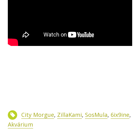
City Morgue
,
ZillaKami
,
SosMula
,
6ix9ine
,
Akvárium