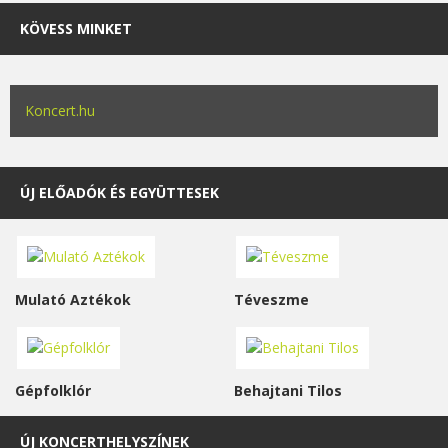
KÖVESS MINKET
Koncert.hu
ÚJ ELŐADÓK ÉS EGYÜTTESEK
Mulató Aztékok
Téveszme
Gépfolklór
Behajtani Tilos
ÚJ KONCERTHELYSZÍNEK