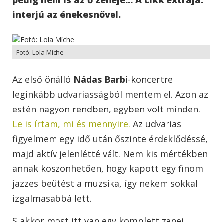
interjú az énekesnővel.
Fotó: Lola Míche
Az első önálló
Nádas Barbi
-koncertre
leginkább udvariasságból mentem el. Azon az
estén nagyon rendben, egyben volt minden.
Le is írtam, mi és mennyire.
Az udvarias
figyelmem egy idő után őszinte érdeklődéssé,
majd aktív jelenlétté vált. Nem kis mértékben
annak köszönhetően, hogy kapott egy finom
jazzes beütést a muzsika, így nekem sokkal
izgalmasabbá lett.
S akkor most itt van egy komplett zenei