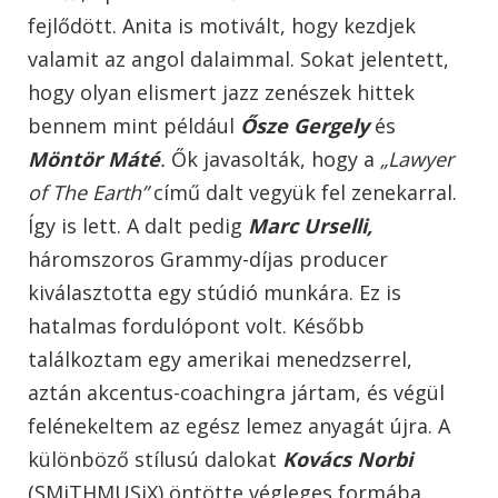
fejlődött. Anita is motivált, hogy kezdjek
valamit az angol dalaimmal. Sokat jelentett,
hogy olyan elismert jazz zenészek hittek
bennem mint például
Ősze Gergely
és
Möntör Máté
.
Ők javasolták, hogy a
„Lawyer
of The Earth”
című dalt vegyük fel zenekarral.
Így is lett. A dalt pedig
Marc Urselli,
háromszoros Grammy-díjas producer
kiválasztotta egy stúdió munkára. Ez is
hatalmas fordulópont volt. Később
találkoztam egy amerikai menedzserrel,
aztán akcentus-coachingra jártam, és végül
felénekeltem az egész lemez anyagát újra. A
különböző stílusú dalokat
Kovács Norbi
(SMiTHMUSiX) öntötte végleges formába,