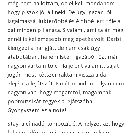
még nem hallottam, de el kell mondanom,
hogy piszok jól áll neki! De úgy igazán jól.
Izgalmassá, lüktetőbbé és élőbbé lett tőle a
dal minden pillanata. S valami, ami talán még
ennél is kellemesebb meglepetés volt: Barbi
kiengedi a hangját, de nem csak úgy
átabotában, hanem Isten igazából. Ezt már
nagyon vártam tőle. Ha jelent valamit, saját
jogán most kétszer raktam vissza a dal
elejére a lejátszót. Ismét mondom: olyan nem
nagyon van, hogy magamtól, magamnak
popmuzsikát tegyek a lejátszóba.
Gyöngyszem ez a nóta!
Stay, a címadó kompozíció. A helyzet az, hogy
fel nem idézem már magamban, milyen