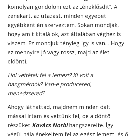
komolyan gondolom ezt az „éneklősdit”. A
zenekart, az utazást, minden egyebet
egyébként én szerveztem. Sokan mondják,
hogy amit kitalálok, azt általában véghez is
viszem. Ez mondjuk tényleg így is van… Hogy
ez mennyire jó vagy rossz, majd az élet
eldönti.
Hol vettétek fel a lemezt? Ki volt a
hangmérnök? Van-e producered,
menedzsered?
Ahogy láthattad, majdnem minden dalt
mással írtam és vettünk fel, de a döntő
részüket
Kovács Norbi
hangszerelte. Így
végül nála énekeltem fel az egész lemezt, és ő