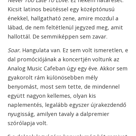
Never Too Late To Love.
Ez nekem határeset.
Kicsit latinos beütéssel egy középtónusú
énekkel, hallgatható zene, amire mozdul a
lábad, de nem feltétlenül jegyzed meg, amit
hallottál. De semmiképpen sem zavar.
Soar.
Hangulata van. Ez sem volt ismeretlen, e
dal promóciójának a koncertjén voltunk az
Analog Music Cafeban úgy egy éve. Akkor sem
gyakorolt rám különösebben mély
benyomást, most sem tette, de mindennel
együtt nagyon kellemes, olyan kis
naplementés, legalább egyszer újrakezdendő
nyugisság, amilyen tavaly a dalpremier
szórólapja volt.