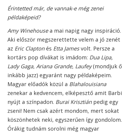
Érintetted már, de vannak-e még zenei
példaképeid?
Amy Winehouse
a mai napig nagy inspiráció.
Aki először megszerettette velem a jó zenét
az
Eric Clapton
és
Etta James
volt. Persze a
kortárs pop dívákat is imádom:
Dua Lipa,
Lady Gaga
,
Ariana Grande
,
Laufey
(mondjuk ő
inkább jazz) egyaránt nagy példaképeim.
Magyar előadók közül a
Blahalouisiana
zenekar a kedvencem, elképesztő amit Barbi
nyújt a színpadon.
Burai Krisztián
pedig egy
zseni! Nem csak azért mondom, mert sokat
köszönhetek neki, egyszerűen így gondolom.
Órákig tudnám sorolni még magyar