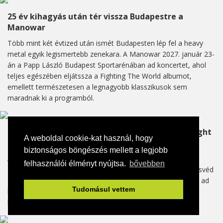
25 év kihagyás után tér vissza Budapestre a
Manowar
Több mint két évtized után ismét Budapesten lép fel a heavy
metal egyik legismertebb zenekara. A Manowar 2027. január 23-
án a Papp László Budapest Sportarénában ad koncertet, ahol
teljes egészében eljátssza a Fighting The World albumot,
emellett természetesen a legnagyobb klasszikusok sem
maradnak ki a programból.
Több mint 160 millió letöltésnál jár a Save Tonight
A weboldal cookie-kat használ, hogy
– most élőben hallhatjuk Budapesten
biztonságos böngészés mellett a legjobb
A sláger mögött megszámlálhatatlan rádiós lejátszás és
felhasználói élményt nyújtsa.
bővebben
generációkon átívelő ismertség áll. És persze egy előadó, a svéd
Eagle-Eye Cherry, aki november 23-án az Akvárium Klubban ad
Tudomásul vettem
koncertet, ahol a világsláger mellett pályafutásának
legfontosabb dalai is felcsendülnek.