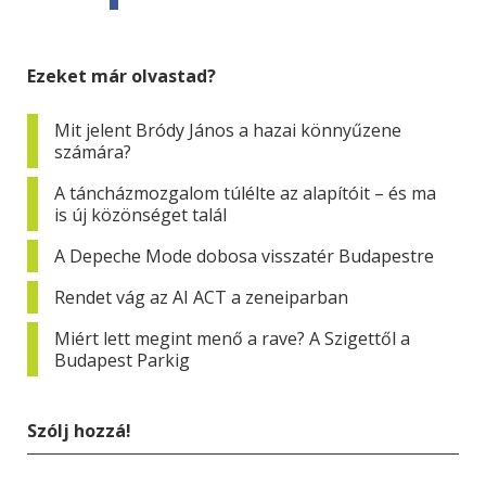
Ezeket már olvastad?
Mit jelent Bródy János a hazai könnyűzene
számára?
A táncházmozgalom túlélte az alapítóit – és ma
is új közönséget talál
A Depeche Mode dobosa visszatér Budapestre
Rendet vág az AI ACT a zeneiparban
Miért lett megint menő a rave? A Szigettől a
Budapest Parkig
Szólj hozzá!