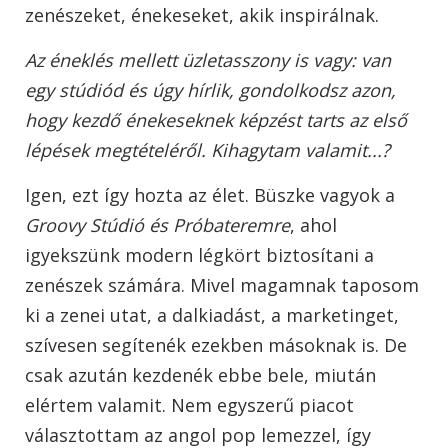
zenészeket, énekeseket, akik inspirálnak.
Az éneklés mellett üzletasszony is vagy: van
egy stúdiód és úgy hírlik, gondolkodsz azon,
hogy kezdő énekeseknek képzést tarts az első
lépések megtételéről. Kihagytam valamit...?
Igen, ezt így hozta az élet. Büszke vagyok a
Groovy Stúdió és Próbateremre
, ahol
igyekszünk modern légkört biztosítani a
zenészek számára. Mivel magamnak taposom
ki a zenei utat, a dalkiadást, a marketinget,
szívesen segítenék ezekben másoknak is. De
csak azután kezdenék ebbe bele, miután
elértem valamit. Nem egyszerű piacot
választottam az angol pop lemezzel, így