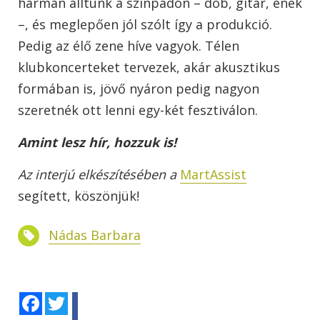
hárman álltunk a színpadon – dob, gitár, ének
–, és meglepően jól szólt így a produkció.
Pedig az élő zene híve vagyok. Télen
klubkoncerteket tervezek, akár akusztikus
formában is, jövő nyáron pedig nagyon
szeretnék ott lenni egy-két fesztiválon.
Amint lesz hír, hozzuk is!
Az interjú elkészítésében a
MartAssist
segített, köszönjük!
Nádas Barbara
Facebook
Twitter