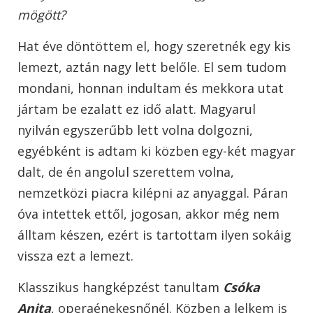
mögött?
Hat éve döntöttem el, hogy szeretnék egy kis
lemezt, aztán nagy lett belőle. El sem tudom
mondani, honnan indultam és mekkora utat
jártam be ezalatt ez idő alatt. Magyarul
nyilván egyszerűbb lett volna dolgozni,
egyébként is adtam ki közben egy-két magyar
dalt, de én angolul szerettem volna,
nemzetközi piacra kilépni az anyaggal. Páran
óva intettek ettől, jogosan, akkor még nem
álltam készen, ezért is tartottam ilyen sokáig
vissza ezt a lemezt.
Klasszikus hangképzést tanultam
Csóka
Anita
, operaénekesnőnél. Közben a lelkem is