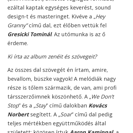
ezáltal kaptak egységes keverést, sound
design-t és masteringet. Kivéve a „
Hey
Granny”
című dal, ezt élőben vettük fel
Gresicki Tominál
. Az utómunka is az ő
érdeme.
Ki írta az album zenéit és szövegeit?
Az összes dal szövegét én írtam, amire,
bevallom, büszke vagyok! A melódiák nagy
része is tőlem származik, de van, ami profi
társszerzőimnek köszönhető. A „
We Don’t
Stop
” és a
„Stay
” című dalokban
Kovács
Norbert
segített. A
„Soar
” című dal pedig
teljes mértékben együttműködés által
született: közösen írtuk
Aaron Kaminnal
, a