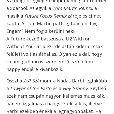
S a dolgok legvégére kapunk még két remixet
a Soarból. Az egyik a
Tom Martin Remix
, a
másik a
Future Focus Remix
zárójeles címet
kapta. A Tom Martin pattog, táncolni hív,
Engem? Nem fog sikerülni neki!
A Future kezdő basszusa a U2 With or
Without You-ját idézi, de aztán kiderül, csak
felületi volt az áthallás. Olyan ez a dal, hogy
valami gubancos szerelemről szóló film
happy endjére kívánkozik.
Összhatás? Számomra Nádas Barbi leginkább
a
Lawyer of the Earth
és a
Hey Granny.
Egyfelől
ezek nem csupán nagyon kellemes muzsikák,
hanem izgalmas a hangszerelésük is, illetve
Barbi ezekben énekli a legnagyobbakat. Ha