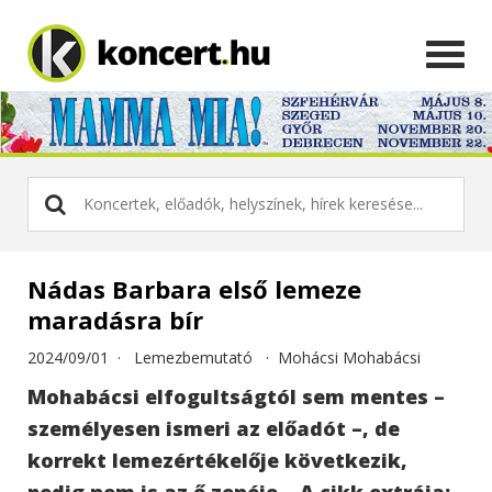
Nádas Barbara első lemeze
maradásra bír
2024/09/01 ·
Lemezbemutató
·
Mohácsi Mohabácsi
Mohabácsi elfogultságtól sem mentes –
személyesen ismeri az előadót –, de
korrekt lemezértékelője következik,
pedig nem is az ő zenéje... A cikk extrája: