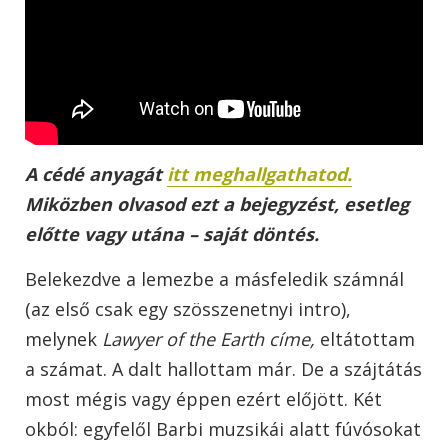
A cédé anyagát
itt meghallgathatod.
Miközben olvasod ezt a bejegyzést, esetleg
előtte vagy utána – saját döntés.
Belekezdve a lemezbe a másfeledik számnál
(az első csak egy szösszenetnyi intro),
melynek
Lawyer of the Earth címe,
eltátottam
a számat. A dalt hallottam már. De a szájtátás
most mégis vagy éppen ezért előjött. Két
okból: egyfelől Barbi muzsikái alatt fúvósokat