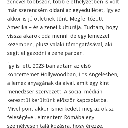
zenével többször, több élethelyzetben is volt
már szerencsém oldani az egyedüllétet, így ez
akkor is jó ötletnek tűnt. Megfertőzött
Amerika – és a zenei kultúrája. Tudtam, hogy
vissza akarok oda menni, de egy lemezzel
kezemben, plusz valaki támogatásával, aki
segít eligazodni a zeneiparban.
Így is lett. 2023-ban adtam az első
koncertemet Hollywoodban, Los Angelesben,
a lemez anyagának dalaival, amit egy kinti
menedzser szervezett. A social médián
keresztül kerültünk először kapcsolatba.
Mivel pont akkor ismerkedett meg az olasz
feleségével, elmentem Rómába egy
személyesen találkozásra, hogy érezze,