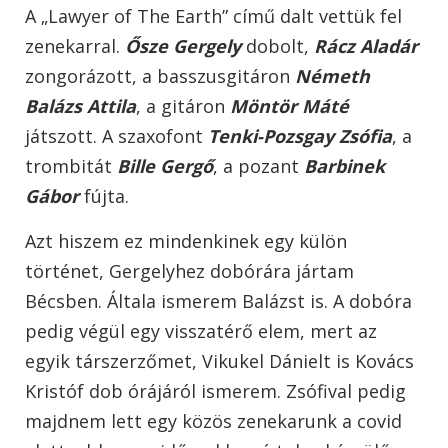
A „Lawyer of The Earth” című dalt vettük fel
zenekarral.
Ősze Gergely
dobolt,
Rácz Aladár
zongorázott, a basszusgitáron
Németh
Balázs Attila
, a gitáron
Möntör Máté
játszott. A szaxofont
Tenki-Pozsgay Zsófia
, a
trombitát
Bille Gergő
, a pozant
Barbinek
Gábor
fújta.
Azt hiszem ez mindenkinek egy külön
történet, Gergelyhez dobórára jártam
Bécsben. Általa ismerem Balázst is. A dobóra
pedig végül egy visszatérő elem, mert az
egyik társzerzőmet, Vikukel Dánielt is Kovács
Kristóf dob órájáról ismerem. Zsófival pedig
majdnem lett egy közös zenekarunk a covid