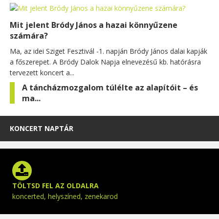
Mit jelent Bródy János a hazai könnyűzene
számára?
Ma, az idei Sziget Fesztivál -1. napján Bródy János dalai kapják
a főszerepet. A Bródy Dalok Napja elnevezésű kb. hatórásra
tervezett koncert a...
A táncházmozgalom túlélte az alapítóit – és
ma...
KONCERT NAPTÁR
TÖLTSD FEL AZ OLDALRA
koncerted, helyszíned, zenekarod