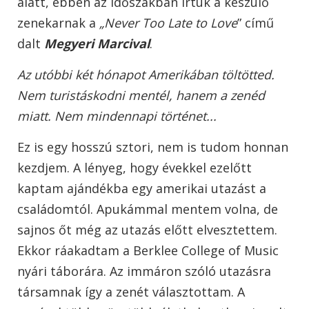
alatt, ebben az időszakban írtuk a készülő
zenekarnak a
„Never Too Late to Love
” című
dalt
Megyeri Marcival
.
Az utóbbi két hónapot Amerikában töltötted.
Nem turistáskodni mentél, hanem a zenéd
miatt. Nem mindennapi történet...
Ez is egy hosszú sztori, nem is tudom honnan
kezdjem. A lényeg, hogy évekkel ezelőtt
kaptam ajándékba egy amerikai utazást a
családomtól. Apukámmal mentem volna, de
sajnos őt még az utazás előtt elvesztettem.
Ekkor ráakadtam a Berklee College of Music
nyári táborára. Az immáron szóló utazásra
társamnak így a zenét választottam. A