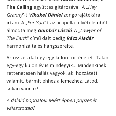
The Calling
együttes gitárosával. A „
Hey
Granny
”-t
Vikukel Dániel
zongorajátékára
írtam. A „
For You”
-t az acapella felvételemből
álmodta meg
Gombár László
. A
„Lawyer of
The Earth
” című dalt pedig
Rácz Aladár
harmonizálta és hangszerelte.
Az összes dal egy-egy külön történetet- Talán
egy-egy külön év is mindegyik… Mindenkinek
rettenetesen hálás vagyok, aki hozzátett
valamit, bármit ehhez a lemezhez. Látod,
sokan vannak!
A dalaid popdalok. Miért éppen popzenét
választottad?