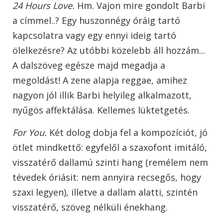
24 Hours Love.
Hm. Vajon mire gondolt Barbi
a címmel..? Egy huszonnégy óráig tartó
kapcsolatra vagy egy ennyi ideig tartó
ölelkezésre? Az utóbbi közelebb áll hozzám...
A dalszöveg egésze majd megadja a
megoldást! A zene alapja reggae, amihez
nagyon jól illik Barbi helyileg alkalmazott,
nyűgös affektálása. Kellemes lüktetgetés.
For You.
Két dolog dobja fel a kompozíciót, jó
ötlet mindkettő: egyfelől a szaxofont imitáló,
visszatérő dallamú szinti hang (remélem nem
tévedek óriásit: nem annyira recsegős, hogy
szaxi legyen), illetve a dallam alatti, szintén
visszatérő, szöveg nélküli énekhang.