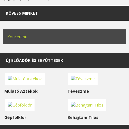
KÖVESS MINKET
Koncert.hu
ÚJ ELŐADÓK ÉS EGYÜTTESEK
Mulató Aztékok
Téveszme
Gépfolklór
Behajtani Tilos