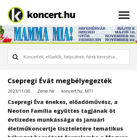
Csepregi Évát megbélyegezték
2023/11/30 ·
Zenei hír
·
koncert.hu, MTI
Csepregi Éva énekes, előadóművész, a
Neoton Família együttes tagjának öt
évtizedes munkássága és januári
életműkoncertje tiszteletére tematikus