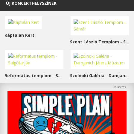
ÚJ KONCERTHELYSZÍNEK
Káptalan Kert
Szent László Templom - Sárvár
Református templom - Salgótarján
Szolnoki Galéria - Damjanich János Múzeum