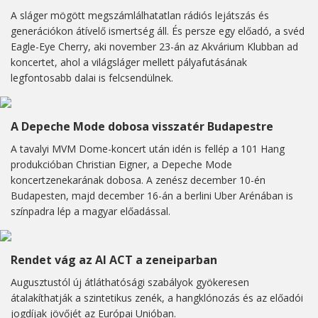
A sláger mögött megszámlálhatatlan rádiós lejátszás és
generációkon átívelő ismertség áll. És persze egy előadó, a svéd
Eagle-Eye Cherry, aki november 23-án az Akvárium Klubban ad
koncertet, ahol a világsláger mellett pályafutásának
legfontosabb dalai is felcsendülnek.
A Depeche Mode dobosa visszatér Budapestre
A tavalyi MVM Dome-koncert után idén is fellép a 101 Hang
produkcióban Christian Eigner, a Depeche Mode
koncertzenekarának dobosa. A zenész december 10-én
Budapesten, majd december 16-án a berlini Uber Arénában is
színpadra lép a magyar előadással.
Rendet vág az AI ACT a zeneiparban
Augusztustól új átláthatósági szabályok gyökeresen
átalakíthatják a szintetikus zenék, a hangklónozás és az előadói
jogdíjak jövőjét az Európai Unióban.