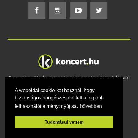
Koncert.hu - Minden koncert egy helyen. Az oldalon található
tartalmakat szerzői jogok védik © 2002 -
A weboldal cookie-kat használ, hogy
2020
Adatvédelem
-
ÁSZF
-
Felhasználási
feltételek
-
Webmaster
-
Kapcsolat és üzenet küldés
biztonságos böngészés mellett a legjobb
felhasználói élményt nyújtsa.
bővebben
Tudomásul vettem