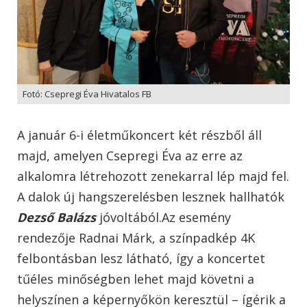
Fotó: Csepregi Éva Hivatalos FB
A január 6-i életműkoncert két részből áll
majd, amelyen Csepregi Éva az erre az
alkalomra létrehozott zenekarral lép majd fel.
A dalok új hangszerelésben lesznek hallhatók
Dezső Balázs
jóvoltából.Az esemény
rendezője Radnai Márk, a színpadkép 4K
felbontásban lesz látható, így a koncertet
tűéles minőségben lehet majd követni a
helyszínen a képernyőkön keresztül – ígérik a