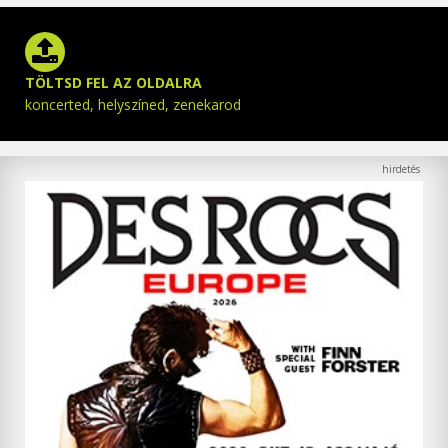
TÖLTSD FEL AZ OLDALRA
koncerted, helyszíned, zenekarod