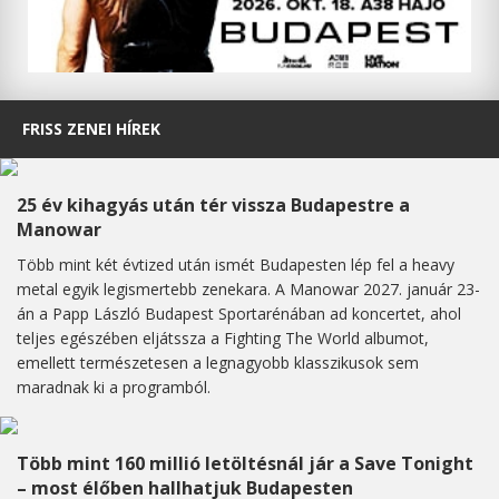
FRISS ZENEI HÍREK
25 év kihagyás után tér vissza Budapestre a
Manowar
Több mint két évtized után ismét Budapesten lép fel a heavy
metal egyik legismertebb zenekara. A Manowar 2027. január 23-
án a Papp László Budapest Sportarénában ad koncertet, ahol
teljes egészében eljátssza a Fighting The World albumot,
emellett természetesen a legnagyobb klasszikusok sem
maradnak ki a programból.
Több mint 160 millió letöltésnál jár a Save Tonight
– most élőben hallhatjuk Budapesten