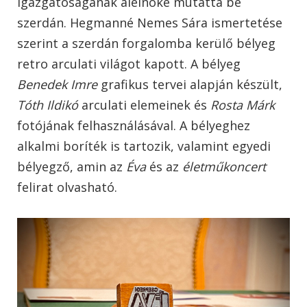
igazgatóságának alelnöke mutatta be
szerdán. Hegmanné Nemes Sára ismertetése
szerint a szerdán forgalomba kerülő bélyeg
retro arculati világot kapott. A bélyeg
Benedek Imre
grafikus tervei alapján készült,
Tóth Ildikó
arculati elemeinek és
Rosta Márk
fotójának felhasználásával. A bélyeghez
alkalmi boríték is tartozik, valamint egyedi
bélyegző, amin az
Éva
és az
életműkoncert
felirat olvasható.