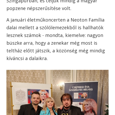
Szingapúrban, és céljuk mindig a magyar
popzene népszerűsítése volt.
A januári életműkoncerten a Neoton Família
dalai mellett a szólólemezekből is hallhatók
lesznek számok - mondta, kiemelve: nagyon
büszke arra, hogy a zenekar még most is
teltház előtt játszik, a közönség még mindig
kíváncsi a dalaikra.