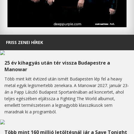
FRISS ZENEI HÍREK
25 év kihagyás után tér vissza Budapestre a
Manowar
Több mint két évtized után ismét Budapesten lép fel a heavy
metal egyik legismertebb zenekara. A Manowar 2027. január 23-
án a Papp László Budapest Sportarénában ad koncertet, ahol
teljes egészében eljátssza a Fighting The World albumot,
emellett természetesen a legnagyobb klasszikusok sem
maradnak ki a programból.
Több mint 160 millió letöltésnál jár a Save Tonight