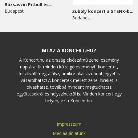
Rózsaszín Pitbull és...
Budapest
Zuboly koncert a STENK-ben
Budapest
MI AZ A KONCERT.HU?
A Koncert.hu az ország elsőszámú zenei esemény
naptára. Itt minden közelgő eseményt, koncertet,
fesztivált megtalálsz, amikre akár azonnal jegyet is
vásárolhatsz! A koncertek mellett zenei híreket is
olvashatsz, továbbá mindent megtudhatsz
együttesekről és helyszínekről is. Minden koncert egy
helyen, ez a Koncert.hu.
Impresszum
Médiaajánlatunk