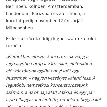
Berlinben, Kölnben, Amszterdamban,
Londonban, Párizsban és Zürichben, a
körutat pedig november 12-én zárják
Münchenben.
Ez lesz a srácok eddigi leghosszabb külföldi
turnéja:
„Életünkben először koncertezzük végig a
legnagyobb európai városokat, életünkben
először töltünk együtt ennyi időt egy
huzamban – nagyon veszélyes kaland lesz. A
legutóbbi nemzetközi koncertsorozatunk
számomra az öt nap alatt 3 táska és egy pár
cipő elhagyását jelentette, remélem, hogy a két
hét alatt ez nem fog hasonló arányban