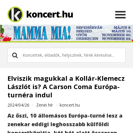
Elviszik magukkal a Kollár-Klemecz
Lászlót is? A Carson Coma Európa-
turnéra indul
2024/04/26 ·
Zenei hír
·
koncert.hu
Az őszi, 10 állomásos Európa-turné lesz a
zenekar eddigi leghosszabb külföldi
koncertkörútja, két hét alatt összesen