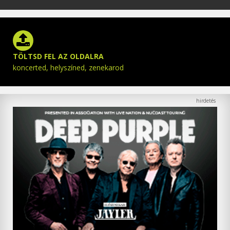
TÖLTSD FEL AZ OLDALRA
koncerted, helyszíned, zenekarod