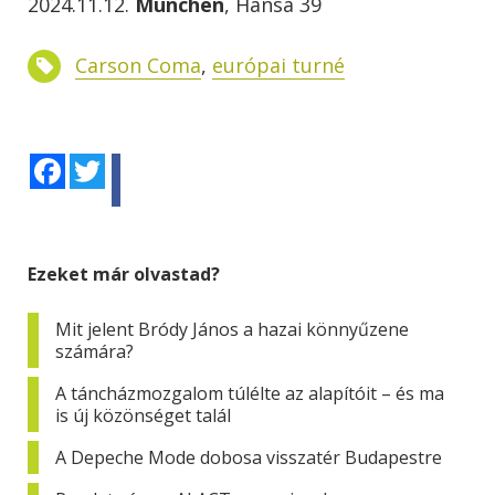
2024.11.12.
München
, Hansa 39
Carson Coma
,
európai turné
Facebook
Twitter
Ezeket már olvastad?
Mit jelent Bródy János a hazai könnyűzene
számára?
A táncházmozgalom túlélte az alapítóit – és ma
is új közönséget talál
A Depeche Mode dobosa visszatér Budapestre