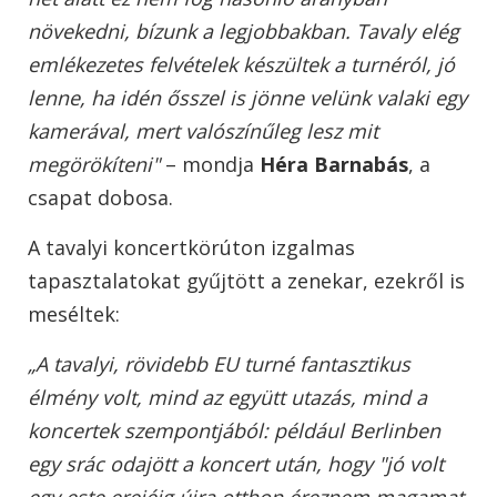
növekedni, bízunk a legjobbakban. Tavaly elég
emlékezetes felvételek készültek a turnéról, jó
lenne, ha idén ősszel is jönne velünk valaki egy
kamerával, mert valószínűleg lesz mit
megörökíteni"
– mondja
Héra Barnabás
, a
csapat dobosa.
A tavalyi koncertkörúton izgalmas
tapasztalatokat gyűjtött a zenekar, ezekről is
meséltek:
„A tavalyi, rövidebb EU turné fantasztikus
élmény volt, mind az együtt utazás, mind a
koncertek szempontjából: például Berlinben
egy srác odajött a koncert után, hogy "jó volt
egy este erejéig újra otthon éreznem magamat.