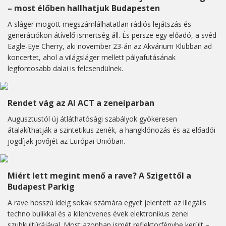
– most élőben hallhatjuk Budapesten
A sláger mögött megszámlálhatatlan rádiós lejátszás és
generációkon átívelő ismertség áll. És persze egy előadó, a svéd
Eagle-Eye Cherry, aki november 23-án az Akvárium Klubban ad
koncertet, ahol a világsláger mellett pályafutásának
legfontosabb dalai is felcsendülnek.
Rendet vág az AI ACT a zeneiparban
Augusztustól új átláthatósági szabályok gyökeresen
átalakíthatják a szintetikus zenék, a hangklónozás és az előadói
jogdíjak jövőjét az Európai Unióban.
Miért lett megint menő a rave? A Szigettől a
Budapest Parkig
A rave hosszú ideig sokak számára egyet jelentett az illegális
techno bulikkal és a kilencvenes évek elektronikus zenei
szubkultúrájával. Most azonban ismét reflektorfénybe került –