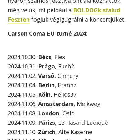
nyáron számos fesztiválont alálkozhattok
még velük, mi például a
BOLDOGkisfalud
Feszten
fogjuk végigugrálni a koncertjüket.
Carson Coma EU turné 2024:
2024.10.30.
Bécs
, Flex
2024.10.31.
Prága
, Fuch2
2024.11.02.
Varsó,
Chmury
2024.11.04.
Berlin
, Frannz
2024.11.05.
Köln,
Helios37
2024.11.06.
Amszterdam
, Melkweg
2024.11.08.
London
, Oslo
2024.11.09.
Párizs
, Le Hasard Ludique
2024.11.10.
Zürich
, Alte Kaserne