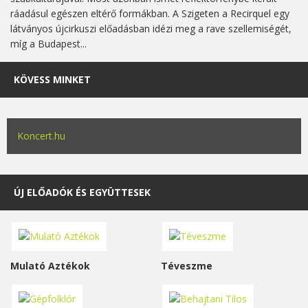
ráadásul egészen eltérő formákban. A Szigeten a Recirquel egy
látványos újcirkuszi előadásban idézi meg a rave szellemiségét,
míg a Budapest...
KÖVESS MINKET
Koncert.hu
ÚJ ELŐADÓK ÉS EGYÜTTESEK
Mulató Aztékok
Téveszme