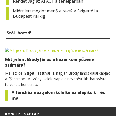
Rendet vág az AI ACT a zeneiparban
Miért lett megint menő a rave? A Szigettől a
Budapest Parkig
Szólj hozzá!
Mit jelent Bródy János a hazai könnyűzene
számára?
Ma, az idei Sziget Fesztivál -1. napján Bródy János dalai kapják
a főszerepet. A Bródy Dalok Napja elnevezésű kb. hatórásra
tervezett koncert a...
A táncházmozgalom túlélte az alapítóit – és
ma...
KONCERT NAPTÁR