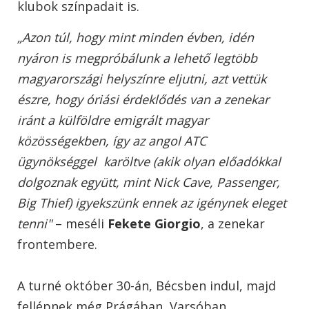
klubok színpadait is.
„Azon túl, hogy mint minden évben, idén
nyáron is megpróbálunk a lehető legtöbb
magyarországi helyszínre eljutni, azt vettük
észre, hogy óriási érdeklődés van a zenekar
iránt a külföldre emigrált magyar
közösségekben, így az angol ATC
ügynökséggel karöltve (akik olyan előadókkal
dolgoznak együtt, mint Nick Cave, Passenger,
Big Thief) igyekszünk ennek az igénynek eleget
tenni"
– meséli
Fekete Giorgio
, a zenekar
frontembere.
A turné október 30-án, Bécsben indul, majd
fellépnek még Prágában, Varsóban,