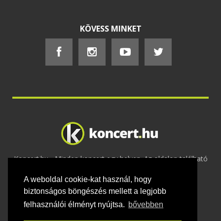
KÖVESS MINKET
Koncert.hu - Minden koncert egy helyen. Az oldalon található
tartalmakat szerzői jogok védik © 2002 -
A weboldal cookie-kat használ, hogy
2020
Adatvédelem
-
ÁSZF
-
Felhasználási
feltételek
-
Webmaster
-
Kapcsolat és üzenet küldés
biztonságos böngészés mellett a legjobb
felhasználói élményt nyújtsa.
bővebben