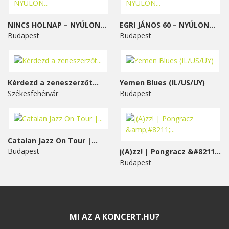
NINCS HOLNAP – NYÚLON...
EGRI JÁNOS 60 – NYÚLON...
Budapest
Budapest
Kérdezd a zeneszerzőt...
Yemen Blues (IL/US/UY)
Székesfehérvár
Budapest
Catalan Jazz On Tour |...
Budapest
j(A)zz! | Pongracz &#8211;...
Budapest
MI AZ A KONCERT.HU?