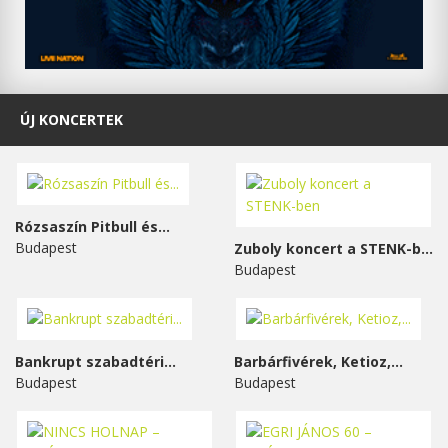
ÚJ KONCERTEK
Rózsaszín Pitbull és...
Budapest
Zuboly koncert a STENK-ben
Budapest
Bankrupt szabadtéri...
Barbárfivérek, Ketioz,...
Budapest
Budapest