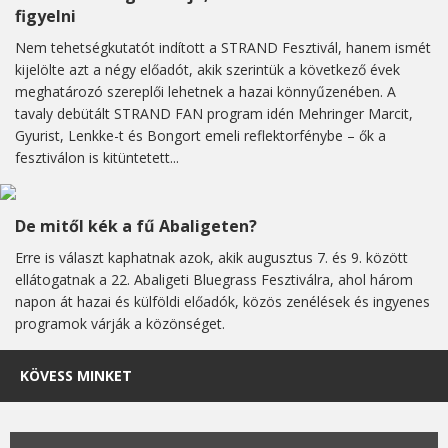
figyelni
Nem tehetségkutatót indított a STRAND Fesztivál, hanem ismét
kijelölte azt a négy előadót, akik szerintük a következő évek
meghatározó szereplői lehetnek a hazai könnyűzenében. A
tavaly debütált STRAND FAN program idén Mehringer Marcit,
Gyurist, Lenkke-t és Bongort emeli reflektorfénybe – ők a
fesztiválon is kitüntetett...
De mitől kék a fű Abaligeten?
Erre is választ kaphatnak azok, akik augusztus 7. és 9. között
ellátogatnak a 22. Abaligeti Bluegrass Fesztiválra, ahol három
napon át hazai és külföldi előadók, közös zenélések és ingyenes
programok várják a közönséget.
KÖVESS MINKET