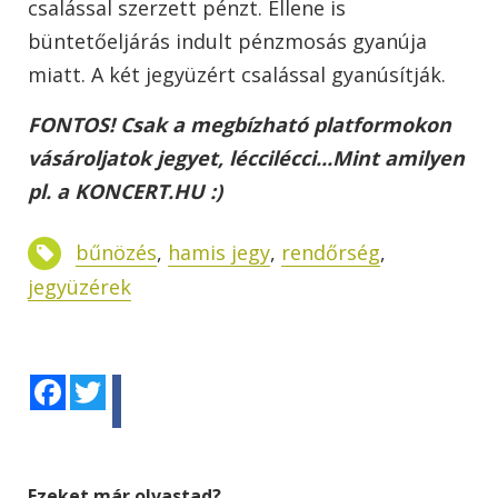
csalással szerzett pénzt. Ellene is
büntetőeljárás indult pénzmosás gyanúja
miatt. A két jegyüzért csalással gyanúsítják.
FONTOS! Csak a megbízható platformokon
vásároljatok jegyet, léccilécci...Mint amilyen
pl. a KONCERT.HU :)
bűnözés
,
hamis jegy
,
rendőrség
,
jegyüzérek
Facebook
Twitter
Ezeket már olvastad?