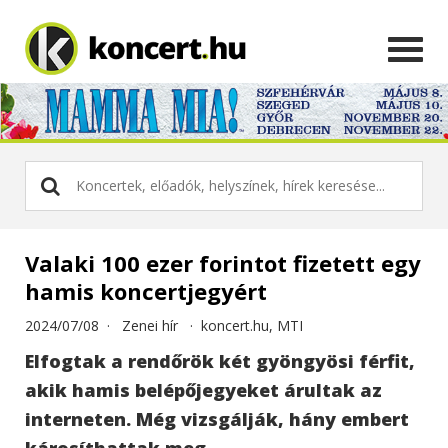
Valaki 100 ezer forintot fizetett egy
hamis koncertjegyért
2024/07/08 ·
Zenei hír
·
koncert.hu, MTI
Elfogtak a rendőrök két gyöngyösi férfit,
akik hamis belépőjegyeket árultak az
interneten. Még vizsgálják, hány embert
károsíthattak meg...