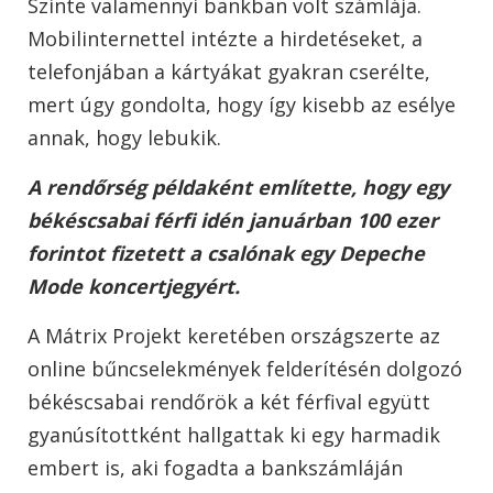
Szinte valamennyi bankban volt számlája.
Mobilinternettel intézte a hirdetéseket, a
telefonjában a kártyákat gya
kran cserélte,
mert úgy gondolta, hogy így kisebb az esélye
annak, hogy lebukik.
A rendőrség példaként említette, hogy egy
békéscsabai férfi idén januárban 100 ezer
forintot fizetett a csalónak egy Depeche
Mode koncert
jegyért.
A Mátrix Projekt keretében országszerte az
online bűncselekmények felderítésén dolgozó
békéscsabai rendőrök a két férfival együtt
gyanúsítottként hallgattak ki egy harmadik
embert is, aki fogadta a bankszámláján