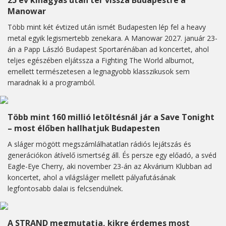
25 év kihagyás után tér vissza Budapestre a
Manowar
Több mint két évtized után ismét Budapesten lép fel a heavy
metal egyik legismertebb zenekara. A Manowar 2027. január 23-
án a Papp László Budapest Sportarénában ad koncertet, ahol
teljes egészében eljátssza a Fighting The World albumot,
emellett természetesen a legnagyobb klasszikusok sem
maradnak ki a programból.
Több mint 160 millió letöltésnál jár a Save Tonight
– most élőben hallhatjuk Budapesten
A sláger mögött megszámlálhatatlan rádiós lejátszás és
generációkon átívelő ismertség áll. És persze egy előadó, a svéd
Eagle-Eye Cherry, aki november 23-án az Akvárium Klubban ad
koncertet, ahol a világsláger mellett pályafutásának
legfontosabb dalai is felcsendülnek.
A STRAND megmutatja, kikre érdemes most