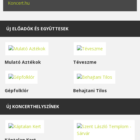
Koncert.hu
ÚJ ELŐADÓK ÉS EGYÜTTESEK
Mulató Aztékok
Téveszme
Gépfolklór
Behajtani Tilos
ÚJ KONCERTHELYSZÍNEK
Káptalan Kert