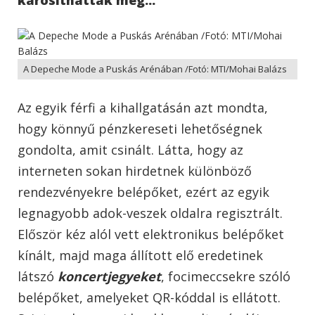
A Depeche Mode a Puskás Arénában /Fotó: MTI/Mohai Balázs
Az egyik férfi a kihallgatásán azt mondta,
hogy könnyű pénzkereseti lehetőségnek
gondolta, amit csinált. Látta, hogy az
interneten sokan hirdetnek különböző
rendezvényekre belépőket, ezért az egyik
legnagyobb adok-veszek oldalra regisztrált.
Először kéz alól vett elektronikus belépőket
kínált, majd maga állított elő eredetinek
látszó
koncert
jegyeket
, focimeccsekre szóló
belépőket, amelyeket QR-kóddal is ellátott.