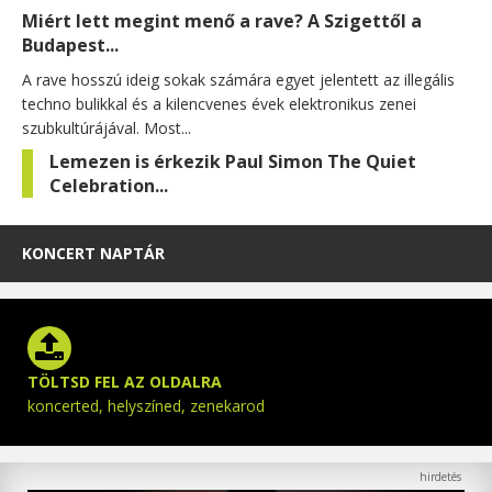
Miért lett megint menő a rave? A Szigettől a
Budapest...
A rave hosszú ideig sokak számára egyet jelentett az illegális
techno bulikkal és a kilencvenes évek elektronikus zenei
szubkultúrájával. Most...
Lemezen is érkezik Paul Simon The Quiet
Celebration...
KONCERT NAPTÁR
TÖLTSD FEL AZ OLDALRA
koncerted, helyszíned, zenekarod